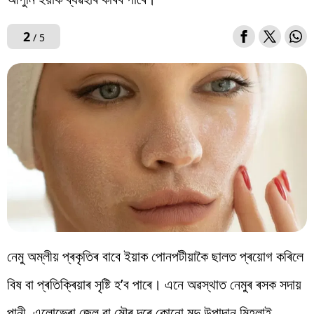
2
/ 5
নেমু অম্লীয় প্ৰকৃতিৰ বাবে ইয়াক পোনপটীয়াকৈ ছালত প্ৰয়োগ কৰিলে
বিষ বা প্ৰতিক্ৰিয়াৰ সৃষ্টি হ’ব পাৰে। এনে অৱস্থাত নেমুৰ ৰসক সদায়
পানী, এলোভেৰা জেল বা মৌৰ দৰে কোনো মৃদু উপাদান মিহলাই