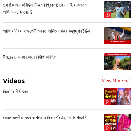
দুবাৰকৈ জয় কৰিছিল টি-২০ বিশ্বকাপ; কোন এই সফলতম
অধিনায়ক, জানেনে?
আজি সন্ধিয়া বাজপেয়ী ভৱনত অমিত শ্বাহৰ ৰুদ্ধদ্বাৰ বৈঠক
উমানন্দ দেৱালয় কোনে নিৰ্মাণ কৰিছিল
Videos
View More
দিনটোৰ শীৰ্ষ খবৰ
কেৱল গুলপীয়া ৰঙৰ কাগজেৰে কিয় মেৰিয়াই সোণৰ গহনা?