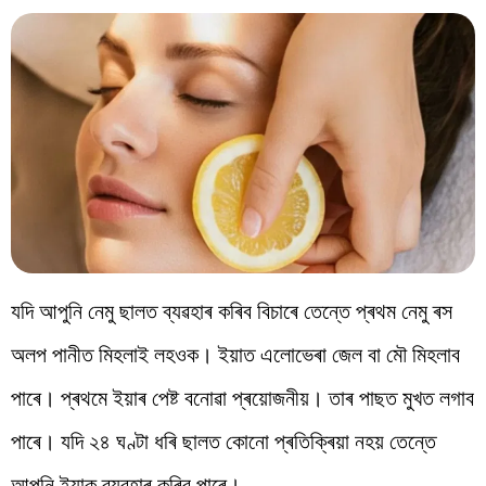
যদি আপুনি নেমু ছালত ব্যৱহাৰ কৰিব বিচাৰে তেন্তে প্ৰথম নেমু ৰস
অলপ পানীত মিহলাই লহওক। ইয়াত এলোভেৰা জেল বা মৌ মিহলাব
পাৰে। প্ৰথমে ইয়াৰ পেষ্ট বনোৱা প্ৰয়োজনীয়। তাৰ পাছত মুখত লগাব
পাৰে। যদি ২৪ ঘণ্টা ধৰি ছালত কোনো প্ৰতিক্ৰিয়া নহয় তেন্তে
আপুনি ইয়াক ব্যৱহাৰ কৰিব পাৰে।