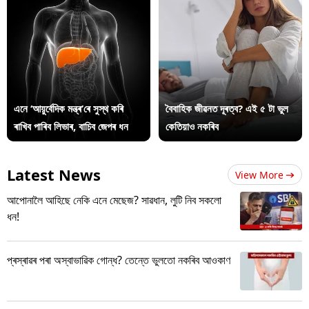
এনে ‘আয়ুৰ্বেদিক মন্ত্ৰ’ৰে সুস্থ কৰি
বৈবাহিক জীৱনত দূৰত্ব? এই ৫ টা ভুল
ৰাখিব পাৰিব লিভাৰ, বাচিব জেপৰ ধন
কেতিয়াও নকৰিব
Latest News
View More
আপোনালৈ আহিছে নেকি এনে মেছেজ? সাৱধান, লুটি নিব সকলো
ধন!
প্ৰস্ৰাৱৰ পৰা অস্বাভাৱিক গোন্ধ? তেন্তে ভুলতো নকৰিব আওকাণ