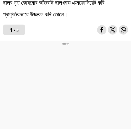
ছালৰ মৃত কোষবোৰ আঁতৰাই ছালখনক এক্সফোলিয়েট কৰি
প্ৰাকৃতিকভাৱে উজ্জ্বল কৰি তোলে।
1
/ 5