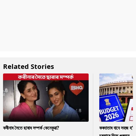
Related Stories
কৰীনাৰ সৈতে ছাৰাৰ সম্পৰ্ক কেনেকুৱা?
কৰদাতাৰ বাবে সহজ হ’ব
চৰকাৰে দিছে গুৰুত্ব