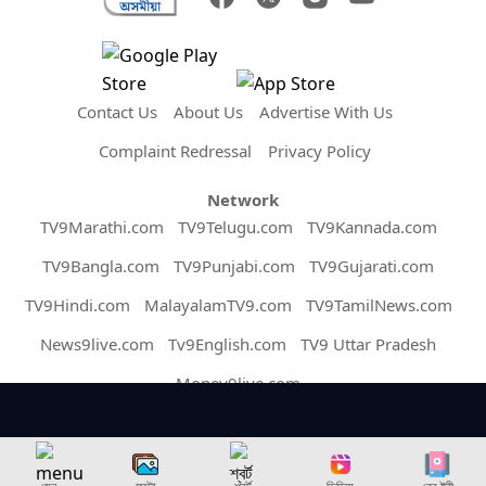
Contact Us
About Us
Advertise With Us
Complaint Redressal
Privacy Policy
Network
TV9Marathi.com
TV9Telugu.com
TV9Kannada.com
TV9Bangla.com
TV9Punjabi.com
TV9Gujarati.com
TV9Hindi.com
MalayalamTV9.com
TV9TamilNews.com
News9live.com
Tv9English.com
TV9 Uttar Pradesh
Money9live.com
Copyright © 2026 Assam TV9. All Rights Reserved.