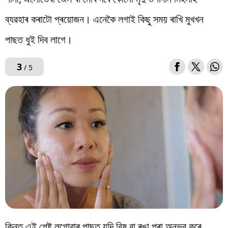
ব্যৱহাৰ কৰাটো প্ৰয়োজন। এনেকৈ লগাই কিছু সময় ৰাখি মুখখন
পাছত ধুই দিব লাগে।
3
/ 5
কিন্তু এই পেষ্ট লগোৱাৰ পাছত যদি বিষ বা ৰঙা পৰা অনুভৱ কৰে