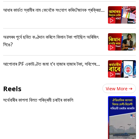
আধাৰ কাৰ্ডত স্বামীৰ নাম কেনেকৈ সংযোগ কৰিব?জানক প্ৰক্ৰিয়া...
অৱসৰৰ পূৰ্বে ছবিত কণ্ঠদান কৰিলে কিমান টকা পাইছিল অৰিজিৎ
সিঙে?
আপোনাৰ PF একাউণ্টত জমা হ’ব হাজাৰ হাজাৰ টকা, সবিশেষ...
Reels
View More
সৰ্থেবাৰীৰ কাপলা বিলত পৰিভ্ৰমী চৰাইৰ কাকলি