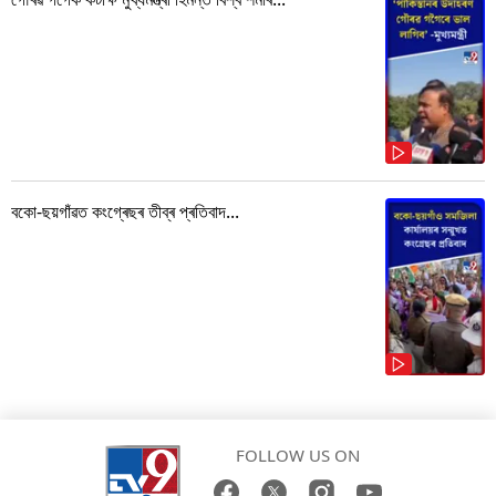
বকো-ছয়গাঁৱত কংগ্ৰেছৰ তীব্ৰ প্ৰতিবাদ...
FOLLOW US ON