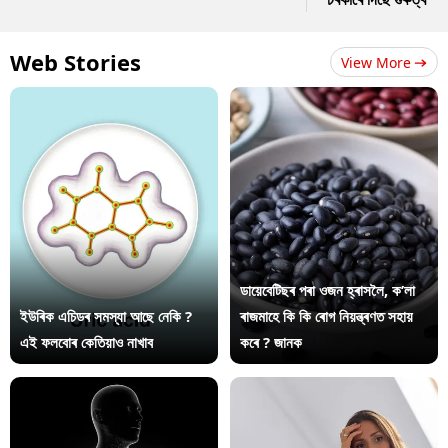
Web Stories
View More
ডায়েবেটিছৰ পৰা ওজন হ্ৰাসলৈ, ক’লা
ইউৰিক এচিডৰ সমস্যা আছে নেকি ?
ৰাজমাহে কি কি ৰোগ নিয়ন্ত্ৰণত সহায়
এই ফলবোৰ কেতিয়াও নাখাব
কৰে ? জানক