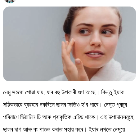
বিশ্ব
প্ৰযুক্তি
Videos
নেমু সহজে পোৱা যায়, যাৰ বহু উপকাৰী গুণ আছে। কিন্তু ইয়াক
সঠিকভাৱে ব্যৱহাৰ নকৰিলে ছালৰ ক্ষতিও হ'ব পাৰে। নেমুত প্ৰচুৰ
পৰিমাণে ভিটামিন চি আৰু প্ৰাকৃতিক এচিড থাকে। এই উপাদানসমূহে
ছালৰ দাগ আৰু ৰং পাতল কৰাত সহায় কৰে। ইয়াৰ লগতে নেমুয়ে