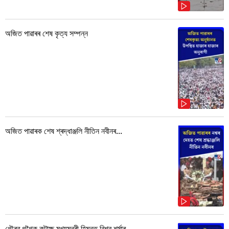
অজিত পাৱাৰৰ শেষ কৃত্য সম্পন্ন
অজিত পাৱাৰক শেষ শ্ৰদ্ধাঞ্জলি নীতিন নবীনৰ...
গৌৰৱ গগৈক কটাক্ষ মুখ্যমন্ত্ৰী হিমন্ত বিশ্ব শৰ্মাৰ...