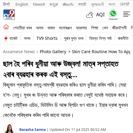
हिन्दी 
English
News9
ಕನ್ನಡ
తెలుగు
मराठी
ગુજરાતી
বাংলা
ਪੰਜਾਬੀ
AQI
শেহতীয়া খবৰ
শেহতীয়া খবৰ
অসম
ভাৰত
মনোৰঞ্জন
ব্যৱসায়
শিক্ষা
খেল
জীৱনশৈলী
ব
বাজেট
অসম
TV9 Shorts
পুৱাৰ মুখ্য খবৰ
হিমন্ত বিশ্ব শৰ্মা
ৰাজনীতি
অসম
Assamese News
Photo Gallery
> Skin Care Routine How To Appl
ভাৰত
ছাল হৈ পৰিব ধুনীয়া আৰু উজ্বল! মাত্ৰ সপ্তাহত
মনোৰঞ্জন
২বাৰ ব্যৱহাৰ কৰক এই বস্তু…
ব্যৱসায়
কিছুমান প্ৰাকৃতিক বস্তু-সামগ্ৰী ব্যৱহাৰ কৰিও ছাল ধুনীয়া কৰিব পাৰি। সেয়া
শিক্ষা
হ'ল- নেমু। মুখৰ ৰং উন্নত আৰু পৰিষ্কাৰ কৰাত নেমুই যথেষ্ঠ সহায়ক কৰে।
নেমুত চাইট্ৰিক এচিড, ভিটামিন চি আৰু ব্লিচিং গুণ থাকে। ইয়াৰ দ্বাৰা মুখখন
খেল
কেনেকৈ পৰিষ্কাৰ কৰিব পাৰি জানো আহক।
জীৱনশৈলী
Barasha Sarma
|
Updated On:
11 Jul 2025 06:52 AM