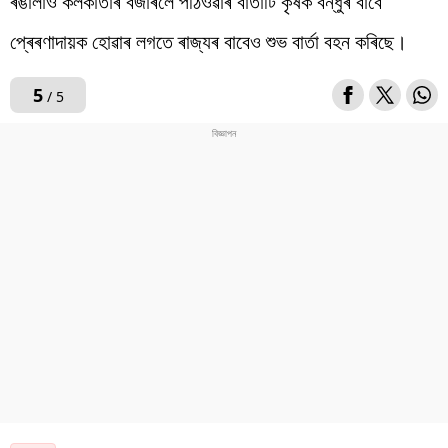
ৰঙালাও কলকাতাৰ বজাৰলৈ পঠিওৱাৰ বাৰ্তাটি কৃষক বন্ধুৰ বাবে
প্ৰেৰণাদায়ক হোৱাৰ লগতে ৰাজ্যৰ বাবেও শুভ বাৰ্তা বহন কৰিছে।
5
/ 5