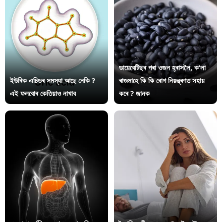
ডায়েবেটিছৰ পৰা ওজন হ্ৰাসলৈ, ক’লা
ইউৰিক এচিডৰ সমস্যা আছে নেকি ?
ৰাজমাহে কি কি ৰোগ নিয়ন্ত্ৰণত সহায়
এই ফলবোৰ কেতিয়াও নাখাব
কৰে ? জানক