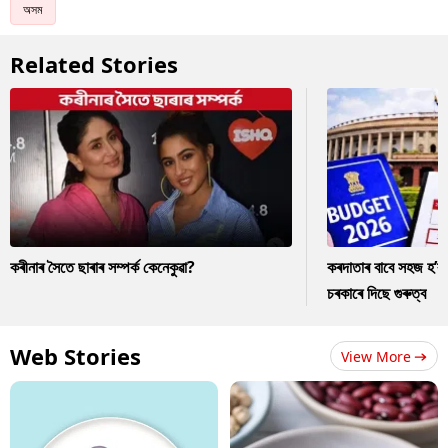
অসম
Related Stories
কৰীনাৰ সৈতে ছাৰাৰ সম্পৰ্ক কেনেকুৱা?
কৰদাতাৰ বাবে সহজ হ’ব
চৰকাৰে দিছে গুৰুত্ব
Web Stories
View More