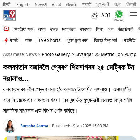
हिन्दी 
English
News9
ಕನ್ನಡ
తెలుగు
मराठी
ગુજરાતી
বাংলা
ਪੰਜਾਬੀ
AQI
শেহতীয়া খবৰ
শেহতীয়া খবৰ
অসম
ভাৰত
মনোৰঞ্জন
ব্যৱসায়
শিক্ষা
খেল
জীৱনশৈলী
ব
বাজেট
অসম
TV9 Shorts
পুৱাৰ মুখ্য খবৰ
হিমন্ত বিশ্ব শৰ্মা
ৰাজনীতি
অসম
Assamese News
Photo Gallery
> Sivsagar 25 Metric Ton Pumpk
ভাৰত
কলকাতাৰ বজাৰলৈ প্ৰেৰণ শিৱসাগৰৰ ২৫ মেট্ৰিক টন
মনোৰঞ্জন
ৰঙালাও…
ব্যৱসায়
কলকাতাৰ বজাৰলৈ প্ৰেৰণ কৰা হ'ব অসমত উৎপাদিত ৰঙালাও। অসমবাসীৰ
শিক্ষা
বাবে নিশ্চয়কৈ এয় এক ভাল খবৰ। এই সন্দৰ্ভত মুখ্যমন্ত্ৰী হিমন্ত বিশ্ব শৰ্মাই
সামাজিক মাধ্যমত এক বিশেষ পোষ্ট কৰিছে।
খেল
Barasha Sarma
|
Published:
19 Jan 2025 15:03 PM
জীৱনশৈলী