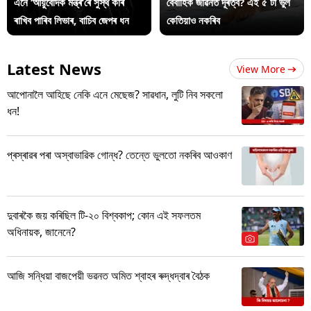
এনে ‘আয়ুৰ্বেদিক মন্ত্ৰ’ৰে সুস্থ কৰি
বৈবাহিক জীৱনত দূৰত্ব? এই ৫ টা ভুল
ৰাখিব পাৰিব লিভাৰ, বাচিব জেপৰ ধন
কেতিয়াও নকৰিব
Latest News
View More
আপোনালৈ আহিছে নেকি এনে মেছেজ? সাৱধান, লুটি নিব সকলো
ধন!
প্ৰস্ৰাৱৰ পৰা অস্বাভাৱিক গোন্ধ? তেন্তে ভুলতো নকৰিব আওকাণ
দুবাৰকৈ জয় কৰিছিল টি-২০ বিশ্বকাপ; কোন এই সফলতম
অধিনায়ক, জানেনে?
আজি সন্ধিয়া বাজপেয়ী ভৱনত অমিত শ্বাহৰ ৰুদ্ধদ্বাৰ বৈঠক