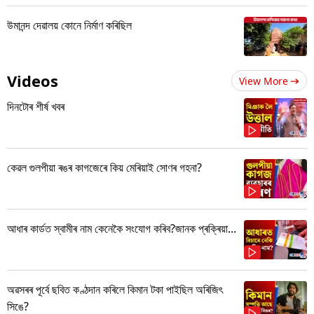
উমানন্দ দেৱালয় কোনে নিৰ্মাণ কৰিছিল
Videos
View More
দিনটোৰ শীৰ্ষ খবৰ
কেৱল গুলপীয়া ৰঙৰ কাগজেৰে কিয় মেৰিয়াই সোণৰ গহনা?
আধাৰ কাৰ্ডত স্বামীৰ নাম কেনেকৈ সংযোগ কৰিব?জানক প্ৰক্ৰিয়া...
অৱসৰৰ পূৰ্বে ছবিত কণ্ঠদান কৰিলে কিমান টকা পাইছিল অৰিজিৎ
সিঙে?