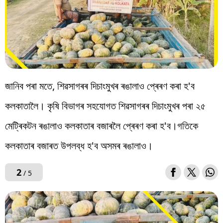
জানিব পৰা মতে, শিৱসাগৰৰ দিচাংমুখৰ ৰঙালাও প্ৰেৰণ কৰা হ'ব
কলকাতালৈ। কৃষি বিভাগৰ সহযোগত শিৱসাগৰৰ দিচাংমুখৰ পৰা ২৫
মেট্ৰিকটন ৰঙালাও কলকাতাৰ বজাৰলৈ প্ৰেৰণ কৰা হ'ব।গতিকে
কলকাতাৰ বজাৰত উপলব্ধ হ'ব অসমৰ ৰঙালাও।
2
/ 5