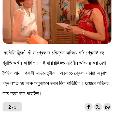
'কসৌতি জিন্দগী কী'ত প্ৰেৰণাৰ চৰিত্ৰত অভিনয় কৰি শ্বেতাই বহু
খ্যাতি অৰ্জন কৰিছিল। এই ধাৰাবাহিকত সতিনীৰ অভিনয় কৰা দেখা
গৈছিল আন এগৰাকী অভিনেত্ৰীক। আচলতে প্ৰেৰণাৰ বিয়া অনুৰাগ
বসুৰ লগত হয় আৰু অনুৰাগৰে দুবাৰ বিয়া পাতিছিল। দুয়োৰে অভিনয়
বাবে বহুত ভাল পাইছিল।
2
/ 5