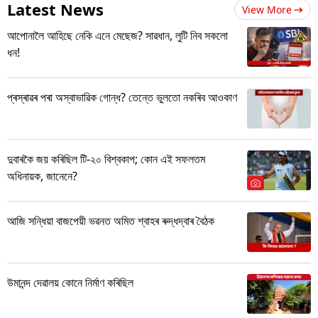
Latest News
View More
আপোনালৈ আহিছে নেকি এনে মেছেজ? সাৱধান, লুটি নিব সকলো
ধন!
প্ৰস্ৰাৱৰ পৰা অস্বাভাৱিক গোন্ধ? তেন্তে ভুলতো নকৰিব আওকাণ
দুবাৰকৈ জয় কৰিছিল টি-২০ বিশ্বকাপ; কোন এই সফলতম
অধিনায়ক, জানেনে?
আজি সন্ধিয়া বাজপেয়ী ভৱনত অমিত শ্বাহৰ ৰুদ্ধদ্বাৰ বৈঠক
উমানন্দ দেৱালয় কোনে নিৰ্মাণ কৰিছিল