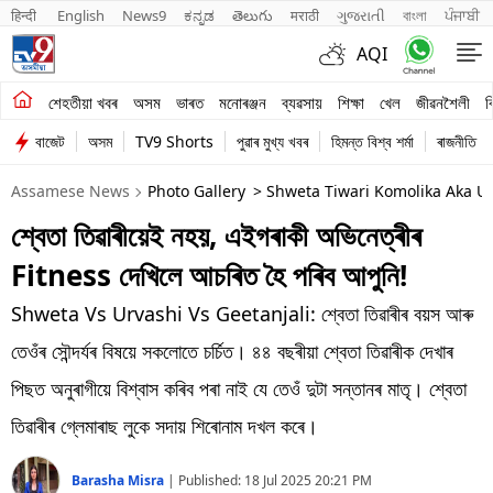
हिन्दी 
English
News9
ಕನ್ನಡ
తెలుగు
मराठी
ગુજરાતી
বাংলা
ਪੰਜਾਬੀ
AQI
শেহতীয়া খবৰ
শেহতীয়া খবৰ
অসম
ভাৰত
মনোৰঞ্জন
ব্যৱসায়
শিক্ষা
খেল
জীৱনশৈলী
ব
বাজেট
অসম
TV9 Shorts
পুৱাৰ মুখ্য খবৰ
হিমন্ত বিশ্ব শৰ্মা
ৰাজনীতি
অসম
Assamese News
Photo Gallery
> Shweta Tiwari Komolika Aka Ur
ভাৰত
শ্বেতা তিৱাৰীয়েই নহয়, এইগৰাকী অভিনেত্ৰীৰ
মনোৰঞ্জন
Fitness দেখিলে আচৰিত হৈ পৰিব আপুনি!
ব্যৱসায়
Shweta Vs Urvashi Vs Geetanjali: শ্বেতা তিৱাৰীৰ বয়স আৰু
শিক্ষা
তেওঁৰ সৌন্দৰ্যৰ বিষয়ে সকলোতে চৰ্চিত। ৪৪ বছৰীয়া শ্বেতা তিৱাৰীক দেখাৰ
পিছত অনুৰাগীয়ে বিশ্বাস কৰিব পৰা নাই যে তেওঁ দুটা সন্তানৰ মাতৃ। শ্বেতা
খেল
তিৱাৰীৰ গ্লেমাৰাছ লুকে সদায় শিৰোনাম দখল কৰে।
জীৱনশৈলী
Barasha Misra
|
Published:
18 Jul 2025 20:21 PM