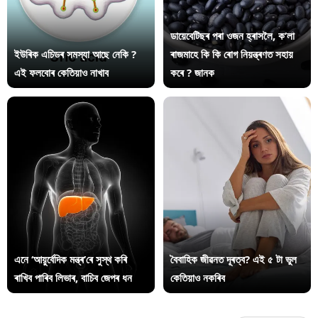
ডায়েবেটিছৰ পৰা ওজন হ্ৰাসলৈ, ক’লা
ইউৰিক এচিডৰ সমস্যা আছে নেকি ?
ৰাজমাহে কি কি ৰোগ নিয়ন্ত্ৰণত সহায়
এই ফলবোৰ কেতিয়াও নাখাব
কৰে ? জানক
এনে ‘আয়ুৰ্বেদিক মন্ত্ৰ’ৰে সুস্থ কৰি
বৈবাহিক জীৱনত দূৰত্ব? এই ৫ টা ভুল
ৰাখিব পাৰিব লিভাৰ, বাচিব জেপৰ ধন
কেতিয়াও নকৰিব