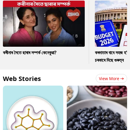
কৰীনাৰ সৈতে ছাৰাৰ সম্পৰ্ক কেনেকুৱা?
কৰদাতাৰ বাবে সহজ হ’ব
চৰকাৰে দিছে গুৰুত্ব
Web Stories
View More