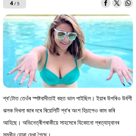
4
/ 5
শ্ব’টোত তেওঁৰ স্পষ্টবাদীতাই বহুত ভাল পাইছিল। ইয়াৰ উপৰিও উৰ্বশী
ঝলক দিখলা জাৰ দৰে ৰিয়েলিটি শ্ব’ৰ অংশ হিচাপেও কাম কৰি
আহিছে। অভিনেত্ৰীগৰাকীয়ে সাহসেৰে যিকোনো প্ৰত্যাহ্বানৰ
সন্মুখীন হোৱা দেখা গৈছে।