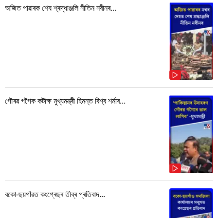
অজিত পাৱাৰক শেষ শ্ৰদ্ধাঞ্জলি নীতিন নবীনৰ...
গৌৰৱ গগৈক কটাক্ষ মুখ্যমন্ত্ৰী হিমন্ত বিশ্ব শৰ্মাৰ...
বকো-ছয়গাঁৱত কংগ্ৰেছৰ তীব্ৰ প্ৰতিবাদ...