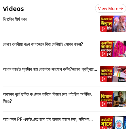
Videos
View More
দিনটোৰ শীৰ্ষ খবৰ
কেৱল গুলপীয়া ৰঙৰ কাগজেৰে কিয় মেৰিয়াই সোণৰ গহনা?
আধাৰ কাৰ্ডত স্বামীৰ নাম কেনেকৈ সংযোগ কৰিব?জানক প্ৰক্ৰিয়া...
অৱসৰৰ পূৰ্বে ছবিত কণ্ঠদান কৰিলে কিমান টকা পাইছিল অৰিজিৎ
সিঙে?
আপোনাৰ PF একাউণ্টত জমা হ’ব হাজাৰ হাজাৰ টকা, সবিশেষ...