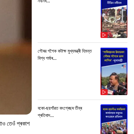
নবীনৰ...
গৌৰৱ গগৈক কটাক্ষ মুখ্যমন্ত্ৰী হিমন্ত
বিশ্ব শৰ্মাৰ...
বকো-ছয়গাঁৱত কংগ্ৰেছৰ তীব্ৰ
প্ৰতিবাদ...
াও তেওঁ প্ৰকাশ