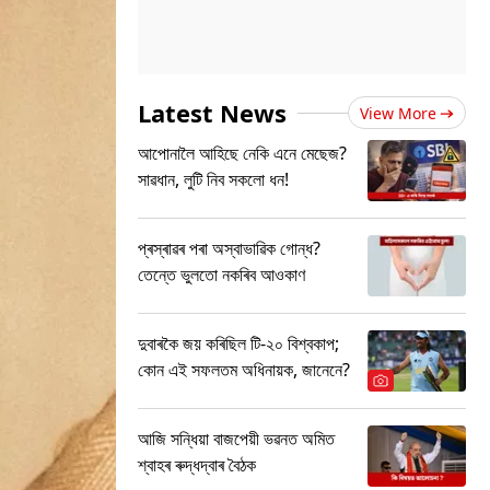
Latest News
View More
আপোনালৈ আহিছে নেকি এনে মেছেজ?
সাৱধান, লুটি নিব সকলো ধন!
প্ৰস্ৰাৱৰ পৰা অস্বাভাৱিক গোন্ধ?
তেন্তে ভুলতো নকৰিব আওকাণ
দুবাৰকৈ জয় কৰিছিল টি-২০ বিশ্বকাপ;
কোন এই সফলতম অধিনায়ক, জানেনে?
আজি সন্ধিয়া বাজপেয়ী ভৱনত অমিত
শ্বাহৰ ৰুদ্ধদ্বাৰ বৈঠক