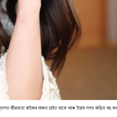
ক্তিগত জীৱনতো ৰাইজৰ মাজত চৰ্চাত থাকে আৰু ইয়াৰ লগত জড়িত বহু কথ