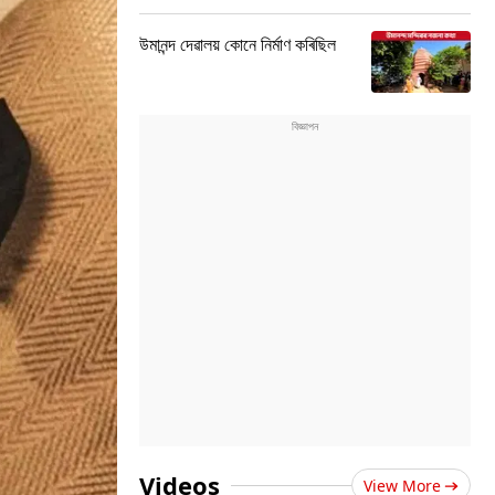
উমানন্দ দেৱালয় কোনে নিৰ্মাণ কৰিছিল
Videos
View More