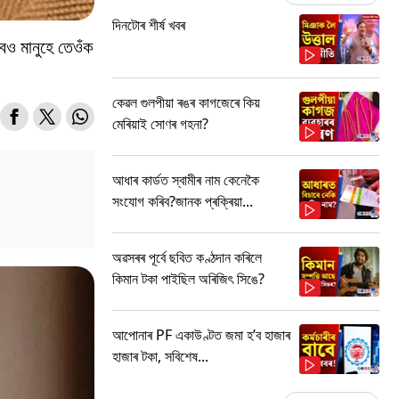
দিনটোৰ শীৰ্ষ খবৰ
েও মানুহে তেওঁক
কেৱল গুলপীয়া ৰঙৰ কাগজেৰে কিয়
মেৰিয়াই সোণৰ গহনা?
আধাৰ কাৰ্ডত স্বামীৰ নাম কেনেকৈ
সংযোগ কৰিব?জানক প্ৰক্ৰিয়া...
অৱসৰৰ পূৰ্বে ছবিত কণ্ঠদান কৰিলে
কিমান টকা পাইছিল অৰিজিৎ সিঙে?
আপোনাৰ PF একাউণ্টত জমা হ’ব হাজাৰ
হাজাৰ টকা, সবিশেষ...