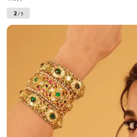
2
/ 5