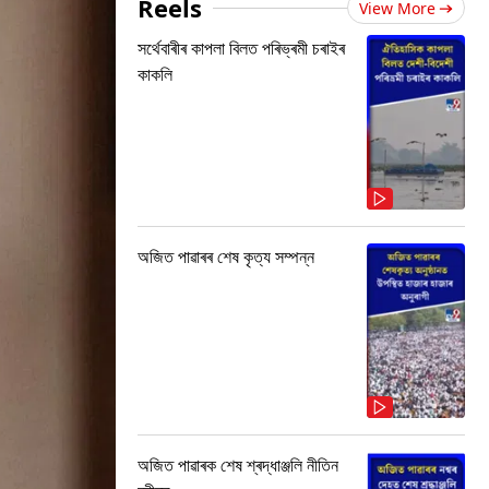
Reels
View More
সৰ্থেবাৰীৰ কাপলা বিলত পৰিভ্ৰমী চৰাইৰ
কাকলি
অজিত পাৱাৰৰ শেষ কৃত্য সম্পন্ন
অজিত পাৱাৰক শেষ শ্ৰদ্ধাঞ্জলি নীতিন