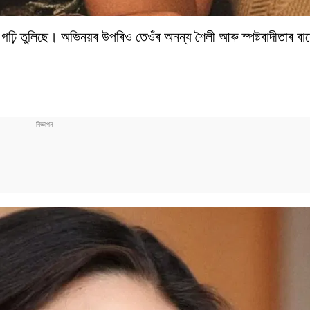
়ি তুলিছে। অভিনয়ৰ উপৰিও তেওঁৰ অনন্য শৈলী আৰু স্পষ্টবাদীতাৰ বাব