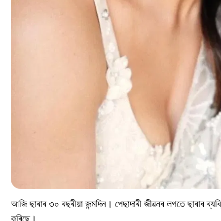
আজি ছাৰাৰ ৩০ বছৰীয়া জন্মদিন। পেছাদাৰী জীৱনৰ লগতে ছাৰাৰ ব্য
কৰিছে।