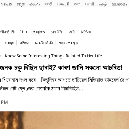
News9
ಕನ್ನಡ
తెలుగు
मराठी
ગુજરાતી
বাংলা
ਪੰਜਾਬੀ
தமிழ்
മലയാളം
শিক্ষা
বিশ্ব
জীৱনশৈলী
বিশ্ব
প্ৰযুক্তি
ৱেব ষ্ট'ৰী
ফটো
ভিডিঅ
খেল
প্ৰযুক্তি
স্বাস্থ্য
ৰাশিফল
চৰকাৰী আঁচনি
সোণ-ৰূপৰ মূল্য
জীৱনশৈলী
al, Know Some Interesting Things Related To Her Life
জনক চকু দিছিল ছাৰাই? কাৰণ জানি সকলো আচৰিত!
ৰ শিৰোনাম দখল কৰে। কিছুদিনৰ আগতে ছ’চিয়েল মিডিয়াত ভাইৰেল হৈ প
জৰ বেষ্ট ফ্ৰেণ্ডক কেনেকৈ ঠগাব বিচাৰিছিল...
8 PM