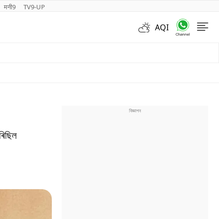
मनी9
TV9-UP
AQI
Videos
ৰিছিল