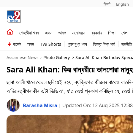
हिन्दी 
English
শেহতীয়া খবৰ
মনোৰঞ্জন
শেহতীয়া খবৰ
অসম
ভাৰত
মনোৰঞ্জন
ব্যৱসায়
শিক্ষা
খেল
অসম
ব্যৱসায়
বাজেট
অসম
TV9 Shorts
পুৱাৰ মুখ্য খবৰ
হিমন্ত বিশ্ব শৰ্মা
ৰাজনীতি
ভাৰত
Assamese News
Photo Gallery
> Sara Ali Khan Birthday Speci
Sara Ali Khan: কিয় বান্ধৱীয়ে ভালপোৱা মানুহ
ছাৰা আলী খানে কেৱল ছবিয়েই নহয়, ব্যক্তিগত জীৱনৰ বাবেও বাতৰি
অভিনেত্ৰীগৰাকীৰ এটা ভিডিঅ’, য’ত তেওঁ প্ৰকাশ কৰিছিল যে, তেওঁ নি
Barasha Misra
|
Updated On:
12 Aug 2025 12:3