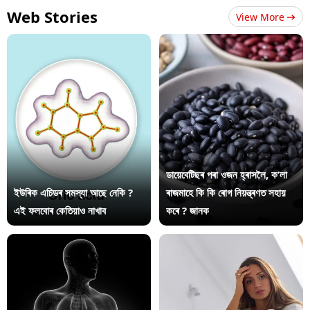
Web Stories
View More
ডায়েবেটিছৰ পৰা ওজন হ্ৰাসলৈ, ক’লা
ইউৰিক এচিডৰ সমস্যা আছে নেকি ?
ৰাজমাহে কি কি ৰোগ নিয়ন্ত্ৰণত সহায়
এই ফলবোৰ কেতিয়াও নাখাব
কৰে ? জানক