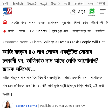
हिन्दी 
English
News9
ಕನ್ನಡ
తెలుగు
मराठी
ગુજરાતી
বাংলা
ਪੰਜਾਬੀ
AQI
শেহতীয়া খবৰ
শেহতীয়া খবৰ
অসম
ভাৰত
মনোৰঞ্জন
ব্যৱসায়
শিক্ষা
খেল
জীৱনশৈলী
ব
বাজেট
অসম
TV9 Shorts
পুৱাৰ মুখ্য খবৰ
হিমন্ত বিশ্ব শৰ্মা
ৰাজনীতি
অসম
Assamese News
Photo Gallery
> Over 43 Lakh People Will Get
ভাৰত
আজি ৰাজ্যৰ ৪৩ লাখ লোকৰ একাউন্টত সোমাব
মনোৰঞ্জন
চৰকাৰী ধন, তালিকাত নাম আছে নেকি আপোনাৰ?
ব্যৱসায়
জানক সবিশেষ…
শিক্ষা
আজি ৰাজ্যৰ লাখ লাখ হিতাধিকাৰীৰ একাউন্টত সোমাব চৰকাৰী ধন। সামাজিক
মাধ্যমৰ জৰিয়তে এক বিশেষ পোষ্ট কৰি মুখ্যমন্ত্ৰী হিমন্ত বিশ্ব শৰ্মাই এই কথা
খেল
জনায়।
জীৱনশৈলী
Barasha Sarma
|
Published:
10 Mar 2025 11:16 AM