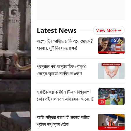
Latest News
View More
আপোনালৈ আহিছে নেকি এনে মেছেজ?
সাৱধান, লুটি নিব সকলো ধন!
প্ৰস্ৰাৱৰ পৰা অস্বাভাৱিক গোন্ধ?
তেন্তে ভুলতো নকৰিব আওকাণ
দুবাৰকৈ জয় কৰিছিল টি-২০ বিশ্বকাপ;
কোন এই সফলতম অধিনায়ক, জানেনে?
আজি সন্ধিয়া বাজপেয়ী ভৱনত অমিত
শ্বাহৰ ৰুদ্ধদ্বাৰ বৈঠক