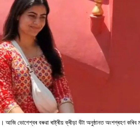
আজি ভোগেশ্বৰ বৰুৱা ৰাষ্ট্ৰীয় ক্ৰীড়া বঁটা অনুষ্ঠানত অংশগ্ৰহণ কৰিব