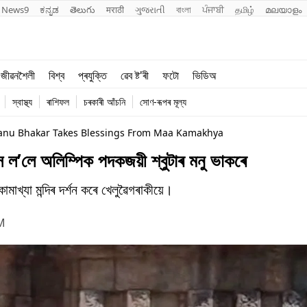
News9
ಕನ್ನಡ
తెలుగు
मराठी
ગુજરાતી
বাংলা
ਪੰਜਾਬੀ
தமிழ்
മലയാളം
শিক্ষা
বিশ্ব
জীৱনশৈলী
বিশ্ব
প্ৰযুক্তি
ৱেব ষ্ট'ৰী
ফটো
ভিডিঅ
খেল
প্ৰযুক্তি
স্বাস্থ্য
ৰাশিফল
চৰকাৰী আঁচনি
সোণ-ৰূপৰ মূল্য
জীৱনশৈলী
anu Bhakar Takes Blessings From Maa Kamakhya
লে অলিম্পিক পদকজয়ী শ্বুটাৰ মনু ভাকৰে
মাখ্যা মন্দিৰ দৰ্শন কৰে খেলুৱৈগৰাকীয়ে।
M