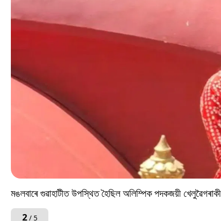
মঙলবাৰে গুৱাহাটীত উপস্থিত হৈছিল অলিম্পিক পদকজয়ী খেলুৱৈগৰাকী। 
2
/ 5