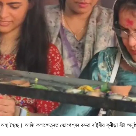
অহা হৈছে। আজি কলাক্ষেত্ৰত ভোগেশ্বৰ বৰুৱা ৰাষ্ট্ৰীয় ক্ৰীড়া বঁটা অনু