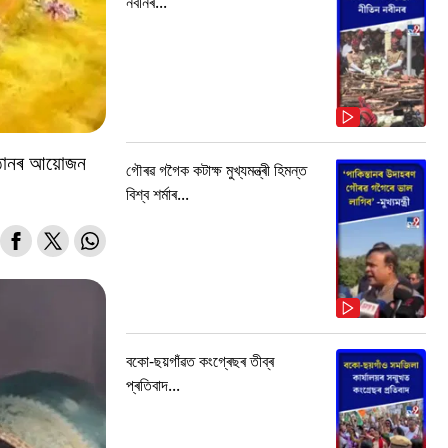
নবীনৰ...
ষ্ঠানৰ আয়োজন
গৌৰৱ গগৈক কটাক্ষ মুখ্যমন্ত্ৰী হিমন্ত
বিশ্ব শৰ্মাৰ...
বকো-ছয়গাঁৱত কংগ্ৰেছৰ তীব্ৰ
প্ৰতিবাদ...