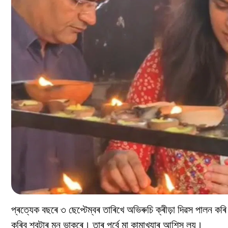
প্ৰত্যেক বছৰে ৩ ছেপ্টেম্বৰ তাৰিখে অভিৰুচি ক্ৰীড়া দিৱস পালন কৰি 
কৰিব শ্বুটাৰ মনু ভাকৰে। তাৰ পূৰ্বে মা কামাখ্যাৰ আশিস লয়।