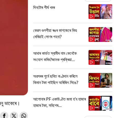
দিনটোৰ শীৰ্ষ খবৰ
কেৱল গুলপীয়া ৰঙৰ কাগজেৰে কিয়
মেৰিয়াই সোণৰ গহনা?
আধাৰ কাৰ্ডত স্বামীৰ নাম কেনেকৈ
সংযোগ কৰিব?জানক প্ৰক্ৰিয়া...
অৱসৰৰ পূৰ্বে ছবিত কণ্ঠদান কৰিলে
কিমান টকা পাইছিল অৰিজিৎ সিঙে?
আপোনাৰ PF একাউণ্টত জমা হ’ব হাজাৰ
 মনু ভাকেৰে।
হাজাৰ টকা, সবিশেষ...