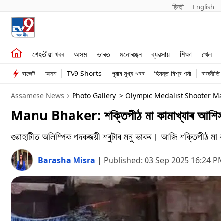
हिन्दी 
English
শেহতীয়া খবৰ
মনোৰঞ্জন
শেহতীয়া খবৰ
অসম
ভাৰত
মনোৰঞ্জন
ব্যৱসায়
শিক্ষা
খেল
অসম
ব্যৱসায়
বাজেট
অসম
TV9 Shorts
পুৱাৰ মুখ্য খবৰ
হিমন্ত বিশ্ব শৰ্মা
ৰাজনীতি
ভাৰত
Assamese News
Photo Gallery
> Olympic Medalist Shooter M
Manu Bhaker: শক্তিপীঠ মা কামাখ্যাৰ আশিস ল’
গুৱাহাটীত অলিম্পিক পদকজয়ী শ্বুটাৰ মনু ভাকৰ। আজি শক্তিপীঠ মা কা
Barasha Misra
|
Published:
03 Sep 2025 16:24 P