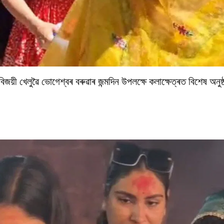
জয়ী খেলুৱৈ ভোগেশ্বৰ বৰুৱাৰ জন্মদিন উপলক্ষে কলাক্ষেত্ৰত বিশেষ অনু