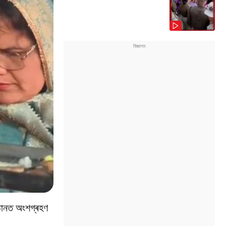
ষ্ঠানত অংশগ্ৰহণ