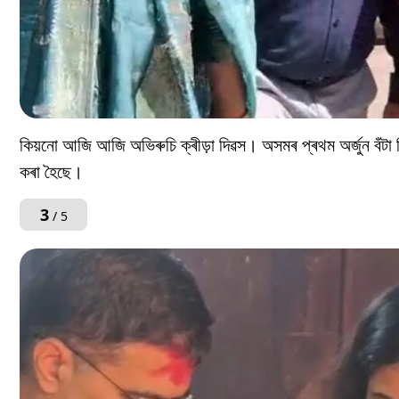
কিয়নো আজি আজি অভিৰুচি ক্ৰীড়া দিৱস। অসমৰ প্ৰথম অৰ্জুন বঁটা বি
কৰা হৈছে।
3
/ 5