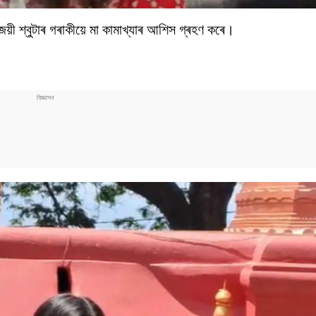
য়ী শ্বুটাৰ গৰাকীয়ে মা কামাখ্যাৰ আশিস গ্ৰহণ কৰে।