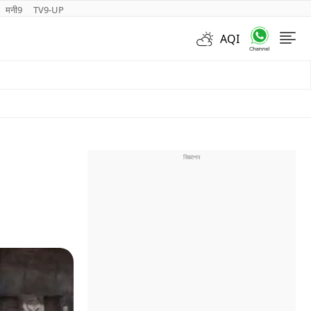
मनी9
TV9-UP
AQI
Videos