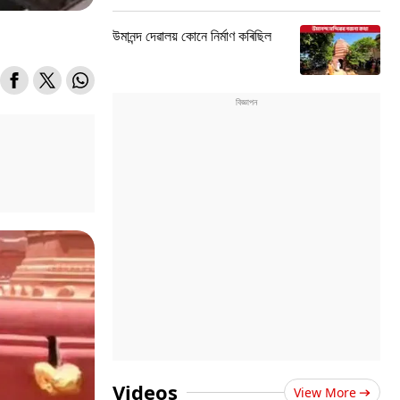
উমানন্দ দেৱালয় কোনে নিৰ্মাণ কৰিছিল
Videos
View More