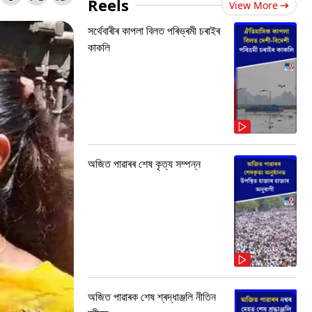
Reels
View More
সৰ্থেবাৰীৰ কাপলা বিলত পৰিভ্ৰমী চৰাইৰ
কাকলি
অজিত পাৱাৰৰ শেষ কৃত্য সম্পন্ন
অজিত পাৱাৰক শেষ শ্ৰদ্ধাঞ্জলি নীতিন