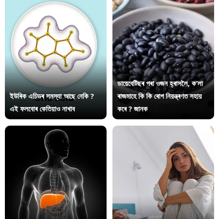
ডায়েবেটিছৰ পৰা ওজন হ্ৰাসলৈ, ক’লা
ইউৰিক এচিডৰ সমস্যা আছে নেকি ?
ৰাজমাহে কি কি ৰোগ নিয়ন্ত্ৰণত সহায়
এই ফলবোৰ কেতিয়াও নাখাব
কৰে ? জানক