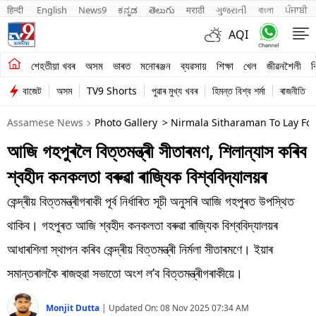
हिन्दी 
English
News9
ಕನ್ನಡ
తెలుగు
मराठी
ગુજરાતી
বাংলা
ਪੰਜਾਬੀ
AQI
শেহতীয়া খবৰ
শেহতীয়া খবৰ
অসম
ভাৰত
মনোৰঞ্জন
ব্যৱসায়
শিক্ষা
খেল
জীৱনশৈলী
ব
বাজেট
অসম
TV9 Shorts
পুৱাৰ মুখ্য খবৰ
হিমন্ত বিশ্ব শৰ্মা
ৰাজনীতি
অসম
Assamese News
Photo Gallery
> Nirmala Sitharaman To Lay Fou
ভাৰত
আজি গহপুৰলৈ বিত্তমন্ত্ৰী সীতাৰমণ, শিলান্যাস কৰিব
মনোৰঞ্জন
শ্বহীদ কনকলতা বৰুৱা ৰাজ্যিক বিশ্ববিদ্যালয়ৰ
ব্যৱসায়
কেন্দ্ৰীয় বিত্তমন্ত্ৰীগৰাকী পূৰ্ব নিৰ্ধাৰিত সূচী অনুসৰি আজি গহপুৰত উপস্থিত
শিক্ষা
থাকিব। গহপুৰত আজি শ্বহীদ কনকলতা বৰুৱা ৰাজ্যিক বিশ্ববিদ্যালয়ৰ
আধাৰশিলা স্থাপন কৰিব কেন্দ্ৰীয় বিত্তমন্ত্ৰী নিৰ্মলা সীতাৰমণে। ইয়াৰ
খেল
সমান্তৰালকৈ ৰাজহুৱা সভাতো অংশ ল’ব বিত্তমন্ত্ৰীগৰাকীয়ে।
জীৱনশৈলী
Monjit Dutta
|
Updated On:
08 Nov 2025 07:34 AM