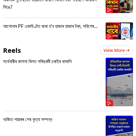
সিঙে?
আপোনাৰ PF একাউণ্টত জমা হ’ব হাজাৰ হাজাৰ টকা, সবিশেষ...
Reels
View More
সৰ্থেবাৰীৰ কাপলা বিলত পৰিভ্ৰমী চৰাইৰ কাকলি
অজিত পাৱাৰৰ শেষ কৃত্য সম্পন্ন