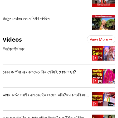
উমানন্দ দেৱালয় কোনে নিৰ্মাণ কৰিছিল
Videos
View More
দিনটোৰ শীৰ্ষ খবৰ
কেৱল গুলপীয়া ৰঙৰ কাগজেৰে কিয় মেৰিয়াই সোণৰ গহনা?
আধাৰ কাৰ্ডত স্বামীৰ নাম কেনেকৈ সংযোগ কৰিব?জানক প্ৰক্ৰিয়া...
অৱসৰৰ পূৰ্বে ছবিত কণ্ঠদান কৰিলে কিমান টকা পাইছিল অৰিজিৎ