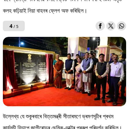
কলহ কঢ়িয়াই নিয়া বাহনৰ ফ্লেগ অফ কৰিছিল।
4
/ 5
উল্লেখ্য যে শুকুৰবাৰে বিত্তমন্ত্ৰী সীতাৰমণে ভ্ৰমণসূচীৰ প্ৰথম
কাৰ্যসূচী হিচাপে জাগীৰোডৰ ছেমিকণ্ডাক্টৰ প্ৰকল্প পৰিদৰ্শন কৰিছিল।