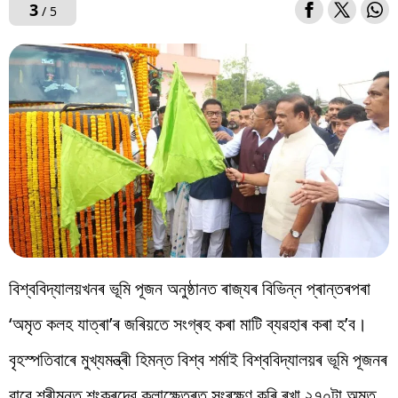
3
/ 5
বিশ্ববিদ্যালয়খনৰ ভূমি পূজন অনুষ্ঠানত ৰাজ্যৰ বিভিন্ন প্ৰান্তৰপৰা
‘অমৃত কলহ যাত্ৰা’ৰ জৰিয়তে সংগ্ৰহ কৰা মাটি ব্যৱহাৰ কৰা হ’ব।
বৃহস্পতিবাৰে মুখ্যমন্ত্ৰী হিমন্ত বিশ্ব শৰ্মাই বিশ্ববিদ্যালয়ৰ ভূমি পূজনৰ
বাবে শ্ৰীমন্ত শংকৰদেৱ কলাক্ষেত্ৰত সংৰক্ষণ কৰি ৰখা ২৭০টা অমৃত