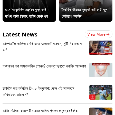
এনে ‘আয়ুৰ্বেদিক মন্ত্ৰ’ৰে সুস্থ কৰি
বৈবাহিক জীৱনত দূৰত্ব? এই ৫ টা ভুল
ৰাখিব পাৰিব লিভাৰ, বাচিব জেপৰ ধন
কেতিয়াও নকৰিব
Latest News
View More
আপোনালৈ আহিছে নেকি এনে মেছেজ? সাৱধান, লুটি নিব সকলো
ধন!
প্ৰস্ৰাৱৰ পৰা অস্বাভাৱিক গোন্ধ? তেন্তে ভুলতো নকৰিব আওকাণ
দুবাৰকৈ জয় কৰিছিল টি-২০ বিশ্বকাপ; কোন এই সফলতম
অধিনায়ক, জানেনে?
আজি সন্ধিয়া বাজপেয়ী ভৱনত অমিত শ্বাহৰ ৰুদ্ধদ্বাৰ বৈঠক