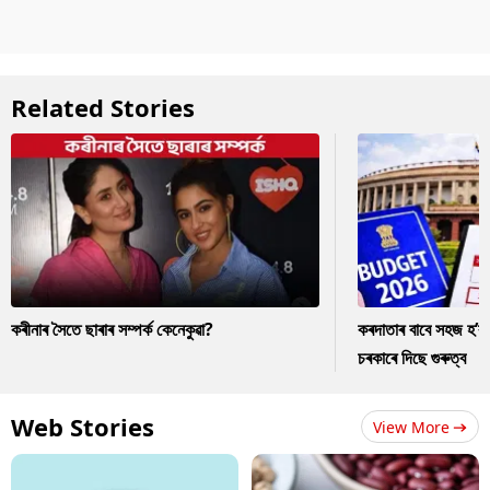
Related Stories
কৰীনাৰ সৈতে ছাৰাৰ সম্পৰ্ক কেনেকুৱা?
কৰদাতাৰ বাবে সহজ হ’ব
চৰকাৰে দিছে গুৰুত্ব
Web Stories
View More