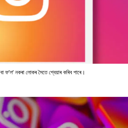
া ফ’ল’ নকৰা লোকৰ সৈতে শ্বেয়াৰ কৰিব পাৰে।