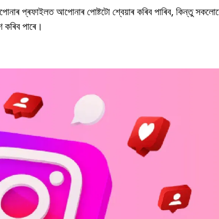
োনাৰ প্ৰফাইলত আপোনাৰ পোষ্টটো শ্বেয়াৰ কৰিব পাৰিব, কিন্তু সকলো
াশ কৰিব পাৰে।