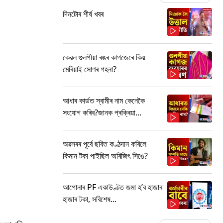
দিনটোৰ শীৰ্ষ খবৰ
কেৱল গুলপীয়া ৰঙৰ কাগজেৰে কিয়
মেৰিয়াই সোণৰ গহনা?
আধাৰ কাৰ্ডত স্বামীৰ নাম কেনেকৈ
সংযোগ কৰিব?জানক প্ৰক্ৰিয়া...
অৱসৰৰ পূৰ্বে ছবিত কণ্ঠদান কৰিলে
কিমান টকা পাইছিল অৰিজিৎ সিঙে?
আপোনাৰ PF একাউণ্টত জমা হ’ব হাজাৰ
হাজাৰ টকা, সবিশেষ...