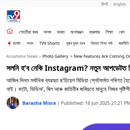
हिन्दी 
English
শেহতীয়া খবৰ
মনোৰঞ্জন
শেহতীয়া খবৰ
অসম
ভাৰত
মনোৰঞ্জন
ব্যৱসায়
শিক্ষা
খেল
অসম
ব্যৱসায়
বাজেট
অসম
TV9 Shorts
পুৱাৰ মুখ্য খবৰ
হিমন্ত বিশ্ব শৰ্মা
ৰাজনীতি
ভাৰত
Assamese News
Photo Gallery
> New Features Are Coming On 
সলনি হ’ব নেকি Instagram? নতুন আপডেটত ক
আজিৰ দিনত সৰ্বাধিক ব্যৱহৃত ছ’চিয়েল মিডিয়া প্লেটফৰ্মত পৰিণত হ
নাই। ফটো, ভিডিঅ’, ৰিল আৰু কাহিনীৰ জৰিয়তে মানুহে নিজৰ সৃষ্টি
Barasha Misra
|
Published:
16 Jun 2025 21:21 P