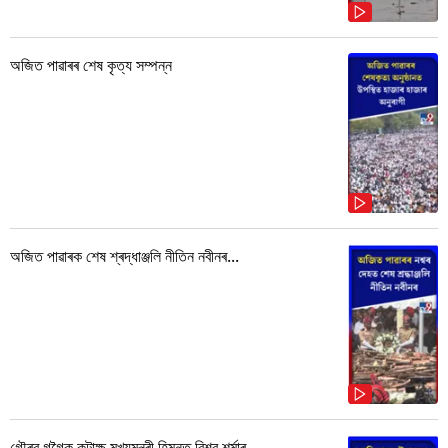
অজিত পাৱাৰৰ শেষ কৃত্য সম্পন্ন
অজিত পাৱাৰক শেষ শ্ৰদ্ধাঞ্জলি নীতিন নবীনৰ...
গৌৰৱ গগৈক কটাক্ষ মুখ্যমন্ত্ৰী হিমন্ত বিশ্ব শৰ্মাৰ...