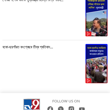
বকো-ছয়গাঁৱত কংগ্ৰেছৰ তীব্ৰ প্ৰতিবাদ...
FOLLOW US ON