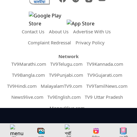
Contact Us
About Us
Advertise With Us
Complaint Redressal
Privacy Policy
Network
TV9Marathi.com
TV9Telugu.com
TV9Kannada.com
TV9Bangla.com
TV9Punjabi.com
TV9Gujarati.com
TV9Hindi.com
MalayalamTV9.com
TV9TamilNews.com
News9live.com
Tv9English.com
TV9 Uttar Pradesh
Money9live.com
Copyright © 2026 Assam TV9. All Rights Reserved.