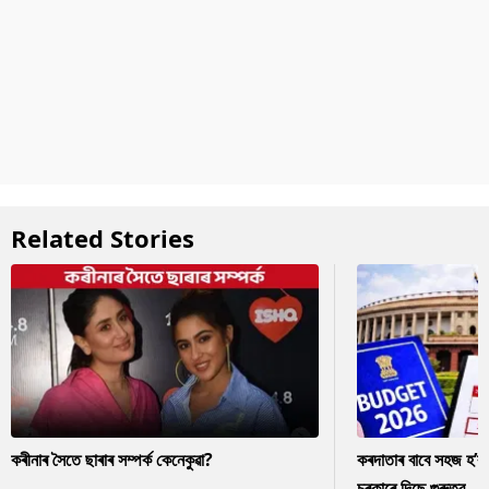
Related Stories
কৰীনাৰ সৈতে ছাৰাৰ সম্পৰ্ক কেনেকুৱা?
কৰদাতাৰ বাবে সহজ হ’ব
চৰকাৰে দিছে গুৰুত্ব