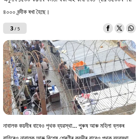
৪০০০ বন্দীক ৰখা হৈছে।
3
/ 5
নাবালক কয়দীৰ বাবেও পৃথক ব্যৱস্থা... পুৰুষ আৰু মহিলা ব্লকৰ
বাহিৰেও নাবালক আৰু বিশেষ শ্ৰেণীৰ কয়দীৰ বাবেও পৃথক ব্যৱস্থা