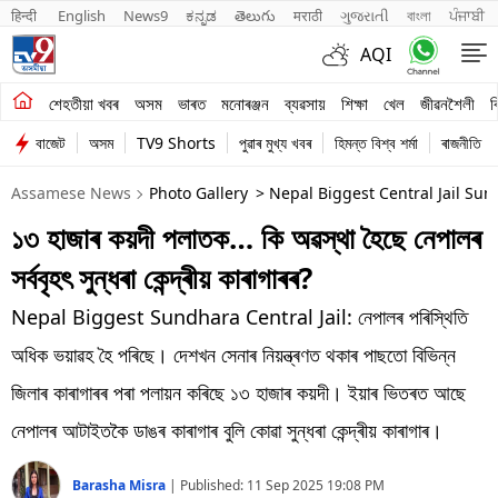
हिन्दी 
English
News9
ಕನ್ನಡ
తెలుగు
मराठी
ગુજરાતી
বাংলা
ਪੰਜਾਬੀ
AQI
শেহতীয়া খবৰ
শেহতীয়া খবৰ
অসম
ভাৰত
মনোৰঞ্জন
ব্যৱসায়
শিক্ষা
খেল
জীৱনশৈলী
ব
বাজেট
অসম
TV9 Shorts
পুৱাৰ মুখ্য খবৰ
হিমন্ত বিশ্ব শৰ্মা
ৰাজনীতি
অসম
Assamese News
Photo Gallery
> Nepal Biggest Central Jail Su
ভাৰত
১৩ হাজাৰ কয়দী পলাতক… কি অৱস্থা হৈছে নেপালৰ
মনোৰঞ্জন
সৰ্ববৃহৎ সুন্ধৰা কেন্দ্ৰীয় কাৰাগাৰৰ?
ব্যৱসায়
Nepal Biggest Sundhara Central Jail: নেপালৰ পৰিস্থিতি
শিক্ষা
অধিক ভয়াৱহ হৈ পৰিছে। দেশখন সেনাৰ নিয়ন্ত্ৰণত থকাৰ পাছতো বিভিন্ন
জিলাৰ কাৰাগাৰৰ পৰা পলায়ন কৰিছে ১৩ হাজাৰ কয়দী। ইয়াৰ ভিতৰত আছে
খেল
নেপালৰ আটাইতকৈ ডাঙৰ কাৰাগাৰ বুলি কোৱা সুন্ধৰা কেন্দ্ৰীয় কাৰাগাৰ।
জীৱনশৈলী
Barasha Misra
|
Published:
11 Sep 2025 19:08 PM