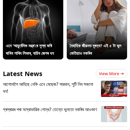
এনে ‘আয়ুৰ্বেদিক মন্ত্ৰ’ৰে সুস্থ কৰি
বৈবাহিক জীৱনত দূৰত্ব? এই ৫ টা ভুল
ৰাখিব পাৰিব লিভাৰ, বাচিব জেপৰ ধন
কেতিয়াও নকৰিব
Latest News
View More
আপোনালৈ আহিছে নেকি এনে মেছেজ? সাৱধান, লুটি নিব সকলো
ধন!
প্ৰস্ৰাৱৰ পৰা অস্বাভাৱিক গোন্ধ? তেন্তে ভুলতো নকৰিব আওকাণ