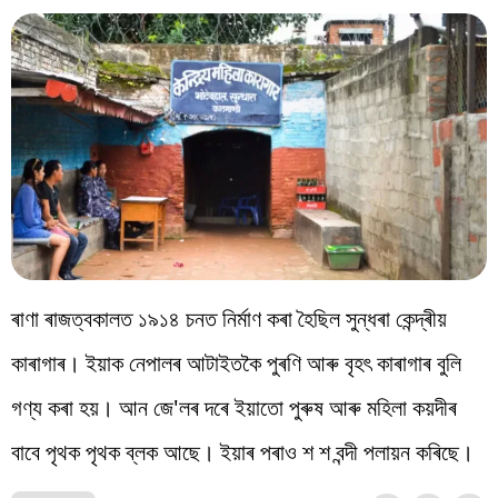
ৰাণা ৰাজত্বকালত ১৯১৪ চনত নিৰ্মাণ কৰা হৈছিল সুন্ধৰা কেন্দ্ৰীয়
কাৰাগাৰ। ইয়াক নেপালৰ আটাইতকৈ পুৰণি আৰু বৃহৎ কাৰাগাৰ বুলি
গণ্য কৰা হয়। আন জে'লৰ দৰে ইয়াতো পুৰুষ আৰু মহিলা কয়দীৰ
বাবে পৃথক পৃথক ব্লক আছে। ইয়াৰ পৰাও শ শ বন্দী পলায়ন কৰিছে।