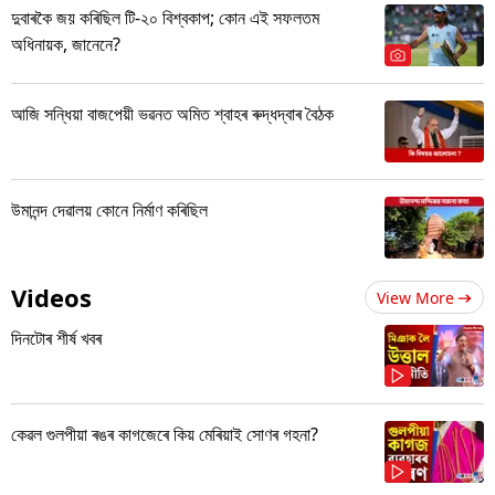
দুবাৰকৈ জয় কৰিছিল টি-২০ বিশ্বকাপ; কোন এই সফলতম
অধিনায়ক, জানেনে?
আজি সন্ধিয়া বাজপেয়ী ভৱনত অমিত শ্বাহৰ ৰুদ্ধদ্বাৰ বৈঠক
উমানন্দ দেৱালয় কোনে নিৰ্মাণ কৰিছিল
Videos
View More
দিনটোৰ শীৰ্ষ খবৰ
কেৱল গুলপীয়া ৰঙৰ কাগজেৰে কিয় মেৰিয়াই সোণৰ গহনা?