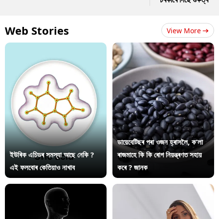
Web Stories
View More
ডায়েবেটিছৰ পৰা ওজন হ্ৰাসলৈ, ক’লা
ইউৰিক এচিডৰ সমস্যা আছে নেকি ?
ৰাজমাহে কি কি ৰোগ নিয়ন্ত্ৰণত সহায়
এই ফলবোৰ কেতিয়াও নাখাব
কৰে ? জানক