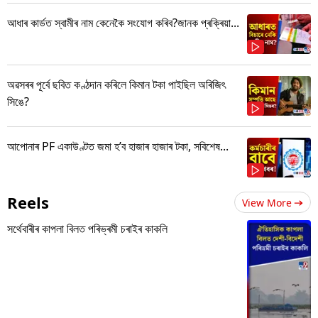
আধাৰ কাৰ্ডত স্বামীৰ নাম কেনেকৈ সংযোগ কৰিব?জানক প্ৰক্ৰিয়া...
অৱসৰৰ পূৰ্বে ছবিত কণ্ঠদান কৰিলে কিমান টকা পাইছিল অৰিজিৎ
সিঙে?
আপোনাৰ PF একাউণ্টত জমা হ’ব হাজাৰ হাজাৰ টকা, সবিশেষ...
Reels
View More
সৰ্থেবাৰীৰ কাপলা বিলত পৰিভ্ৰমী চৰাইৰ কাকলি