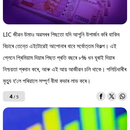
LIC জীৱন উমাংঃ অৱসৰৰ পিছতো যদি আপুনি উপাৰ্জন কৰি থাকিব
বিচাৰে তেন্তে এইটোৱেই আপোনাৰ বাবে সৰ্বোত্তম বিকল্প। এই
প্লেনে প্ৰিমিয়াম দিয়াৰ পিছত প্ৰতি বছৰে ৮% ধন ঘূৰাই দিয়াৰ
নিশ্চয়তা প্ৰদান কৰে, আৰু এই আয় আজীৱন চলি থাকে। পলিচিধাৰীৰ
মৃত্যু হ’লে পৰিয়ালে সম্পূৰ্ণ বীমা কভাৰ লাভ কৰে।
4
/ 5