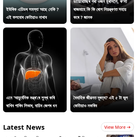
ডায়েবেটিছৰ পৰা ওজন হ্ৰাসলৈ, ক’লা
ইউৰিক এচিডৰ সমস্যা আছে নেকি ?
ৰাজমাহে কি কি ৰোগ নিয়ন্ত্ৰণত সহায়
এই ফলবোৰ কেতিয়াও নাখাব
কৰে ? জানক
এনে ‘আয়ুৰ্বেদিক মন্ত্ৰ’ৰে সুস্থ কৰি
বৈবাহিক জীৱনত দূৰত্ব? এই ৫ টা ভুল
ৰাখিব পাৰিব লিভাৰ, বাচিব জেপৰ ধন
কেতিয়াও নকৰিব
Latest News
View More