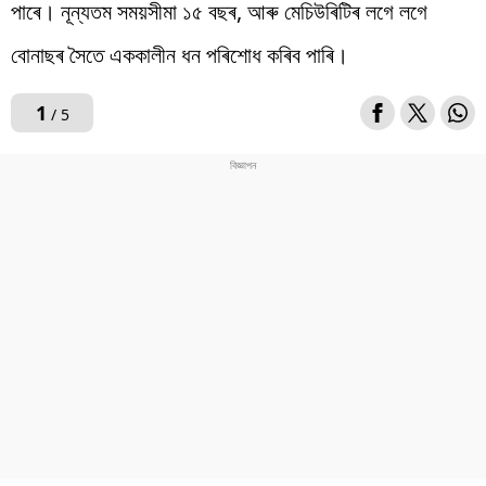
পাৰে। নূন্যতম সময়সীমা ১৫ বছৰ, আৰু মেচিউৰিটিৰ লগে লগে
বোনাছৰ সৈতে এককালীন ধন পৰিশোধ কৰিব পাৰি।
1
/ 5