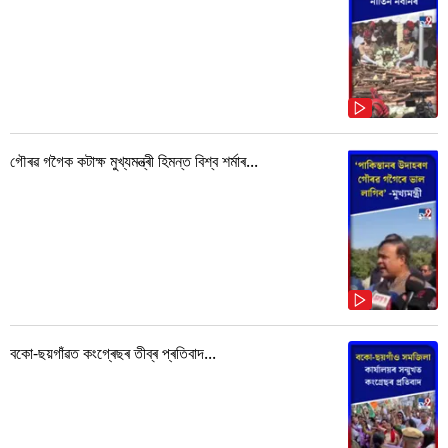
গৌৰৱ গগৈক কটাক্ষ মুখ্যমন্ত্ৰী হিমন্ত বিশ্ব শৰ্মাৰ...
বকো-ছয়গাঁৱত কংগ্ৰেছৰ তীব্ৰ প্ৰতিবাদ...