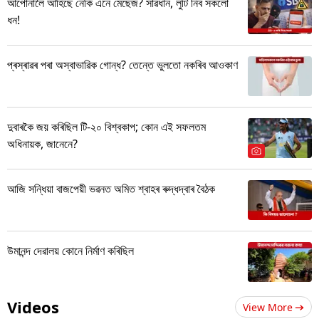
আপোনালৈ আহিছে নেকি এনে মেছেজ? সাৱধান, লুটি নিব সকলো
ধন!
প্ৰস্ৰাৱৰ পৰা অস্বাভাৱিক গোন্ধ? তেন্তে ভুলতো নকৰিব আওকাণ
দুবাৰকৈ জয় কৰিছিল টি-২০ বিশ্বকাপ; কোন এই সফলতম
অধিনায়ক, জানেনে?
আজি সন্ধিয়া বাজপেয়ী ভৱনত অমিত শ্বাহৰ ৰুদ্ধদ্বাৰ বৈঠক
উমানন্দ দেৱালয় কোনে নিৰ্মাণ কৰিছিল
Videos
View More