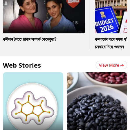
কৰীনাৰ সৈতে ছাৰাৰ সম্পৰ্ক কেনেকুৱা?
কৰদাতাৰ বাবে সহজ হ’ব
চৰকাৰে দিছে গুৰুত্ব
Web Stories
View More