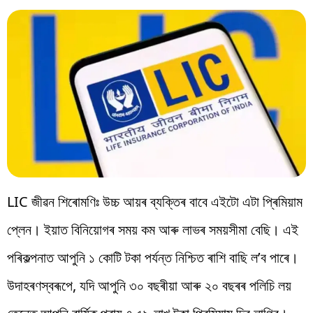
LIC জীৱন শিৰোমণিঃ উচ্চ আয়ৰ ব্যক্তিৰ বাবে এইটো এটা প্ৰিমিয়াম
প্লেন। ইয়াত বিনিয়োগৰ সময় কম আৰু লাভৰ সময়সীমা বেছি। এই
পৰিকল্পনাত আপুনি ১ কোটি টকা পৰ্যন্ত নিশ্চিত ৰাশি বাছি ল’ব পাৰে।
উদাহৰণস্বৰূপে, যদি আপুনি ৩০ বছৰীয়া আৰু ২০ বছৰৰ পলিচি লয়