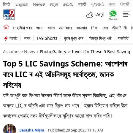
हिन्दी 
English
News9
ಕನ್ನಡ
తెలుగు
मराठी
ગુજરાતી
বাংলা
ਪੰਜਾਬੀ
AQI
শেহতীয়া খবৰ
শেহতীয়া খবৰ
অসম
ভাৰত
মনোৰঞ্জন
ব্যৱসায়
শিক্ষা
খেল
জীৱনশৈলী
ব
বাজেট
অসম
TV9 Shorts
পুৱাৰ মুখ্য খবৰ
হিমন্ত বিশ্ব শৰ্মা
ৰাজনীতি
অসম
Assamese News
Photo Gallery
> Invest In These 5 Best Saving
ভাৰত
Top 5 LIC Savings Scheme: আপোনাৰ
মনোৰঞ্জন
বাবে LIC ৰ এই আঁচনিসমূহ সৰ্বোত্তম, জানক
ব্যৱসায়
সবিশেষ
শিক্ষা
যদি আপুনি কম বিপদত উন্নত ৰিটাৰ্ণ আৰু জীৱন সুৰক্ষা বিচাৰিছে, এই পাঁচখন
অনন্য LIC ৰ আঁচনি এটা ভাল বিকল্প হ'ব পাৰে। ইয়াত বিনিয়োগ কৰিলে বীমা
খেল
কভাৰেজ পোৱাই নহয় দীৰ্ঘম্যাদীভাৱে সুস্থিৰ আয়ো লাভ কৰিব পাৰি।
জীৱনশৈলী
Barasha Misra
|
Published:
29 Sep 2025 11:18 AM