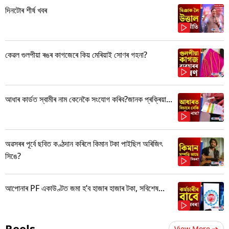
দিনটোৰ শীৰ্ষ খবৰ
কেৱল গুলপীয়া ৰঙৰ কাগজেৰে কিয় মেৰিয়াই সোণৰ গহনা?
আধাৰ কাৰ্ডত স্বামীৰ নাম কেনেকৈ সংযোগ কৰিব?জানক প্ৰক্ৰিয়া...
অৱসৰৰ পূৰ্বে ছবিত কণ্ঠদান কৰিলে কিমান টকা পাইছিল অৰিজিৎ
সিঙে?
আপোনাৰ PF একাউণ্টত জমা হ’ব হাজাৰ হাজাৰ টকা, সবিশেষ...
Reels
View More