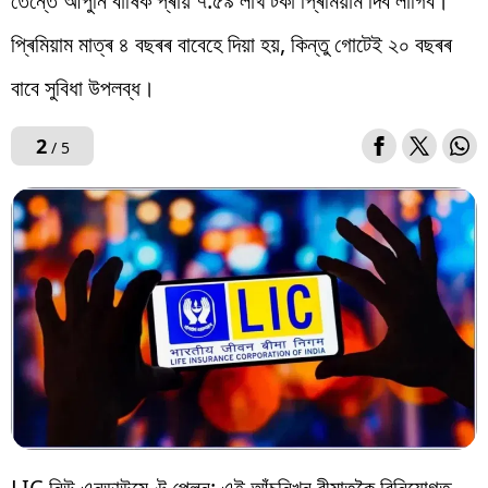
তেন্তে আপুনি বাৰ্ষিক প্ৰায় ৭.৫৯ লাখ টকা প্ৰিমিয়াম দিব লাগিব।
প্ৰিমিয়াম মাত্ৰ ৪ বছৰৰ বাবেহে দিয়া হয়, কিন্তু গোটেই ২০ বছৰৰ
বাবে সুবিধা উপলব্ধ।
2
/ 5
LIC নিউ এনডাউমেণ্ট প্লেন: এই আঁচনিখন বীমাতকৈ বিনিয়োগত