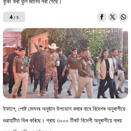
বুকিং কৰা বুলি জানিব পৰা গৈছে।
4
/ 5
ইফালে, পোষ্ট মেলনৰ অনুষ্ঠান উপভোগ কৰাৰ বাবে বিদেশৰ অনুৰাগীয়ে
গুৱাহাটীত ভিৰ কৰিছে। প্ৰায় ৩০০০ টিকট বিদেশী অনুৰাগীয়ে ক্ৰয়