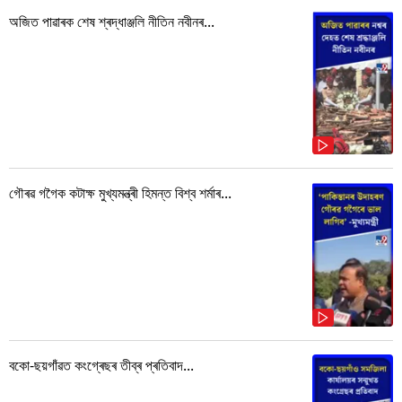
অজিত পাৱাৰক শেষ শ্ৰদ্ধাঞ্জলি নীতিন নবীনৰ...
গৌৰৱ গগৈক কটাক্ষ মুখ্যমন্ত্ৰী হিমন্ত বিশ্ব শৰ্মাৰ...
বকো-ছয়গাঁৱত কংগ্ৰেছৰ তীব্ৰ প্ৰতিবাদ...