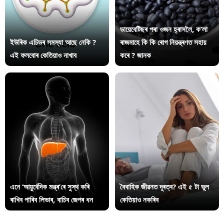
ডায়েবেটিছৰ পৰা ওজন হ্ৰাসলৈ, ক’লা
ইউৰিক এচিডৰ সমস্যা আছে নেকি ?
ৰাজমাহে কি কি ৰোগ নিয়ন্ত্ৰণত সহায়
এই ফলবোৰ কেতিয়াও নাখাব
কৰে ? জানক
এনে ‘আয়ুৰ্বেদিক মন্ত্ৰ’ৰে সুস্থ কৰি
বৈবাহিক জীৱনত দূৰত্ব? এই ৫ টা ভুল
ৰাখিব পাৰিব লিভাৰ, বাচিব জেপৰ ধন
কেতিয়াও নকৰিব