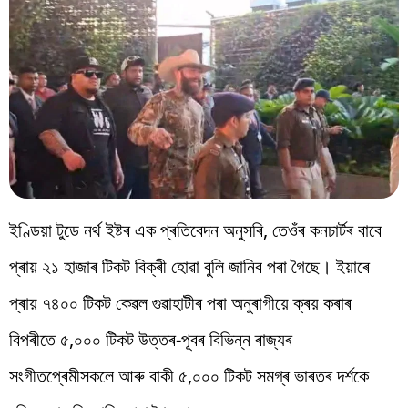
ইণ্ডিয়া টুডে নৰ্থ ইষ্টৰ এক প্ৰতিবেদন অনুসৰি, তেওঁৰ কনচাৰ্টৰ বাবে
প্ৰায় ২১ হাজাৰ টিকট বিক্ৰী হোৱা বুলি জানিব পৰা গৈছে। ইয়াৰে
প্ৰায় ৭৪০০ টিকট কেৱল গুৱাহাটীৰ পৰা অনুৰাগীয়ে ক্ৰয় কৰাৰ
বিপৰীতে ৫,০০০ টিকট উত্তৰ-পূবৰ বিভিন্ন ৰাজ্যৰ
সংগীতপ্ৰেমীসকলে আৰু বাকী ৫,০০০ টিকট সমগ্ৰ ভাৰতৰ দৰ্শকে