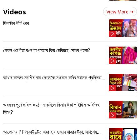
Videos
View More
দিনটোৰ শীৰ্ষ খবৰ
কেৱল গুলপীয়া ৰঙৰ কাগজেৰে কিয় মেৰিয়াই সোণৰ গহনা?
আধাৰ কাৰ্ডত স্বামীৰ নাম কেনেকৈ সংযোগ কৰিব?জানক প্ৰক্ৰিয়া...
অৱসৰৰ পূৰ্বে ছবিত কণ্ঠদান কৰিলে কিমান টকা পাইছিল অৰিজিৎ
সিঙে?
আপোনাৰ PF একাউণ্টত জমা হ’ব হাজাৰ হাজাৰ টকা, সবিশেষ...