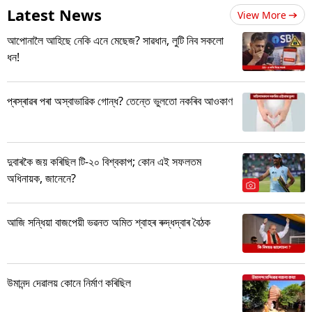
Latest News
View More
আপোনালৈ আহিছে নেকি এনে মেছেজ? সাৱধান, লুটি নিব সকলো
ধন!
প্ৰস্ৰাৱৰ পৰা অস্বাভাৱিক গোন্ধ? তেন্তে ভুলতো নকৰিব আওকাণ
দুবাৰকৈ জয় কৰিছিল টি-২০ বিশ্বকাপ; কোন এই সফলতম
অধিনায়ক, জানেনে?
আজি সন্ধিয়া বাজপেয়ী ভৱনত অমিত শ্বাহৰ ৰুদ্ধদ্বাৰ বৈঠক
উমানন্দ দেৱালয় কোনে নিৰ্মাণ কৰিছিল