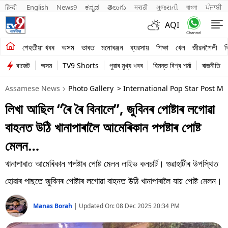
हिन्दी 
English
News9
ಕನ್ನಡ
తెలుగు
मराठी
ગુજરાતી
বাংলা
ਪੰਜਾਬੀ
AQI
শেহতীয়া খবৰ
শেহতীয়া খবৰ
অসম
ভাৰত
মনোৰঞ্জন
ব্যৱসায়
শিক্ষা
খেল
জীৱনশৈলী
ব
বাজেট
অসম
TV9 Shorts
পুৱাৰ মুখ্য খবৰ
হিমন্ত বিশ্ব শৰ্মা
ৰাজনীতি
অসম
Assamese News
Photo Gallery
> International Pop Star Post M
ভাৰত
লিখা আছিল “ৰৈ ৰৈ বিনালে”, জুবিনৰ পোষ্টাৰ লগোৱা
মনোৰঞ্জন
বাহনত উঠি খানাপাৰালৈ আমেৰিকান পপষ্টাৰ পোষ্ট
ব্যৱসায়
মেলন…
শিক্ষা
খানাপাৰাত আমেৰিকান পপষ্টাৰ পোষ্ট মেলন লাইভ কনচাৰ্ট। গুৱাহাটীৰ উপস্থিত
হোৱাৰ পাছতে জুবিনৰ পোষ্টাৰ লগোৱা বাহনত উঠি খানাপাৰালৈ যায় পোষ্ট মেলন।
খেল
Manas Borah
|
Updated On:
08 Dec 2025 20:34 PM
জীৱনশৈলী