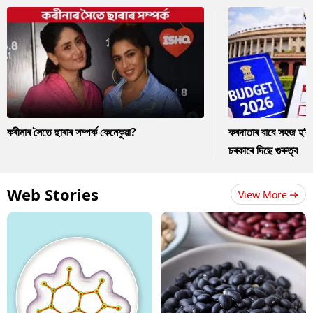
কৰীনাৰ সৈতে ছাৰাৰ সম্পৰ্ক কেনেকুৱা?
কৰদাতাৰ বাবে সহজ হ’ব
চৰকাৰে দিছে গুৰুত্ব
Web Stories
View More