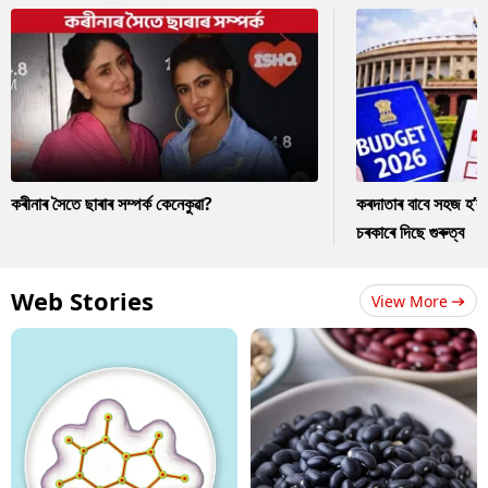
কৰীনাৰ সৈতে ছাৰাৰ সম্পৰ্ক কেনেকুৱা?
কৰদাতাৰ বাবে সহজ হ’ব
চৰকাৰে দিছে গুৰুত্ব
Web Stories
View More