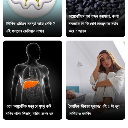
ডায়েবেটিছৰ পৰা ওজন হ্ৰাসলৈ, ক’লা
ইউৰিক এচিডৰ সমস্যা আছে নেকি ?
ৰাজমাহে কি কি ৰোগ নিয়ন্ত্ৰণত সহায়
এই ফলবোৰ কেতিয়াও নাখাব
কৰে ? জানক
এনে ‘আয়ুৰ্বেদিক মন্ত্ৰ’ৰে সুস্থ কৰি
বৈবাহিক জীৱনত দূৰত্ব? এই ৫ টা ভুল
ৰাখিব পাৰিব লিভাৰ, বাচিব জেপৰ ধন
কেতিয়াও নকৰিব