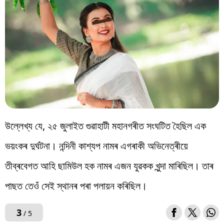
উল্লেখ্য যে, ২৫ জুলাইত গুৱাহাটী মহানগৰীত সংঘটিত হৈছিল এক
ভয়ংকৰ দুৰ্ঘটনা। নন্দিনী কাশ্যপ নামৰ এগৰাকী অভিনেত্ৰীয়ে
তীব্ৰবেগত আহি ছামিউল হক নামৰ এজন যুৱকক খুন্দা মাৰিছিল। তাৰ
পাছত তেওঁ সেই স্থানৰ পৰা পলায়ন কৰিছিল।
3
/ 5