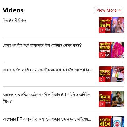
Videos
View More
দিনটোৰ শীৰ্ষ খবৰ
কেৱল গুলপীয়া ৰঙৰ কাগজেৰে কিয় মেৰিয়াই সোণৰ গহনা?
আধাৰ কাৰ্ডত স্বামীৰ নাম কেনেকৈ সংযোগ কৰিব?জানক প্ৰক্ৰিয়া...
অৱসৰৰ পূৰ্বে ছবিত কণ্ঠদান কৰিলে কিমান টকা পাইছিল অৰিজিৎ
সিঙে?
আপোনাৰ PF একাউণ্টত জমা হ’ব হাজাৰ হাজাৰ টকা, সবিশেষ...