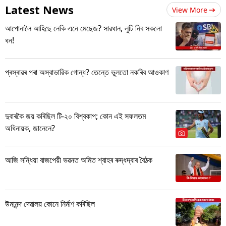
Latest News
View More
আপোনালৈ আহিছে নেকি এনে মেছেজ? সাৱধান, লুটি নিব সকলো
ধন!
প্ৰস্ৰাৱৰ পৰা অস্বাভাৱিক গোন্ধ? তেন্তে ভুলতো নকৰিব আওকাণ
দুবাৰকৈ জয় কৰিছিল টি-২০ বিশ্বকাপ; কোন এই সফলতম
অধিনায়ক, জানেনে?
আজি সন্ধিয়া বাজপেয়ী ভৱনত অমিত শ্বাহৰ ৰুদ্ধদ্বাৰ বৈঠক
উমানন্দ দেৱালয় কোনে নিৰ্মাণ কৰিছিল