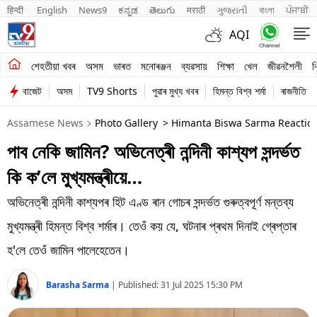
हिन्दी 
English
News9
ಕನ್ನಡ
తెలుగు
मराठी
ગુજરાતી
বাংলা
ਪੰਜਾਬੀ
AQI
শেহতীয়া খবৰ
শেহতীয়া খবৰ
অসম
ভাৰত
মনোৰঞ্জন
ব্যৱসায়
শিক্ষা
খেল
জীৱনশৈলী
ব
বাজেট
অসম
TV9 Shorts
পুৱাৰ মুখ্য খবৰ
হিমন্ত বিশ্ব শৰ্মা
ৰাজনীতি
অসম
Assamese News
Photo Gallery
> Himanta Biswa Sarma Reactio
ভাৰত
পাব নেকি জামিন? অভিনেত্ৰী নন্দিনী কাশ্যপ সন্দৰ্ভত
মনোৰঞ্জন
কি ক’লে মুখ্যমন্ত্ৰীয়ে…
ব্যৱসায়
অভিনেত্ৰী নন্দিনী কাশ্যপৰ হিট এণ্ড ৰান গোচৰ সন্দৰ্ভত গুৰুত্বপূৰ্ণ মন্তব্য
শিক্ষা
মুখ্যমন্ত্ৰী হিমন্ত বিশ্ব শৰ্মাৰ। তেওঁ কয় যে, ঘটনাৰ প্ৰথম দিনাই গ্ৰেপ্তাৰ
হ'লে তেওঁ জামিন পালেহেতেন।
খেল
Barasha Sarma
|
Published:
31 Jul 2025 15:30 PM
জীৱনশৈলী