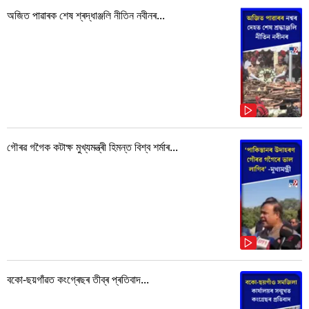
অজিত পাৱাৰক শেষ শ্ৰদ্ধাঞ্জলি নীতিন নবীনৰ...
গৌৰৱ গগৈক কটাক্ষ মুখ্যমন্ত্ৰী হিমন্ত বিশ্ব শৰ্মাৰ...
বকো-ছয়গাঁৱত কংগ্ৰেছৰ তীব্ৰ প্ৰতিবাদ...