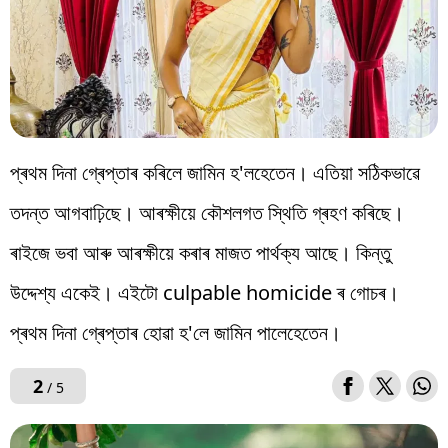
প্ৰথম দিনা গ্ৰেপ্তাৰ কৰিলে জামিন হ'লহেতেন। এতিয়া সঠিকভাৱে
তদন্ত আগবাঢ়িছে। আৰক্ষীয়ে কৌশলগত স্থিতি গ্ৰহণ কৰিছে।
ৰাইজে ভবা আৰু আৰক্ষীয়ে কৰাৰ মাজত পাৰ্থক্য আছে। কিন্তু
উদ্দেশ্য একেই। এইটো culpable homicide ৰ গোচৰ।
প্ৰথম দিনা গ্ৰেপ্তাৰ হোৱা হ'লে জামিন পালেহেতেন।
2
/ 5