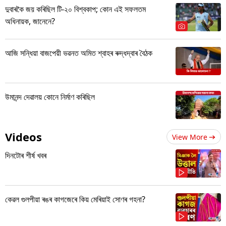
দুবাৰকৈ জয় কৰিছিল টি-২০ বিশ্বকাপ; কোন এই সফলতম
অধিনায়ক, জানেনে?
আজি সন্ধিয়া বাজপেয়ী ভৱনত অমিত শ্বাহৰ ৰুদ্ধদ্বাৰ বৈঠক
উমানন্দ দেৱালয় কোনে নিৰ্মাণ কৰিছিল
Videos
View More
দিনটোৰ শীৰ্ষ খবৰ
কেৱল গুলপীয়া ৰঙৰ কাগজেৰে কিয় মেৰিয়াই সোণৰ গহনা?