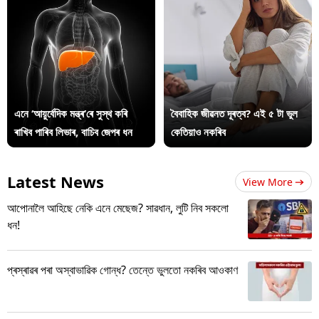
এনে ‘আয়ুৰ্বেদিক মন্ত্ৰ’ৰে সুস্থ কৰি
বৈবাহিক জীৱনত দূৰত্ব? এই ৫ টা ভুল
ৰাখিব পাৰিব লিভাৰ, বাচিব জেপৰ ধন
কেতিয়াও নকৰিব
Latest News
View More
আপোনালৈ আহিছে নেকি এনে মেছেজ? সাৱধান, লুটি নিব সকলো
ধন!
প্ৰস্ৰাৱৰ পৰা অস্বাভাৱিক গোন্ধ? তেন্তে ভুলতো নকৰিব আওকাণ