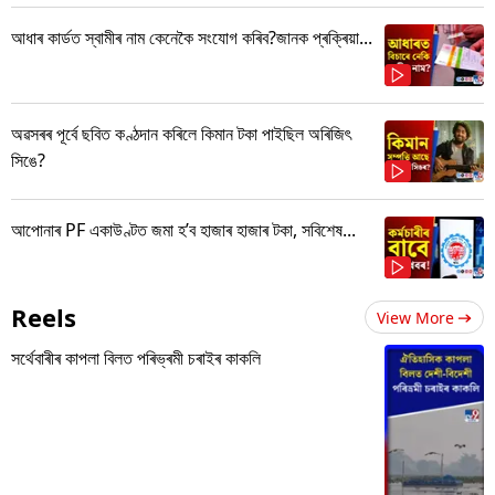
আধাৰ কাৰ্ডত স্বামীৰ নাম কেনেকৈ সংযোগ কৰিব?জানক প্ৰক্ৰিয়া...
অৱসৰৰ পূৰ্বে ছবিত কণ্ঠদান কৰিলে কিমান টকা পাইছিল অৰিজিৎ
সিঙে?
আপোনাৰ PF একাউণ্টত জমা হ’ব হাজাৰ হাজাৰ টকা, সবিশেষ...
Reels
View More
সৰ্থেবাৰীৰ কাপলা বিলত পৰিভ্ৰমী চৰাইৰ কাকলি