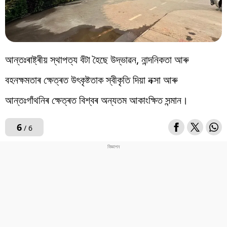
আন্তঃৰাষ্ট্ৰীয় স্থাপত্য বঁটা হৈছে উদ্ভাৱন, নান্দনিকতা আৰু
বহনক্ষমতাৰ ক্ষেত্ৰত উৎকৃষ্টতাক স্বীকৃতি দিয়া নক্সা আৰু
আন্তঃগাঁথনিৰ ক্ষেত্ৰত বিশ্বৰ অন্যতম আকাংক্ষিত সন্মান।
6
/ 6