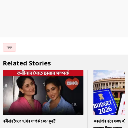
অসম
Related Stories
কৰীনাৰ সৈতে ছাৰাৰ সম্পৰ্ক কেনেকুৱা?
কৰদাতাৰ বাবে সহজ হ’ব