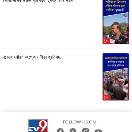
গৌৰৱ গগৈক কটাক্ষ মুখ্যমন্ত্ৰী হিমন্ত বিশ্ব শৰ্মাৰ...
বকো-ছয়গাঁৱত কংগ্ৰেছৰ তীব্ৰ প্ৰতিবাদ...
FOLLOW US ON