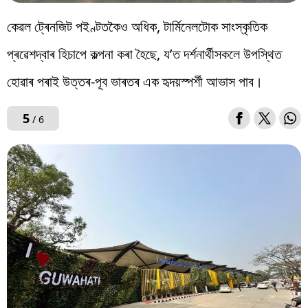
কেৱল ট্ৰেনজিট পইণ্টতকৈও অধিক, টাৰ্মিনেলটোক সাংস্কৃতিক
প্ৰৱেশদ্বাৰ হিচাপে কল্পনা কৰা হৈছে, য’ত দৰ্শনাৰ্থীসকলে উপস্থিত
হোৱাৰ পৰাই উত্তৰ-পূব ভাৰতৰ এক হৃদয়স্পৰ্শী আভাস পাব।
5
/ 6