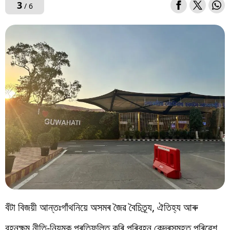
3
/ 6
বঁটা বিজয়ী আন্তঃগাঁথনিয়ে অসমৰ জৈৱ বৈচিত্ৰ্য, ঐতিহ্য আৰু
বহনক্ষম নীতি-নিয়মক প্ৰতিফলিত কৰি পৰিবহন কেন্দ্ৰসমূহত পৰিৱেশ