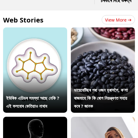
চৰকাৰে দিছে গুৰুত্ব
Web Stories
View More
ডায়েবেটিছৰ পৰা ওজন হ্ৰাসলৈ, ক’লা
ইউৰিক এচিডৰ সমস্যা আছে নেকি ?
ৰাজমাহে কি কি ৰোগ নিয়ন্ত্ৰণত সহায়
এই ফলবোৰ কেতিয়াও নাখাব
কৰে ? জানক