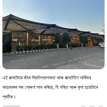
এই নক্সাটোৱে বাঁহৰ স্থিতিস্থাপকতা আৰু ফক্সটেইল অৰ্কিডৰ
আড়ম্বৰৰ পৰা প্ৰেৰণা লাভ কৰিছে, যি শক্তি আৰু কৃপা দুয়োটাৰে
প্ৰতীক।