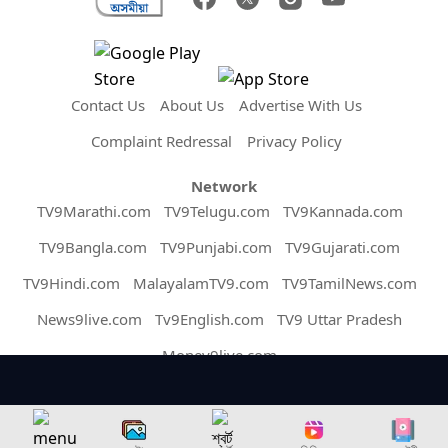
Contact Us
About Us
Advertise With Us
Complaint Redressal
Privacy Policy
Network
TV9Marathi.com
TV9Telugu.com
TV9Kannada.com
TV9Bangla.com
TV9Punjabi.com
TV9Gujarati.com
TV9Hindi.com
MalayalamTV9.com
TV9TamilNews.com
News9live.com
Tv9English.com
TV9 Uttar Pradesh
Money9live.com
Copyright © 2026 Assam TV9. All Rights Reserved.