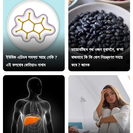
ডায়েবেটিছৰ পৰা ওজন হ্ৰাসলৈ, ক’লা
ইউৰিক এচিডৰ সমস্যা আছে নেকি ?
ৰাজমাহে কি কি ৰোগ নিয়ন্ত্ৰণত সহায়
এই ফলবোৰ কেতিয়াও নাখাব
কৰে ? জানক