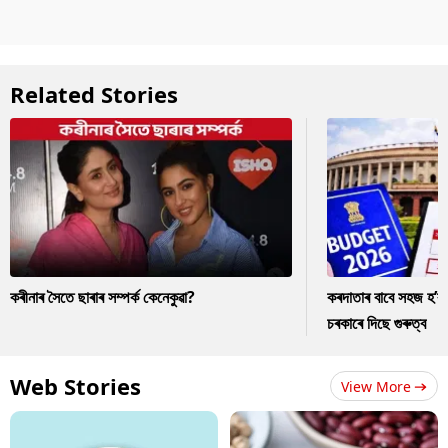
Related Stories
কৰীনাৰ সৈতে ছাৰাৰ সম্পৰ্ক কেনেকুৱা?
কৰদাতাৰ বাবে সহজ হ’ব
চৰকাৰে দিছে গুৰুত্ব
Web Stories
View More