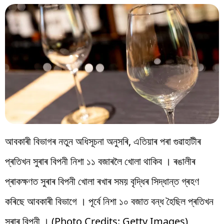
আবকাৰী বিভাগৰ নতুন অধিসূচনা অনুসৰি, এতিয়াৰ পৰা গুৱাহাটীৰ
প্ৰতিখন সুৰাৰ বিপনী নিশা ১১ বজাৰলৈ খোলা থাকিব । ৰঙালীৰ
প্ৰাকক্ষণত সুৰাৰ বিপনী খোলা ৰখাৰ সময় বৃদ্ধিৰ সিদ্ধান্ত গ্ৰহণ
কৰিছে আবকাৰী বিভাগে । পূৰ্বে নিশা ১০ বজাত বন্ধ হৈছিল প্ৰতিখন
সুৰাৰ বিপনী । (Photo Credits: Getty Images)