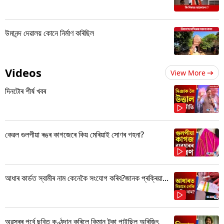
উমানন্দ দেৱালয় কোনে নিৰ্মাণ কৰিছিল
Videos
View More
দিনটোৰ শীৰ্ষ খবৰ
কেৱল গুলপীয়া ৰঙৰ কাগজেৰে কিয় মেৰিয়াই সোণৰ গহনা?
আধাৰ কাৰ্ডত স্বামীৰ নাম কেনেকৈ সংযোগ কৰিব?জানক প্ৰক্ৰিয়া...
অৱসৰৰ পূৰ্বে ছবিত কণ্ঠদান কৰিলে কিমান টকা পাইছিল অৰিজিৎ