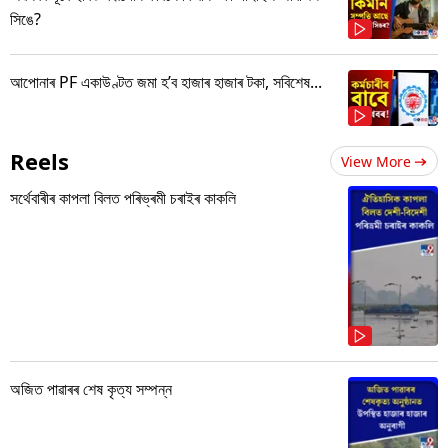
সিঙে?
আপোনাৰ PF একাউণ্টত জমা হ’ব হাজাৰ হাজাৰ টকা, সবিশেষ...
Reels
View More
সৰ্থেবাৰীৰ কাপলা বিলত পৰিভ্ৰমী চৰাইৰ কাকলি
অজিত পাৱাৰৰ শেষ কৃত্য সম্পন্ন