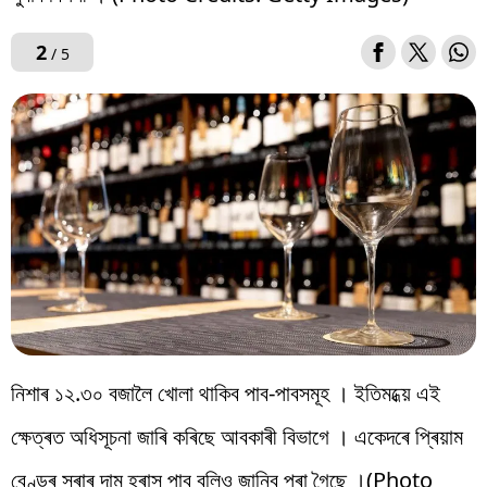
2
/ 5
নিশাৰ ১২.৩০ বজালৈ খোলা থাকিব পাব-পাবসমূহ । ইতিমধ্য়ে এই
ক্ষেত্ৰত অধিসূচনা জাৰি কৰিছে আবকাৰী বিভাগে । একেদৰে প্ৰিয়াম
বেণ্ডৰ সুৰাৰ দাম হ্ৰাস পাব বুলিও জানিব পৰা গৈছে ।(Photo