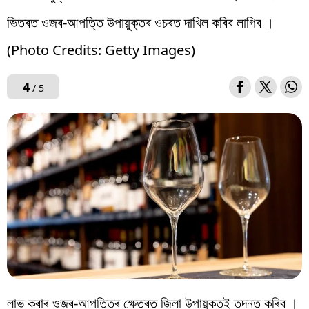
ভিতৰত ওজৰ-আপত্তি উপায়ুক্তৰ ওচৰত দাখিল কৰিব লাগিব ।
(Photo Credits: Getty Images)
4
/ 5
লাভ কৰাৰ ওজৰ-আপত্তিৰ ক্ষেত্ৰত জিলা উপায়ুক্তই তদন্ত কৰিব ।