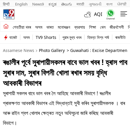
हिन्दी 
English
News9
ಕನ್ನಡ
తెలుగు
मराठी
ગુજરાતી
বাংলা
ਪੰਜਾਬੀ
AQI
শেহতীয়া খবৰ
শেহতীয়া খবৰ
অসম
ভাৰত
মনোৰঞ্জন
ব্যৱসায়
শিক্ষা
খেল
জীৱনশৈলী
ব
বাজেট
অসম
TV9 Shorts
পুৱাৰ মুখ্য খবৰ
হিমন্ত বিশ্ব শৰ্মা
ৰাজনীতি
অসম
Assamese News
Photo Gallery
> Guwahati : Excise Department 
ভাৰত
ৰঙালীৰ পূৰ্বে সুৰাপায়ীসকলৰ বাবে ভাল খবৰ ! হ্ৰাস পাব
মনোৰঞ্জন
সুৰাৰ দাম, সুৰাৰ বিপনী খোলা ৰখাৰ সময় বৃদ্ধি
ব্যৱসায়
আবকাৰী বিভাগৰ
শিক্ষা
সুৰাপায়ী সকলৰ বাবে ভাল খবৰ লৈ আহিছে আবকাৰী বিভাগে ! ৰঙালীৰ
প্ৰাকক্ষণত আবকাৰী বিভাগৰ এই সিদ্ধান্তই সুখী কৰিব সুৰাপায়ীসকলক । বাৰ
খেল
আৰু ৱাইন শ্বপ খোলাৰ ক্ষেত্ৰত নতুন অধিসূচনা জাৰি কৰিছে আবকাৰী
জীৱনশৈলী
বিভাগে।