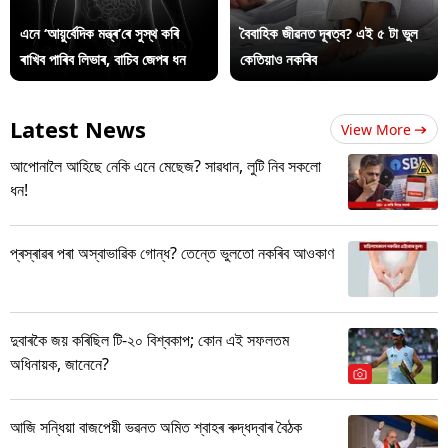
এনে ‘আয়ুৰ্বেদিক মন্ত্ৰ’ৰে সুস্থ কৰি
বৈবাহিক জীৱনত দূৰত্ব? এই ৫ টা ভুল
ৰাখিব পাৰিব লিভাৰ, বাচিব জেপৰ ধন
কেতিয়াও নকৰিব
Latest News
View More
আপোনালৈ আহিছে নেকি এনে মেছেজ? সাৱধান, লুটি নিব সকলো
ধন!
প্ৰস্ৰাৱৰ পৰা অস্বাভাৱিক গোন্ধ? তেন্তে ভুলতো নকৰিব আওকাণ
দুবাৰকৈ জয় কৰিছিল টি-২০ বিশ্বকাপ; কোন এই সফলতম
অধিনায়ক, জানেনে?
আজি সন্ধিয়া বাজপেয়ী ভৱনত অমিত শ্বাহৰ ৰুদ্ধদ্বাৰ বৈঠক