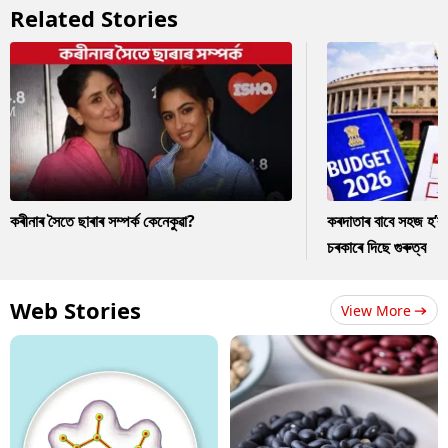
Related Stories
কৰীনাৰ সৈতে ছাৰাৰ সম্পৰ্ক কেনেকুৱা?
কৰদাতাৰ বাবে সহজ হ’ব
চৰকাৰে দিছে গুৰুত্ব
Web Stories
View More