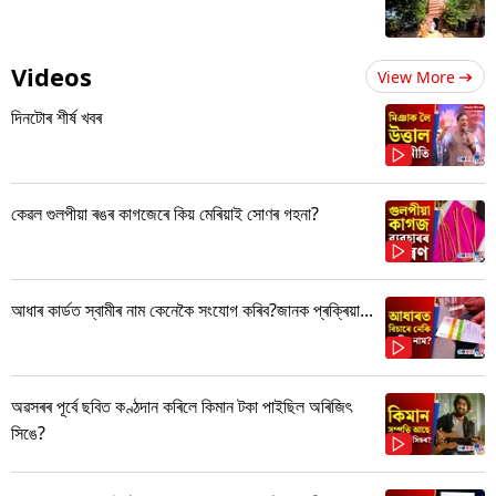
Videos
View More
দিনটোৰ শীৰ্ষ খবৰ
কেৱল গুলপীয়া ৰঙৰ কাগজেৰে কিয় মেৰিয়াই সোণৰ গহনা?
আধাৰ কাৰ্ডত স্বামীৰ নাম কেনেকৈ সংযোগ কৰিব?জানক প্ৰক্ৰিয়া...
অৱসৰৰ পূৰ্বে ছবিত কণ্ঠদান কৰিলে কিমান টকা পাইছিল অৰিজিৎ
সিঙে?