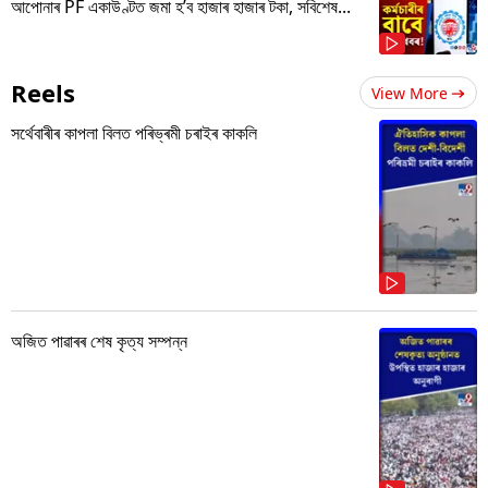
আপোনাৰ PF একাউণ্টত জমা হ’ব হাজাৰ হাজাৰ টকা, সবিশেষ...
Reels
View More
সৰ্থেবাৰীৰ কাপলা বিলত পৰিভ্ৰমী চৰাইৰ কাকলি
অজিত পাৱাৰৰ শেষ কৃত্য সম্পন্ন