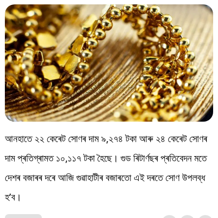
আনহাতে ২২ কেৰেট সোণৰ দাম ৯,২৭৪ টকা আৰু ২৪ কেৰেট সোণৰ
দাম প্ৰতিগ্ৰামত ১০,১১৭ টকা হৈছে। গুড ৰিটাৰ্ণছৰ প্ৰতিবেদন মতে
দেশৰ বজাৰৰ দৰে আজি গুৱাহাটীৰ বজাৰতো এই দৰতে সোণ উপলব্ধ
হ’ব।