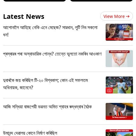
Latest News
View More
আপোনালৈ আহিছে নেকি এনে মেছেজ? সাৱধান, লুটি নিব সকলো
ধন!
প্ৰস্ৰাৱৰ পৰা অস্বাভাৱিক গোন্ধ? তেন্তে ভুলতো নকৰিব আওকাণ
দুবাৰকৈ জয় কৰিছিল টি-২০ বিশ্বকাপ; কোন এই সফলতম
অধিনায়ক, জানেনে?
আজি সন্ধিয়া বাজপেয়ী ভৱনত অমিত শ্বাহৰ ৰুদ্ধদ্বাৰ বৈঠক
উমানন্দ দেৱালয় কোনে নিৰ্মাণ কৰিছিল