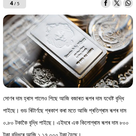
4
/ 5
সোণৰ দাম হ্ৰাস পালেও পিছে আজি বজাৰত ৰূপৰ দাম যথেষ্ট বৃদ্ধি
পাইছে। গুড ৰিটাৰ্ণছে প্ৰকাশ কৰা মতে আজি প্ৰতিগ্ৰাম ৰূপৰ দাম
০.৮০ টকাকৈ বৃদ্ধি পাইছে। এইদৰে এক কিলোগ্ৰাম ৰূপৰ দাম ৮০০
টকা বৃদ্ধিৰে আজি ১,১৭,০০০ টকা হৈছে।