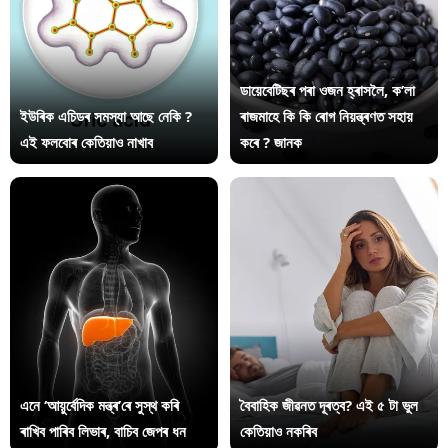
ডায়েবেটিছৰ পৰা ওজন হ্ৰাসলৈ, ক’লা
ইউৰিক এচিডৰ সমস্যা আছে নেকি ?
ৰাজমাহে কি কি ৰোগ নিয়ন্ত্ৰণত সহায়
এই ফলবোৰ কেতিয়াও নাখাব
কৰে ? জানক
এনে ‘আয়ুৰ্বেদিক মন্ত্ৰ’ৰে সুস্থ কৰি
বৈবাহিক জীৱনত দূৰত্ব? এই ৫ টা ভুল
ৰাখিব পাৰিব লিভাৰ, বাচিব জেপৰ ধন
কেতিয়াও নকৰিব