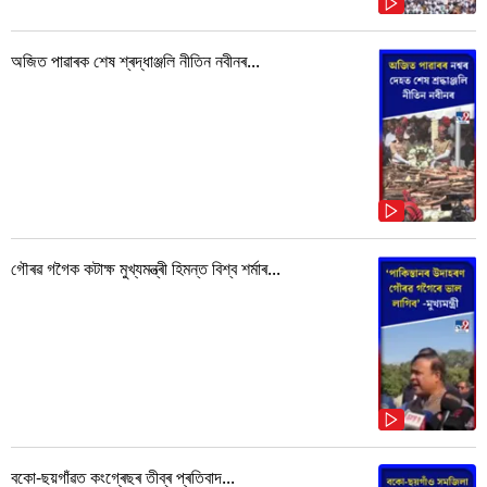
অজিত পাৱাৰক শেষ শ্ৰদ্ধাঞ্জলি নীতিন নবীনৰ...
গৌৰৱ গগৈক কটাক্ষ মুখ্যমন্ত্ৰী হিমন্ত বিশ্ব শৰ্মাৰ...
বকো-ছয়গাঁৱত কংগ্ৰেছৰ তীব্ৰ প্ৰতিবাদ...