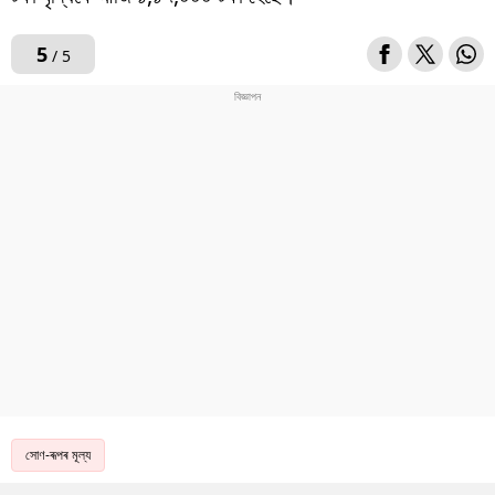
5
/ 5
সোণ-ৰূপৰ মূল্য