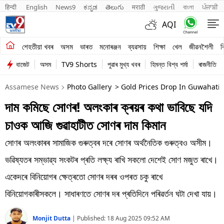
हिन्दी 
English
News9
ಕನ್ನಡ
తెలుగు
मराठी
ગુજરાતી
বাংলা
ਪੰਜਾਬੀ
AQI
শেহতীয়া খবৰ
শেহতীয়া খবৰ
অসম
ভাৰত
মনোৰঞ্জন
ব্যৱসায়
শিক্ষা
খেল
জীৱনশৈলী
ব
বাজেট
অসম
TV9 Shorts
পুৱাৰ মুখ্য খবৰ
হিমন্ত বিশ্ব শৰ্মা
ৰাজনীতি
অসম
Assamese News
Photo Gallery
> Gold Prices Drop In Guwahati 
ভাৰত
দাম কমিছে সোণৰ! অলংকাৰ ক্ৰয়ৰ কথা ভাবিছে যদি
মনোৰঞ্জন
চাওক আজি গুৱাহাটীত সোণৰ দাম কিমান
ব্যৱসায়
সোণৰ অলংকাৰৰ সামাজিক গুৰুত্বৰ দৰে সোণৰ অৰ্থনৈতিক গুৰুত্বও অসীম।
শিক্ষা
ভৱিষ্যতৰ সম্ভাৱ্য সংকটৰ প্ৰতি লক্ষ্য ৰাখি সকলো দেশেই সোণ মজুত ৰাখে।
একেদৰে বিনিয়োগৰ ক্ষেত্ৰতো সোণৰ দৰৰ ওপৰত চকু ৰাখে
খেল
বিনিয়োগকাৰীসকলে। সাধাৰণতে সোণৰ দৰ প্ৰতিদিনে পৰিৱৰ্তন ঘটা দেখা যায়।
জীৱনশৈলী
Monjit Dutta
|
Published:
18 Aug 2025 09:52 AM