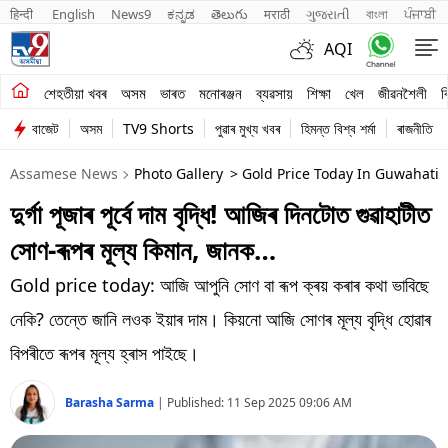
हिन्दी 
English
News9
ಕನ್ನಡ
తెలుగు
मराठी
ગુજરાતી
বাংলা
ਪੰਜਾਬੀ
AQI
শেহতীয়া খবৰ
শেহতীয়া খবৰ
অসম
ভাৰত
মনোৰঞ্জন
ব্যৱসায়
শিক্ষা
খেল
জীৱনশৈলী
ব
বাজেট
অসম
TV9 Shorts
পুৱাৰ মুখ্য খবৰ
হিমন্ত বিশ্ব শৰ্মা
ৰাজনীতি
অসম
Assamese News
Photo Gallery
> Gold Price Today In Guwahati 1
ভাৰত
দুৰ্গা পূজাৰ পূৰ্বে দাম বৃদ্ধি! আজিৰ দিনটোত গুৱাহাটীত
মনোৰঞ্জন
সোণ-ৰূপৰ মূল্য কিমান, জানক…
ব্যৱসায়
Gold price today: আজি আপুনি সোণ বা ৰূপ ক্ৰয় কৰাৰ কথা ভাবিছে
শিক্ষা
নেকি? তেন্তে জানি লওক ইয়াৰ দাম। কিয়নো আজি সোণৰ মূল্য বৃদ্ধি হোৱাৰ
বিপৰীতে ৰূপৰ মূল্য হ্ৰাস পাইছে।
খেল
Barasha Sarma
|
Published:
11 Sep 2025 09:06 AM
জীৱনশৈলী