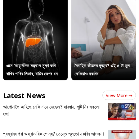
এনে ‘আয়ুৰ্বেদিক মন্ত্ৰ’ৰে সুস্থ কৰি
বৈবাহিক জীৱনত দূৰত্ব? এই ৫ টা ভুল
ৰাখিব পাৰিব লিভাৰ, বাচিব জেপৰ ধন
কেতিয়াও নকৰিব
Latest News
View More
আপোনালৈ আহিছে নেকি এনে মেছেজ? সাৱধান, লুটি নিব সকলো
ধন!
প্ৰস্ৰাৱৰ পৰা অস্বাভাৱিক গোন্ধ? তেন্তে ভুলতো নকৰিব আওকাণ