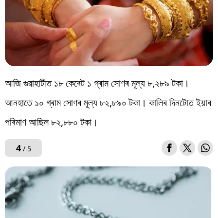
আজি গুৱাহাটীত ১৮ কেৰেট ১ গ্ৰাম সোণৰ মূল্য ৮,২৮৯ টকা।
আনহাতে ১০ গ্ৰাম সোণৰ মূল্য ৮২,৮৯০ টকা। কালিৰ দিনটোত ইয়াৰ
পৰিমাণ আছিল ৮২,৮৮০ টকা।
4
/ 5