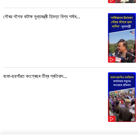
গৌৰৱ গগৈক কটাক্ষ মুখ্যমন্ত্ৰী হিমন্ত বিশ্ব শৰ্মাৰ...
বকো-ছয়গাঁৱত কংগ্ৰেছৰ তীব্ৰ প্ৰতিবাদ...