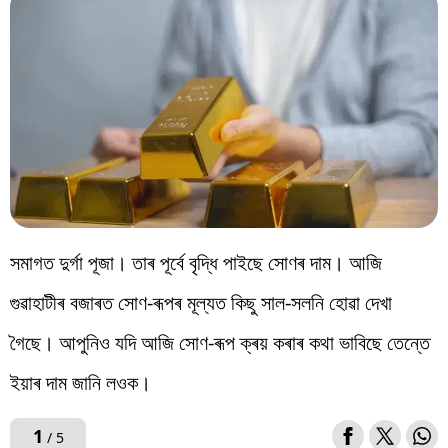
বিশ্ব
প্ৰযুক্তি
Videos
সমাগত দুৰ্গা পূজা। তাৰ পূৰ্বে বৃদ্ধি পাইছে সোণৰ দাম। আজি
গুৱাহাটীৰ বজাৰত সোণ-ৰূপৰ মূল্যত কিছু সাল-সলনি হোৱা দেখা
গৈছে। আপুনিও যদি আজি সোণ-ৰূপ ক্ৰয় কৰাৰ কথা ভাবিছে তেন্তে
ইয়াৰ দাম জানি লওক।
1
/ 5