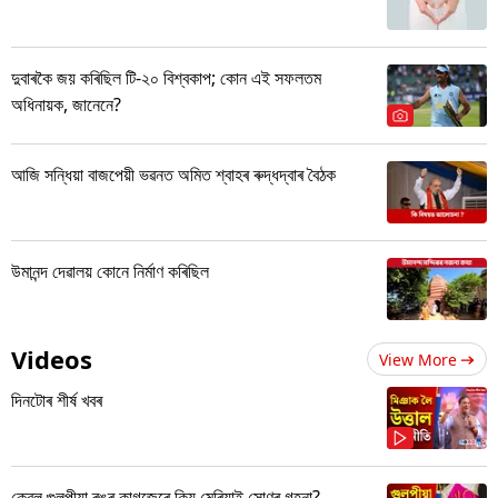
দুবাৰকৈ জয় কৰিছিল টি-২০ বিশ্বকাপ; কোন এই সফলতম
অধিনায়ক, জানেনে?
আজি সন্ধিয়া বাজপেয়ী ভৱনত অমিত শ্বাহৰ ৰুদ্ধদ্বাৰ বৈঠক
উমানন্দ দেৱালয় কোনে নিৰ্মাণ কৰিছিল
Videos
View More
দিনটোৰ শীৰ্ষ খবৰ
কেৱল গুলপীয়া ৰঙৰ কাগজেৰে কিয় মেৰিয়াই সোণৰ গহনা?