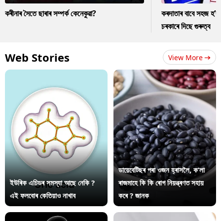
কৰীনাৰ সৈতে ছাৰাৰ সম্পৰ্ক কেনেকুৱা?
কৰদাতাৰ বাবে সহজ হ’ব
চৰকাৰে দিছে গুৰুত্ব
Web Stories
View More
ডায়েবেটিছৰ পৰা ওজন হ্ৰাসলৈ, ক’লা
ইউৰিক এচিডৰ সমস্যা আছে নেকি ?
ৰাজমাহে কি কি ৰোগ নিয়ন্ত্ৰণত সহায়
এই ফলবোৰ কেতিয়াও নাখাব
কৰে ? জানক