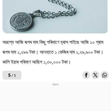
অৱশ্যে আজি ৰূপৰ দাম কিছু পৰিমাণে হ্ৰাস পাইছে আজি ১০ গ্ৰাম
ৰূপৰ দাম ১,২৯৯ টকা। আনহাতে ১ কেজিৰ দাম ১,২৯,৯০০ টকা।
কালি ইয়াৰ পৰিমাণ আছিল ১,৩০,০০০ টকা।
5
/ 5