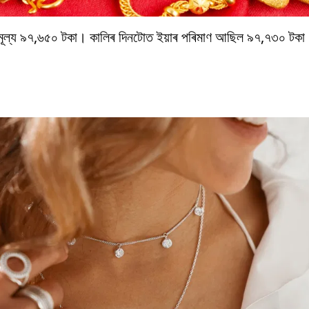
ৰ মূল্য ৯৭,৬৫০ টকা। কালিৰ দিনটোত ইয়াৰ পৰিমাণ আছিল ৯৭,৭৩০ ট