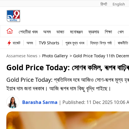
हिन्दी 
English
শেহতীয়া খবৰ
মনোৰঞ্জন
শেহতীয়া খবৰ
অসম
ভাৰত
মনোৰঞ্জন
ব্যৱসায়
শিক্ষা
খেল
অসম
ব্যৱসায়
বাজেট
অসম
TV9 Shorts
পুৱাৰ মুখ্য খবৰ
হিমন্ত বিশ্ব শৰ্মা
ৰাজনীতি
ভাৰত
Assamese News
Photo Gallery
> Gold Price Today 11th Decem
Gold Price Today: সোণৰ কমিল, ৰূপৰ বাঢ়িৰ!
Gold Price Today: প্ৰতিদিনৰ দৰে আজিও সোণ-ৰূপৰ মূল্য হ্ৰাস
ইয়াৰ দাম জনা দৰকাৰ। আজি ৰূপৰ দাম কিছু বৃদ্ধি পাইছে।
Barasha Sarma
|
Published:
11 Dec 2025 10:06 