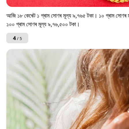
আজি ১৮ কেৰেট ১ গ্ৰাম সোণৰ মূল্য ৯,৭৬৫ টকা। ১০ গ্ৰাম সোণ
১০০ গ্ৰাম সোণৰ মূল্য ৯,৭৬,৫০০ টকা।
4
/ 5