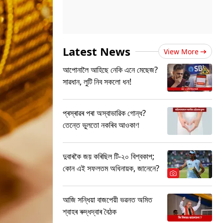
Latest News
View More
আপোনালৈ আহিছে নেকি এনে মেছেজ?
সাৱধান, লুটি নিব সকলো ধন!
প্ৰস্ৰাৱৰ পৰা অস্বাভাৱিক গোন্ধ?
তেন্তে ভুলতো নকৰিব আওকাণ
দুবাৰকৈ জয় কৰিছিল টি-২০ বিশ্বকাপ;
কোন এই সফলতম অধিনায়ক, জানেনে?
আজি সন্ধিয়া বাজপেয়ী ভৱনত অমিত
শ্বাহৰ ৰুদ্ধদ্বাৰ বৈঠক