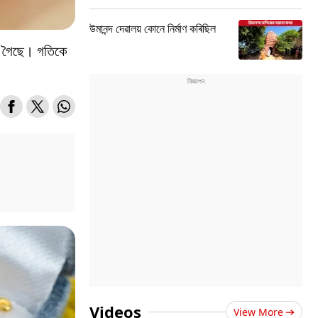
উমানন্দ দেৱালয় কোনে নিৰ্মাণ কৰিছিল
খা গৈছে। গতিকে
Videos
View More