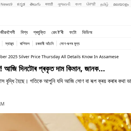
News9
ಕನ್ನಡ
తెలుగు
मराठी
ગુજરાતી
বাংলা
ਪੰਜਾਬੀ
தமிழ்
മലയാളം
শিক্ষা
বিশ্ব
জীৱনশৈলী
বিশ্ব
প্ৰযুক্তি
ৱেব ষ্ট'ৰী
ফটো
ভিডিঅ
খেল
প্ৰযুক্তি
স্বাস্থ্য
ৰাশিফল
চৰকাৰী আঁচনি
সোণ-ৰূপৰ মূল্য
জীৱনশৈলী
ber 2025 Silver Price Thursday All Details Know In Assamese
 আজি দিনটোৰ প্ৰকৃত দাম কিমান, জানক…
 বৃদ্ধি হৈছে। গতিকে আপুনি যদি আজি সোণ বা ৰূপ ক্ৰয় কৰাৰ কথা ভা
AM