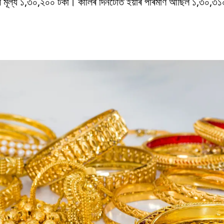
ণৰ মূল্য ১,৩০,২০০ টকা। কালিৰ দিনটোত ইয়াৰ পৰিমাণ আছিল ১,৩০,৩