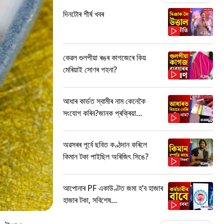
দিনটোৰ শীৰ্ষ খবৰ
কেৱল গুলপীয়া ৰঙৰ কাগজেৰে কিয়
মেৰিয়াই সোণৰ গহনা?
আধাৰ কাৰ্ডত স্বামীৰ নাম কেনেকৈ
সংযোগ কৰিব?জানক প্ৰক্ৰিয়া...
অৱসৰৰ পূৰ্বে ছবিত কণ্ঠদান কৰিলে
কিমান টকা পাইছিল অৰিজিৎ সিঙে?
আপোনাৰ PF একাউণ্টত জমা হ’ব হাজাৰ
হাজাৰ টকা, সবিশেষ...