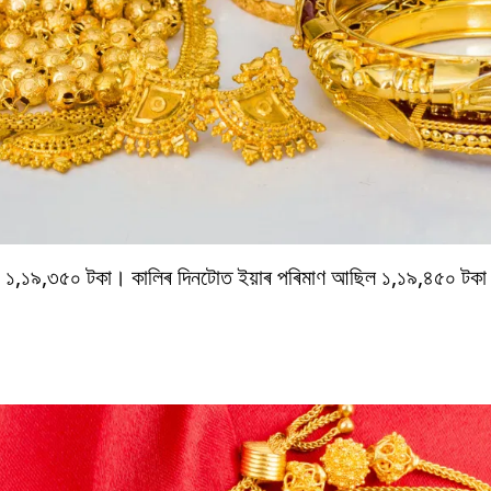
ূল্য ১,১৯,৩৫০ টকা। কালিৰ দিনটোত ইয়াৰ পৰিমাণ আছিল ১,১৯,৪৫০ ট