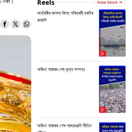
১০ টকা।
Reels
View More
সৰ্থেবাৰীৰ কাপলা বিলত পৰিভ্ৰমী চৰাইৰ
কাকলি
অজিত পাৱাৰৰ শেষ কৃত্য সম্পন্ন
অজিত পাৱাৰক শেষ শ্ৰদ্ধাঞ্জলি নীতিন