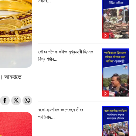
নবীনৰ...
গৌৰৱ গগৈক কটাক্ষ মুখ্যমন্ত্ৰী হিমন্ত
বিশ্ব শৰ্মাৰ...
কা। আনহাতে
বকো-ছয়গাঁৱত কংগ্ৰেছৰ তীব্ৰ
প্ৰতিবাদ...