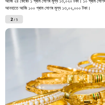
আজি ২৪ কেৰেট ১ গ্ৰাম সোণৰ মূল্য ১৩,০২০ টকা। ১০ গ্ৰাম সো
আনহাতে আজি ১০০ গ্ৰাম সোণৰ মূল্য ১৩,০২,০০০ টকা।
2
/ 5