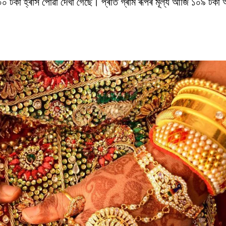
০ টকা হ্ৰাস পোৱা দেখা গৈছে। প্ৰতি গ্ৰাম ৰূপৰ মূল্য আজি ১০৯ টকা 