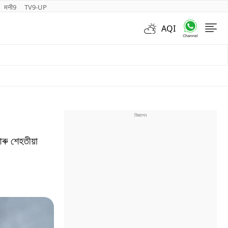
मनी9
TV9-UP
AQI
Videos
ৰু শেহতীয়া