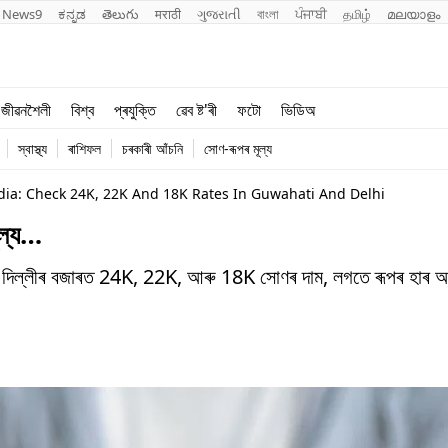
News9
ಕನ್ನಡ
తెలుగు
मराठी
ગુજરાતી
বাংলা
ਪੰਜਾਬੀ
தமிழ்
മലയാളം
শিক্ষা
বিশ্ব
জীৱনশৈলী
বিশ্ব
প্ৰযুক্তি
ৱেব ষ্ট'ৰী
ফটো
ভিডিঅ
খেল
প্ৰযুক্তি
স্বাস্থ্য
ৰাশিফল
চৰকাৰী আঁচনি
সোণ-ৰূপৰ মূল্য
জীৱনশৈলী
dia: Check 24K, 22K And 18K Rates In Guwahati And Delhi
ূল্য…
আৰু দিল্লীৰ বজাৰত 24K, 22K, আৰু 18K সোণৰ দাম, লগতে ৰূপৰ হাৰ আ