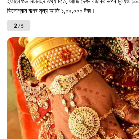
ইফালে গুড ৰিটাৰ্নছৰ তথ্য মতে, আজি দেশৰ বজাৰত ৰূপৰ মূল্যও ১০০
কিলোগ্ৰাম ৰূপৰ মূল্য আজি ১,০৯,০০০ টকা।
2
/ 5