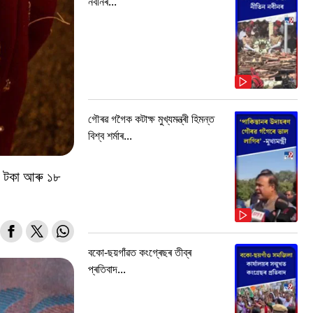
নবীনৰ...
গৌৰৱ গগৈক কটাক্ষ মুখ্যমন্ত্ৰী হিমন্ত
বিশ্ব শৰ্মাৰ...
০ টকা আৰু ১৮
বকো-ছয়গাঁৱত কংগ্ৰেছৰ তীব্ৰ
প্ৰতিবাদ...