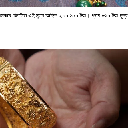
মবাৰে দিনটোত এই মূল্য আছিল ১,০০,৬৯০ টকা। প্ৰায় ৮২০ টকা মূল্য 