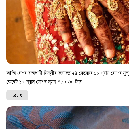
আজি দেশৰ ৰাজধানী দিল্লীৰ বজাৰত ২৪ কেৰেটৰ ১০ গ্ৰাম সোণৰ মূ
কেৰেট ১০ গ্ৰাম সোণৰ মূল্য ৭৫,০৩০ টকা।
3
/ 5