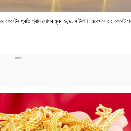
৪ কেৰেটৰ প্ৰতি গ্ৰাম সোণৰ মূল্য ৯,৯৮৭ টকা। একেদৰে ২২ কেৰেট প্