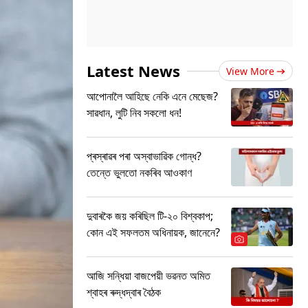
Latest News
View More
আপোনালৈ আহিছে নেকি এনে মেছেজ?
সাৱধান, লুটি নিব সকলো ধন!
প্ৰস্ৰাৱৰ পৰা অস্বাভাৱিক গোন্ধ?
তেন্তে ভুলতো নকৰিব আওকাণ
দুবাৰকৈ জয় কৰিছিল টি-২০ বিশ্বকাপ;
কোন এই সফলতম অধিনায়ক, জানেনে?
আজি সন্ধিয়া বাজপেয়ী ভৱনত অমিত
শ্বাহৰ ৰুদ্ধদ্বাৰ বৈঠক