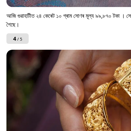
আজি গুৱাহাটীত ২৪ কেৰেট ১০ গ্ৰাম সোণৰ মূল্য ৯৯,৮৭০ টকা । সো
গৈছে।
4
/ 5