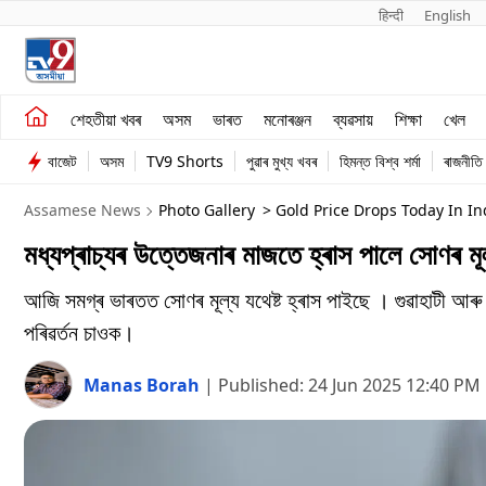
हिन्दी 
English
শেহতীয়া খবৰ
মনোৰঞ্জন
শেহতীয়া খবৰ
অসম
ভাৰত
মনোৰঞ্জন
ব্যৱসায়
শিক্ষা
খেল
অসম
ব্যৱসায়
বাজেট
অসম
TV9 Shorts
পুৱাৰ মুখ্য খবৰ
হিমন্ত বিশ্ব শৰ্মা
ৰাজনীতি
ভাৰত
Assamese News
Photo Gallery
> Gold Price Drops Today In In
মধ্যপ্ৰাচ্যৰ উত্তেজনাৰ মাজতে হ্ৰাস পালে সোণৰ ম
আজি সমগ্ৰ ভাৰতত সোণৰ মূল্য যথেষ্ট হ্ৰাস পাইছে । গুৱাহাটী 
পৰিৱৰ্তন চাওক।
Manas Borah
|
Published:
24 Jun 2025 12:40 PM