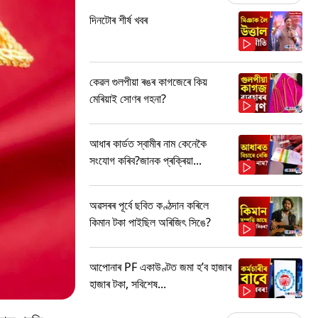
দিনটোৰ শীৰ্ষ খবৰ
কেৱল গুলপীয়া ৰঙৰ কাগজেৰে কিয়
মেৰিয়াই সোণৰ গহনা?
আধাৰ কাৰ্ডত স্বামীৰ নাম কেনেকৈ
সংযোগ কৰিব?জানক প্ৰক্ৰিয়া...
অৱসৰৰ পূৰ্বে ছবিত কণ্ঠদান কৰিলে
কিমান টকা পাইছিল অৰিজিৎ সিঙে?
আপোনাৰ PF একাউণ্টত জমা হ’ব হাজাৰ
হাজাৰ টকা, সবিশেষ...