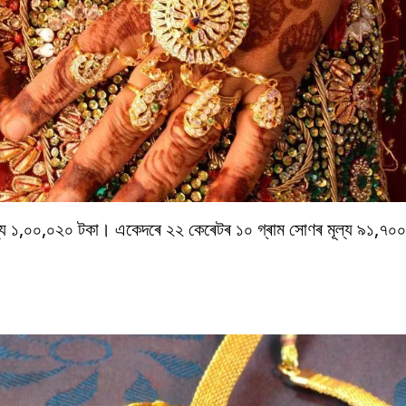
ল্য ১,০০,০২০ টকা। একেদৰে ২২ কেৰেটৰ ১০ গ্ৰাম সোণৰ মূল্য ৯১,৭০