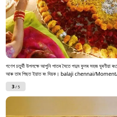
গণেশ চতুৰ্থী উপলক্ষে আপুনি পাতৰ সৈতে পদুম ফুলৰ সহজ ঘূৰণীয়া
আৰু তাৰ পিছত ইয়াত ৰং দিয়ক। balaji chennai/Mome
3
/ 5