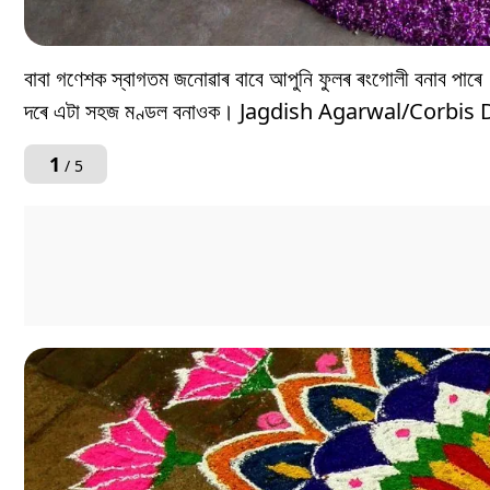
বাবা গণেশক স্বাগতম জনোৱাৰ বাবে আপুনি ফুলৰ ৰংগোলী বনাব পাৰে 
দৰে এটা সহজ মণ্ডল বনাওক। Jagdish Agarwal/Corb
1
/ 5