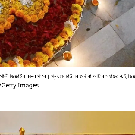
 ৰংগোলী ডিজাইন কৰিব পাৰে। প্ৰথমে চাউলৰ গুৰি বা আটাৰ সহায়ত এই ড
nt/Getty Images