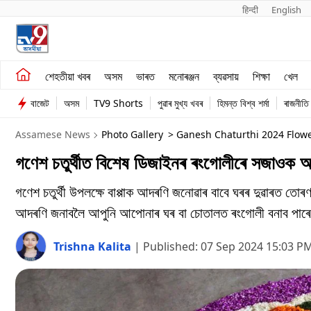
हिन्दी 
English
শেহতীয়া খবৰ
মনোৰঞ্জন
শেহতীয়া খবৰ
অসম
ভাৰত
মনোৰঞ্জন
ব্যৱসায়
শিক্ষা
খেল
অসম
ব্যৱসায়
বাজেট
অসম
TV9 Shorts
পুৱাৰ মুখ্য খবৰ
হিমন্ত বিশ্ব শৰ্মা
ৰাজনীতি
ভাৰত
Assamese News
Photo Gallery
> Ganesh Chaturthi 2024 Flow
গণেশ চতুৰ্থীত বিশেষ ডিজাইনৰ ৰংগোলীৰে সজাওক 
গণেশ চতুৰ্থী উপলক্ষে বাপ্পাক আদৰণি জনোৱাৰ বাবে ঘৰৰ দুৱাৰত তোৰ
আদৰণি জনাবলৈ আপুনি আপোনাৰ ঘৰ বা চোতালত ৰংগোলী বনাব পাৰে। 
Trishna Kalita
|
Published:
07 Sep 2024 15:03 P