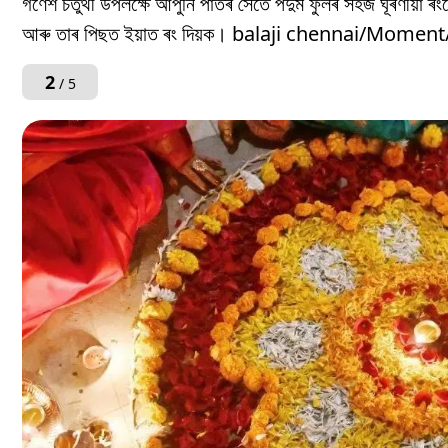
গণেশ চতুৰ্থী উপলক্ষে আপুনি পাতৰ সৈতে পদুম ফুলৰ সহজ ঘূৰণীয়া
আৰু তাৰ পিছত ইয়াত ৰং দিয়ক। balaji chennai/Mome
2
/ 5