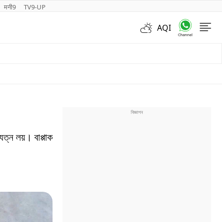
मनी9
TV9-UP
AQI
Videos
ত্ন লয়। বাপ্পাক