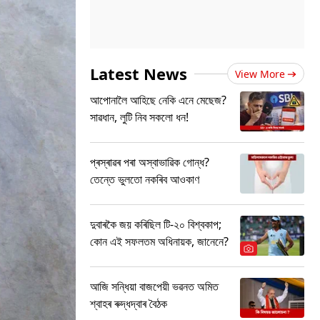
Latest News
View More
আপোনালৈ আহিছে নেকি এনে মেছেজ?
সাৱধান, লুটি নিব সকলো ধন!
প্ৰস্ৰাৱৰ পৰা অস্বাভাৱিক গোন্ধ?
তেন্তে ভুলতো নকৰিব আওকাণ
দুবাৰকৈ জয় কৰিছিল টি-২০ বিশ্বকাপ;
কোন এই সফলতম অধিনায়ক, জানেনে?
আজি সন্ধিয়া বাজপেয়ী ভৱনত অমিত
শ্বাহৰ ৰুদ্ধদ্বাৰ বৈঠক