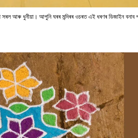
টো সৰল আৰু ধুনীয়া। আপুনি ঘৰৰ মন্দিৰৰ ওচৰত এই ধৰণৰ ডিজাইন বনাব প