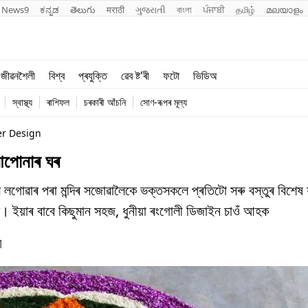
News9
ಕನ್ನಡ
తెలుగు
मराठी
ગુજરાતી
বাংলা
ਪੰਜਾਬੀ
தமிழ்
മലയാളം
শিক্ষা
বিশ্ব
জীৱনশৈলী
বিশ্ব
প্ৰযুক্তি
ৱেব ষ্ট'ৰী
ফটো
ভিডিঅ
খেল
প্ৰযুক্তি
স্বাস্থ্য
ৰাশিফল
চৰকাৰী আঁচনি
সোণ-ৰূপৰ মূল্য
জীৱনশৈলী
er Design
আপোনাৰ ঘৰ
ণ লগোৱাৰ পৰা মন্দিৰ সজোৱালৈকে ভক্তসকলে প্ৰতিটো সৰু বস্তুৰ বিশেষ য
ইয়াৰ বাবে কিছুমান সহজ, ধুনীয়া ৰংগোলী ডিজাইন চাওঁ আহক
M