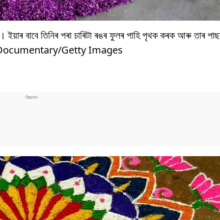
। ইয়াৰ বাবে তিনিৰ পৰা চাৰিটা ৰঙৰ ফুলৰ পাহি পৃথক কৰক আৰু তাৰ প
is Documentary/Getty Images