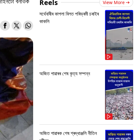
িজাইনটো বনাওক
Reels
View More
সৰ্থেবাৰীৰ কাপলা বিলত পৰিভ্ৰমী চৰাইৰ
কাকলি
অজিত পাৱাৰৰ শেষ কৃত্য সম্পন্ন
অজিত পাৱাৰক শেষ শ্ৰদ্ধাঞ্জলি নীতিন