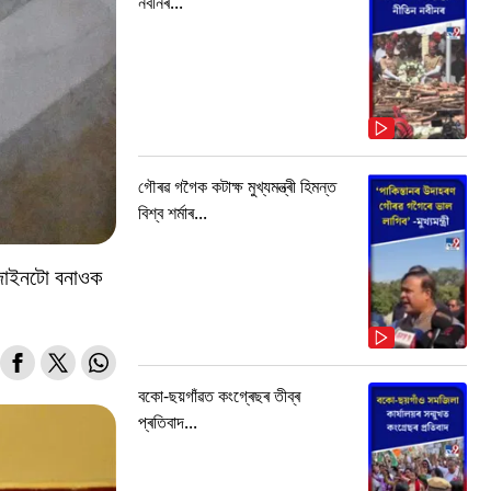
নবীনৰ...
গৌৰৱ গগৈক কটাক্ষ মুখ্যমন্ত্ৰী হিমন্ত
বিশ্ব শৰ্মাৰ...
িজাইনটো বনাওক
বকো-ছয়গাঁৱত কংগ্ৰেছৰ তীব্ৰ
প্ৰতিবাদ...