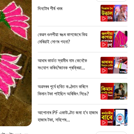
দিনটোৰ শীৰ্ষ খবৰ
কেৱল গুলপীয়া ৰঙৰ কাগজেৰে কিয়
মেৰিয়াই সোণৰ গহনা?
আধাৰ কাৰ্ডত স্বামীৰ নাম কেনেকৈ
সংযোগ কৰিব?জানক প্ৰক্ৰিয়া...
অৱসৰৰ পূৰ্বে ছবিত কণ্ঠদান কৰিলে
কিমান টকা পাইছিল অৰিজিৎ সিঙে?
আপোনাৰ PF একাউণ্টত জমা হ’ব হাজাৰ
হাজাৰ টকা, সবিশেষ...