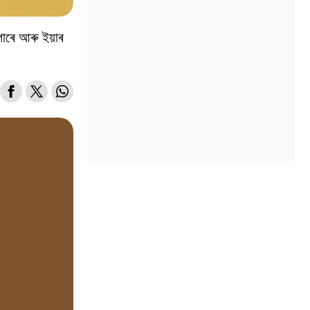
াৰে আৰু ইয়াৰ