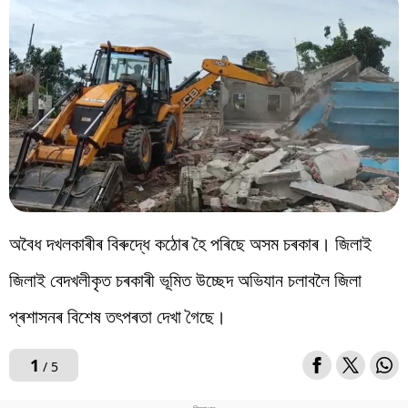
বিশ্ব
প্ৰযুক্তি
Videos
অবৈধ দখলকাৰীৰ বিৰুদ্ধে কঠোৰ হৈ পৰিছে অসম চৰকাৰ। জিলাই
জিলাই বেদখলীকৃত চৰকাৰী ভূমিত উচ্ছেদ অভিযান চলাবলৈ জিলা
প্ৰশাসনৰ বিশেষ তৎপৰতা দেখা গৈছে।
1
/ 5