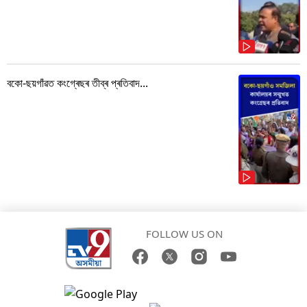
বকো-ছয়গাঁৱত কংগ্ৰেছৰ তীব্ৰ প্ৰতিবাদ...
FOLLOW US ON