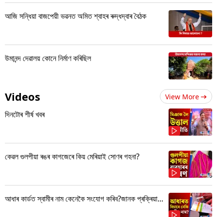
আজি সন্ধিয়া বাজপেয়ী ভৱনত অমিত শ্বাহৰ ৰুদ্ধদ্বাৰ বৈঠক
উমানন্দ দেৱালয় কোনে নিৰ্মাণ কৰিছিল
Videos
View More
দিনটোৰ শীৰ্ষ খবৰ
কেৱল গুলপীয়া ৰঙৰ কাগজেৰে কিয় মেৰিয়াই সোণৰ গহনা?
আধাৰ কাৰ্ডত স্বামীৰ নাম কেনেকৈ সংযোগ কৰিব?জানক প্ৰক্ৰিয়া...