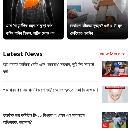
এনে ‘আয়ুৰ্বেদিক মন্ত্ৰ’ৰে সুস্থ কৰি
বৈবাহিক জীৱনত দূৰত্ব? এই ৫ টা ভুল
ৰাখিব পাৰিব লিভাৰ, বাচিব জেপৰ ধন
কেতিয়াও নকৰিব
Latest News
View More
আপোনালৈ আহিছে নেকি এনে মেছেজ? সাৱধান, লুটি নিব সকলো
ধন!
প্ৰস্ৰাৱৰ পৰা অস্বাভাৱিক গোন্ধ? তেন্তে ভুলতো নকৰিব আওকাণ
দুবাৰকৈ জয় কৰিছিল টি-২০ বিশ্বকাপ; কোন এই সফলতম
অধিনায়ক, জানেনে?