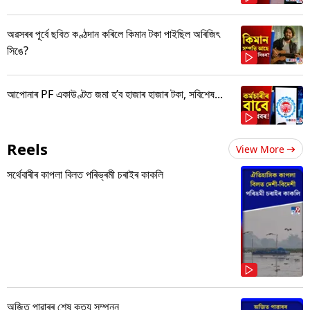
অৱসৰৰ পূৰ্বে ছবিত কণ্ঠদান কৰিলে কিমান টকা পাইছিল অৰিজিৎ
সিঙে?
আপোনাৰ PF একাউণ্টত জমা হ’ব হাজাৰ হাজাৰ টকা, সবিশেষ...
Reels
View More
সৰ্থেবাৰীৰ কাপলা বিলত পৰিভ্ৰমী চৰাইৰ কাকলি
অজিত পাৱাৰৰ শেষ কৃত্য সম্পন্ন