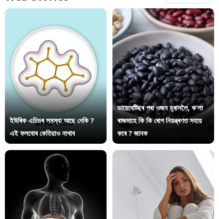
ডায়েবেটিছৰ পৰা ওজন হ্ৰাসলৈ, ক’লা
ইউৰিক এচিডৰ সমস্যা আছে নেকি ?
ৰাজমাহে কি কি ৰোগ নিয়ন্ত্ৰণত সহায়
এই ফলবোৰ কেতিয়াও নাখাব
কৰে ? জানক