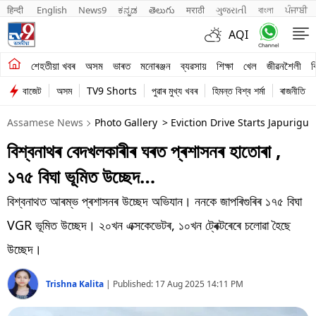
हिन्दी 
English
News9
ಕನ್ನಡ
తెలుగు
मराठी
ગુજરાતી
বাংলা
ਪੰਜਾਬੀ
AQI
শেহতীয়া খবৰ
শেহতীয়া খবৰ
অসম
ভাৰত
মনোৰঞ্জন
ব্যৱসায়
শিক্ষা
খেল
জীৱনশৈলী
ব
বাজেট
অসম
TV9 Shorts
পুৱাৰ মুখ্য খবৰ
হিমন্ত বিশ্ব শৰ্মা
ৰাজনীতি
অসম
Assamese News
Photo Gallery
> Eviction Drive Starts Japurigu
ভাৰত
বিশ্বনাথৰ বেদখলকাৰীৰ ঘৰত প্ৰশাসনৰ হাতোৰা ,
মনোৰঞ্জন
১৭৫ বিঘা ভূমিত উচ্ছেদ…
ব্যৱসায়
বিশ্বনাথত আৰম্ভ প্ৰশাসনৰ উচ্ছেদ অভিযান। ননকে জাপৰিগুৰিৰ ১৭৫ বিঘা
শিক্ষা
VGR ভূমিত উচ্ছেদ। ২০খন এক্সকেভেটৰ, ১০খন ট্ৰেক্টৰেৰে চলোৱা হৈছে
উচ্ছেদ।
খেল
Trishna Kalita
|
Published:
17 Aug 2025 14:11 PM
জীৱনশৈলী