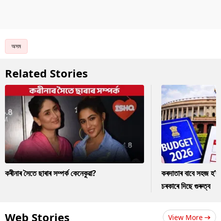
অসম
Related Stories
কৰীনাৰ সৈতে ছাৰাৰ সম্পৰ্ক কেনেকুৱা?
কৰদাতাৰ বাবে সহজ হ’ব
চৰকাৰে দিছে গুৰুত্ব
Web Stories
View More