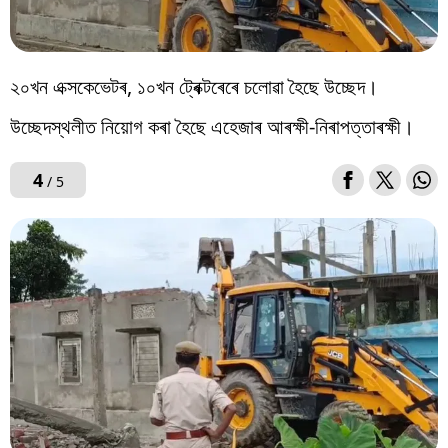
২০খন এক্সকেভেটৰ, ১০খন ট্ৰেক্টৰেৰে চলোৱা হৈছে উচ্ছেদ।
উচ্ছেদস্থলীত নিয়োগ কৰা হৈছে এহেজাৰ আৰক্ষী-নিৰাপত্তাৰক্ষী।
4
/ 5