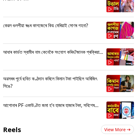
কেৱল গুলপীয়া ৰঙৰ কাগজেৰে কিয় মেৰিয়াই সোণৰ গহনা?
আধাৰ কাৰ্ডত স্বামীৰ নাম কেনেকৈ সংযোগ কৰিব?জানক প্ৰক্ৰিয়া...
অৱসৰৰ পূৰ্বে ছবিত কণ্ঠদান কৰিলে কিমান টকা পাইছিল অৰিজিৎ
সিঙে?
আপোনাৰ PF একাউণ্টত জমা হ’ব হাজাৰ হাজাৰ টকা, সবিশেষ...
Reels
View More