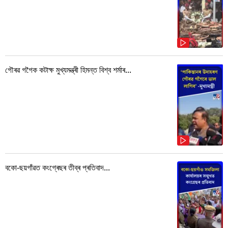
গৌৰৱ গগৈক কটাক্ষ মুখ্যমন্ত্ৰী হিমন্ত বিশ্ব শৰ্মাৰ...
বকো-ছয়গাঁৱত কংগ্ৰেছৰ তীব্ৰ প্ৰতিবাদ...