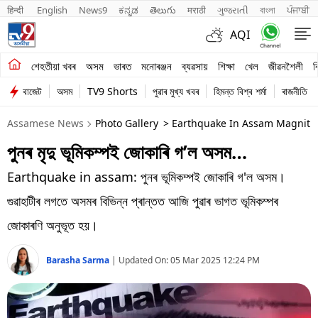
हिन्दी 
English
News9
ಕನ್ನಡ
తెలుగు
मराठी
ગુજરાતી
বাংলা
ਪੰਜਾਬੀ
AQI
শেহতীয়া খবৰ
শেহতীয়া খবৰ
অসম
ভাৰত
মনোৰঞ্জন
ব্যৱসায়
শিক্ষা
খেল
জীৱনশৈলী
ব
বাজেট
অসম
TV9 Shorts
পুৱাৰ মুখ্য খবৰ
হিমন্ত বিশ্ব শৰ্মা
ৰাজনীতি
অসম
Assamese News
Photo Gallery
> Earthquake In Assam Magnitu
ভাৰত
পুনৰ মৃদু ভূমিকম্পই জোকাৰি গ’ল অসম…
মনোৰঞ্জন
Earthquake in assam: পুনৰ ভূমিকম্পই জোকাৰি গ'ল অসম।
ব্যৱসায়
গুৱাহাটীৰ লগতে অসমৰ বিভিন্ন প্ৰান্তত আজি পুৱাৰ ভাগত ভূমিকম্পৰ
শিক্ষা
জোকাৰণি অনুভূত হয়।
খেল
Barasha Sarma
|
Updated On:
05 Mar 2025 12:24 PM
জীৱনশৈলী