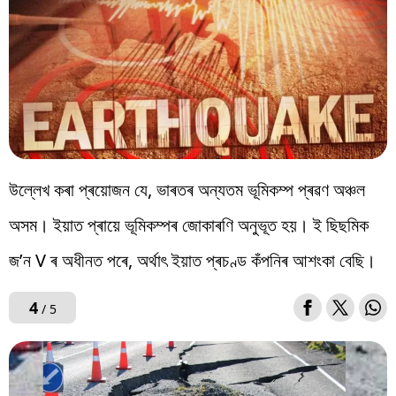
উল্লেখ কৰা প্ৰয়োজন যে, ভাৰতৰ অন্যতম ভূমিকম্প প্ৰৱণ অঞ্চল
অসম। ইয়াত প্ৰায়ে ভূমিকম্পৰ জোকাৰণি অনুভূত হয়। ই ছিছমিক
জ’ন V ৰ অধীনত পৰে, অৰ্থাৎ ইয়াত প্ৰচণ্ড কঁপনিৰ আশংকা বেছি।
4
/ 5