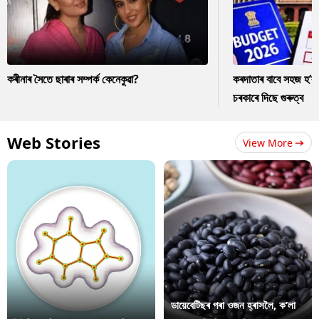
কৰীনাৰ সৈতে ছাৰাৰ সম্পৰ্ক কেনেকুৱা?
কৰদাতাৰ বাবে সহজ হ’ব
চৰকাৰে দিছে গুৰুত্ব
Web Stories
View More
ডায়েবেটিছৰ পৰা ওজন হ্ৰাসলৈ, ক’লা