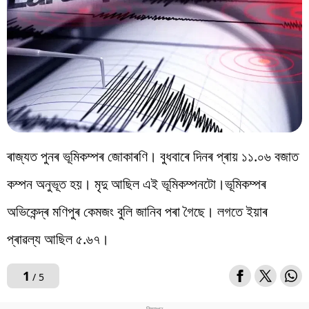
বিশ্ব
প্ৰযুক্তি
Videos
ৰাজ্যত পুনৰ ভূমিকম্পৰ জোকাৰণি। বুধবাৰে দিনৰ প্ৰায় ১১.০৬ বজাত
কম্পন অনুভূত হয়। মৃদু আছিল এই ভূমিকম্পনটো।ভূমিকম্পৰ
অভিকেন্দ্ৰ মণিপুৰ কেমজং বুলি জানিব পৰা গৈছে। লগতে ইয়াৰ
প্ৰাৱল্য আছিল ৫.৬৭।
1
/ 5