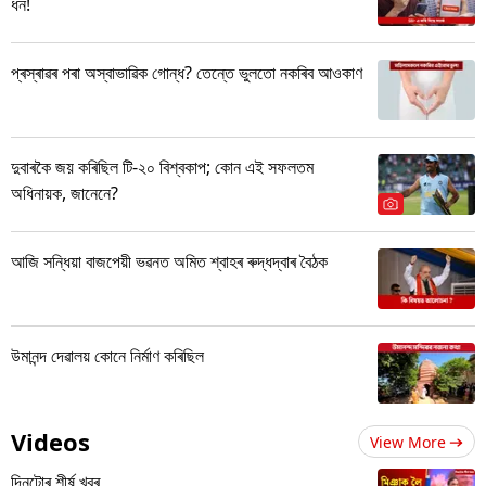
ধন!
প্ৰস্ৰাৱৰ পৰা অস্বাভাৱিক গোন্ধ? তেন্তে ভুলতো নকৰিব আওকাণ
দুবাৰকৈ জয় কৰিছিল টি-২০ বিশ্বকাপ; কোন এই সফলতম
অধিনায়ক, জানেনে?
আজি সন্ধিয়া বাজপেয়ী ভৱনত অমিত শ্বাহৰ ৰুদ্ধদ্বাৰ বৈঠক
উমানন্দ দেৱালয় কোনে নিৰ্মাণ কৰিছিল
Videos
View More
দিনটোৰ শীৰ্ষ খবৰ