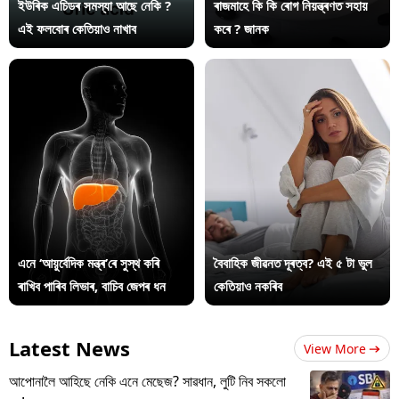
ইউৰিক এচিডৰ সমস্যা আছে নেকি ?
ৰাজমাহে কি কি ৰোগ নিয়ন্ত্ৰণত সহায়
এই ফলবোৰ কেতিয়াও নাখাব
কৰে ? জানক
এনে ‘আয়ুৰ্বেদিক মন্ত্ৰ’ৰে সুস্থ কৰি
বৈবাহিক জীৱনত দূৰত্ব? এই ৫ টা ভুল
ৰাখিব পাৰিব লিভাৰ, বাচিব জেপৰ ধন
কেতিয়াও নকৰিব
Latest News
View More
আপোনালৈ আহিছে নেকি এনে মেছেজ? সাৱধান, লুটি নিব সকলো