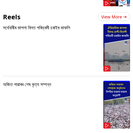
Reels
View More
সৰ্থেবাৰীৰ কাপলা বিলত পৰিভ্ৰমী চৰাইৰ কাকলি
অজিত পাৱাৰৰ শেষ কৃত্য সম্পন্ন