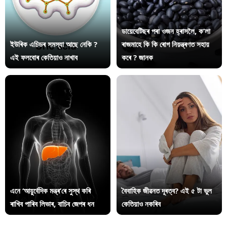
ডায়েবেটিছৰ পৰা ওজন হ্ৰাসলৈ, ক’লা
ইউৰিক এচিডৰ সমস্যা আছে নেকি ?
ৰাজমাহে কি কি ৰোগ নিয়ন্ত্ৰণত সহায়
এই ফলবোৰ কেতিয়াও নাখাব
কৰে ? জানক
এনে ‘আয়ুৰ্বেদিক মন্ত্ৰ’ৰে সুস্থ কৰি
বৈবাহিক জীৱনত দূৰত্ব? এই ৫ টা ভুল
ৰাখিব পাৰিব লিভাৰ, বাচিব জেপৰ ধন
কেতিয়াও নকৰিব