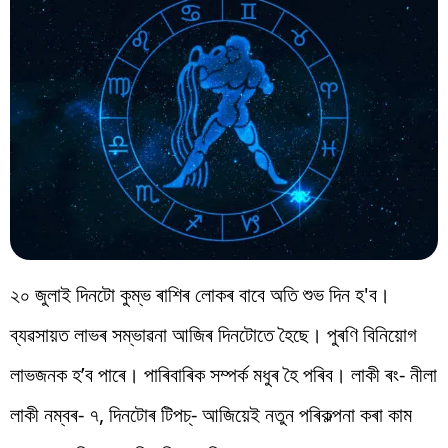
২০ জুলাই দিনটো কুম্ভ ৰাশিৰ লোকৰ বাবে অতি শুভ দিন হ'ব।
ব্যৱসায়ত লাভৰ সম্ভাৱনা আজিৰ দিনটোতে হৈছে। পুৰণি বিনিয়োগ
লাভজনক হ’ব পাৰে। পাৰিবাৰিক সম্পৰ্ক মধুৰ হৈ পৰিব। লাকী ৰং- নীলা
লাকী নম্বৰ- ৭, দিনটোৰ টিপচ্- আজিয়েই নতুন পৰিকল্পনা কৰা কাম