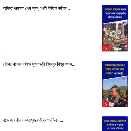
অজিত পাৱাৰক শেষ শ্ৰদ্ধাঞ্জলি নীতিন নবীনৰ...
গৌৰৱ গগৈক কটাক্ষ মুখ্যমন্ত্ৰী হিমন্ত বিশ্ব শৰ্মাৰ...
বকো-ছয়গাঁৱত কংগ্ৰেছৰ তীব্ৰ প্ৰতিবাদ...