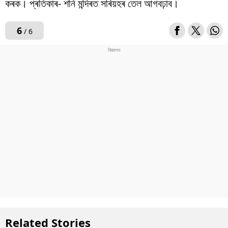
কৰক। প্ৰতিকাৰ- শনি মন্দিৰত সৰিয়হৰ তেল আগবঢ়াব।
6
/ 6
Related Stories