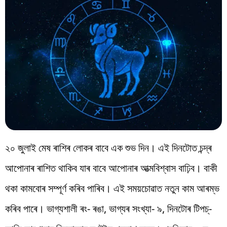
২০ জুলাই মেষ ৰাশিৰ লোকৰ বাবে এক শুভ দিন। এই দিনটোত চন্দ্ৰ
আপোনাৰ ৰাশিত থাকিব যাৰ বাবে আপোনাৰ আত্মবিশ্বাস বাঢ়িব। বাকী
থকা কামবোৰ সম্পূৰ্ণ কৰিব পাৰিব। এই সময়চোৱাত নতুন কাম আৰম্ভ
কৰিব পাৰে। ভাগ্যশালী ৰং- ৰঙা, ভাগ্যৰ সংখ্যা- ৯, দিনটোৰ টিপচ্-