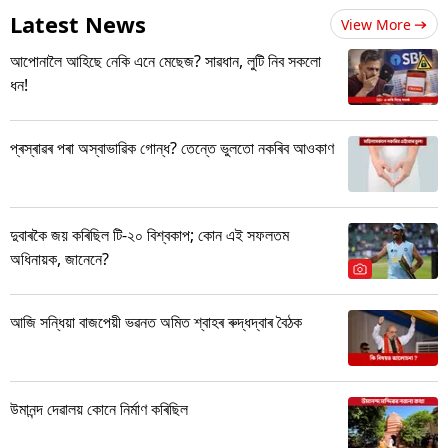
Latest News
View More
আপোনালৈ আহিছে নেকি এনে মেছেজ? সাৱধান, লুটি নিব সকলো
ধন!
প্ৰস্ৰাৱৰ পৰা অস্বাভাৱিক গোন্ধ? তেন্তে ভুলতো নকৰিব আওকাণ
দুবাৰকৈ জয় কৰিছিল টি-২০ বিশ্বকাপ; কোন এই সফলতম
অধিনায়ক, জানেনে?
আজি সন্ধিয়া বাজপেয়ী ভৱনত অমিত শ্বাহৰ ৰুদ্ধদ্বাৰ বৈঠক
উমানন্দ দেৱালয় কোনে নিৰ্মাণ কৰিছিল