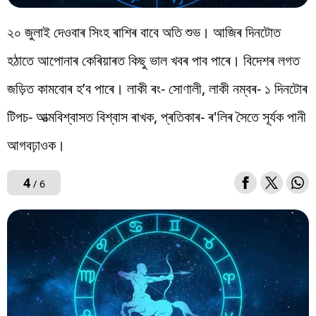
২০ জুলাই দেওবাৰ সিংহ ৰাশিৰ বাবে অতি শুভ। আজিৰ দিনটোত
হঠাতে আপোনাৰ কেৰিয়াৰত কিছু ভাল খবৰ পাব পাৰে। বিদেশৰ লগত
জড়িত কামবোৰ হ’ব পাৰে। লাকী ৰং- সোণালী, লাকী নম্বৰ- ১ দিনটোৰ
টিপচ- আত্মবিশ্বাসত বিশ্বাস ৰাখক, প্ৰতিকাৰ- ৰ'লিৰ সৈতে সূৰ্যক পানী
আগবঢ়াওক।
4
/ 6