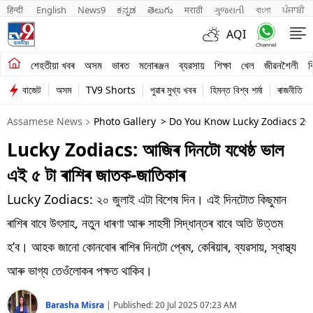
हिन्दी 
English
News9
ಕನ್ನಡ
తెలుగు
मराठी
ગુજરાતી
বাংলা
ਪੰਜਾਬੀ
AQI
শেহতীয়া খবৰ
শেহতীয়া খবৰ
অসম
ভাৰত
মনোৰঞ্জন
ব্যৱসায়
শিক্ষা
খেল
জীৱনশৈলী
ব
বাজেট
অসম
TV9 Shorts
পুৱাৰ মুখ্য খবৰ
হিমন্ত বিশ্ব শৰ্মা
ৰাজনীতি
অসম
Assamese News
Photo Gallery
> Do You Know Lucky Zodiacs 20
ভাৰত
Lucky Zodiacs: আজিৰ দিনটো যথেষ্ঠ ভাল
মনোৰঞ্জন
এই ৫ টা ৰাশিৰ জাতক-জাতিকাৰ
ব্যৱসায়
Lucky Zodiacs: ২০ জুলাই এটা বিশেষ দিন। এই দিনটোত কিছুমান
শিক্ষা
ৰাশিৰ বাবে উৎসাহ, নতুন ধাৰণা আৰু সাহসী সিদ্ধান্তৰ বাবে অতি উত্তম
হ’ব। আহক জানো কোনবোৰ ৰাশিৰ দিনটো প্ৰেম, কেৰিয়াৰ, ব্যৱসায়, স্বাস্থ্য
খেল
আৰু ভাগ্য তেওঁলোকৰ পক্ষত থাকিব।
জীৱনশৈলী
Barasha Misra
|
Published:
20 Jul 2025 07:23 AM