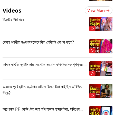
Videos
View More
দিনটোৰ শীৰ্ষ খবৰ
কেৱল গুলপীয়া ৰঙৰ কাগজেৰে কিয় মেৰিয়াই সোণৰ গহনা?
আধাৰ কাৰ্ডত স্বামীৰ নাম কেনেকৈ সংযোগ কৰিব?জানক প্ৰক্ৰিয়া...
অৱসৰৰ পূৰ্বে ছবিত কণ্ঠদান কৰিলে কিমান টকা পাইছিল অৰিজিৎ
সিঙে?
আপোনাৰ PF একাউণ্টত জমা হ’ব হাজাৰ হাজাৰ টকা, সবিশেষ...