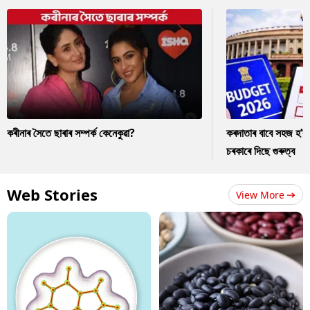
কৰীনাৰ সৈতে ছাৰাৰ সম্পৰ্ক কেনেকুৱা?
কৰদাতাৰ বাবে সহজ হ’ব
চৰকাৰে দিছে গুৰুত্ব
Web Stories
View More