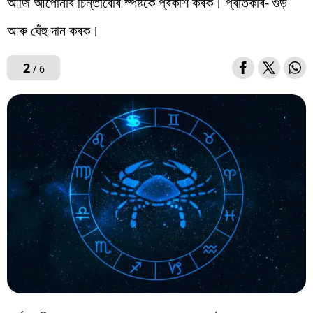
আজি আপোনাৰ চিন্তাবোৰ স্পষ্টকৈ প্ৰকাশ কৰক। প্ৰতিকাৰ- গুড়
আৰু ঘেঁহু দান কৰক।
2
/ 6