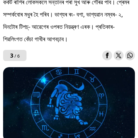
কৰ্কট ৰাশিৰ লোকসকলে সন্তানৰ পৰা সুখ আৰু গৌৰৱ পাব। প্ৰেমৰ
সম্পৰ্কবোৰ মধুৰ হৈ পৰিব। ভাগ্যৰ ৰং- বগা, ভাগ্যৱান নম্বৰ- ২,
দিনটোৰ টিপচ্- আৱেগেৰ ওপৰত নিয়ন্ত্ৰণ এৰক। প্ৰতিকাৰ-
শিৱলিংগত কেঁচা গাখীৰ আগবঢ়াব।
3
/ 6