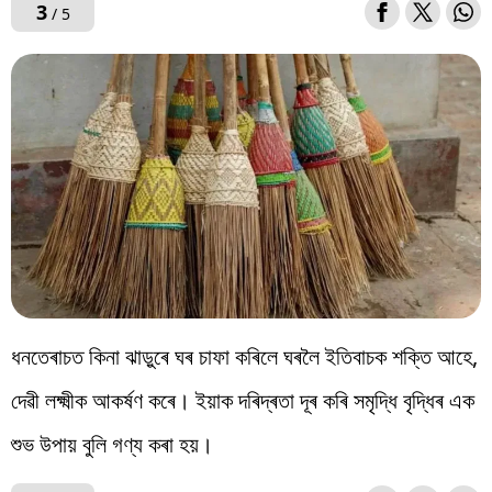
3
/ 5
ধনতেৰাচত কিনা ঝাড়ুৰে ঘৰ চাফা কৰিলে ঘৰলৈ ইতিবাচক শক্তি আহে,
দেৱী লক্ষ্মীক আকৰ্ষণ কৰে। ইয়াক দৰিদ্ৰতা দূৰ কৰি সমৃদ্ধি বৃদ্ধিৰ এক
শুভ উপায় বুলি গণ্য কৰা হয়।