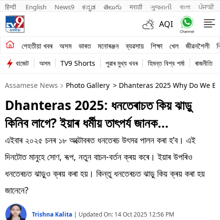
हिन्दी 
English
News9
ಕನ್ನಡ
తెలుగు
मराठी
ગુજરાતી
বাংলা
ਪੰਜਾਬੀ
AQI
শেহতীয়া খবৰ
শেহতীয়া খবৰ
অসম
ভাৰত
মনোৰঞ্জন
ব্যৱসায়
শিক্ষা
খেল
জীৱনশৈলী
ব
বাজেট
অসম
TV9 Shorts
পুৱাৰ মুখ্য খবৰ
হিমন্ত বিশ্ব শৰ্মা
ৰাজনীতি
অসম
Assamese News
Photo Gallery
> Dhanteras 2025 Why Do We Buy
ভাৰত
Dhanteras 2025: ধনতেৰাচত কিয় ঝাড়ু
মনোৰঞ্জন
কিনিব লাগে? ইয়াৰ ধৰ্মীয় তাৎপৰ্য জানক…
ব্যৱসায়
এইবাৰ ২০২৫ চনৰ ১৮ অক্টোবৰত ধনতেৰচ উৎসৱ পালন কৰা হ’ব। এই
শিক্ষা
দিনটোত মানুহে সোণ, ৰূপ, নতুন বাচন-বৰ্তন ক্ৰয় কৰে। ইয়াৰ উপৰিও
ধনতেৰচত ঝাড়ুও ক্ৰয় কৰা হয়। কিন্তু ধনতেৰচত ঝাড়ু কিয় ক্ৰয় কৰা হয়
খেল
জানেনে?
জীৱনশৈলী
Trishna Kalita
|
Updated On:
14 Oct 2025 12:56 PM