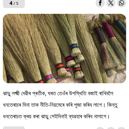
4
/ 5
ঝাড়ু লক্ষ্মী দেৱীৰ প্ৰতীক, ঘৰত তেওঁৰ উপস্থিতি বজাই ৰাখিবলৈ
ধনতেৰাচৰ দিনা তাক নীতি-নিয়মেৰে কৰি পূজা কৰিব লাগে। কিন্তু
ধনতেৰাচত ক্ৰয় কৰা ঝাড়ু সেইদিনাই ব্যৱহাৰ কৰিব নালাগে।