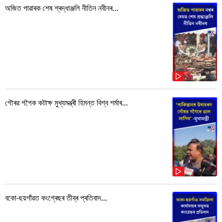
অজিত পাৱাৰক শেষ শ্ৰদ্ধাঞ্জলি নীতিন নবীনৰ...
গৌৰৱ গগৈক কটাক্ষ মুখ্যমন্ত্ৰী হিমন্ত বিশ্ব শৰ্মাৰ...
বকো-ছয়গাঁৱত কংগ্ৰেছৰ তীব্ৰ প্ৰতিবাদ...