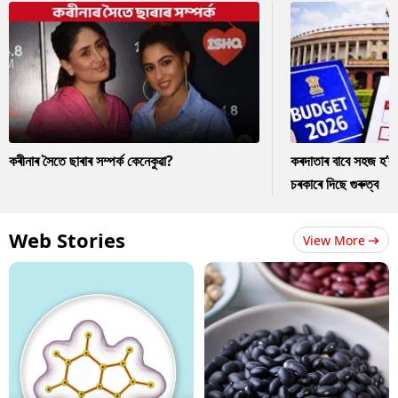
কৰীনাৰ সৈতে ছাৰাৰ সম্পৰ্ক কেনেকুৱা?
কৰদাতাৰ বাবে সহজ হ’ব
চৰকাৰে দিছে গুৰুত্ব
Web Stories
View More