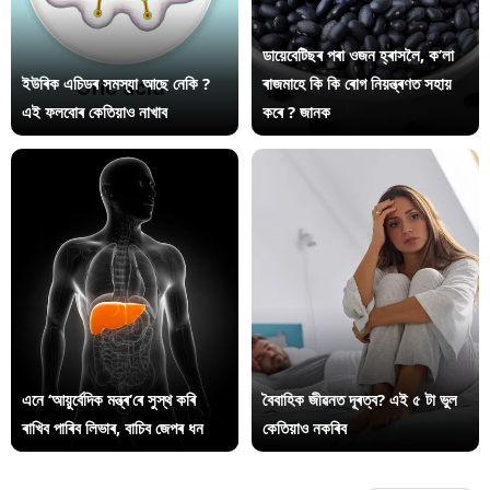
ডায়েবেটিছৰ পৰা ওজন হ্ৰাসলৈ, ক’লা
ইউৰিক এচিডৰ সমস্যা আছে নেকি ?
ৰাজমাহে কি কি ৰোগ নিয়ন্ত্ৰণত সহায়
এই ফলবোৰ কেতিয়াও নাখাব
কৰে ? জানক
এনে ‘আয়ুৰ্বেদিক মন্ত্ৰ’ৰে সুস্থ কৰি
বৈবাহিক জীৱনত দূৰত্ব? এই ৫ টা ভুল
ৰাখিব পাৰিব লিভাৰ, বাচিব জেপৰ ধন
কেতিয়াও নকৰিব