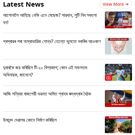
Latest News
View More
আপোনালৈ আহিছে নেকি এনে মেছেজ? সাৱধান, লুটি নিব সকলো
ধন!
প্ৰস্ৰাৱৰ পৰা অস্বাভাৱিক গোন্ধ? তেন্তে ভুলতো নকৰিব আওকাণ
দুবাৰকৈ জয় কৰিছিল টি-২০ বিশ্বকাপ; কোন এই সফলতম
অধিনায়ক, জানেনে?
আজি সন্ধিয়া বাজপেয়ী ভৱনত অমিত শ্বাহৰ ৰুদ্ধদ্বাৰ বৈঠক
উমানন্দ দেৱালয় কোনে নিৰ্মাণ কৰিছিল