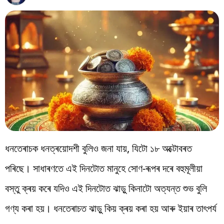
বিশ্ব
প্ৰযুক্তি
Videos
ধনতেৰাচক ধনত্ৰয়োদশী বুলিও জনা যায়, যিটো ১৮ অক্টোবৰত
পৰিছে। সাধাৰণতে এই দিনটোত মানুহে সোণ-ৰূপৰ দৰে বহুমূলীয়া
বস্তু ক্ৰয় কৰে যদিও এই দিনটোত ঝাড়ু কিনাটো অত্যন্ত শুভ বুলি
গণ্য কৰা হয়। ধনতেৰাচত ঝাড়ু কিয় ক্ৰয় কৰা হয় আৰু ইয়াৰ তাৎপৰ্য