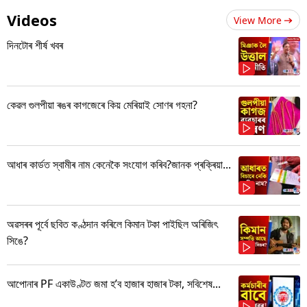
Videos
View More
দিনটোৰ শীৰ্ষ খবৰ
কেৱল গুলপীয়া ৰঙৰ কাগজেৰে কিয় মেৰিয়াই সোণৰ গহনা?
আধাৰ কাৰ্ডত স্বামীৰ নাম কেনেকৈ সংযোগ কৰিব?জানক প্ৰক্ৰিয়া...
অৱসৰৰ পূৰ্বে ছবিত কণ্ঠদান কৰিলে কিমান টকা পাইছিল অৰিজিৎ
সিঙে?
আপোনাৰ PF একাউণ্টত জমা হ’ব হাজাৰ হাজাৰ টকা, সবিশেষ...