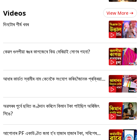
Videos
View More
দিনটোৰ শীৰ্ষ খবৰ
কেৱল গুলপীয়া ৰঙৰ কাগজেৰে কিয় মেৰিয়াই সোণৰ গহনা?
আধাৰ কাৰ্ডত স্বামীৰ নাম কেনেকৈ সংযোগ কৰিব?জানক প্ৰক্ৰিয়া...
অৱসৰৰ পূৰ্বে ছবিত কণ্ঠদান কৰিলে কিমান টকা পাইছিল অৰিজিৎ
সিঙে?
আপোনাৰ PF একাউণ্টত জমা হ’ব হাজাৰ হাজাৰ টকা, সবিশেষ...