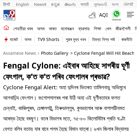
हिन्दी 
English
News9
ಕನ್ನಡ
తెలుగు
मराठी
ગુજરાતી
বাংলা
ਪੰਜਾਬੀ
AQI
শেহতীয়া খবৰ
শেহতীয়া খবৰ
অসম
ভাৰত
মনোৰঞ্জন
ব্যৱসায়
শিক্ষা
খেল
জীৱনশৈলী
ব
বাজেট
অসম
TV9 Shorts
পুৱাৰ মুখ্য খবৰ
হিমন্ত বিশ্ব শৰ্মা
ৰাজনীতি
অসম
Assamese News
Photo Gallery
> Cyclone Fengal Will Hit Beach
ভাৰত
Fengal Cylone: এইবাৰ আহিছে সাগৰীয় ঘূৰ্ণী
মনোৰঞ্জন
ফেংগাল, ক’ত ক’ত পৰিব ফেংগালৰ প্ৰভাৱ?
ব্যৱসায়
Cyclone Fengal Alert: অহা দুদিনৰ ভিতৰত তামিলনাডু অভিমুখে
শিক্ষা
আগবাঢ়িব ফেংগাল। বংগোপসাগৰৰ পৰা উঠি অহা এই ঘূৰ্ণীবতাহৰ ফলত
চেন্নাই, কাঞ্চিপুৰম, চেঙ্গালপট্টু, তিৰুভাল্লুৰ, কুড্ডালোৰ আৰু নাগাপট্টিনমত
খেল
আৰম্ভ হৈছে বৰষুণ। বতৰ বিভাগৰ মতে, ৭৫-৮০ কিলোমিটাৰ প্ৰতি ঘণ্টা
জীৱনশৈলী
বেগত বলিব বতাহ৷ যাৰ বাবে পলম হৈছে বিমান যাত্ৰা। ৬খন জিলাৰ বিদ্যালয়