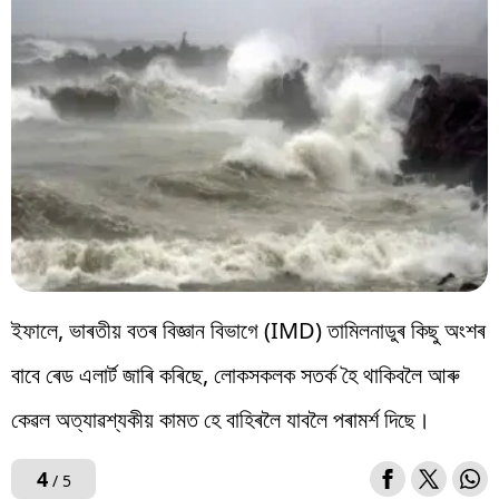
ইফালে, ভাৰতীয় বতৰ বিজ্ঞান বিভাগে (IMD) তামিলনাডুৰ কিছু অংশৰ
বাবে ৰেড এলাৰ্ট জাৰি কৰিছে, লোকসকলক সতৰ্ক হৈ থাকিবলৈ আৰু
কেৱল অত্যাৱশ্যকীয় কামত হে বাহিৰলৈ যাবলৈ পৰামৰ্শ দিছে।
4
/ 5