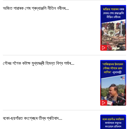
অজিত পাৱাৰক শেষ শ্ৰদ্ধাঞ্জলি নীতিন নবীনৰ...
গৌৰৱ গগৈক কটাক্ষ মুখ্যমন্ত্ৰী হিমন্ত বিশ্ব শৰ্মাৰ...
বকো-ছয়গাঁৱত কংগ্ৰেছৰ তীব্ৰ প্ৰতিবাদ...