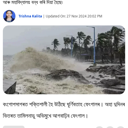
বিশ্ব
আৰু মহাবিদ্যালয় বন্ধ কৰি দিয়া হৈছে৷
প্ৰযুক্তি
Trishna Kalita
|
Updated On:
27 Nov 2024 20:02 PM
Videos
বংগোপসাগৰত শক্তিশালী হৈ উঠিছে ঘূৰ্ণিবতাহ ফেংগালৰ। অহা দুদিনৰ
ভিতৰত তামিলনাডু অভিমুখে আগবাঢ়িব ফেংগাল।