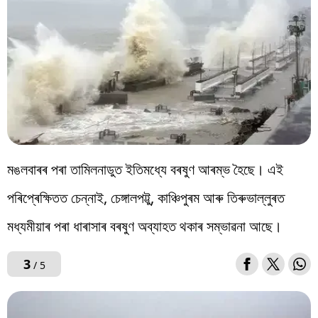
মঙলবাৰৰ পৰা তামিলনাডুত ইতিমধ্যে বৰষুণ আৰম্ভ হৈছে। এই
পৰিপ্ৰেক্ষিতত চেন্নাই, চেঙ্গালপট্টু, কাঞ্চিপুৰম আৰু তিৰুভাল্লুৰত
মধ্যমীয়াৰ পৰা ধাৰাসাৰ বৰষুণ অব্যাহত থকাৰ সম্ভাৱনা আছে।
3
/ 5