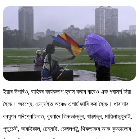
ইয়াৰ উপৰিও, বাহিৰৰ কাৰ্যকলাপ হ্ৰাস কৰাৰ বাবেও এক পৰামৰ্শ দিয়া
হৈছে। অৱশ্যে, চেন্নাইত অৰেঞ্জ এলাৰ্ট জাৰি কৰা হৈছে। ধাৰাসাৰ
বৰষুণৰ পৰিপ্ৰেক্ষিতত, বুধবাৰে তিৰুভাল্লুৰ, থাঞ্জাভুৰ, মায়িলাডুথুৰাই,
পুডুচেৰী, কাৰাইকাল, চেন্নাই, চেঙ্গালপট্টু, থিৰুভাৰুৰ আৰু কুড্ডালোৰ