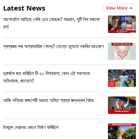
Latest News
View More
আপোনালৈ আহিছে নেকি এনে মেছেজ? সাৱধান, লুটি নিব সকলো
ধন!
প্ৰস্ৰাৱৰ পৰা অস্বাভাৱিক গোন্ধ? তেন্তে ভুলতো নকৰিব আওকাণ
দুবাৰকৈ জয় কৰিছিল টি-২০ বিশ্বকাপ; কোন এই সফলতম
অধিনায়ক, জানেনে?
আজি সন্ধিয়া বাজপেয়ী ভৱনত অমিত শ্বাহৰ ৰুদ্ধদ্বাৰ বৈঠক
উমানন্দ দেৱালয় কোনে নিৰ্মাণ কৰিছিল