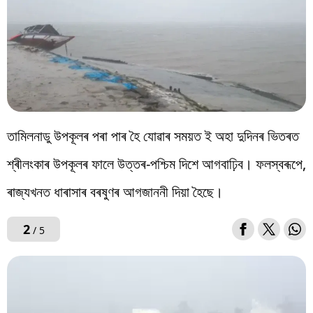
তামিলনাডু উপকূলৰ পৰা পাৰ হৈ যোৱাৰ সময়ত ই অহা দুদিনৰ ভিতৰত
শ্ৰীলংকাৰ উপকূলৰ ফালে উত্তৰ-পশ্চিম দিশে আগবাঢ়িব। ফলস্বৰূপে,
ৰাজ্যখনত ধাৰাসাৰ বৰষুণৰ আগজাননী দিয়া হৈছে।
2
/ 5