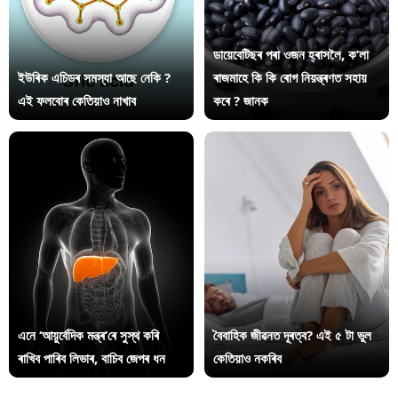
ডায়েবেটিছৰ পৰা ওজন হ্ৰাসলৈ, ক’লা
ইউৰিক এচিডৰ সমস্যা আছে নেকি ?
ৰাজমাহে কি কি ৰোগ নিয়ন্ত্ৰণত সহায়
এই ফলবোৰ কেতিয়াও নাখাব
কৰে ? জানক
এনে ‘আয়ুৰ্বেদিক মন্ত্ৰ’ৰে সুস্থ কৰি
বৈবাহিক জীৱনত দূৰত্ব? এই ৫ টা ভুল
ৰাখিব পাৰিব লিভাৰ, বাচিব জেপৰ ধন
কেতিয়াও নকৰিব