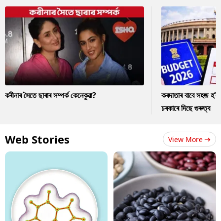
কৰীনাৰ সৈতে ছাৰাৰ সম্পৰ্ক কেনেকুৱা?
কৰদাতাৰ বাবে সহজ হ’ব
চৰকাৰে দিছে গুৰুত্ব
Web Stories
View More