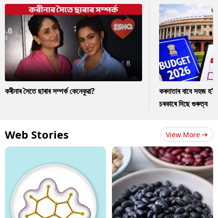
কৰীনাৰ সৈতে ছাৰাৰ সম্পৰ্ক কেনেকুৱা?
কৰদাতাৰ বাবে সহজ হ’ব
চৰকাৰে দিছে গুৰুত্ব
Web Stories
View More