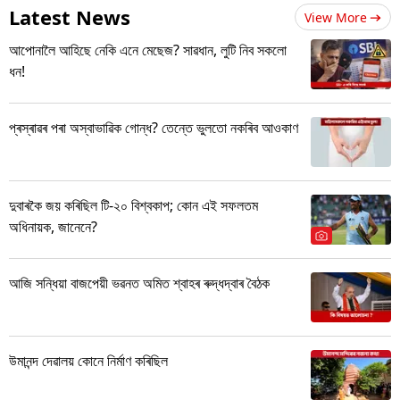
Latest News
View More
আপোনালৈ আহিছে নেকি এনে মেছেজ? সাৱধান, লুটি নিব সকলো
ধন!
প্ৰস্ৰাৱৰ পৰা অস্বাভাৱিক গোন্ধ? তেন্তে ভুলতো নকৰিব আওকাণ
দুবাৰকৈ জয় কৰিছিল টি-২০ বিশ্বকাপ; কোন এই সফলতম
অধিনায়ক, জানেনে?
আজি সন্ধিয়া বাজপেয়ী ভৱনত অমিত শ্বাহৰ ৰুদ্ধদ্বাৰ বৈঠক
উমানন্দ দেৱালয় কোনে নিৰ্মাণ কৰিছিল