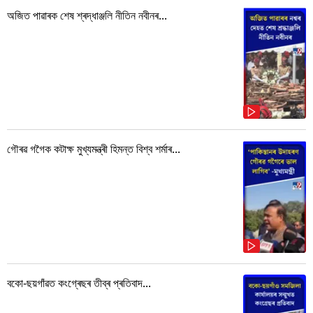
অজিত পাৱাৰক শেষ শ্ৰদ্ধাঞ্জলি নীতিন নবীনৰ...
গৌৰৱ গগৈক কটাক্ষ মুখ্যমন্ত্ৰী হিমন্ত বিশ্ব শৰ্মাৰ...
বকো-ছয়গাঁৱত কংগ্ৰেছৰ তীব্ৰ প্ৰতিবাদ...