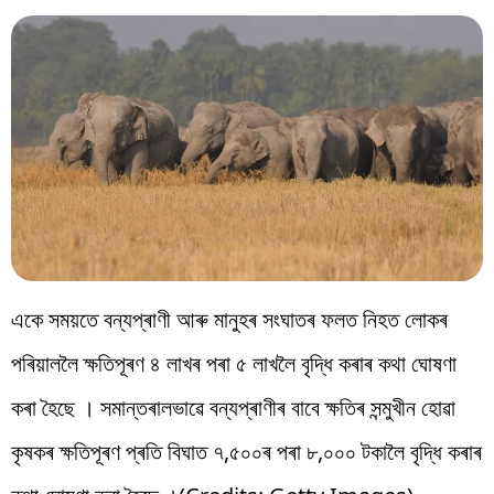
একে সময়তে বন্যপ্ৰাণী আৰু মানুহৰ সংঘাতৰ ফলত নিহত লোকৰ
পৰিয়াললৈ ক্ষতিপূৰণ ৪ লাখৰ পৰা ৫ লাখলৈ বৃদ্ধি কৰাৰ কথা ঘোষণা
কৰা হৈছে । সমান্তৰালভাৱে বন্যপ্ৰাণীৰ বাবে ক্ষতিৰ সন্মুখীন হোৱা
কৃষকৰ ক্ষতিপূৰণ প্ৰতি বিঘাত ৭,৫০০ৰ পৰা ৮,০০০ টকালৈ বৃদ্ধি কৰাৰ