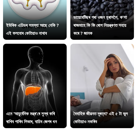
ডায়েবেটিছৰ পৰা ওজন হ্ৰাসলৈ, ক’লা
ইউৰিক এচিডৰ সমস্যা আছে নেকি ?
ৰাজমাহে কি কি ৰোগ নিয়ন্ত্ৰণত সহায়
এই ফলবোৰ কেতিয়াও নাখাব
কৰে ? জানক
এনে ‘আয়ুৰ্বেদিক মন্ত্ৰ’ৰে সুস্থ কৰি
বৈবাহিক জীৱনত দূৰত্ব? এই ৫ টা ভুল
ৰাখিব পাৰিব লিভাৰ, বাচিব জেপৰ ধন
কেতিয়াও নকৰিব