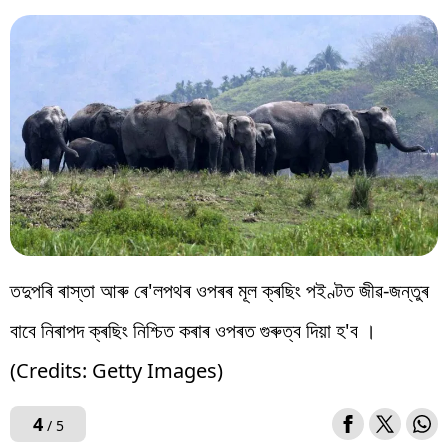
তদুপৰি ৰাস্তা আৰু ৰে'লপথৰ ওপৰৰ মূল ক্ৰছিং পইণ্টত জীৱ-জন্তুৰ
বাবে নিৰাপদ ক্ৰছিং নিশ্চিত কৰাৰ ওপৰত গুৰুত্ব দিয়া হ'ব ।
(Credits: Getty Images)
4
/ 5