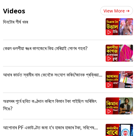
Videos
View More
দিনটোৰ শীৰ্ষ খবৰ
কেৱল গুলপীয়া ৰঙৰ কাগজেৰে কিয় মেৰিয়াই সোণৰ গহনা?
আধাৰ কাৰ্ডত স্বামীৰ নাম কেনেকৈ সংযোগ কৰিব?জানক প্ৰক্ৰিয়া...
অৱসৰৰ পূৰ্বে ছবিত কণ্ঠদান কৰিলে কিমান টকা পাইছিল অৰিজিৎ
সিঙে?
আপোনাৰ PF একাউণ্টত জমা হ’ব হাজাৰ হাজাৰ টকা, সবিশেষ...