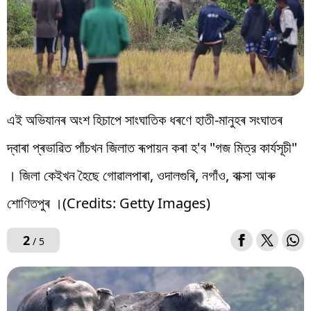
এই অভিযানৰ অংশ হিচাপে সাংঘাতিক ধৰণে হাতী-মানুহৰ সংঘাতৰ
দ্বাৰা প্ৰভাৱিত পাঁচখন জিলাত ৰূপায়ন কৰা হ'ব "গজ মিত্র কাৰ্যসূচী"
। জিলা কেইখন হৈছে গোৱালপাৰা, ওদালগুৰি, নগাঁও, বাক্সা আৰু
শোণিতপুৰ ।(Credits: Getty Images)
2
/ 5