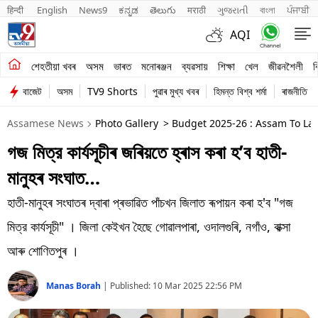
हिन्दी 
English
News9
ಕನ್ನಡ
తెలుగు
मराठी
ગુજરાતી
বাংলা
ਪੰਜਾਬੀ
AQI
শেহতীয়া খবৰ
শেহতীয়া খবৰ
অসম
ভাৰত
মনোৰঞ্জন
ব্যৱসায়
শিক্ষা
খেল
জীৱনশৈলী
ব
বাজেট
অসম
TV9 Shorts
পুৱাৰ মুখ্য খবৰ
হিমন্ত বিশ্ব শৰ্মা
ৰাজনীতি
অসম
Assamese News
Photo Gallery
> Budget 2025-26 : Assam To Lau
ভাৰত
গজ মিত্র কাৰ্যসূচীৰ জৰিয়তে হ্ৰাস কৰা হ’ব হাতী-
মনোৰঞ্জন
মানুহৰ সংঘাত…
ব্যৱসায়
হাতী-মানুহৰ সংঘাতৰ দ্বাৰা প্ৰভাৱিত পাঁচখন জিলাত ৰূপায়ন কৰা হ'ব "গজ
শিক্ষা
মিত্র কাৰ্যসূচী" । জিলা কেইখন হৈছে গোৱালপাৰা, ওদালগুৰি, নগাঁও, বাক্সা
আৰু শোণিতপুৰ ।
খেল
Manas Borah
|
Published:
10 Mar 2025 22:56 PM
জীৱনশৈলী