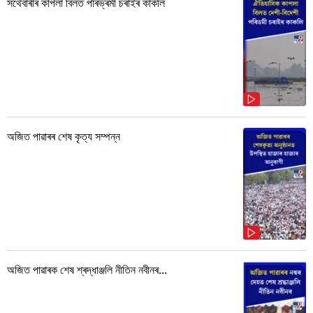
সৰ্থেবাৰীৰ কাপলা বিলত পৰিভ্ৰমী চৰাইৰ কাকলি
অজিত পাৱাৰৰ শেষ কৃত্য সম্পন্ন
অজিত পাৱাৰক শেষ শ্ৰদ্ধাঞ্জলি নীতিন নবীনৰ...