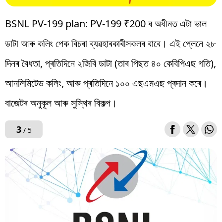
BSNL PV-199 plan: PV-199 ₹200 ৰ অধীনত এটা ভাল
ডাটা আৰু কলিং পেক বিচৰা ব্যৱহাৰকাৰীসকলৰ বাবে। এই প্লেনে ২৮
দিনৰ বৈধতা, প্ৰতিদিনে ২জিবি ডাটা (তাৰ পিছত ৪০ কেবিপিএছ গতি),
আনলিমিটেড কলিং, আৰু প্ৰতিদিনে ১০০ এছএমএছ প্ৰদান কৰে।
বাজেটৰ অনুকূল আৰু সুস্থিৰ বিকল্প।
3
/ 5