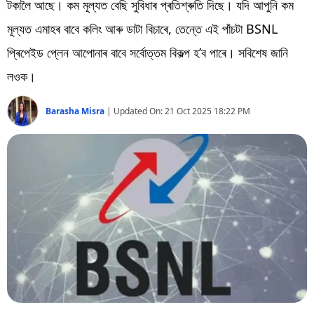
বিশ্ব
টকালৈ আছে। কম মূল্যত বেছি সুবিধাৰ প্ৰতিশ্ৰুতি দিছে। যদি আপুনি কম
মূল্যত এমাহৰ বাবে কলিং আৰু ডাটা বিচাৰে, তেন্তে এই পাঁচটা BSNL
প্ৰযুক্তি
প্ৰিপেইড প্লেন আপোনাৰ বাবে সৰ্বোত্তম বিকল্প হ’ব পাৰে। সবিশেষ জানি
Videos
লওক।
Barasha Misra
|
Updated On:
21 Oct 2025 18:22 PM