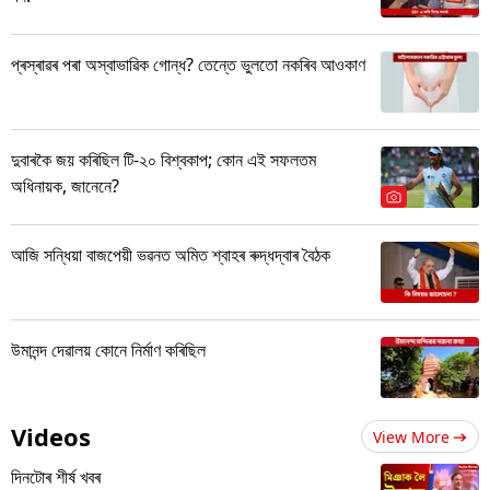
প্ৰস্ৰাৱৰ পৰা অস্বাভাৱিক গোন্ধ? তেন্তে ভুলতো নকৰিব আওকাণ
দুবাৰকৈ জয় কৰিছিল টি-২০ বিশ্বকাপ; কোন এই সফলতম
অধিনায়ক, জানেনে?
আজি সন্ধিয়া বাজপেয়ী ভৱনত অমিত শ্বাহৰ ৰুদ্ধদ্বাৰ বৈঠক
উমানন্দ দেৱালয় কোনে নিৰ্মাণ কৰিছিল
Videos
View More
দিনটোৰ শীৰ্ষ খবৰ