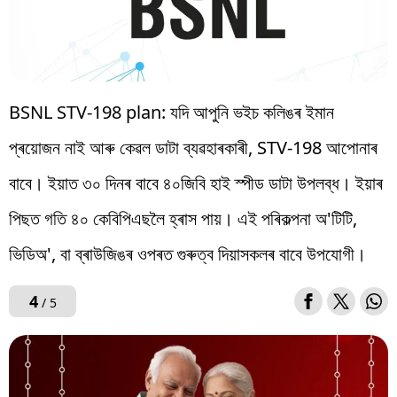
BSNL STV-198 plan: যদি আপুনি ভইচ কলিঙৰ ইমান
প্ৰয়োজন নাই আৰু কেৱল ডাটা ব্যৱহাৰকাৰী, STV-198 আপোনাৰ
বাবে। ইয়াত ৩০ দিনৰ বাবে ৪০জিবি হাই স্পীড ডাটা উপলব্ধ। ইয়াৰ
পিছত গতি ৪০ কেবিপিএছলৈ হ্ৰাস পায়। এই পৰিকল্পনা অ'টিটি,
ভিডিঅ', বা ব্ৰাউজিঙৰ ওপৰত গুৰুত্ব দিয়াসকলৰ বাবে উপযোগী।
4
/ 5