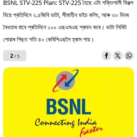
BSNL STV-225 Plan: STV-225 হৈছে এটা শক্তিশালী বিকল্প
যিয়ে প্ৰতিদিনে ২.৫জিবি ডাটা, সীমাহীন ভইচ কলিং, আৰু ৩০ দিনৰ
বৈধতাৰ বাবে প্ৰতিদিনে ১০০ এছএমএছ প্ৰদান কৰে। ডাটা লিমিট
পোৱাৰ পিছত গতি ৪০ কেবিপিএছলৈ হ্ৰাস পায়।
2
/ 5