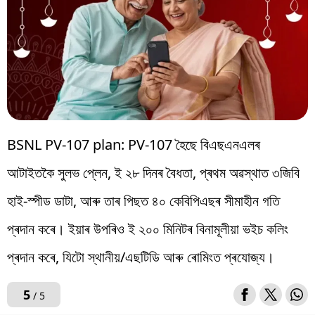
BSNL PV-107 plan: PV-107 হৈছে বিএছএনএলৰ
আটাইতকৈ সুলভ প্লেন, ই ২৮ দিনৰ বৈধতা, প্ৰথম অৱস্থাত ৩জিবি
হাই-স্পীড ডাটা, আৰু তাৰ পিছত ৪০ কেবিপিএছৰ সীমাহীন গতি
প্ৰদান কৰে। ইয়াৰ উপৰিও ই ২০০ মিনিটৰ বিনামূলীয়া ভইচ কলিং
প্ৰদান কৰে, যিটো স্থানীয়/এছটিডি আৰু ৰোমিংত প্ৰযোজ্য।
5
/ 5