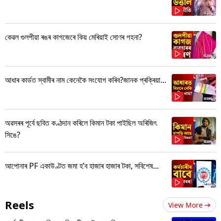
কেৱল গুলপীয়া ৰঙৰ কাগজেৰে কিয় মেৰিয়াই সোণৰ গহনা?
আধাৰ কাৰ্ডত স্বামীৰ নাম কেনেকৈ সংযোগ কৰিব?জানক প্ৰক্ৰিয়া...
অৱসৰৰ পূৰ্বে ছবিত কণ্ঠদান কৰিলে কিমান টকা পাইছিল অৰিজিৎ
সিঙে?
আপোনাৰ PF একাউণ্টত জমা হ’ব হাজাৰ হাজাৰ টকা, সবিশেষ...
Reels
View More