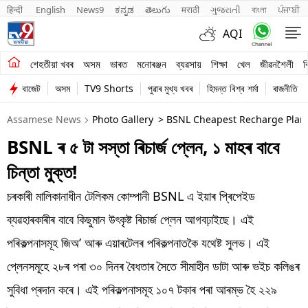
हिन्दी 
English
News9
ಕನ್ನಡ
తెలుగు
मराठी
ગુજરાતી
বাংলা
ਪੰਜਾਬੀ
AQI
শেহতীয়া খবৰ
শেহতীয়া খবৰ
অসম
ভাৰত
মনোৰঞ্জন
ব্যৱসায়
শিক্ষা
খেল
জীৱনশৈলী
ব
বাজেট
অসম
TV9 Shorts
পুৱাৰ মুখ্য খবৰ
হিমন্ত বিশ্ব শৰ্মা
ৰাজনীতি
অসম
Assamese News
Photo Gallery
> BSNL Cheapest Recharge Plans 
ভাৰত
BSNL ৰ ৫ টা সস্তা ৰিচাৰ্জ প্লেন, ১ মাহৰ বাবে
মনোৰঞ্জন
চিন্তা মুক্ত!
ব্যৱসায়
চৰকাৰী মালিকানাধীন টেলিকম কোম্পানী BSNL এ ইয়াৰ প্ৰিপেইড
শিক্ষা
ব্যৱহাৰকাৰীৰ বাবে কিছুমান উৎকৃষ্ট ৰিচাৰ্জ প্লেন আগবঢ়াইছে। এই
পৰিকল্পনাসমূহ জিঅ’ আৰু এয়াৰটেলৰ পৰিকল্পনাতকৈ যথেষ্ট সুলভ। এই
খেল
প্লেনসমূহে ২৮ৰ পৰা ৩০ দিনৰ বৈধতাৰ সৈতে সীমাহীন ডাটা আৰু ভইচ কলিঙৰ
জীৱনশৈলী
সুবিধা প্ৰদান কৰে। এই পৰিকল্পনাসমূহ ১০৭ টকাৰ পৰা আৰম্ভ হৈ ২২৯