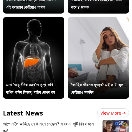
এই ফলবোৰ কেতিয়াও নাখাব
কৰে ? জানক
এনে ‘আয়ুৰ্বেদিক মন্ত্ৰ’ৰে সুস্থ কৰি
বৈবাহিক জীৱনত দূৰত্ব? এই ৫ টা ভুল
ৰাখিব পাৰিব লিভাৰ, বাচিব জেপৰ ধন
কেতিয়াও নকৰিব
Latest News
View More
আপোনালৈ আহিছে নেকি এনে মেছেজ? সাৱধান, লুটি নিব সকলো
ধন!