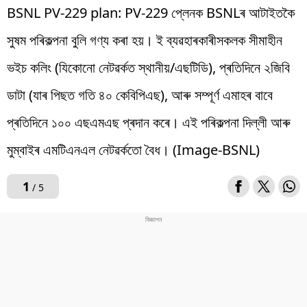
BSNL PV-229 plan: PV-229 প্লেনক BSNLৰ আটাইতকৈ
সুষম পৰিকল্পনা বুলি গণ্য কৰা হয়। ই ব্যৱহাৰকাৰীসকলক সীমাহীন
ভইচ কলিং (যিকোনো নেটৱৰ্কত স্থানীয়/এছটিডি), প্ৰতিদিনে ২জিবি
ডাটা (যাৰ পিছত গতি ৪০ কেবিপিএছ), আৰু সম্পূৰ্ণ এমাহৰ বাবে
প্ৰতিদিনে ১০০ এছএমএছ প্ৰদান কৰে। এই পৰিকল্পনা দিল্লী আৰু
মুম্বাইৰ এমটিএনএল নেটৱৰ্কতো বৈধ। (Image-BSNL)
1
/ 5