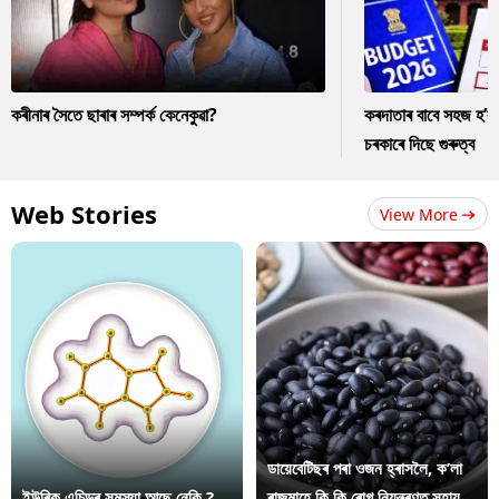
কৰীনাৰ সৈতে ছাৰাৰ সম্পৰ্ক কেনেকুৱা?
কৰদাতাৰ বাবে সহজ হ’ব
চৰকাৰে দিছে গুৰুত্ব
Web Stories
View More
ডায়েবেটিছৰ পৰা ওজন হ্ৰাসলৈ, ক’লা
ইউৰিক এচিডৰ সমস্যা আছে নেকি ?
ৰাজমাহে কি কি ৰোগ নিয়ন্ত্ৰণত সহায়