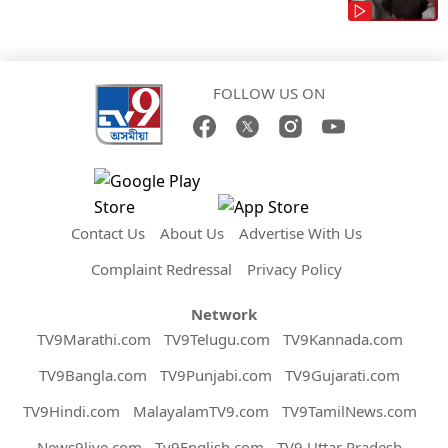
FOLLOW US ON
Contact Us
About Us
Advertise With Us
Complaint Redressal
Privacy Policy
Network
TV9Marathi.com
TV9Telugu.com
TV9Kannada.com
TV9Bangla.com
TV9Punjabi.com
TV9Gujarati.com
TV9Hindi.com
MalayalamTV9.com
TV9TamilNews.com
News9live.com
Tv9English.com
TV9 Uttar Pradesh