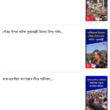
গৌৰৱ গগৈক কটাক্ষ মুখ্যমন্ত্ৰী হিমন্ত বিশ্ব শৰ্মাৰ...
বকো-ছয়গাঁৱত কংগ্ৰেছৰ তীব্ৰ প্ৰতিবাদ...