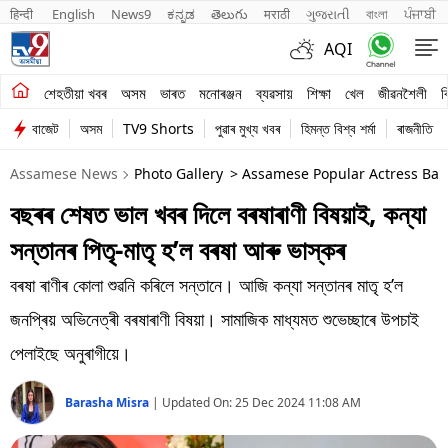
हिन्दी 
English
News9
ಕನ್ನಡ
తెలుగు
मराठी
ગુજરાતી
বাংলা
ਪੰਜਾਬੀ
AQI
শেহতীয়া খবৰ
শেহতীয়া খবৰ
অসম
ভাৰত
মনোৰঞ্জন
ব্যৱসায়
শিক্ষা
খেল
জীৱনশৈলী
ব
বাজেট
অসম
TV9 Shorts
পুৱাৰ মুখ্য খবৰ
হিমন্ত বিশ্ব শৰ্মা
ৰাজনীতি
অসম
Assamese News
Photo Gallery
> Assamese Popular Actress Bar
ভাৰত
বছৰৰ শেষত ভাল খবৰ দিলে বৰষাৰাণী বিষয়াই, কন্যা
মনোৰঞ্জন
সন্তানৰ পিতৃ-মাতৃ হ’ল বৰষা আৰু ভাস্কৰ
ব্যৱসায়
বৰষা ৰাণীৰ কোলা শুৱনি কৰিলে সন্তানে। আজি কন্যা সন্তানৰ মাতৃ হ’ল
শিক্ষা
জনপ্ৰিয় অভিনেত্ৰী বৰষাৰাণী বিষয়া। সামাজিক মাধ্যমত শুভেচ্ছাৰে উপচাই
পেলাইছে অনুৰাগীয়ে।
খেল
Barasha Misra
|
Updated On:
25 Dec 2024 11:08 AM
জীৱনশৈলী