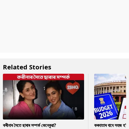
Related Stories
কৰীনাৰ সৈতে ছাৰাৰ সম্পৰ্ক কেনেকুৱা?
কৰদাতাৰ বাবে সহজ হ’ব