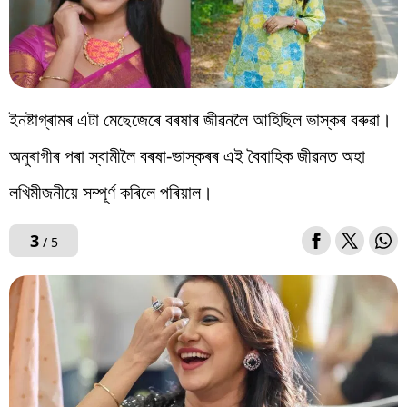
ইনষ্টাগ্ৰামৰ এটা মেছেজেৰে বৰষাৰ জীৱনলৈ আহিছিল ভাস্কৰ বৰুৱা।
অনুৰাগীৰ পৰা স্বামীলৈ বৰষা-ভাস্কৰৰ এই বৈবাহিক জীৱনত অহা
লখিমীজনীয়ে সম্পূৰ্ণ কৰিলে পৰিয়াল।
3
/ 5