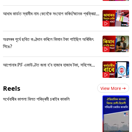
আধাৰ কাৰ্ডত স্বামীৰ নাম কেনেকৈ সংযোগ কৰিব?জানক প্ৰক্ৰিয়া...
অৱসৰৰ পূৰ্বে ছবিত কণ্ঠদান কৰিলে কিমান টকা পাইছিল অৰিজিৎ
সিঙে?
আপোনাৰ PF একাউণ্টত জমা হ’ব হাজাৰ হাজাৰ টকা, সবিশেষ...
Reels
View More
সৰ্থেবাৰীৰ কাপলা বিলত পৰিভ্ৰমী চৰাইৰ কাকলি