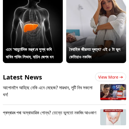
এনে ‘আয়ুৰ্বেদিক মন্ত্ৰ’ৰে সুস্থ কৰি
বৈবাহিক জীৱনত দূৰত্ব? এই ৫ টা ভুল
ৰাখিব পাৰিব লিভাৰ, বাচিব জেপৰ ধন
কেতিয়াও নকৰিব
Latest News
View More
আপোনালৈ আহিছে নেকি এনে মেছেজ? সাৱধান, লুটি নিব সকলো
ধন!
প্ৰস্ৰাৱৰ পৰা অস্বাভাৱিক গোন্ধ? তেন্তে ভুলতো নকৰিব আওকাণ