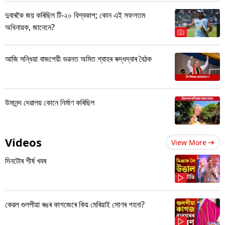
দুবাৰকৈ জয় কৰিছিল টি-২০ বিশ্বকাপ; কোন এই সফলতম
অধিনায়ক, জানেনে?
আজি সন্ধিয়া বাজপেয়ী ভৱনত অমিত শ্বাহৰ ৰুদ্ধদ্বাৰ বৈঠক
উমানন্দ দেৱালয় কোনে নিৰ্মাণ কৰিছিল
Videos
View More
দিনটোৰ শীৰ্ষ খবৰ
কেৱল গুলপীয়া ৰঙৰ কাগজেৰে কিয় মেৰিয়াই সোণৰ গহনা?