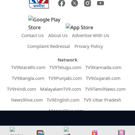
Contact Us
About Us
Advertise With Us
Complaint Redressal
Privacy Policy
Network
TV9Marathi.com
TV9Telugu.com
TV9Kannada.com
TV9Bangla.com
TV9Punjabi.com
TV9Gujarati.com
TV9Hindi.com
MalayalamTV9.com
TV9TamilNews.com
News9live.com
Tv9English.com
TV9 Uttar Pradesh
Money9live.com
Copyright © 2026 Assam TV9. All Rights Reserved.