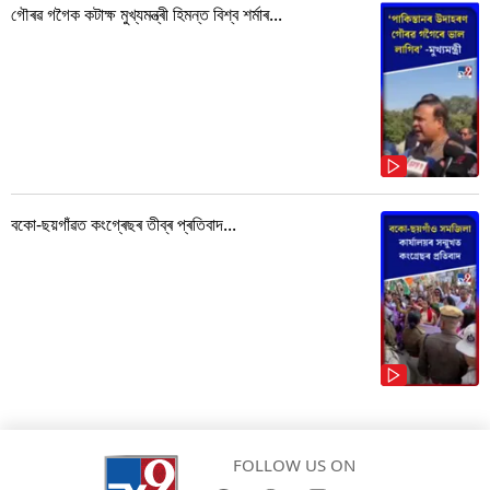
গৌৰৱ গগৈক কটাক্ষ মুখ্যমন্ত্ৰী হিমন্ত বিশ্ব শৰ্মাৰ...
বকো-ছয়গাঁৱত কংগ্ৰেছৰ তীব্ৰ প্ৰতিবাদ...
FOLLOW US ON