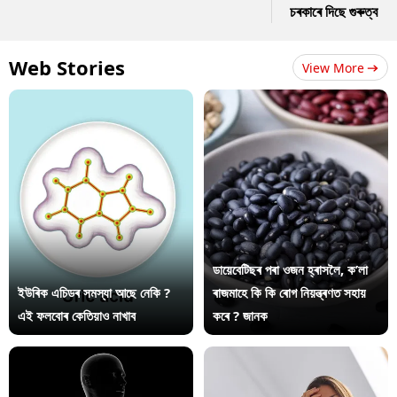
চৰকাৰে দিছে গুৰুত্ব
Web Stories
View More
ডায়েবেটিছৰ পৰা ওজন হ্ৰাসলৈ, ক’লা
ইউৰিক এচিডৰ সমস্যা আছে নেকি ?
ৰাজমাহে কি কি ৰোগ নিয়ন্ত্ৰণত সহায়
এই ফলবোৰ কেতিয়াও নাখাব
কৰে ? জানক