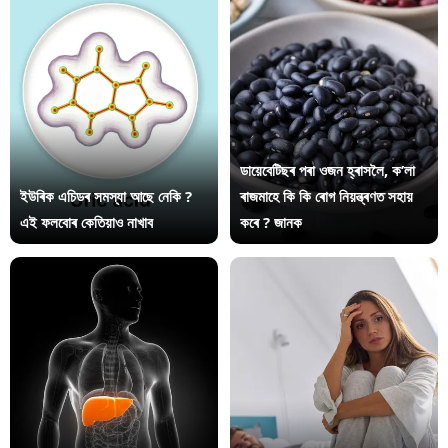
ডায়েবেটিছৰ পৰা ওজন হ্ৰাসলৈ, ক’লা
ইউৰিক এচিডৰ সমস্যা আছে নেকি ?
ৰাজমাহে কি কি ৰোগ নিয়ন্ত্ৰণত সহায়
এই ফলবোৰ কেতিয়াও নাখাব
কৰে ? জানক