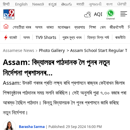
हिन्दी 
English
News9
ಕನ್ನಡ
తెలుగు
मराठी
ગુજરાતી
বাংলা
ਪੰਜਾਬੀ
AQI
শেহতীয়া খবৰ
শেহতীয়া খবৰ
অসম
ভাৰত
মনোৰঞ্জন
ব্যৱসায়
শিক্ষা
খেল
জীৱনশৈলী
ব
বাজেট
অসম
TV9 Shorts
পুৱাৰ মুখ্য খবৰ
হিমন্ত বিশ্ব শৰ্মা
ৰাজনীতি
অসম
Assamese News
Photo Gallery
> Assam School Start Regular T
ভাৰত
Assam: বিদ্যালয়ৰ পাঠদানক লৈ পুনৰ নতুন
মনোৰঞ্জন
নিৰ্দেশনা প্ৰশাসনৰ…
ব্যৱসায়
Assam: উৎকট গৰমৰ প্ৰতি লক্ষ্য ৰাখি প্ৰশাসনে ৰাজ্যৰ কেইবাখন জিলাৰ
শিক্ষা
শিক্ষানুষ্ঠানৰ পাঠদানৰ সময় সলনি কৰিছিল। সেই অনুসৰি পুৱা ৭.৩০ বজাৰ পৰা
আৰম্ভ হৈছিল পাঠদান। কিন্তু বিদ্যালয়ক লৈ পুনৰ প্ৰশাসনে জাৰি কৰিছে
খেল
নতুন নিৰ্দেশনা।
জীৱনশৈলী
Barasha Sarma
|
Published:
29 Sep 2024 16:00 PM