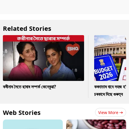
Related Stories
কৰীনাৰ সৈতে ছাৰাৰ সম্পৰ্ক কেনেকুৱা?
কৰদাতাৰ বাবে সহজ হ’ব
চৰকাৰে দিছে গুৰুত্ব
Web Stories
View More