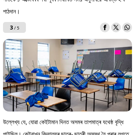
পাঠদান।
3
/ 5
উল্লেখ্য যে, যোৱা কেইটামান দিনত অসমৰ তাপমাত্ৰ যথেষ্ঠ বৃদ্ধি
পাইছিল। কেইবাখন বিদ্যালয়ৰ ছাত্ৰ- ছাত্ৰী অসুস্থ হৈ পৰাৰ লগতে