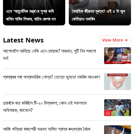
এনে ‘আয়ুৰ্বেদিক মন্ত্ৰ’ৰে সুস্থ কৰি
বৈবাহিক জীৱনত দূৰত্ব? এই ৫ টা ভুল
ৰাখিব পাৰিব লিভাৰ, বাচিব জেপৰ ধন
কেতিয়াও নকৰিব
Latest News
View More
আপোনালৈ আহিছে নেকি এনে মেছেজ? সাৱধান, লুটি নিব সকলো
ধন!
প্ৰস্ৰাৱৰ পৰা অস্বাভাৱিক গোন্ধ? তেন্তে ভুলতো নকৰিব আওকাণ
দুবাৰকৈ জয় কৰিছিল টি-২০ বিশ্বকাপ; কোন এই সফলতম
অধিনায়ক, জানেনে?
আজি সন্ধিয়া বাজপেয়ী ভৱনত অমিত শ্বাহৰ ৰুদ্ধদ্বাৰ বৈঠক