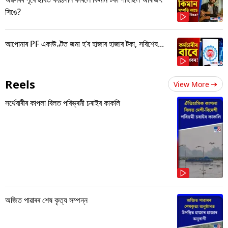
সিঙে?
আপোনাৰ PF একাউণ্টত জমা হ’ব হাজাৰ হাজাৰ টকা, সবিশেষ...
Reels
View More
সৰ্থেবাৰীৰ কাপলা বিলত পৰিভ্ৰমী চৰাইৰ কাকলি
অজিত পাৱাৰৰ শেষ কৃত্য সম্পন্ন