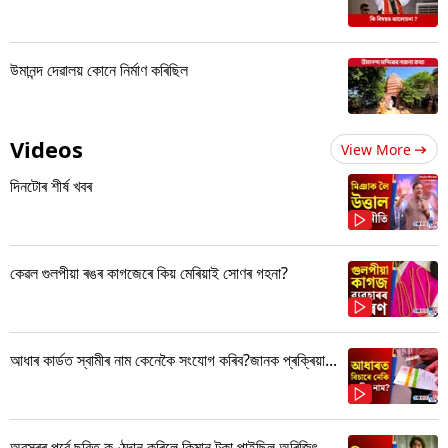
উমানন্দ দেৱালয় কোনে নিৰ্মাণ কৰিছিল
Videos
View More
দিনটোৰ শীৰ্ষ খবৰ
কেৱল গুলপীয়া ৰঙৰ কাগজেৰে কিয় মেৰিয়াই সোণৰ গহনা?
আধাৰ কাৰ্ডত স্বামীৰ নাম কেনেকৈ সংযোগ কৰিব?জানক প্ৰক্ৰিয়া...
অৱসৰৰ পূৰ্বে ছবিত কণ্ঠদান কৰিলে কিমান টকা পাইছিল অৰিজিৎ