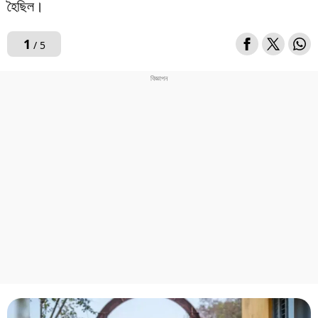
হৈছিল।
1
/ 5