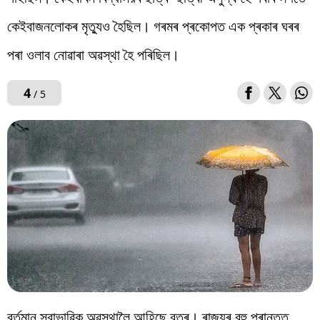
কেইবাজনলোকৰ মৃত্যুও হৈছিল। গৰমৰ প্ৰকোপত এক প্ৰকাৰ ঘৰৰ
পৰা ওলাব নোৱাৰা অৱস্থা হৈ পৰিছিল।
4
/ 5
বৰ্তমান স্বাভাৱিক অৱস্থালৈ আহিছে বতৰ। ৰাজ্যৰ বহু প্ৰান্তত