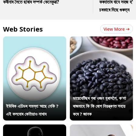
কৰীনাৰ সৈতে ছাৰাৰ সম্পৰ্ক কেনেকুৱা?
কৰদাতাৰ বাবে সহজ হ’ব
চৰকাৰে দিছে গুৰুত্ব
Web Stories
View More
ডায়েবেটিছৰ পৰা ওজন হ্ৰাসলৈ, ক’লা
ইউৰিক এচিডৰ সমস্যা আছে নেকি ?
ৰাজমাহে কি কি ৰোগ নিয়ন্ত্ৰণত সহায়
এই ফলবোৰ কেতিয়াও নাখাব
কৰে ? জানক