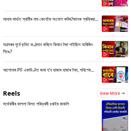
আধাৰ কাৰ্ডত স্বামীৰ নাম কেনেকৈ সংযোগ কৰিব?জানক প্ৰক্ৰিয়া...
অৱসৰৰ পূৰ্বে ছবিত কণ্ঠদান কৰিলে কিমান টকা পাইছিল অৰিজিৎ
সিঙে?
আপোনাৰ PF একাউণ্টত জমা হ’ব হাজাৰ হাজাৰ টকা, সবিশেষ...
Reels
View More
সৰ্থেবাৰীৰ কাপলা বিলত পৰিভ্ৰমী চৰাইৰ কাকলি