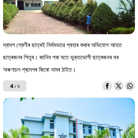
দ্বাদশ শ্ৰেণীৰ ছাত্ৰই নিৰ্মমভাৱে প্ৰহাৰ কৰাৰ অভিযোগ আহত
ছাত্ৰজনৰ পিতৃৰ। জানিব পৰা মতে ভুক্তভোগী ছাত্ৰজনৰ ঘৰ
অৰুণাচল প্ৰদেশৰ জিৰো নামৰ ঠাইত।
4
/ 5