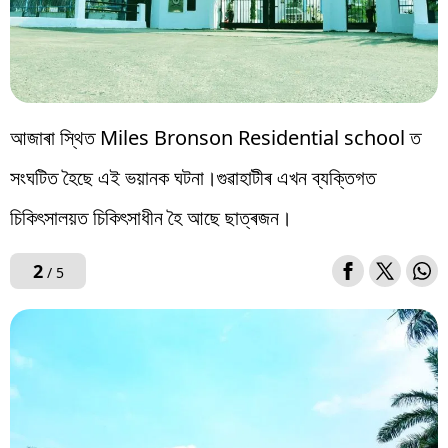
আজাৰা স্থিত Miles Bronson Residential school ত
সংঘটিত হৈছে এই ভয়ানক ঘটনা।গুৱাহাটীৰ এখন ব্যক্তিগত
চিকিৎসালয়ত চিকিৎসাধীন হৈ আছে ছাত্ৰজন।
2
/ 5