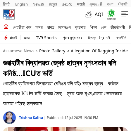
हिन्दी 
English
News9
ಕನ್ನಡ
తెలుగు
मराठी
ગુજરાતી
বাংলা
ਪੰਜਾਬੀ
AQI
শেহতীয়া খবৰ
শেহতীয়া খবৰ
অসম
ভাৰত
মনোৰঞ্জন
ব্যৱসায়
শিক্ষা
খেল
জীৱনশৈলী
ব
বাজেট
অসম
TV9 Shorts
পুৱাৰ মুখ্য খবৰ
হিমন্ত বিশ্ব শৰ্মা
ৰাজনীতি
অসম
Assamese News
Photo Gallery
> Allegation Of Ragging Inciden
ভাৰত
গুৱাহাটীৰ বিদ্যালয়ত জ্যেষ্ঠ ছাত্ৰৰ নৃশংসতাৰ বলি
মনোৰঞ্জন
কনিষ্ঠ…ICUত ভৰ্তি
ব্যৱসায়
গুৱাহাটীৰ ব্যক্তিগত বিদ্যালয়ত ৰেগিঙৰ বলি বহিঃ ৰাজ্যৰ ছাত্ৰ। বৰ্তমান
শিক্ষা
ছাত্ৰজনক ICUত ভৰ্তি কৰোৱা হৈছে। মূৰত আৰু মুখমণ্ডলত গুৰুতৰভাৱে
আঘাত পাইছে ছাত্ৰজনে
খেল
Trishna Kalita
|
Published:
12 Jul 2025 19:30 PM
জীৱনশৈলী