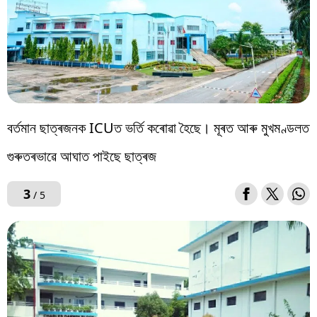
বৰ্তমান ছাত্ৰজনক ICUত ভৰ্তি কৰোৱা হৈছে। মূৰত আৰু মুখমণ্ডলত
গুৰুতৰভাৱে আঘাত পাইছে ছাত্ৰজ
3
/ 5