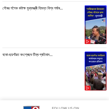
গৌৰৱ গগৈক কটাক্ষ মুখ্যমন্ত্ৰী হিমন্ত বিশ্ব শৰ্মাৰ...
বকো-ছয়গাঁৱত কংগ্ৰেছৰ তীব্ৰ প্ৰতিবাদ...
FOLLOW US ON