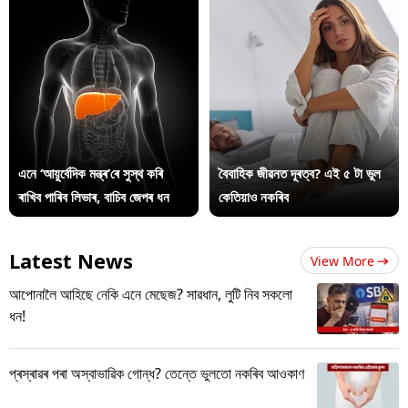
এনে ‘আয়ুৰ্বেদিক মন্ত্ৰ’ৰে সুস্থ কৰি
বৈবাহিক জীৱনত দূৰত্ব? এই ৫ টা ভুল
ৰাখিব পাৰিব লিভাৰ, বাচিব জেপৰ ধন
কেতিয়াও নকৰিব
Latest News
View More
আপোনালৈ আহিছে নেকি এনে মেছেজ? সাৱধান, লুটি নিব সকলো
ধন!
প্ৰস্ৰাৱৰ পৰা অস্বাভাৱিক গোন্ধ? তেন্তে ভুলতো নকৰিব আওকাণ