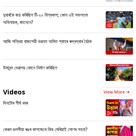
দুবাৰকৈ জয় কৰিছিল টি-২০ বিশ্বকাপ; কোন এই সফলতম
অধিনায়ক, জানেনে?
আজি সন্ধিয়া বাজপেয়ী ভৱনত অমিত শ্বাহৰ ৰুদ্ধদ্বাৰ বৈঠক
উমানন্দ দেৱালয় কোনে নিৰ্মাণ কৰিছিল
Videos
View More
দিনটোৰ শীৰ্ষ খবৰ
কেৱল গুলপীয়া ৰঙৰ কাগজেৰে কিয় মেৰিয়াই সোণৰ গহনা?