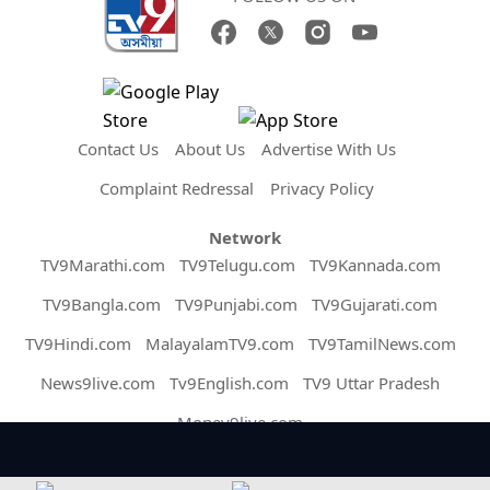
Contact Us
About Us
Advertise With Us
Complaint Redressal
Privacy Policy
Network
TV9Marathi.com
TV9Telugu.com
TV9Kannada.com
TV9Bangla.com
TV9Punjabi.com
TV9Gujarati.com
TV9Hindi.com
MalayalamTV9.com
TV9TamilNews.com
News9live.com
Tv9English.com
TV9 Uttar Pradesh
Money9live.com
Copyright © 2026 Assam TV9. All Rights Reserved.