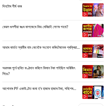
দিনটোৰ শীৰ্ষ খবৰ
কেৱল গুলপীয়া ৰঙৰ কাগজেৰে কিয় মেৰিয়াই সোণৰ গহনা?
আধাৰ কাৰ্ডত স্বামীৰ নাম কেনেকৈ সংযোগ কৰিব?জানক প্ৰক্ৰিয়া...
অৱসৰৰ পূৰ্বে ছবিত কণ্ঠদান কৰিলে কিমান টকা পাইছিল অৰিজিৎ
সিঙে?
আপোনাৰ PF একাউণ্টত জমা হ’ব হাজাৰ হাজাৰ টকা, সবিশেষ...