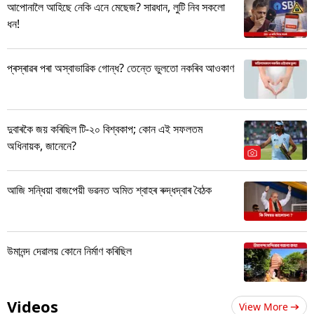
আপোনালৈ আহিছে নেকি এনে মেছেজ? সাৱধান, লুটি নিব সকলো
ধন!
প্ৰস্ৰাৱৰ পৰা অস্বাভাৱিক গোন্ধ? তেন্তে ভুলতো নকৰিব আওকাণ
দুবাৰকৈ জয় কৰিছিল টি-২০ বিশ্বকাপ; কোন এই সফলতম
অধিনায়ক, জানেনে?
আজি সন্ধিয়া বাজপেয়ী ভৱনত অমিত শ্বাহৰ ৰুদ্ধদ্বাৰ বৈঠক
উমানন্দ দেৱালয় কোনে নিৰ্মাণ কৰিছিল
Videos
View More