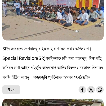
SRৰ জৰিয়তে সংখ্যালঘু ৰাইজক হাৰাশাস্তি কৰাৰ অভিযোগ।
Special Revision(SR)প্ৰক্ৰিয়াত চলি থকা ষড়যন্ত্ৰ, বিসংগতি,
অনিয়ম তথা আইন বহিৰ্ভূত কাৰ্যকলাপ আদিৰ বিৰুদ্ধে চৰকাৰৰ বিৰুদ্ধে
গৰজি উঠিল আমছু। ৰাজ্যজুৰি প্ৰতিবাদৰ হুংকাৰ সংগঠনটোৰ।
3
/ 5