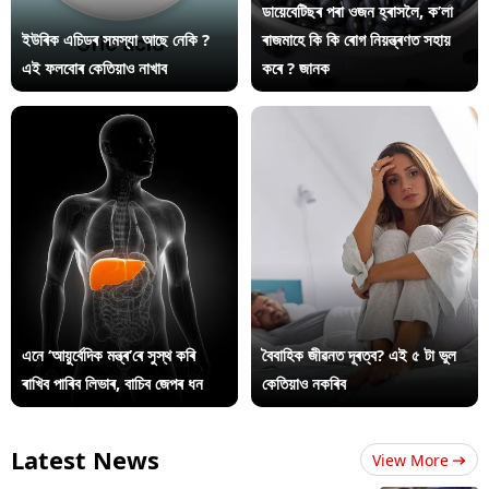
ডায়েবেটিছৰ পৰা ওজন হ্ৰাসলৈ, ক’লা
ইউৰিক এচিডৰ সমস্যা আছে নেকি ?
ৰাজমাহে কি কি ৰোগ নিয়ন্ত্ৰণত সহায়
এই ফলবোৰ কেতিয়াও নাখাব
কৰে ? জানক
এনে ‘আয়ুৰ্বেদিক মন্ত্ৰ’ৰে সুস্থ কৰি
বৈবাহিক জীৱনত দূৰত্ব? এই ৫ টা ভুল
ৰাখিব পাৰিব লিভাৰ, বাচিব জেপৰ ধন
কেতিয়াও নকৰিব
Latest News
View More