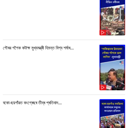
গৌৰৱ গগৈক কটাক্ষ মুখ্যমন্ত্ৰী হিমন্ত বিশ্ব শৰ্মাৰ...
বকো-ছয়গাঁৱত কংগ্ৰেছৰ তীব্ৰ প্ৰতিবাদ...