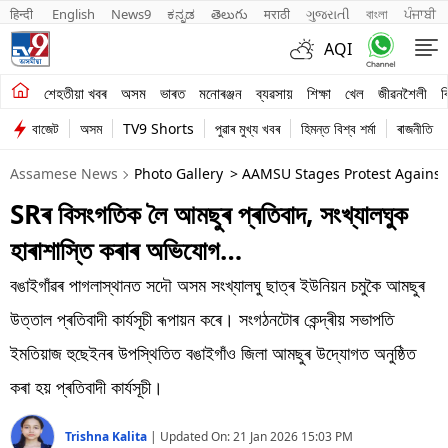
हिन्दी 
English
News9
ಕನ್ನಡ
తెలుగు
मराठी
ગુજરાતી
বাংলা
ਪੰਜਾਬੀ
AQI
শেহতীয়া খবৰ
শেহতীয়া খবৰ
অসম
ভাৰত
মনোৰঞ্জন
ব্যৱসায়
শিক্ষা
খেল
জীৱনশৈলী
ব
বাজেট
অসম
TV9 Shorts
পুৱাৰ মুখ্য খবৰ
হিমন্ত বিশ্ব শৰ্মা
ৰাজনীতি
অসম
Assamese News
Photo Gallery
> AAMSU Stages Protest Against
ভাৰত
SRৰ বিসংগতিক লৈ আমছুৰ প্ৰতিবাদ, সংখ্যালঘুক
মনোৰঞ্জন
হাৰাশাস্তি কৰাৰ অভিযোগ…
ব্যৱসায়
বঙাইগাঁৱৰ পাগলাস্থানত সদৌ অসম সংখ্যালঘু ছাত্ৰ ইউনিয়ন চমুকৈ আমছুৰ
শিক্ষা
উত্তাল প্ৰতিবাদী কাৰ্যসূচী ৰূপায়ন কৰে। সংগঠনটোৰ কেন্দ্ৰীয় সভাপতি
ইমতিয়াজ হুছেইনৰ উপস্থিতিত বঙাইগাঁও জিলা আমছুৰ উদ্যোগত অনুষ্ঠিত
খেল
কৰা হয় প্ৰতিবাদী কাৰ্যসূচী।
জীৱনশৈলী
Trishna Kalita
|
Updated On:
21 Jan 2026 15:03 PM