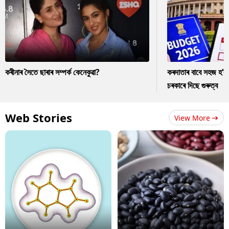
কৰীনাৰ সৈতে ছাৰাৰ সম্পৰ্ক কেনেকুৱা?
কৰদাতাৰ বাবে সহজ হ’ব
চৰকাৰে দিছে গুৰুত্ব
Web Stories
View More