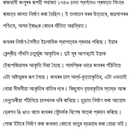
ৰাজধানী ৰংপুৰৰ ৰূপহী পথাৰত ১৭৪৬ চনত স্বৰ্গদেও প্ৰমত্ত সিংহৰ
ৰাজত্ব কালত নিৰ্মাণ কৰা হৈছিল। ই তলাতল ঘৰৰ উত্তৰে, জয়সাগৰৰ
পশ্চিমে, অসম ট্ৰাঙ্ক ৰোডৰ দাঁতিত অৱস্থিত।
ৰংঘৰৰ নিৰ্মাণ-শৈলীত ইচলামিক স্থাপত্যৰ প্ৰভাৱ পৰিছে। ইয়াৰ
কেন্দ্ৰীয় গাঁথনি চতুৰ্ভূজ আকৃতিৰ। দুই মূৰ আগবঢ়াই ইয়াক
ট্ৰেপেজিয়ামৰ আকৃতি দিয়া হৈছে। সামগ্ৰিক ভাৱে ৰংঘৰৰ গাঁঠনিয়ে
এটা অষ্টভূজৰ ৰূপ লৈছে। ৰংঘৰৰ চাল অৰ্দ্ধ-বৃত্তাকৃতিৰ, এটা ওভতাই
থোৱা দীঘলীয়া আকৃতিৰ বাতিৰ দৰে। কিছুমান বৃহদাকৃতিৰ স্তম্ভ আৰু
ধেনুভেৰীয়া গাঁঠনিয়ে চালখনক ধৰি ৰাখিছে। চূড়াত নিৰ্মাণ কৰা আহোম
ড্ৰেগন ঙি ঙাও খামে ৰংঘৰৰ সৌন্দৰ্যক বিশেষ মাত্ৰা প্ৰদান কৰিছে।
পোৰা ইটাৰে নিৰ্মাণ কৰা ৰংঘৰত কোনো ধাতুৰ ব্যৱহাৰ কৰা হোৱা নাই।