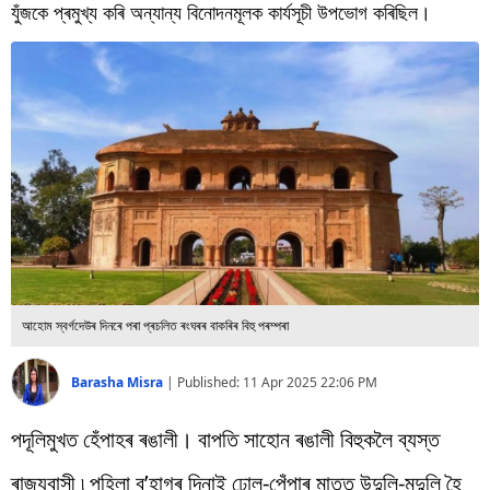
বিশ্ব
যুঁজকে প্ৰমুখ্য কৰি অন্যান্য বিনোদনমূলক কাৰ্যসূচী উপভোগ কৰিছিল।
প্ৰযুক্তি
Videos
আহোম স্বৰ্গদেউৰ দিনৰে পৰা প্ৰচলিত ৰংঘৰৰ বাকৰিৰ বিহু পৰম্পৰা
Barasha Misra
|
Published:
11 Apr 2025 22:06 PM
পদূলিমুখত হেঁপাহৰ ৰঙালী। বাপতি সাহোন ৰঙালী বিহুকলৈ ব্যস্ত
ৰাজ্যবাসী ৷ পহিলা ব’হাগৰ দিনাই ঢোল-পেঁপাৰ মাতত উদুলি-মুদুলি হৈ