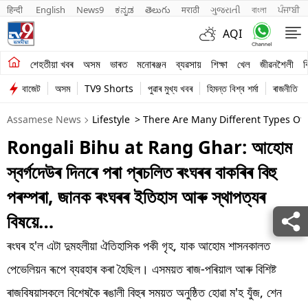
हिन्दी 
English
News9
ಕನ್ನಡ
తెలుగు
मराठी
ગુજરાતી
বাংলা
ਪੰਜਾਬੀ
AQI
শেহতীয়া খবৰ
শেহতীয়া খবৰ
অসম
ভাৰত
মনোৰঞ্জন
ব্যৱসায়
শিক্ষা
খেল
জীৱনশৈলী
ব
বাজেট
অসম
TV9 Shorts
পুৱাৰ মুখ্য খবৰ
হিমন্ত বিশ্ব শৰ্মা
ৰাজনীতি
অসম
Assamese News
Lifestyle
> There Are Many Different Types Of
ভাৰত
Rongali Bihu at Rang Ghar: আহোম
মনোৰঞ্জন
স্বৰ্গদেউৰ দিনৰে পৰা প্ৰচলিত ৰংঘৰৰ বাকৰিৰ বিহু
ব্যৱসায়
পৰম্পৰা, জানক ৰংঘৰৰ ইতিহাস আৰু স্থাপত্যৰ
বিষয়ে…
শিক্ষা
ৰংঘৰ হ'ল এটা দুমহলীয়া ঐতিহাসিক পকী গৃহ, যাক আহোম শাসনকালত
খেল
পেভেলিয়ন ৰূপে ব্যৱহাৰ কৰা হৈছিল। এসময়ত ৰাজ-পৰিয়াল আৰু বিশিষ্ট
জীৱনশৈলী
ৰাজবিষয়াসকলে বিশেষকৈ ৰঙালী বিহুৰ সময়ত অনুষ্ঠিত হোৱা ম'হ যুঁজ, শেন