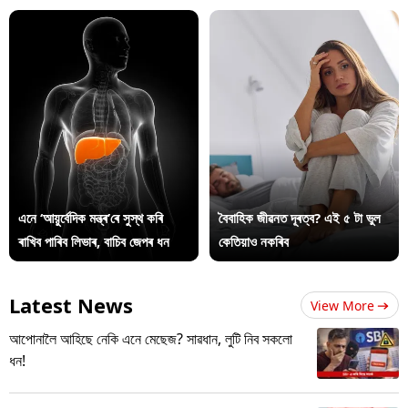
এনে ‘আয়ুৰ্বেদিক মন্ত্ৰ’ৰে সুস্থ কৰি
বৈবাহিক জীৱনত দূৰত্ব? এই ৫ টা ভুল
ৰাখিব পাৰিব লিভাৰ, বাচিব জেপৰ ধন
কেতিয়াও নকৰিব
Latest News
View More
আপোনালৈ আহিছে নেকি এনে মেছেজ? সাৱধান, লুটি নিব সকলো
ধন!