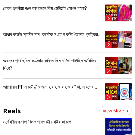
কেৱল গুলপীয়া ৰঙৰ কাগজেৰে কিয় মেৰিয়াই সোণৰ গহনা?
আধাৰ কাৰ্ডত স্বামীৰ নাম কেনেকৈ সংযোগ কৰিব?জানক প্ৰক্ৰিয়া...
অৱসৰৰ পূৰ্বে ছবিত কণ্ঠদান কৰিলে কিমান টকা পাইছিল অৰিজিৎ
সিঙে?
আপোনাৰ PF একাউণ্টত জমা হ’ব হাজাৰ হাজাৰ টকা, সবিশেষ...
Reels
View More
সৰ্থেবাৰীৰ কাপলা বিলত পৰিভ্ৰমী চৰাইৰ কাকলি