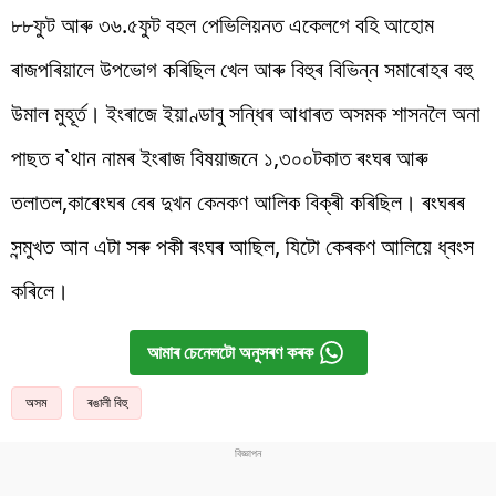
৮৮ফুট আৰু ৩৬.৫ফুট বহল পেভিলিয়নত একেলগে বহি আহোম
ৰাজপৰিয়ালে উপভোগ কৰিছিল খেল আৰু বিহুৰ বিভিন্ন সমাৰোহৰ বহু
উমাল মুহূৰ্ত। ইংৰাজে ইয়াণ্ডাবু সন্ধিৰ আধাৰত অসমক শাসনলৈ অনা
পাছত ব`থান নামৰ ইংৰাজ বিষয়াজনে ১,৩০০টকাত ৰংঘৰ আৰু
তলাতল,কাৰেংঘৰ বেৰ দুখন কেনকণ আলিক বিক্ৰী কৰিছিল। ৰংঘৰৰ
সন্মুখত আন এটা সৰু পকী ৰংঘৰ আছিল, যিটো কেৰকণ আলিয়ে ধ্বংস
কৰিলে।
আমাৰ চেনেলটো অনুসৰণ কৰক
অসম
ৰঙালী বিহু