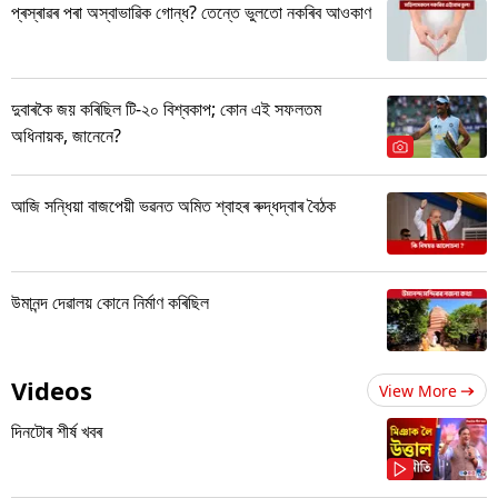
প্ৰস্ৰাৱৰ পৰা অস্বাভাৱিক গোন্ধ? তেন্তে ভুলতো নকৰিব আওকাণ
দুবাৰকৈ জয় কৰিছিল টি-২০ বিশ্বকাপ; কোন এই সফলতম
অধিনায়ক, জানেনে?
আজি সন্ধিয়া বাজপেয়ী ভৱনত অমিত শ্বাহৰ ৰুদ্ধদ্বাৰ বৈঠক
উমানন্দ দেৱালয় কোনে নিৰ্মাণ কৰিছিল
Videos
View More
দিনটোৰ শীৰ্ষ খবৰ