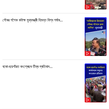
গৌৰৱ গগৈক কটাক্ষ মুখ্যমন্ত্ৰী হিমন্ত বিশ্ব শৰ্মাৰ...
বকো-ছয়গাঁৱত কংগ্ৰেছৰ তীব্ৰ প্ৰতিবাদ...