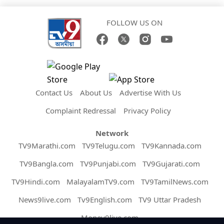
FOLLOW US ON
Contact Us
About Us
Advertise With Us
Complaint Redressal
Privacy Policy
Network
TV9Marathi.com
TV9Telugu.com
TV9Kannada.com
TV9Bangla.com
TV9Punjabi.com
TV9Gujarati.com
TV9Hindi.com
MalayalamTV9.com
TV9TamilNews.com
News9live.com
Tv9English.com
TV9 Uttar Pradesh
Money9live.com