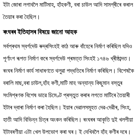
ইটা জোৰা লগাবলৈ মাটিমাহ, হাঁহকণী, বৰা চাউল আদি সামগ্ৰীৰে কৰাল
তৈয়াৰ কৰা হৈছিল।
ৰংঘৰৰ ইতিহাসৰ বিষয়ে জানো আহক
সৰ্বপ্ৰথম স্বৰ্গদেউ ৰুদ্ৰসিংহই কাঠ আৰু বাঁহেৰে নিৰ্মাণ কৰিছিল যদিও
পূৰ্ণাংগ ৰূপত নিৰ্মাণ কৰে স্বৰ্গদেউ প্ৰমত্ত সিংহই ১৭৪৬ খ্ৰীষ্ঠাব্দত।
ৰংঘৰ নিৰ্মাণ কাৰ্য সাধাৰণতে থলুৱা পদ্ধতিৰে নিৰ্মাণ কৰিছিল। বিশেষকৈ
বৰালি মাছ,বৰা চাউল,হাঁহ কণী,মাটি মাহ অন্যান্য কিছুমান বস্তুৰ
সংমিশ্ৰণক বিশেষ ভাৱে চিমেণ্ট প্ৰস্তুত কৰাৰ লগতে মাটিৰে তৈয়াৰী
ইটাৰ দ্বাৰা নিৰ্মাণ কৰা হৈছিল। ইয়াৰ দেৱালসমূহত দেৱ-দেৱীৰ, সিংহ,
হাতী আদি বিভিন্ন চিত্ৰ অংকন কৰিছিল। ৰংঘৰৰ আকৃতি দুই খলপীয়া
ইটাবৰণীয়া এটা খেল উপভোগ কৰা ঘৰ। ই দেখিবলৈ হাঁহ কণীৰ দৰে।