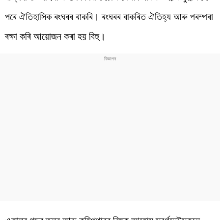
পৰে ঐতিহাসিক ৰংঘৰৰ বাকৰি। ৰংঘৰৰ বাকৰিত ঐতিহ্য আৰু পৰম্পৰা
ৰক্ষা কৰি আয়োজন কৰা হয় বিহু।