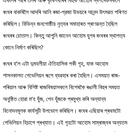
একালৰ গছৰ তলৰ আৰু কৃষিপথাৰৰ বিহুক আহোম স্বৰ্গদেউসকলে
ৰংঘৰ বাকৰিলৈ আদৰি আনি ৰজা-প্রজা উভয়ৰে আনন্দ উৎসৱত পৰিণত
কৰিছিল। বিভিন্ন জনগোষ্ঠীয় নৃত্যৰ সমাহাৰত প্ৰাণৱন্ত হৈছিল
ৰংঘৰৰ চোতাল। কিন্তু আপুনি জানেন আহোম যুগৰ ৰংঘৰৰ স্থাপত্য
কোনে নিৰ্মাণ কৰিছিল?
ৰংঘৰ হ’ল এটা দুমহলীয়া ঐতিহাসিক পকী গৃহ, যাক আহোম
শাসনকালত পেভেলিয়ন ৰূপে ব্যৱহাৰ কৰা হৈছিল। এসময়ত ৰাজ-
পৰিয়াল আৰু বিশিষ্ট ৰাজবিষয়াসকলে বিশেষকৈ ৰঙালী বিহুৰ সময়ত
অনুষ্ঠিত হোৱা ম’হ যুঁজ, শেন যুঁজকে প্ৰমুখ্য কৰি অন্যান্য
বিনোদনমূলক কাৰ্যসূচী উপভোগ কৰিছিল। ৰংঘৰ এছিয়াৰ প্ৰথমটো
পেভিলিয়ন হিচাপে প্ৰখ্যাত। এই গৃহটো আহোম সাম্ৰাজ্যৰ অন্যতম