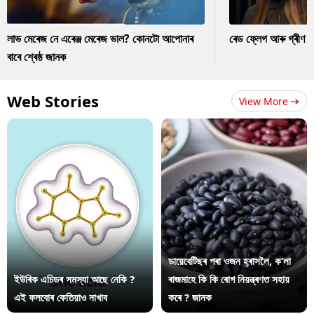
লাভ মেৰেজ নে এৰেঞ্জ মেৰেজ ভাল? কোনটো আপোনাৰ
ৰেড ফ্লেগ আৰু গ্ৰীণ ফ
বাবে শ্ৰেষ্ঠ জানক
Web Stories
View More
ডায়েবেটিছৰ পৰা ওজন হ্ৰাসলৈ, ক’লা
ইউৰিক এচিডৰ সমস্যা আছে নেকি ?
ৰাজমাহে কি কি ৰোগ নিয়ন্ত্ৰণত সহায়
এই ফলবোৰ কেতিয়াও নাখাব
কৰে ? জানক