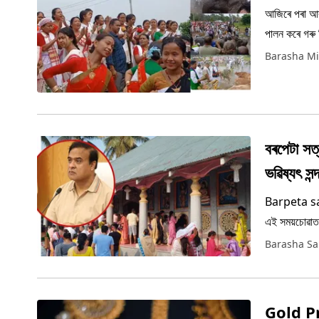
আজিৰে পৰা আৰম
পালন কৰে গৰু ব
Barasha Mi
বৰপেটা সত্
ভৱিষ্যৎ স
Barpeta satra Astrology: প্ৰতি বছৰৰ দৰ
এই সময়চোৱাত সত
Barasha S
Gold Pri