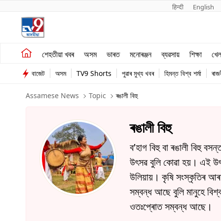
हिन्दी 
English
শেহতীয়া খবৰ
মনোৰঞ্জন
শেহতীয়া খবৰ
অসম
ভাৰত
মনোৰঞ্জন
ব্যৱসায়
শিক্ষা
খে
অসম
ব্যৱসায়
বাজেট
অসম
TV9 Shorts
পুৱাৰ মুখ্য খবৰ
হিমন্ত বিশ্ব শৰ্মা
ৰাজ
ভাৰত
Assamese News
Topic
ৰঙালী বিহু
ৰঙালী বিহু
ব’হাগ বিহু বা ৰঙালী বিহু 
উৎসৱ বুলি কোৱা হয়। এই উৎস
উলিয়ায়। কৃষি সংস্কৃতিৰ 
সম্বন্ধ আছে বুলি মানুহে ব
ওতঃপ্ৰোত সম্বন্ধ আছে।