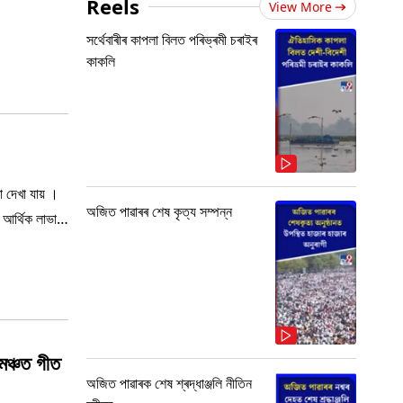
Reels
View More
সৰ্থেবাৰীৰ কাপলা বিলত পৰিভ্ৰমী চৰাইৰ
কাকলি
া দেখা যায় ।
অজিত পাৱাৰৰ শেষ কৃত্য সম্পন্ন
 আৰ্থিক লাভা-
মঞ্চত গীত
অজিত পাৱাৰক শেষ শ্ৰদ্ধাঞ্জলি নীতিন