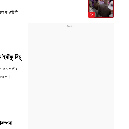
 কণ্ঠশিল্পী
বাঁকু বিচু
ন জনগোষ্ঠীৰ
জনাজাত।
ৰম্পৰা