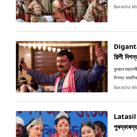
Barasha Mi
Diganta 
শিল্পী দি
বুধবাৰে মহানগ
দিগন্ত ভাৰতীক
এই ঘটনা।
Barasha Mi
Latasil B
পুৰস্কাৰস্ব