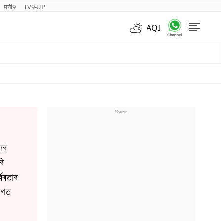
मनी9
TV9-UP
AQI
Videos
নৰ
ৰি
বৰতাৰ
 লগত