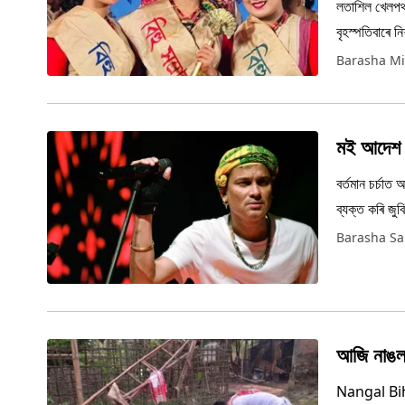
লতাশিল খেলপথা
বৃহস্পতিবাৰে ন
কৰে বঁটাসমূহ।
Barasha Mi
মই আদেশ দ
বৰ্তমান চৰ্চাত
ব্যক্ত কৰি জুব
Barasha S
আজি নাঙল
Nangal Bihu: 