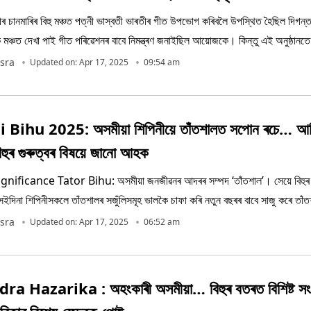
ৰীৰ চানমাৰিৰ বিহু মঞ্চত পত্নী ভাস্বতী ভাৰতীৰ গীত উপভোগ কৰিবলৈ উপস্থিত হৈছিল দিগন
 মঞ্চত দেখা পাই গীত পৰিৱেশনৰ বাবে নিমন্ত্ৰণ জনাইছিল আয়োজকে। কিন্তু এই অনুষ্ঠানত
sra
Updated on: Apr 17, 2025
09:54 am
Bihu 2025: অসমীয়া শিপিনীয়ে তাঁতশালত সপোন ৰচে… আজ
বিহুৰ গুৰুত্বৰ বিষয়ে জানো আহক
nificance Tator Bihu: অসমীয়া জনজীৱনৰ আদৰৰ সম্পদ ‘তাঁতশাল’। সেয়ে বিহুৰ চত
 সেইদিনা শিপিনীসকলে তাঁতশালৰ সজুঁলিসমূহ ভালকৈ চাফা কৰি নতুন বছৰৰ বাবে সাজু কৰে তা
sra
Updated on: Apr 17, 2025
06:52 am
 Hazarika : অহংকাৰী অসমীয়া… বিহুৰ বতৰত বিশিষ্ট সংগী