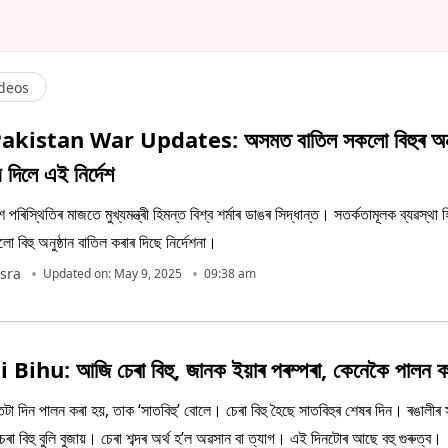
deos
akistan War Updates: অসমত বাতিল সকলো বিহুৰ অনুষ্
য়ে দিলে এই নিৰ্দেশ
শ পৰিস্থিতিৰ মাজতে মুখ্যমন্ত্ৰী হিমন্ত বিশ্ব শৰ্মাৰ ডাঙৰ সিদ্ধান্ত। সতৰ্কতামূলক ব্যৱস্থা
বিহু অনুষ্ঠান বাতিল কৰাৰ দিছে নিৰ্দেশনা।
sra
Updated on: May 9, 2025
09:38 am
Bihu: আজি চেৰা বিহু, জানক ইয়াৰ পৰম্পৰা, কেনেকৈ পালন ক
াতটা দিন পালন কৰা হয়, তাক ‘সাতবিহু’ বোলে। চেৰা বিহু হৈছে সাতবিহুৰ শেষৰ দিন। ৰঙালীৰ
েৰা বিহু বুলি বুজায়। চেৰা শব্দৰ অৰ্থ হ’ল অৱসান বা ত্যাগ। এই দিনটোৰ আছে বহু গুৰুত্ব।