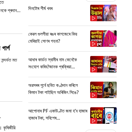
াতে
দিনটোৰ শীৰ্ষ খবৰ
জনকে প্ৰদান
কেৱল গুলপীয়া ৰঙৰ কাগজেৰে কিয়
মেৰিয়াই সোণৰ গহনা?
গাৰ্গ
আধাৰ কাৰ্ডত স্বামীৰ নাম কেনেকৈ
 সন্দৰ্ভত মত
সংযোগ কৰিব?জানক প্ৰক্ৰিয়া...
অৱসৰৰ পূৰ্বে ছবিত কণ্ঠদান কৰিলে
কিমান টকা পাইছিল অৰিজিৎ সিঙে?
আপোনাৰ PF একাউণ্টত জমা হ’ব হাজাৰ
…
হাজাৰ টকা, সবিশেষ...
। কৃষিজীৱি