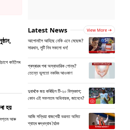
Latest News
View More
ঠান,
আপোনালৈ আহিছে নেকি এনে মেছেজ?
সাৱধান, লুটি নিব সকলো ধন!
 হিচাপে কাইলৈৰ
প্ৰস্ৰাৱৰ পৰা অস্বাভাৱিক গোন্ধ?
তেন্তে ভুলতো নকৰিব আওকাণ
দুবাৰকৈ জয় কৰিছিল টি-২০ বিশ্বকাপ;
কোন এই সফলতম অধিনায়ক, জানেনে?
ৰা হয়
আজি সন্ধিয়া বাজপেয়ী ভৱনত অমিত
 সপ্তম আৰু
শ্বাহৰ ৰুদ্ধদ্বাৰ বৈঠক