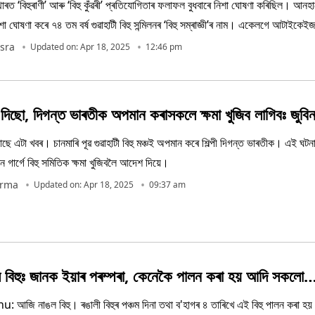
ৰত ‘বিহুৰাণী’ আৰু ‘বিহু কুঁৱৰী’ প্ৰতিযোগিতাৰ ফলাফল বুধবাৰে নিশা ঘোষণা কৰিছিল। আনহ
িশা ঘোষণা কৰে ৭৪ তম বৰ্ষ গুৱাহাটী বিহু সন্মিলনৰ ‘বিহু সম্ৰাজ্ঞী’ৰ নাম। একেলগে আটাইকেই
sra
Updated on: Apr 18, 2025
12:46 pm
িছো, দিগন্ত ভাৰতীক অপমান কৰাসকলে ক্ষমা খুজিব লাগিবঃ জুবিন 
 আছে এটা খবৰ। চানমাৰি পূৱ গুৱাহাটী বিহু মঞ্চই অপমান কৰে শিল্পী দিগন্ত ভাৰতীক। এই ঘটনা
িন গাৰ্গে বিহু সমিতিক ক্ষমা খুজিবলৈ আদেশ দিয়ে।
arma
Updated on: Apr 18, 2025
09:37 am
 বিহুঃ জানক ইয়াৰ পৰম্পৰা, কেনেকৈ পালন কৰা হয় আদি সকলো
আজি নাঙল বিহু। ৰঙালী বিহুৰ পঞ্চম দিনা তথা ব'হাগৰ ৪ তাৰিখে এই বিহু পালন কৰা হয়