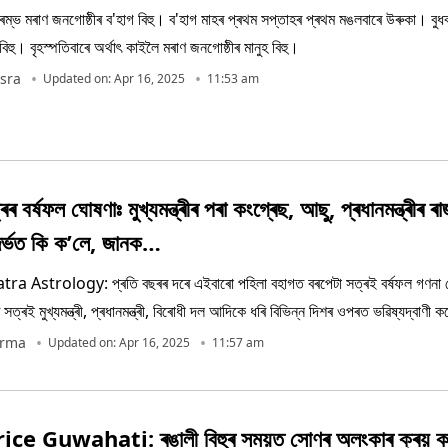
্ভ মৰাণ জনগোষ্ঠীৰ ব'হাগ বিহু। ব'হাগ মাহৰ প্ৰথম সপ্তাহৰ প্ৰথম মঙলবাৰে উৰুকা। বুধ
িহু। বৃহস্পতিবাৰে অৰ্থাৎ কাইলৈ মৰাণ জনগোষ্ঠীৰ মানুহ বিহু।
sra
Updated on: Apr 16, 2025
11:53 am
ৰৰ বৰ্ষফল ঘোষণাঃ মুখ্যমন্ত্ৰীৰ পৰা কংগ্ৰেছ, আছু, প্ৰধানমন্ত্ৰীৰ 
ন্দৰ্ভত কি ক’লে, জানক…
ে এইবাৰো পহিলা বহাগত বৰপেটা সত্ৰই বৰ্ষফল গণনা ঘোষণা কৰে।
্ৰই মুখ্যমন্ত্ৰী, প্ৰধানমন্ত্ৰী, বিৰোধী দল আদিকে ধৰি বিভিন্ন দিশৰ ওপৰত ভৱিষ্যদ্বাণী 
arma
Updated on: Apr 16, 2025
11:57 am
ce Guwahati: ৰঙালী বিহুৰ সময়ত সোণৰ অলংকাৰ ক্ৰয় কৰি