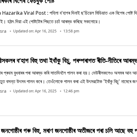
াজৰিকাৰ বিশেষ ফেচবুক পোষ্ট
arika Viral Post : পহিলা ব'হাগৰ দিনাই ছ'চিয়েল মিডিয়াত এক বিশেষ পোষ্ট দিলে
িকাই। হঠাৎ দিয়া এই পোষ্টটোৰ পিছতে চৰ্চা আৰম্ভ কৰিছে সকলোৱে।
sra
Updated on: Apr 16, 2025
13:58 pm
কলৰ ব’হাগ বিহু তথা ইবাঁকু বিচু, পৰম্পৰাগত ৰীতি-নীতিৰে আৰম্ভ ই
'হাগৰ প্ৰথম বুধবাৰৰ পৰা আৰম্ভ কৰি সাতদিনলৈ পালন কৰা হয়। দেউৰীসকলেও অসমৰ আন আ
তুত বসন্ত উৎসব পালন কৰে। তেওঁলোকে পালন কৰা এই উৎসৱটোক 'ইবাঁকু বিচু' নামেৰে 
ই উৎসৱ উদযাপন কৰা হয়।
sra
Updated on: Apr 16, 2025
12:46 pm
জনগোষ্ঠীৰ গৰু বিহু, মৰাণ জনগোষ্ঠীৰ অতীজৰে পৰা চলি আছে বহু প