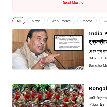
Read More
All
News
Web Stories
Photos
Vi
India-P
মুখ্যমন্ত্ৰী
দেশত যুদ্ধ সদৃ
পৰা অসমৰ সকলো 
Barasha Mi
Rongali 
ৰঙালী বিহুত স
অন্তিম বিহুক চ