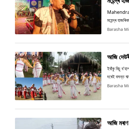
মহেন্দ্ৰ হ
Mahendra Haz
মহেন্দ্ৰ হাজৰ
Barasha Mi
আজি দেউৰীস
ইবাঁকু বিচু ব
দৰেই বসন্ত ঋ
সাতদিন ধৰি এ
Barasha Mi
আজি মৰাণ 