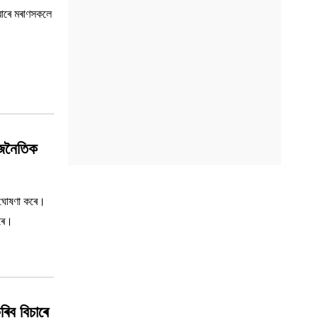
বাৰে মৰাণসকলে
ৰাজনৈতিক
কৰে।
ব বিচাৰে