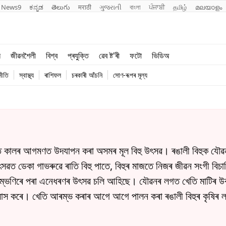
News9
ಕನ್ನಡ
తెలుగు
मराठी
ગુજરાતી
বাংলা
ਪੰਜਾਬੀ
தமிழ்
മലയാളം
শিক্ষা
বিশ্ব
ল
জীৱনশৈলী
বিশ্ব
প্ৰযুক্তি
ৱেব ষ্ট'ৰী
ফটো
ভিডিঅ
খেল
প্ৰযুক্তি
নীতি
স্বাস্থ্য
ৰাশিফল
চৰকাৰী আঁচনি
সোণ-ৰূপৰ মূল্য
জীৱনশৈলী
বসন্ত কালৰ আগমণত উদযাপন কৰা অসমৰ মূল বিহু উৎসৱ। ৰঙালী বিহুক যৌৱ
ৱত ডেকা গাভৰুৱে ৰাতি বিহু পাতে, বিহুৰ মাজতে নিজৰ জীৱন সংগী বিচা
আৰম্ভণিৰে পৰা এনেধৰণৰ উৎসৱ চলি আহিছে। যৌৱনৰ লগত খেতি মাটিৰ উৰ্
িশ্বাস কৰে। খেতি আৰম্ভ কৰাৰ আগে আগে পালন কৰা ৰঙালী বিহুৰ কৃষিৰ