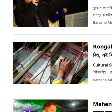
বুধবাৰে মহানগ
দিগন্ত ভাৰতীক
এই ঘটনা।
Barasha Mi
Rongali 
বিহু, এই 
Cultural Sig
‘তাঁতৰ বিহু’।
Barasha Mi
Mahendra