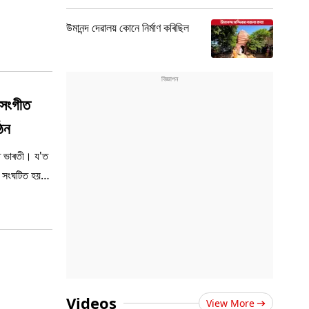
উমানন্দ দেৱালয় কোনে নিৰ্মাণ কৰিছিল
সংগীত
ঠন
্ত ভাৰতী। য'ত
ে সংঘটিত হয়
Videos
View More