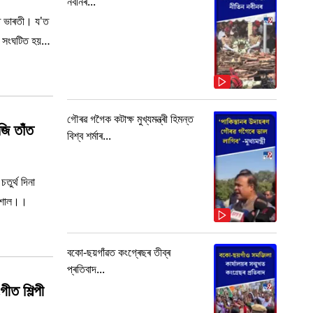
নবীনৰ...
্ত ভাৰতী। য'ত
ে সংঘটিত হয়
গৌৰৱ গগৈক কটাক্ষ মুখ্যমন্ত্ৰী হিমন্ত
ি তাঁত
বিশ্ব শৰ্মাৰ...
ুৰ্থ দিনা
ঁতশাল।।
বকো-ছয়গাঁৱত কংগ্ৰেছৰ তীব্ৰ
প্ৰতিবাদ...
ত শিল্পী