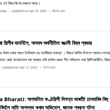
ত এই বিহুৰ বিশেষ গুৰুত্ব আছে।
arma
Updated on: Apr 18, 2025
08:55 am
া শিল্পীৰ মাননিলৈ, অসমৰ অৰ্থনীতিত ৰঙালী বিহুৰ প্ৰভাৱ
ে ভঁৰাল ভৰাৰ পাছত টনকিয়াল হয় অসমীয়াৰ অৱস্থা । বিহুৱে আৰ্থিক দিশতো প্ৰভাৱ পেলোৱ
ালত বোৱা গামোচাখনৰ পৰা আৰম্ভ কৰি বৰ্তমান মঞ্চত গীত পৰিৱেশন কৰা শিল্পীগৰাকীলৈ, বিহুৰ
িশ আছে । সেয়াও আমি আলোচনা কৰা উচিত ।
Updated on: Apr 17, 2025
15:15 pm
harati: অপমানিত কণ্ঠশিল্পী দিগন্ত ভাৰতী! চানমাৰিৰ বিহু 
ৰিবলৈ মাতি অপদস্থ কৰাৰ অভিযোগ, জানক প্ৰকৃত ঘটনা