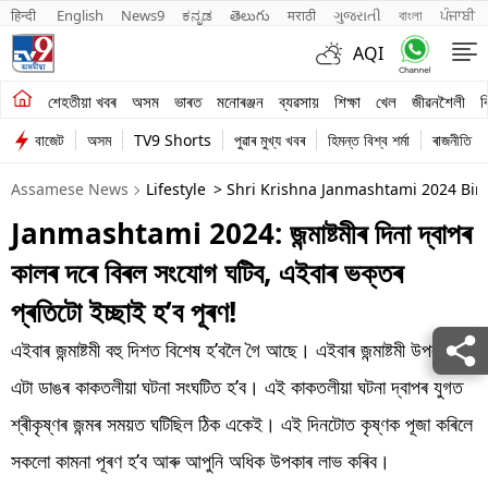
हिन्दी 
English
News9
ಕನ್ನಡ
తెలుగు
मराठी
ગુજરાતી
বাংলা
ਪੰਜਾਬੀ
AQI
শেহতীয়া খবৰ
শেহতীয়া খবৰ
অসম
ভাৰত
মনোৰঞ্জন
ব্যৱসায়
শিক্ষা
খেল
জীৱনশৈলী
ব
বাজেট
অসম
TV9 Shorts
পুৱাৰ মুখ্য খবৰ
হিমন্ত বিশ্ব শৰ্মা
ৰাজনীতি
অসম
Assamese News
Lifestyle
> Shri Krishna Janmashtami 2024 Bir
ভাৰত
Janmashtami 2024: জন্মাষ্টমীৰ দিনা দ্বাপৰ
মনোৰঞ্জন
কালৰ দৰে বিৰল সংযোগ ঘটিব, এইবাৰ ভক্তৰ
ব্যৱসায়
প্ৰতিটো ইচ্ছাই হ’ব পূৰণ!
শিক্ষা
এইবাৰ জন্মাষ্টমী বহু দিশত বিশেষ হ’বলৈ গৈ আছে। এইবাৰ জন্মাষ্টমী উপলক্ষে
এটা ডাঙৰ কাকতলীয়া ঘটনা সংঘটিত হ’ব। এই কাকতলীয়া ঘটনা দ্বাপৰ যুগত
খেল
শ্ৰীকৃষ্ণৰ জন্মৰ সময়ত ঘটিছিল ঠিক একেই। এই দিনটোত কৃষ্ণক পূজা কৰিলে
জীৱনশৈলী
সকলো কামনা পূৰণ হ’ব আৰু আপুনি অধিক উপকাৰ লাভ কৰিব।