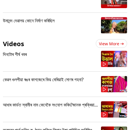
উমানন্দ দেৱালয় কোনে নিৰ্মাণ কৰিছিল
Videos
View More
দিনটোৰ শীৰ্ষ খবৰ
কেৱল গুলপীয়া ৰঙৰ কাগজেৰে কিয় মেৰিয়াই সোণৰ গহনা?
আধাৰ কাৰ্ডত স্বামীৰ নাম কেনেকৈ সংযোগ কৰিব?জানক প্ৰক্ৰিয়া...
অৱসৰৰ পূৰ্বে ছবিত কণ্ঠদান কৰিলে কিমান টকা পাইছিল অৰিজিৎ