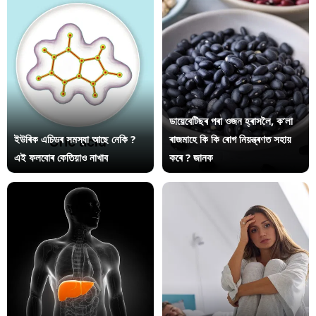
ডায়েবেটিছৰ পৰা ওজন হ্ৰাসলৈ, ক’লা
ইউৰিক এচিডৰ সমস্যা আছে নেকি ?
ৰাজমাহে কি কি ৰোগ নিয়ন্ত্ৰণত সহায়
এই ফলবোৰ কেতিয়াও নাখাব
কৰে ? জানক