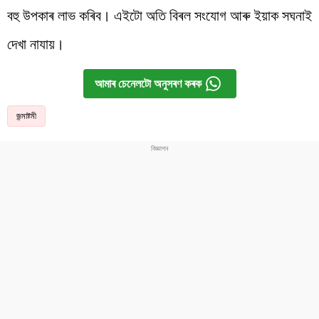
বহু উপকাৰ লাভ কৰিব। এইটো অতি বিৰল সংযোগ আৰু ইয়াক সঘনাই
দেখা নাযায়।
আমাৰ চেনেলটো অনুসৰণ কৰক
জন্মাষ্টমী