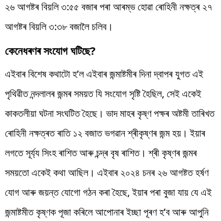
২৬ আগষ্টৰ বিয়লি ৩:৫৫ বজাৰ পৰা আৰম্ভ হোৱা ৰোহিনী নক্ষত্ৰ ২৭
আগষ্টৰ বিয়লি ৩:৩৮ বজালৈ চলিব।
কেনেধৰণৰ সংযোগ ঘটিছে?
এইবাৰ বিশেষ কথাটো হ’ল এইবাৰ জন্মাষ্টমীৰ দিনা দ্বাপৰ যুগত এই
পৃথিৱীত নন্দলালৰ জন্মৰ সময়ত যি সংযোগ সৃষ্টি হৈছিল, সেই একেই
কাকতলীয়া ঘটনা সংঘটিত হৈছে। ভাদ মাহৰ কৃষ্ণ পক্ষৰ অষ্টমী তাৰিখত
ৰোহিনী নক্ষত্ৰত ৰাতি ১২ বজাত ভগৱান শ্ৰীকৃষ্ণৰ জন্ম হয়। ইয়াৰ
লগতে সূৰ্য্য সিংহ ৰাশিত আৰু চন্দ্ৰ বৃষ ৰাশিত। শ্ৰী কৃষ্ণৰ জন্মৰ
সময়তো একেই কথা আছিল। এইবাৰ ২০২৪ চনৰ ২৬ আগষ্টত হৰ্ষণ
যোগ আৰু জয়ন্ত যোগো গঠন কৰা হৈছে, ইয়াৰ পৰা বুজা যায় যে এই
জন্মাষ্টমীত কৃষ্ণক পূজা কৰিলে আপোনাৰ ইচ্ছা পূৰণ হ’ব আৰু আপুনি