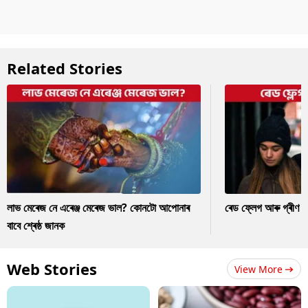
Related Stories
লাভ মেৰেজ নে এৰেঞ্জ মেৰেজ ভাল? কোনটো আপোনাৰ
ৰেড ফ্লেগ আৰু গ্ৰীণ ফ
বাবে শ্ৰেষ্ঠ জানক
Web Stories
View More