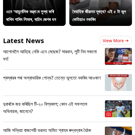
এনে ‘আয়ুৰ্বেদিক মন্ত্ৰ’ৰে সুস্থ কৰি
বৈবাহিক জীৱনত দূৰত্ব? এই ৫ টা ভুল
ৰাখিব পাৰিব লিভাৰ, বাচিব জেপৰ ধন
কেতিয়াও নকৰিব
Latest News
View More
আপোনালৈ আহিছে নেকি এনে মেছেজ? সাৱধান, লুটি নিব সকলো
ধন!
প্ৰস্ৰাৱৰ পৰা অস্বাভাৱিক গোন্ধ? তেন্তে ভুলতো নকৰিব আওকাণ
দুবাৰকৈ জয় কৰিছিল টি-২০ বিশ্বকাপ; কোন এই সফলতম
অধিনায়ক, জানেনে?
আজি সন্ধিয়া বাজপেয়ী ভৱনত অমিত শ্বাহৰ ৰুদ্ধদ্বাৰ বৈঠক