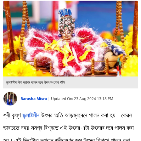
বিশ্ব
প্ৰযুক্তি
Videos
জন্মাষ্টমীৰ দিনা দ্বাপৰ কালৰ দৰে বিৰল সংযোগ ঘটিব
Barasha Misra
|
Updated On:
23 Aug 2024 13:18 PM
শ্ৰী কৃষ্ণ
জন্মাষ্টমীৰ
উৎসৱ অতি আড়ম্বৰেৰে পালন কৰা হয়। কেৱল
ভাৰততে নহয় সমগ্ৰ বিশ্বতে এই উৎসৱ এটা উৎসৱৰ দৰে পালন কৰা
হয়। এই দিনটোত ভগৱান শ্ৰীকৃষ্ণৰ জন্ম উৎসৱ হিচাপে পালন কৰা