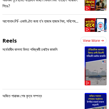
সিঙে?
আপোনাৰ PF একাউণ্টত জমা হ’ব হাজাৰ হাজাৰ টকা, সবিশেষ...
Reels
View More
সৰ্থেবাৰীৰ কাপলা বিলত পৰিভ্ৰমী চৰাইৰ কাকলি
অজিত পাৱাৰৰ শেষ কৃত্য সম্পন্ন