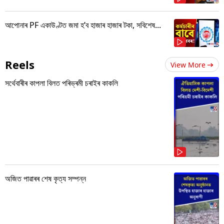
আপোনাৰ PF একাউণ্টত জমা হ’ব হাজাৰ হাজাৰ টকা, সবিশেষ...
Reels
View More
সৰ্থেবাৰীৰ কাপলা বিলত পৰিভ্ৰমী চৰাইৰ কাকলি
অজিত পাৱাৰৰ শেষ কৃত্য সম্পন্ন