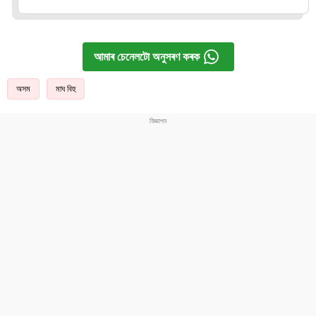
আমাৰ চেনেলটো অনুসৰণ কৰক
অসম
মাঘ বিহু