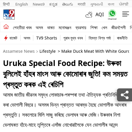
हिन्दी 
English
News9
ಕನ್ನಡ
తెలుగు
मराठी
ગુજરાતી
বাংলা
ਪੰਜਾਬੀ
AQI
শেহতীয়া খবৰ
শেহতীয়া খবৰ
অসম
ভাৰত
মনোৰঞ্জন
ব্যৱসায়
শিক্ষা
খেল
জীৱনশৈলী
ব
বাজেট
অসম
TV9 Shorts
পুৱাৰ মুখ্য খবৰ
হিমন্ত বিশ্ব শৰ্মা
ৰাজনীতি
অসম
Assamese News
Lifestyle
> Make Duck Meat With White Gourd E
ভাৰত
Uruka Special Food Recipe: উৰুকা
মনোৰঞ্জন
বুলিলেই হাঁহৰ মাংস আৰু কোমোৰাৰ জুতি! কম সময়ত
ব্যৱসায়
প্ৰস্তুত কৰক এই ৰেচিপি
শিক্ষা
আমাৰ জাতীয় জীৱনৰ সমৃদ্ধ লোকাচাৰ-পৰম্পৰা তথা ঐতিহ্যক প্ৰতিনিধিত্ব
কৰা ভোগালী বিহুৱে। অসমৰ ভিন্ন প্ৰান্তত আৰম্ভ হৈছে ভোগালীক আদৰাৰ
খেল
প্ৰস্তুতি। সকলোৱে মিলি সাজু কৰিছে ভেলাঘৰ আৰু মেজি ৷ উৰুকাৰ নিশা
জীৱনশৈলী
ভেলাঘৰত হাঁহে-মাহে তৃপ্তিৰে এসাঁজ নোখোৱালৈকে যেন ভোগালীৰ আনন্দ