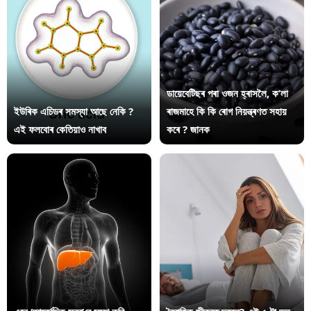
ডায়েবেটিছৰ পৰা ওজন হ্ৰাসলৈ, ক’লা
ইউৰিক এচিডৰ সমস্যা আছে নেকি ?
ৰাজমাহে কি কি ৰোগ নিয়ন্ত্ৰণত সহায়
এই ফলবোৰ কেতিয়াও নাখাব
কৰে ? জানক