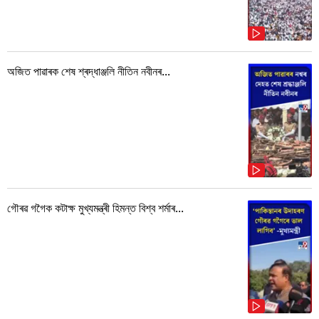
অজিত পাৱাৰক শেষ শ্ৰদ্ধাঞ্জলি নীতিন নবীনৰ...
গৌৰৱ গগৈক কটাক্ষ মুখ্যমন্ত্ৰী হিমন্ত বিশ্ব শৰ্মাৰ...