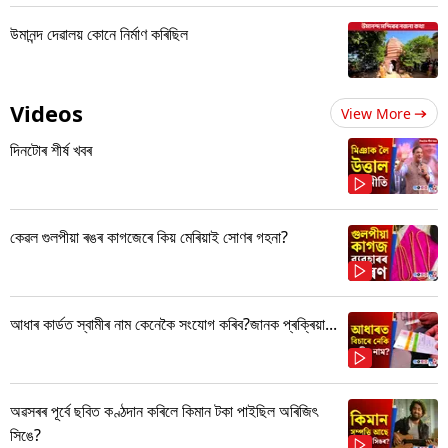
উমানন্দ দেৱালয় কোনে নিৰ্মাণ কৰিছিল
Videos
View More
দিনটোৰ শীৰ্ষ খবৰ
কেৱল গুলপীয়া ৰঙৰ কাগজেৰে কিয় মেৰিয়াই সোণৰ গহনা?
আধাৰ কাৰ্ডত স্বামীৰ নাম কেনেকৈ সংযোগ কৰিব?জানক প্ৰক্ৰিয়া...
অৱসৰৰ পূৰ্বে ছবিত কণ্ঠদান কৰিলে কিমান টকা পাইছিল অৰিজিৎ
সিঙে?