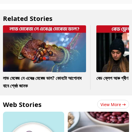
Related Stories
লাভ মেৰেজ নে এৰেঞ্জ মেৰেজ ভাল? কোনটো আপোনাৰ
ৰেড ফ্লেগ আৰু গ্ৰীণ ফ
বাবে শ্ৰেষ্ঠ জানক
Web Stories
View More