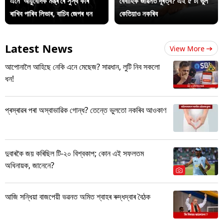
এনে ‘আয়ুৰ্বেদিক মন্ত্ৰ’ৰে সুস্থ কৰি
বৈবাহিক জীৱনত দূৰত্ব? এই ৫ টা ভুল
ৰাখিব পাৰিব লিভাৰ, বাচিব জেপৰ ধন
কেতিয়াও নকৰিব
Latest News
View More
আপোনালৈ আহিছে নেকি এনে মেছেজ? সাৱধান, লুটি নিব সকলো
ধন!
প্ৰস্ৰাৱৰ পৰা অস্বাভাৱিক গোন্ধ? তেন্তে ভুলতো নকৰিব আওকাণ
দুবাৰকৈ জয় কৰিছিল টি-২০ বিশ্বকাপ; কোন এই সফলতম
অধিনায়ক, জানেনে?
আজি সন্ধিয়া বাজপেয়ী ভৱনত অমিত শ্বাহৰ ৰুদ্ধদ্বাৰ বৈঠক