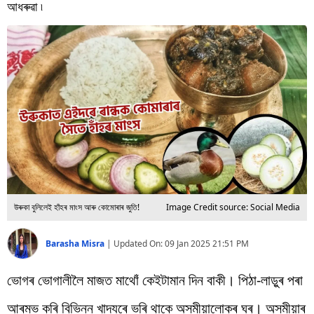
বিশ্ব
আধৰুৱা ৷
প্ৰযুক্তি
Videos
উৰুকা বুলিলেই হাঁহৰ মাংস আৰু কোমোৰাৰ জুতি!
Image Credit source: Social Media
Barasha Misra
|
Updated On:
09 Jan 2025 21:51 PM
ভোগৰ ভোগালীলৈ মাজত মাথোঁ কেইটামান দিন বাকী। পিঠা-লাড়ুৰ পৰা
আৰম্ভ কৰি বিভিন্ন খাদ্যৰে ভৰি থাকে অসমীয়ালোকৰ ঘৰ। অসমীয়াৰ