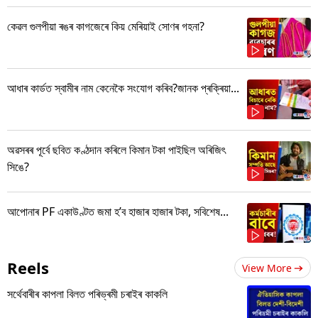
কেৱল গুলপীয়া ৰঙৰ কাগজেৰে কিয় মেৰিয়াই সোণৰ গহনা?
আধাৰ কাৰ্ডত স্বামীৰ নাম কেনেকৈ সংযোগ কৰিব?জানক প্ৰক্ৰিয়া...
অৱসৰৰ পূৰ্বে ছবিত কণ্ঠদান কৰিলে কিমান টকা পাইছিল অৰিজিৎ
সিঙে?
আপোনাৰ PF একাউণ্টত জমা হ’ব হাজাৰ হাজাৰ টকা, সবিশেষ...
Reels
View More
সৰ্থেবাৰীৰ কাপলা বিলত পৰিভ্ৰমী চৰাইৰ কাকলি