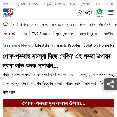
हिन्दी 
English
News9
ಕನ್ನಡ
తెలుగు
मराठी
ગુજરાતી
বাংলা
ਪੰਜਾਬੀ
AQI
শেহতীয়া খবৰ
শেহতীয়া খবৰ
অসম
ভাৰত
মনোৰঞ্জন
ব্যৱসায়
শিক্ষা
খেল
জীৱনশৈলী
ব
বাজেট
অসম
TV9 Shorts
পুৱাৰ মুখ্য খবৰ
হিমন্ত বিশ্ব শৰ্মা
ৰাজনীতি
অসম
Assamese News
Lifestyle
> Insects Problem Solution Home Rem
ভাৰত
পোক-পৰুৱাই সমস্যা দিছে নেকি? এই ঘৰুৱা উপায়ৰ
মনোৰঞ্জন
দ্বাৰা লাভ কৰক সমাধান…
ব্যৱসায়
প্ৰায় সকলোৰে ঘৰত পোক-পৰুৱা থকা সাধাৰণ কথা। কিন্তু ইয়াৰ পৰিমাণ বেছি
শিক্ষা
হ'লে সমস্যা হয়। অৱশ্যে কিছুমান ঘৰুৱা উপায়ৰ দ্বাৰা ইয়াৰ পৰা পৰিত্ৰাণ
পাব পাৰে।
খেল
জীৱনশৈলী