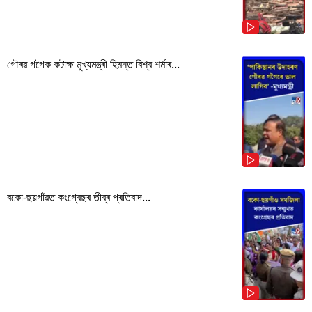
গৌৰৱ গগৈক কটাক্ষ মুখ্যমন্ত্ৰী হিমন্ত বিশ্ব শৰ্মাৰ...
বকো-ছয়গাঁৱত কংগ্ৰেছৰ তীব্ৰ প্ৰতিবাদ...