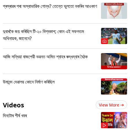
প্ৰস্ৰাৱৰ পৰা অস্বাভাৱিক গোন্ধ? তেন্তে ভুলতো নকৰিব আওকাণ
দুবাৰকৈ জয় কৰিছিল টি-২০ বিশ্বকাপ; কোন এই সফলতম
অধিনায়ক, জানেনে?
আজি সন্ধিয়া বাজপেয়ী ভৱনত অমিত শ্বাহৰ ৰুদ্ধদ্বাৰ বৈঠক
উমানন্দ দেৱালয় কোনে নিৰ্মাণ কৰিছিল
Videos
View More
দিনটোৰ শীৰ্ষ খবৰ