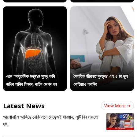
এনে ‘আয়ুৰ্বেদিক মন্ত্ৰ’ৰে সুস্থ কৰি
বৈবাহিক জীৱনত দূৰত্ব? এই ৫ টা ভুল
ৰাখিব পাৰিব লিভাৰ, বাচিব জেপৰ ধন
কেতিয়াও নকৰিব
Latest News
View More
আপোনালৈ আহিছে নেকি এনে মেছেজ? সাৱধান, লুটি নিব সকলো
ধন!