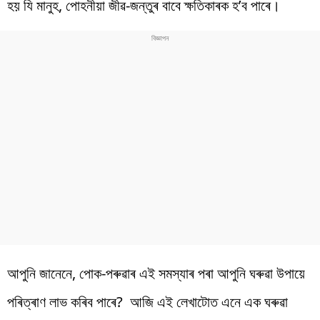
হয় যি মানুহ, পোহনীয়া জীৱ-জন্তুৰ বাবে ক্ষতিকাৰক হ’ব পাৰে।
আপুনি জানেনে, পোক-পৰুৱাৰ এই সমস্যাৰ পৰা আপুনি ঘৰুৱা উপায়ে
পৰিত্ৰাণ লাভ কৰিব পাৰে? আজি এই লেখাটোত এনে এক ঘৰুৱা