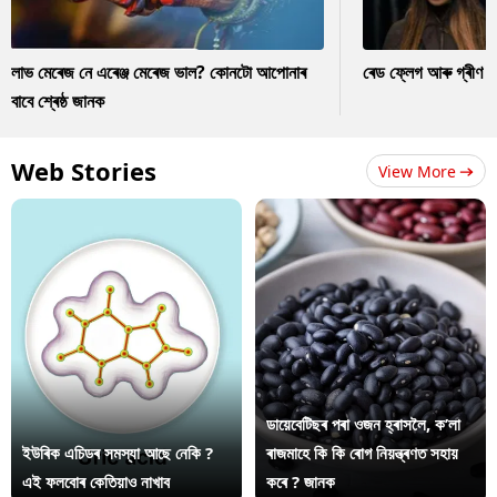
লাভ মেৰেজ নে এৰেঞ্জ মেৰেজ ভাল? কোনটো আপোনাৰ
ৰেড ফ্লেগ আৰু গ্ৰীণ ফ
বাবে শ্ৰেষ্ঠ জানক
Web Stories
View More
ডায়েবেটিছৰ পৰা ওজন হ্ৰাসলৈ, ক’লা
ইউৰিক এচিডৰ সমস্যা আছে নেকি ?
ৰাজমাহে কি কি ৰোগ নিয়ন্ত্ৰণত সহায়
এই ফলবোৰ কেতিয়াও নাখাব
কৰে ? জানক