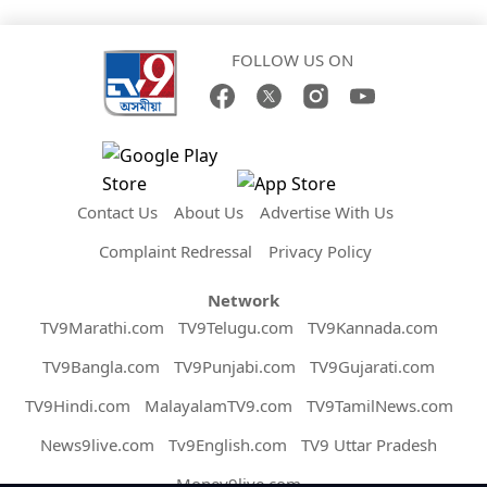
FOLLOW US ON
Contact Us
About Us
Advertise With Us
Complaint Redressal
Privacy Policy
Network
TV9Marathi.com
TV9Telugu.com
TV9Kannada.com
TV9Bangla.com
TV9Punjabi.com
TV9Gujarati.com
TV9Hindi.com
MalayalamTV9.com
TV9TamilNews.com
News9live.com
Tv9English.com
TV9 Uttar Pradesh
Money9live.com