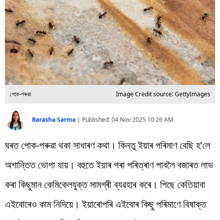
বিশ্ব
প্ৰযুক্তি
Videos
পোক-পৰুৱা
Image Credit source: GettyImages
Barasha Sarma
|
Published:
04 Nov 2025 10:26 AM
ঘৰত পোক-পৰুৱা থকা সাধাৰণ কথা। কিন্তু ইয়াৰ পৰিমাণ বেছি হ’লে
অশান্তিত ভোগা যায়। বহুতে ইয়াৰ পৰা পৰিত্ৰাণ পাবলৈ বজাৰত লাভ
কৰা কিছুমান কেমিকেলযুক্ত সামগ্ৰী ব্যৱহাৰ কৰে। পিছে কেতিয়াবা
এইবোৰেও কাম নিদিয়ে। ইয়াৰোপৰি এইবোৰ কিছু পৰিমাণে বিষাক্ত