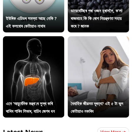
ডায়েবেটিছৰ পৰা ওজন হ্ৰাসলৈ, ক’লা
ইউৰিক এচিডৰ সমস্যা আছে নেকি ?
ৰাজমাহে কি কি ৰোগ নিয়ন্ত্ৰণত সহায়
এই ফলবোৰ কেতিয়াও নাখাব
কৰে ? জানক
এনে ‘আয়ুৰ্বেদিক মন্ত্ৰ’ৰে সুস্থ কৰি
বৈবাহিক জীৱনত দূৰত্ব? এই ৫ টা ভুল
ৰাখিব পাৰিব লিভাৰ, বাচিব জেপৰ ধন
কেতিয়াও নকৰিব
Latest News
View More