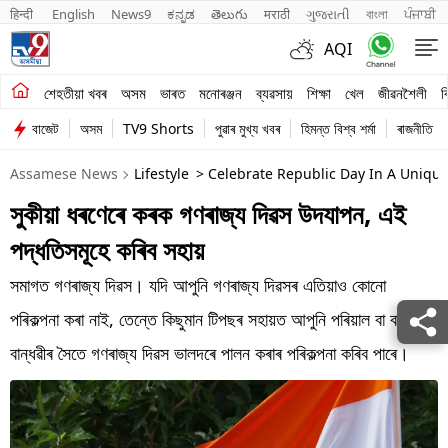
हिन्दी 
English
News9
ಕನ್ನಡ
తెలుగు
मराठी
ગુજરાતી
বাংলা
ਪੰਜਾਬੀ
AQI
শেহতীয়া খবৰ
শেহতীয়া খবৰ
অসম
ভাৰত
মনোৰঞ্জন
ব্যৱসায়
শিক্ষা
খেল
জীৱনশৈলী
ব
বাজেট
অসম
TV9 Shorts
পুৱাৰ মুখ্য খবৰ
হিমন্ত বিশ্ব শৰ্মা
ৰাজনীতি
অসম
Assamese News
Lifestyle
> Celebrate Republic Day In A Uniqu
ভাৰত
সুকীয়া ধৰণেৰে কৰক গণৰাজ্য দিৱস উদযাপন, এই
মনোৰঞ্জন
পদ্ধতিসমূহে কৰিব সহায়
ব্যৱসায়
সমাগত গণৰাজ্য দিৱস। যদি আপুনি গণৰাজ্য দিৱসৰ এতিয়াও কোনো
শিক্ষা
পৰিকল্পনা কৰা নাই, তেন্তে কিছুমান টিপছৰ সহায়ত আপুনি পৰিয়াল বা বন্ধু-
বান্ধৱীৰ সৈতে গণৰাজ্য দিৱস ভালদৰে পালন কৰাৰ পৰিকল্পনা কৰিব পাৰে।
খেল
জীৱনশৈলী