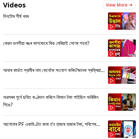
Videos
View More
দিনটোৰ শীৰ্ষ খবৰ
কেৱল গুলপীয়া ৰঙৰ কাগজেৰে কিয় মেৰিয়াই সোণৰ গহনা?
আধাৰ কাৰ্ডত স্বামীৰ নাম কেনেকৈ সংযোগ কৰিব?জানক প্ৰক্ৰিয়া...
অৱসৰৰ পূৰ্বে ছবিত কণ্ঠদান কৰিলে কিমান টকা পাইছিল অৰিজিৎ
সিঙে?
আপোনাৰ PF একাউণ্টত জমা হ’ব হাজাৰ হাজাৰ টকা, সবিশেষ...