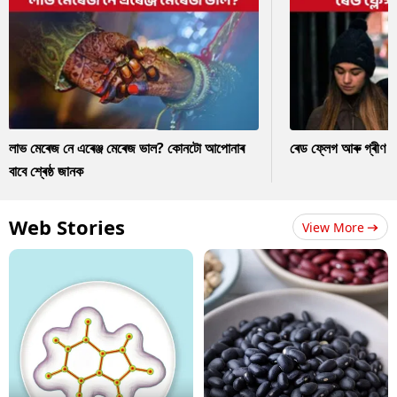
লাভ মেৰেজ নে এৰেঞ্জ মেৰেজ ভাল? কোনটো আপোনাৰ
ৰেড ফ্লেগ আৰু গ্ৰীণ ফ
বাবে শ্ৰেষ্ঠ জানক
Web Stories
View More