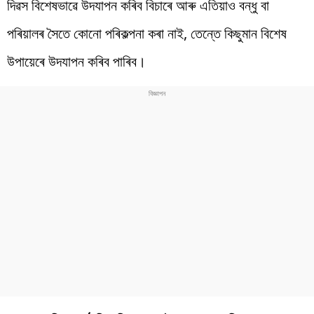
দিৱস বিশেষভাৱে উদযাপন কৰিব বিচাৰে আৰু এতিয়াও বন্ধু বা
পৰিয়ালৰ সৈতে কোনো পৰিকল্পনা কৰা নাই, তেন্তে কিছুমান বিশেষ
উপায়েৰে উদযাপন কৰিব পাৰিব।