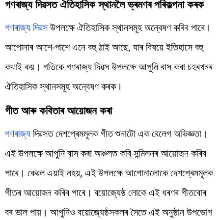
গণৰাজ্য দিৱসত ঐতিহাসিক স্থানলৈ ভ্ৰমণৰ পৰিকল্পনা কৰক
গণৰাজ্য দিৱস
উপলক্ষে ঐতিহাসিক স্থানসমূহ অন্বেষণ কৰিব পাৰে।
আপোনাৰ আশে-পাশে এনে বহু ঠাই আছে, যাৰ বিষয়ে ইতিহাসে বহু
কথাই কয়। গতিকে গণৰাজ্য দিৱস উপলক্ষে আপুনি বাস কৰা চহৰখনৰ
ঐতিহাসিক স্থানসমূহ অন্বেষণ কৰক।
গীত আৰু কবিতাৰ আয়োজন কৰা
গণৰাজ্য
দিৱসত দেশপ্ৰেমমূলক গীত শুনাটো এক বেলেগ অভিজ্ঞতা।
এই উপলক্ষে আপুনি বাস কৰা অঞ্চলত কবি সন্মিলনৰ আয়োজন কৰিব
পাৰে। কেৱল এয়াই নহয়, এই উপলক্ষে আপোনালোকে দেশপ্ৰেমমূলক
গীতৰ আয়োজন কৰিব পাৰে। বয়োজ্যেষ্ঠ লোকে এই ধৰণৰ গীতবোৰ
বৰ ভাল পায়। আপুনিও বয়োজ্যেষ্ঠসকলৰ সৈতে এই অনুষ্ঠান উপভোগ