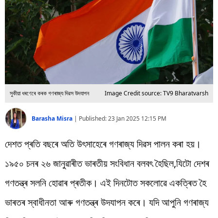
বিশ্ব
প্ৰযুক্তি
Videos
সুকীয়া ধৰণেৰে কৰক গণৰাজ্য দিৱস উদযাপন
Image Credit source: TV9 Bharatvarsh
Barasha Misra
|
Published:
23 Jan 2025 12:15 PM
দেশত প্ৰতি বছৰে অতি উৎসাহেৰে গণৰাজ্য দিৱস পালন কৰা হয়।
১৯৫০ চনৰ ২৬ জানুৱাৰীত ভাৰতীয় সংবিধান বলবৎ হৈছিল,যিটো দেশৰ
গণতন্ত্ৰ সলনি হোৱাৰ প্ৰতীক। এই দিনটোত সকলোৱে একত্ৰিত হৈ
ভাৰতৰ স্বাধীনতা আৰু গণতন্ত্ৰ উদযাপন কৰে। যদি আপুনি গণৰাজ্য