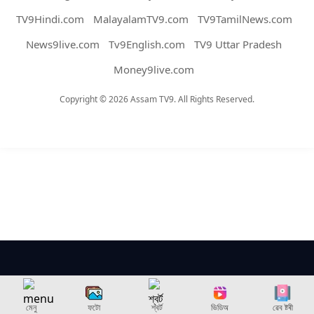
TV9Hindi.com
MalayalamTV9.com
TV9TamilNews.com
News9live.com
Tv9English.com
TV9 Uttar Pradesh
Money9live.com
Copyright © 2026 Assam TV9. All Rights Reserved.
মেনু
ফটো
শ্বৰ্ট
ভিডিঅ
ৱেব ষ্টৰী