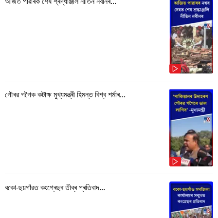
অজিত পাৱাৰক শেষ শ্ৰদ্ধাঞ্জলি নীতিন নবীনৰ...
গৌৰৱ গগৈক কটাক্ষ মুখ্যমন্ত্ৰী হিমন্ত বিশ্ব শৰ্মাৰ...
বকো-ছয়গাঁৱত কংগ্ৰেছৰ তীব্ৰ প্ৰতিবাদ...