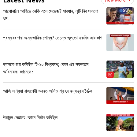
আপোনালৈ আহিছে নেকি এনে মেছেজ? সাৱধান, লুটি নিব সকলো
ধন!
প্ৰস্ৰাৱৰ পৰা অস্বাভাৱিক গোন্ধ? তেন্তে ভুলতো নকৰিব আওকাণ
দুবাৰকৈ জয় কৰিছিল টি-২০ বিশ্বকাপ; কোন এই সফলতম
অধিনায়ক, জানেনে?
আজি সন্ধিয়া বাজপেয়ী ভৱনত অমিত শ্বাহৰ ৰুদ্ধদ্বাৰ বৈঠক
উমানন্দ দেৱালয় কোনে নিৰ্মাণ কৰিছিল