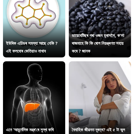
ডায়েবেটিছৰ পৰা ওজন হ্ৰাসলৈ, ক’লা
ইউৰিক এচিডৰ সমস্যা আছে নেকি ?
ৰাজমাহে কি কি ৰোগ নিয়ন্ত্ৰণত সহায়
এই ফলবোৰ কেতিয়াও নাখাব
কৰে ? জানক
এনে ‘আয়ুৰ্বেদিক মন্ত্ৰ’ৰে সুস্থ কৰি
বৈবাহিক জীৱনত দূৰত্ব? এই ৫ টা ভুল