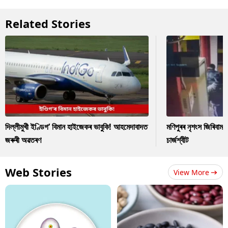
Related Stories
দিল্লীমুখী ইণ্ডিগ’ বিমান হাইজেকৰ ভাবুকি! আহমেদাবাদত
মণিপুৰৰ নৃশংস জিৰিবাম ক
জৰুৰী অৱতৰণ
চাৰ্জশ্বীট
Web Stories
View More