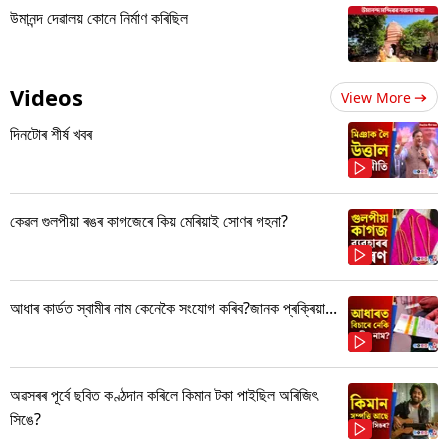
উমানন্দ দেৱালয় কোনে নিৰ্মাণ কৰিছিল
Videos
View More
দিনটোৰ শীৰ্ষ খবৰ
কেৱল গুলপীয়া ৰঙৰ কাগজেৰে কিয় মেৰিয়াই সোণৰ গহনা?
আধাৰ কাৰ্ডত স্বামীৰ নাম কেনেকৈ সংযোগ কৰিব?জানক প্ৰক্ৰিয়া...
অৱসৰৰ পূৰ্বে ছবিত কণ্ঠদান কৰিলে কিমান টকা পাইছিল অৰিজিৎ
সিঙে?