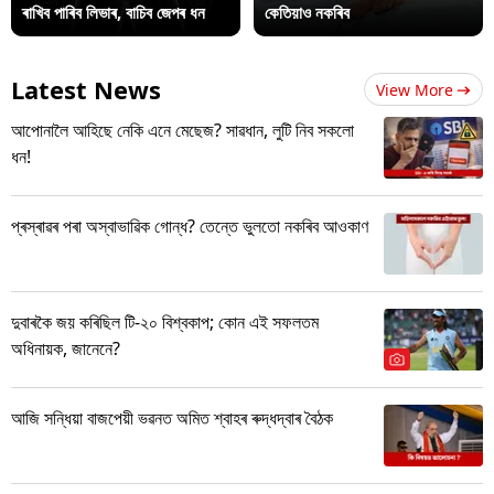
ৰাখিব পাৰিব লিভাৰ, বাচিব জেপৰ ধন
কেতিয়াও নকৰিব
Latest News
View More
আপোনালৈ আহিছে নেকি এনে মেছেজ? সাৱধান, লুটি নিব সকলো
ধন!
প্ৰস্ৰাৱৰ পৰা অস্বাভাৱিক গোন্ধ? তেন্তে ভুলতো নকৰিব আওকাণ
দুবাৰকৈ জয় কৰিছিল টি-২০ বিশ্বকাপ; কোন এই সফলতম
অধিনায়ক, জানেনে?
আজি সন্ধিয়া বাজপেয়ী ভৱনত অমিত শ্বাহৰ ৰুদ্ধদ্বাৰ বৈঠক