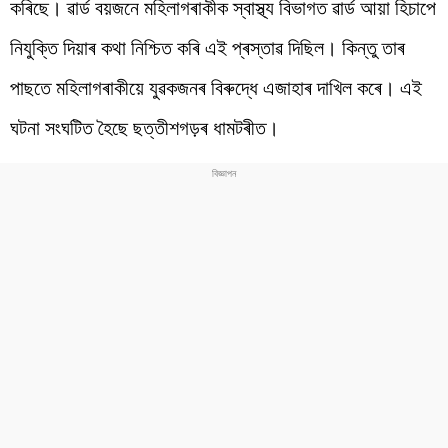
কৰিছে। ৱাৰ্ড বয়জনে মহিলাগৰাকীক স্বাস্থ্য বিভাগত ৱাৰ্ড আয়া হিচাপে
নিযুক্তি দিয়াৰ কথা নিশ্চিত কৰি এই প্ৰস্তাৱ দিছিল। কিন্তু তাৰ
পাছতে মহিলাগৰাকীয়ে যুৱকজনৰ বিৰুদ্ধে এজাহাৰ দাখিল কৰে। এই
ঘটনা সংঘটিত হৈছে ছত্তীশগড়ৰ ধামটৰীত।