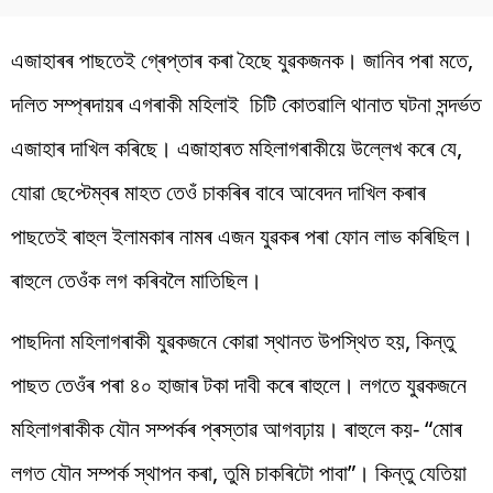
এজাহাৰৰ পাছতেই গ্ৰেপ্তাৰ কৰা হৈছে যুৱকজনক। জানিব পৰা মতে,
দলিত সম্প্ৰদায়ৰ এগৰাকী মহিলাই চিটি কোতৱালি থানাত ঘটনা সন্দৰ্ভত
এজাহাৰ দাখিল কৰিছে। এজাহাৰত মহিলাগৰাকীয়ে উল্লেখ কৰে যে,
যোৱা ছেপ্টেম্বৰ মাহত তেওঁ চাকৰিৰ বাবে আবেদন দাখিল কৰাৰ
পাছতেই ৰাহুল ইলামকাৰ নামৰ এজন যুৱকৰ পৰা ফোন লাভ কৰিছিল।
ৰাহুলে তেওঁক লগ কৰিবলৈ মাতিছিল।
পাছদিনা মহিলাগৰাকী যুৱকজনে কোৱা স্থানত উপস্থিত হয়, কিন্তু
পাছত তেওঁৰ পৰা ৪০ হাজাৰ টকা দাবী কৰে ৰাহুলে। লগতে যুৱকজনে
মহিলাগৰাকীক যৌন সম্পৰ্কৰ প্ৰস্তাৱ আগবঢ়ায়। ৰাহুলে কয়- “মোৰ
লগত যৌন সম্পৰ্ক স্থাপন কৰা, তুমি চাকৰিটো পাবা”। কিন্তু যেতিয়া