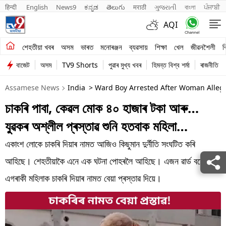
हिन्दी 
English
News9
ಕನ್ನಡ
తెలుగు
मराठी
ગુજરાતી
বাংলা
ਪੰਜਾਬੀ
AQI
শেহতীয়া খবৰ
শেহতীয়া খবৰ
অসম
ভাৰত
মনোৰঞ্জন
ব্যৱসায়
শিক্ষা
খেল
জীৱনশৈলী
ব
বাজেট
অসম
TV9 Shorts
পুৱাৰ মুখ্য খবৰ
হিমন্ত বিশ্ব শৰ্মা
ৰাজনীতি
অসম
Assamese News
India
> Ward Boy Arrested After Woman Allega
ভাৰত
চাকৰি পাবা, কেৱল মোক ৪০ হাজাৰ টকা আৰু…
মনোৰঞ্জন
যুৱকৰ অশ্লীল প্ৰস্তাৱ শুনি হতবাক মহিলা…
ব্যৱসায়
একাংশ লোকে চাকৰি দিয়াৰ নামত আজিও কিছুমান দুৰ্নীতি সংঘটিত কৰি
শিক্ষা
আহিছে। শেহতীয়াকৈ এনে এক ঘটনা পোহৰলৈ আহিছে। এজন ৱাৰ্ড বয়ে
এগৰাকী মহিলাক চাকৰি দিয়াৰ নামত বেয়া প্ৰস্তাৱ দিয়ে।
খেল
জীৱনশৈলী