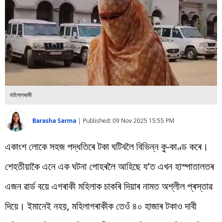
বিশ্ব
প্ৰযুক্তি
Videos
মহিলাগৰাকী
Barasha Sarma
|
Published:
09 Nov 2025 15:55 PM
একাংশ লোকে সহজ পদ্ধতিৰে টকা ঘটিবলৈ বিভিন্ন কু-কাণ্ড কৰে।
শেহতীয়াকৈ এনে এক ঘটনা পোহৰলৈ আহিছে য’ত এখন হাস্পাতালতৰ
এজন ৱাৰ্ড বয়ে এগৰাকী মহিলাক চাকৰি দিয়াৰ নামত অশ্লীল প্ৰস্তাৱ
দিয়ে। ইমানেই নহয়, মহিলাগৰাকীক তেওঁ ৪০ হাজাৰ টকাও দাবী