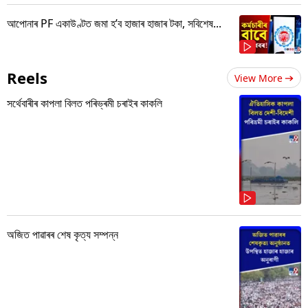
আপোনাৰ PF একাউণ্টত জমা হ’ব হাজাৰ হাজাৰ টকা, সবিশেষ...
Reels
View More
সৰ্থেবাৰীৰ কাপলা বিলত পৰিভ্ৰমী চৰাইৰ কাকলি
অজিত পাৱাৰৰ শেষ কৃত্য সম্পন্ন