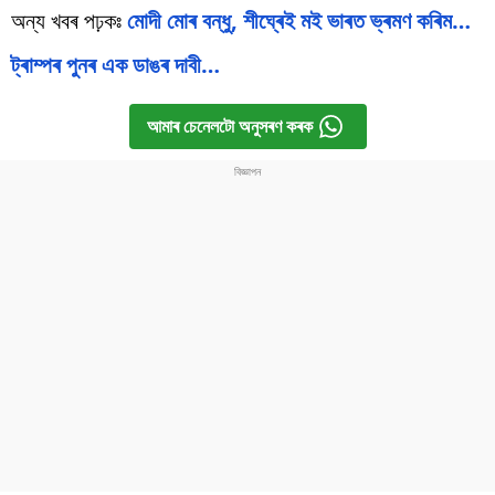
অন্য খবৰ পঢ়কঃ
মোদী মোৰ বন্ধু, শীঘ্ৰেই মই ভাৰত ভ্ৰমণ কৰিম…
ট্ৰাম্পৰ পুনৰ এক ডাঙৰ দাবী…
আমাৰ চেনেলটো অনুসৰণ কৰক