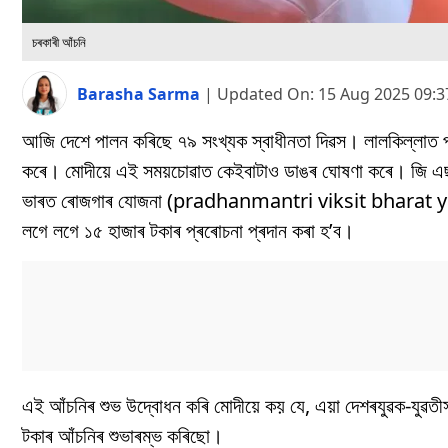
চৰকাৰী আঁচনি
Barasha Sarma
|
Updated On:
15 Aug 2025 09:
আজি দেশে পালন কৰিছে ৭৯ সংখ্যক স্বাধীনতা দিৱস। লালকিল্লাত প্ৰধ
কৰে। মোদীয়ে এই সময়চোৱাত কেইবাটাও ডাঙৰ ঘোষণা কৰে। জি এছ টিৰ প
ভাৰত ৰোজগাৰ যোজনা (pradhanmantri viksit bharat yojan
লগে লগে ১৫ হাজাৰ টকাৰ প্ৰৰোচনা প্ৰদান কৰা হ’ব।
এই আঁচনিৰ শুভ উদ্বোধন কৰি মোদীয়ে কয় যে, এয়া দেশৰযুৱক-যুৱ
টকাৰ আঁচনিৰ শুভাৰম্ভ কৰিছো।