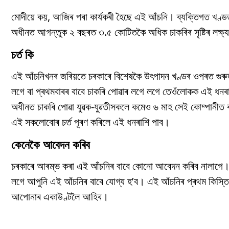
মোদীয়ে কয়, আজিৰ পৰা কাৰ্যকৰী হৈছে এই আঁচনি। ব্যক্তিগত খণ্ড
অধীনত আগন্তুক ২ বছৰত ৩.৫ কোটিতকৈ অধিক চাকৰিৰ সৃষ্টিৰ লক্ষ্য 
চৰ্ত কি
এই আঁচনিখনৰ জৰিয়তে চৰকাৰে বিশেষকৈ উৎপাদন খণ্ডৰ ওপৰত গুৰ
লগে বা প্ৰথমবাৰৰ বাবে চাকৰি পোৱাৰ লগে লগে তেওঁলোকক এই ধনৰাশি
অধীনত চাকৰি পোৱা যুৱক-যুৱতীসকলে কমেও ৬ মাহ সেই কোম্পানীত ক
এই সকলোবোৰ চৰ্ত পূৰণ কৰিলে এই ধনৰাশি পাব।
কেনেকৈ আবেদন কৰিব
চৰকাৰে আৰম্ভ কৰা এই আঁচনিৰ বাবে কোনো আবেদন কৰিব নালাগে।
লগে আপুনি এই আঁচনিৰ বাবে যোগ্য হ’ব। এই আঁচনিৰ প্ৰথম কিস্তি
আপোনাৰ একাউণ্টলৈ আহিব।