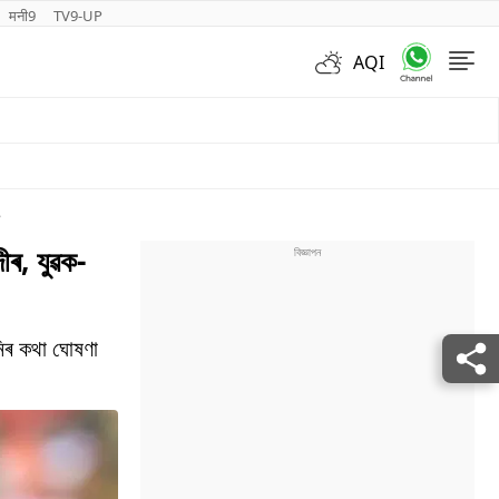
मनी9
TV9-UP
AQI
Videos
e
ৰ, যুৱক-
িৰ কথা ঘোষণা