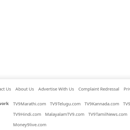
act Us
About Us
Advertise With Us
Complaint Redressal
Pri
work
TV9Marathi.com
TV9Telugu.com
TV9Kannada.com
TV
TV9Hindi.com
MalayalamTV9.com
TV9TamilNews.com
Money9live.com