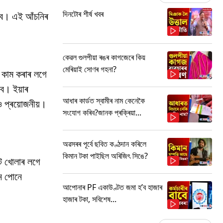
দিনটোৰ শীৰ্ষ খবৰ
ৰিব। এই আঁচনিৰ
কেৱল গুলপীয়া ৰঙৰ কাগজেৰে কিয়
মেৰিয়াই সোণৰ গহনা?
 কাম কৰাৰ লগে
গিব। ইয়াৰ
আধাৰ কাৰ্ডত স্বামীৰ নাম কেনেকৈ
 প্ৰয়োজনীয়।
সংযোগ কৰিব?জানক প্ৰক্ৰিয়া...
অৱসৰৰ পূৰ্বে ছবিত কণ্ঠদান কৰিলে
কিমান টকা পাইছিল অৰিজিৎ সিঙে?
ট খোলাৰ লগে
ে পোনে
আপোনাৰ PF একাউণ্টত জমা হ’ব হাজাৰ
হাজাৰ টকা, সবিশেষ...