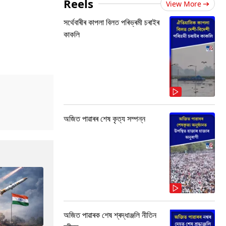
Reels
View More
সৰ্থেবাৰীৰ কাপলা বিলত পৰিভ্ৰমী চৰাইৰ
কাকলি
অজিত পাৱাৰৰ শেষ কৃত্য সম্পন্ন
অজিত পাৱাৰক শেষ শ্ৰদ্ধাঞ্জলি নীতিন