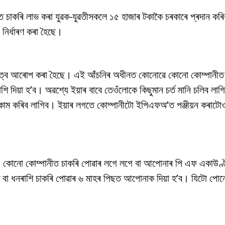
ত চাকৰি লাভ কৰা যুৱক-যুৱতীসকলে ১৫ হাজাৰ টকাকৈ চৰকাৰে প্ৰদান ক
নিৰ্ধাৰণ কৰা হৈছে।
ুত্ব আৰোপ কৰা হৈছে। এই আঁচনিৰ অধীনত কোনোৱে কোনো কোম্পানীত
 দিয়া হ’ব। অৱশ্যে ইয়াৰ বাবে তেওঁলোকে কিছুমান চৰ্ত মানি চলিব লা
াম কৰিব লাগিব। ইয়াৰ লগতে কোম্পানীটো ইপিএফঅ’ত পঞ্জীয়ন কৰাটোও
 কোনো কোম্পানীত চাকৰি পোৱাৰ লগে লগে বা আপোনাৰ পি এফ একাউণ্
 বা ধনৰাশি চাকৰি পোৱাৰ ৬ মাহৰ পিছত আপোনাক দিয়া হ’ব। যিটো পোন