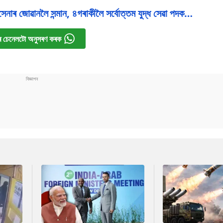
য়ুসেনাৰ জোৱানলৈ সন্মান, ৪গৰাকীলৈ সৰ্বোত্তম যুদ্ধ সেৱা পদক…
 চেনেলটো অনুসৰণ কৰক