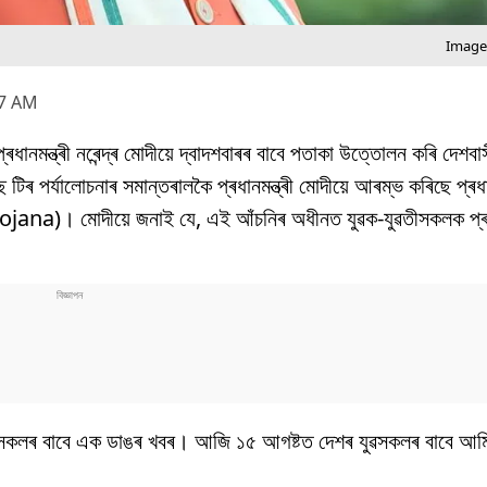
Image 
37 AM
ানমন্ত্ৰী নৰেন্দ্ৰ মোদীয়ে দ্বাদশবাৰৰ বাবে পতাকা উত্তোলন কৰি দেশব
ৰ্যালোচনাৰ সমান্তৰালকৈ প্ৰধানমন্ত্ৰী মোদীয়ে আৰম্ভ কৰিছে প্ৰধানম
a)। মোদীয়ে জনাই যে, এই আঁচনিৰ অধীনত যুৱক-যুৱতীসকলক প্ৰথ
তীসকলৰ বাবে এক ডাঙৰ খবৰ। আজি ১৫ আগষ্টত দেশৰ যুৱসকলৰ বাবে আম