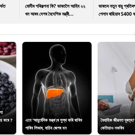
ৰ্ভত
মোদীৰ পৰিকল্পনা কি? ভাৰতলৈ আহিব ২২
ভাৰতৰ নতুন বায়ু প্ৰতিৰক্
খন আৰব দেশৰ বৈদেশিক মন্ত্ৰী...
পেলাব ৰাছিয়াৰ S400 ক
লা
ায় কৰে ?
এনে ‘আয়ুৰ্বেদিক মন্ত্ৰ’ৰে সুস্থ কৰি ৰাখিব
বৈবাহিক জীৱনত দূৰত্ব?
পাৰিব লিভাৰ, বাচিব জেপৰ ধন
কেতিয়াও নকৰিব