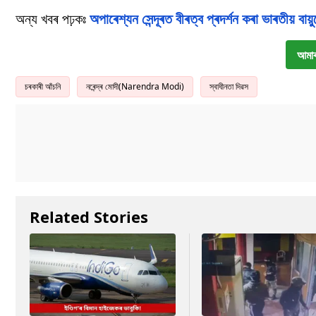
অন্য খবৰ পঢ়কঃ
অপাৰেশ্যন সেন্দূৰত বীৰত্ব প্ৰদৰ্শন কৰা ভাৰতীয় বা
আমাৰ
চৰকাৰী আঁচনি
নৰেন্দ্ৰ মোদী(Narendra Modi)
স্বাধীনতা দিৱস
Related Stories