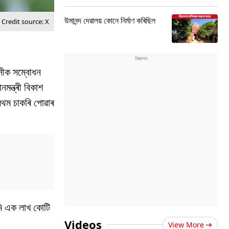
উমানন্দ দেৱালয় কোনে নিৰ্মাণ কৰিছিল
Credit source: X
াসীক সম্বোধন
ন্ত্ৰী বিকাশ
ম চাকৰি পোৱাৰ
ি এক লাখ কোটি
Videos
View More