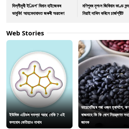
দিল্লীমুখী ইণ্ডিগ’ বিমান হাইজেকৰ
মণিপুৰৰ নৃশংস জিৰিবাম কাণ্ড সন্দ
ভাবুকি! আহমেদাবাদত জৰুৰী অৱতৰণ
নিয়াই দাখিল কৰিলে চাৰ্জশ্বীট
Web Stories
ডায়েবেটিছৰ পৰা ওজন হ্ৰাসলৈ, ক’
ইউৰিক এচিডৰ সমস্যা আছে নেকি ? এই
ৰাজমাহে কি কি ৰোগ নিয়ন্ত্ৰণত সহ
ফলবোৰ কেতিয়াও নাখাব
জানক