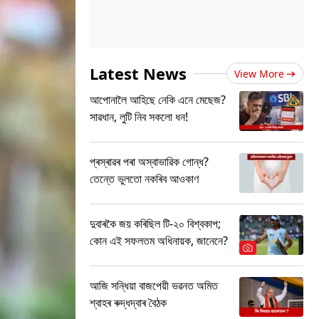
Latest News
View More
আপোনালৈ আহিছে নেকি এনে মেছেজ?
সাৱধান, লুটি নিব সকলো ধন!
প্ৰস্ৰাৱৰ পৰা অস্বাভাৱিক গোন্ধ?
তেন্তে ভুলতো নকৰিব আওকাণ
দুবাৰকৈ জয় কৰিছিল টি-২০ বিশ্বকাপ;
কোন এই সফলতম অধিনায়ক, জানেনে?
আজি সন্ধিয়া বাজপেয়ী ভৱনত অমিত
শ্বাহৰ ৰুদ্ধদ্বাৰ বৈঠক