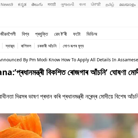
News9
ಕನ್ನಡ
తెలుగు
मराठी
ગુજરાતી
বাংলা
ਪੰਜਾਬੀ
தமிழ்
മലയാളം
শিক্ষা
বিশ্ব
জীৱনশৈলী
বিশ্ব
প্ৰযুক্তি
ৱেব ষ্ট'ৰী
ফটো
ভিডিঅ
খেল
প্ৰযুক্তি
স্বাস্থ্য
ৰাশিফল
চৰকাৰী আঁচনি
সোণ-ৰূপৰ মূল্য
জীৱনশৈলী
 Announced By Pm Modi Know How To Apply All Details In Assames
ধানমন্ত্ৰী বিকশিত ৰোজগাৰ আঁচনি’ ঘোষণা মোদী
িৱসৰ ভাষণ প্ৰদান কৰি প্ৰধানমন্ত্ৰী নৰেন্দ্ৰ মোদীয়ে বিশেষ আঁচন