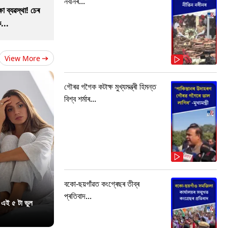
নবীনৰ...
ষা ব্যৱস্থা! চেৰ
...
View More
গৌৰৱ গগৈক কটাক্ষ মুখ্যমন্ত্ৰী হিমন্ত
বিশ্ব শৰ্মাৰ...
বকো-ছয়গাঁৱত কংগ্ৰেছৰ তীব্ৰ
প্ৰতিবাদ...
 এই ৫ টা ভুল