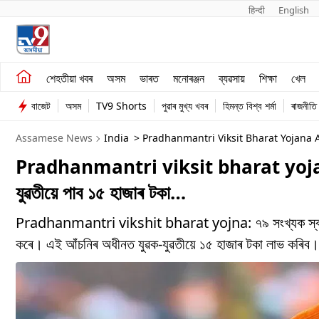
हिन्दी 
English
শেহতীয়া খবৰ
মনোৰঞ্জন
শেহতীয়া খবৰ
অসম
ভাৰত
মনোৰঞ্জন
ব্যৱসায়
শিক্ষা
খেল
অসম
ব্যৱসায়
বাজেট
অসম
TV9 Shorts
পুৱাৰ মুখ্য খবৰ
হিমন্ত বিশ্ব শৰ্মা
ৰাজনীতি
ভাৰত
Assamese News
India
> Pradhanmantri Viksit Bharat Yojana
Pradhanmantri viksit bharat yojana:’প্ৰ
যুৱতীয়ে পাব ১৫ হাজাৰ টকা…
Pradhanmantri vikshit bharat yojna: ৭৯ সংখ্যক স্বাধীনতা দ
কৰে। এই আঁচনিৰ অধীনত যুৱক-যুৱতীয়ে ১৫ হাজাৰ টকা লাভ কৰিব।