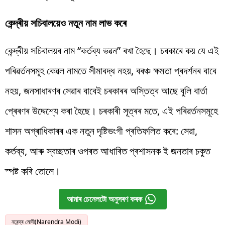
কেন্দ্ৰীয় সচিবালয়েও নতুন নাম লাভ কৰে
কেন্দ্ৰীয় সচিবালয়ৰ নাম “কৰ্তব্য ভৱন” ৰখা হৈছে। চৰকাৰে কয় যে এই
পৰিৱৰ্তনসমূহ কেৱল নামতে সীমাবদ্ধ নহয়, বৰঞ্চ ক্ষমতা প্ৰদৰ্শনৰ বাবে
নহয়, জনসাধাৰণৰ সেৱাৰ বাবেই চৰকাৰৰ অস্তিত্ব আছে বুলি বাৰ্তা
প্ৰেৰণৰ উদ্দেশ্যে কৰা হৈছে। চৰকাৰী সূত্ৰৰ মতে, এই পৰিৱৰ্তনসমূহে
শাসন অগ্ৰাধিকাৰৰ এক নতুন দৃষ্টিভংগী প্ৰতিফলিত কৰে: সেৱা,
কৰ্তব্য, আৰু স্বচ্ছতাৰ ওপৰত আধাৰিত প্ৰশাসনক ই জনতাৰ চকুত
স্পষ্ট কৰি তোলে।
আমাৰ চেনেলটো অনুসৰণ কৰক
নৰেন্দ্ৰ মোদী(Narendra Modi)