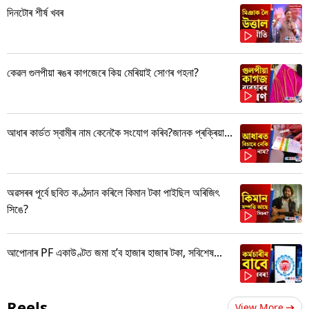
দিনটোৰ শীৰ্ষ খবৰ
কেৱল গুলপীয়া ৰঙৰ কাগজেৰে কিয় মেৰিয়াই সোণৰ গহনা?
আধাৰ কাৰ্ডত স্বামীৰ নাম কেনেকৈ সংযোগ কৰিব?জানক প্ৰক্ৰিয়া...
অৱসৰৰ পূৰ্বে ছবিত কণ্ঠদান কৰিলে কিমান টকা পাইছিল অৰিজিৎ
সিঙে?
আপোনাৰ PF একাউণ্টত জমা হ’ব হাজাৰ হাজাৰ টকা, সবিশেষ...
Reels
View More