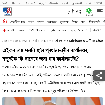
हिन्दी 
English
News9
ಕನ್ನಡ
తెలుగు
मराठी
ગુજરાતી
বাংলা
ਪੰਜਾਬੀ
AQI
শেহতীয়া খবৰ
শেহতীয়া খবৰ
অসম
ভাৰত
মনোৰঞ্জন
ব্যৱসায়
শিক্ষা
খেল
জীৱনশৈলী
ব
বাজেট
অসম
TV9 Shorts
পুৱাৰ মুখ্য খবৰ
হিমন্ত বিশ্ব শৰ্মা
ৰাজনীতি
অসম
Assamese News
India
> Name Of Prime Minister's Office Chan
ভাৰত
এইবাৰ নাম সলনি হ’ল প্ৰধানমন্ত্ৰীৰ কাৰ্যালয়ৰ,
মনোৰঞ্জন
নতুনকৈ কি নামেৰে জনা যাব কাৰ্যালয়টো?
ব্যৱসায়
প্ৰধানমন্ত্ৰীৰ কাৰ্যালয়ৰ নাম সলনিৰ লক্ষ্য হৈছে শাসন ব্যৱস্থাত সেৱাৰ
শিক্ষা
মনোভাৱক প্ৰসাৰিত কৰা। এই পৰিৱৰ্তন কোনো ব্যতিক্ৰম নহয়। শেহতীয়া
বছৰবোৰত সমগ্ৰ দেশৰ বহু চৰকাৰী অট্টালিকা আৰু পথৰ নাম সলনি কৰা হৈছে,
খেল
যিয়ে শাসন ব্যৱস্থাৰ চিন্তাধাৰাৰ এক বৃহৎ পৰিৱৰ্তনৰ ইংগিত দিয়ে।
জীৱনশৈলী