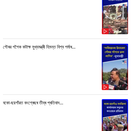
গৌৰৱ গগৈক কটাক্ষ মুখ্যমন্ত্ৰী হিমন্ত বিশ্ব শৰ্মাৰ...
বকো-ছয়গাঁৱত কংগ্ৰেছৰ তীব্ৰ প্ৰতিবাদ...