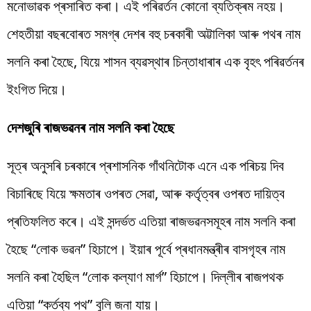
মনোভাৱক প্ৰসাৰিত কৰা। এই পৰিৱৰ্তন কোনো ব্যতিক্ৰম নহয়।
শেহতীয়া বছৰবোৰত সমগ্ৰ দেশৰ বহু চৰকাৰী অট্টালিকা আৰু পথৰ নাম
সলনি কৰা হৈছে, যিয়ে শাসন ব্যৱস্থাৰ চিন্তাধাৰাৰ এক বৃহৎ পৰিৱৰ্তনৰ
ইংগিত দিয়ে।
দেশজুৰি ৰাজভৱনৰ নাম সলনি কৰা হৈছে
সূত্ৰ অনুসৰি চৰকাৰে প্ৰশাসনিক গাঁথনিটোক এনে এক পৰিচয় দিব
বিচাৰিছে যিয়ে ক্ষমতাৰ ওপৰত সেৱা, আৰু কৰ্তৃত্বৰ ওপৰত দায়িত্ব
প্ৰতিফলিত কৰে। এই সন্দৰ্ভত এতিয়া ৰাজভৱনসমূহৰ নাম সলনি কৰা
হৈছে “লোক ভৱন” হিচাপে। ইয়াৰ পূৰ্বে প্ৰধানমন্ত্ৰীৰ বাসগৃহৰ নাম
সলনি কৰা হৈছিল “লোক কল্যাণ মাৰ্গ” হিচাপে। দিল্লীৰ ৰাজপথক
এতিয়া “কৰ্তব্য পথ” বুলি জনা যায়।