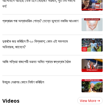
আপোনালৈ আহিছে নেকি এনে মেছেজ? সাৱধান, লুটি নিব সকলো
ধন!
প্ৰস্ৰাৱৰ পৰা অস্বাভাৱিক গোন্ধ? তেন্তে ভুলতো নকৰিব আওকাণ
দুবাৰকৈ জয় কৰিছিল টি-২০ বিশ্বকাপ; কোন এই সফলতম
অধিনায়ক, জানেনে?
আজি সন্ধিয়া বাজপেয়ী ভৱনত অমিত শ্বাহৰ ৰুদ্ধদ্বাৰ বৈঠক
উমানন্দ দেৱালয় কোনে নিৰ্মাণ কৰিছিল
Videos
View More