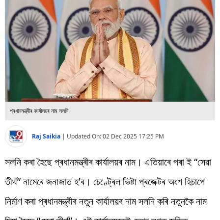
বিশ্ব
প্ৰযুক্তি
Videos
প্ৰধানমন্ত্ৰীৰ কাৰ্যালয়ৰ নাম সলনি
Raj Saikia
|
Updated On:
02 Dec 2025 17:25 PM
সলনি কৰা হৈছে প্ৰধানমন্ত্ৰীৰ কাৰ্যালয়ৰ নাম। এতিয়াৰে পৰা ই “সেৱা
তীৰ্থ” নামেৰে জনাজাত হ’ব। চেণ্ট্ৰেল ভিষ্টা প্ৰজেক্টৰ অংশ হিচাপে
নিৰ্মাণ কৰা প্ৰধানমন্ত্ৰীৰ নতুন কাৰ্যালয়ৰ নাম সলনি কৰি নতুনকৈ নাম