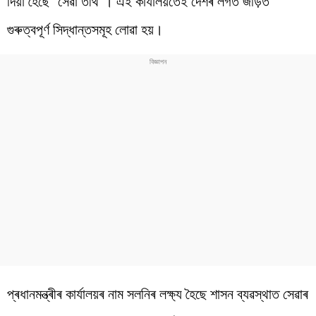
দিয়া হৈছে “সেৱা তীৰ্থ”। এই কাৰ্যালয়তেই দেশৰ লগত জড়িত
গুৰুত্বপূৰ্ণ সিদ্ধান্তসমূহ লোৱা হয়।
প্ৰধানমন্ত্ৰীৰ কাৰ্যালয়ৰ নাম সলনিৰ লক্ষ্য হৈছে শাসন ব্যৱস্থাত সেৱাৰ