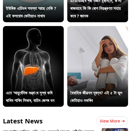
ডায়েবেটিছৰ পৰা ওজন হ্ৰাসলৈ, ক’লা
ইউৰিক এচিডৰ সমস্যা আছে নেকি ?
ৰাজমাহে কি কি ৰোগ নিয়ন্ত্ৰণত সহায়
এই ফলবোৰ কেতিয়াও নাখাব
কৰে ? জানক
এনে ‘আয়ুৰ্বেদিক মন্ত্ৰ’ৰে সুস্থ কৰি
বৈবাহিক জীৱনত দূৰত্ব? এই ৫ টা ভুল
ৰাখিব পাৰিব লিভাৰ, বাচিব জেপৰ ধন
কেতিয়াও নকৰিব
Latest News
View More