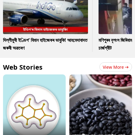
দিল্লীমুখী ইণ্ডিগ’ বিমান হাইজেকৰ ভাবুকি! আহমেদাবাদত
মণিপুৰৰ নৃশংস জিৰিবাম ক
জৰুৰী অৱতৰণ
চাৰ্জশ্বীট
Web Stories
View More