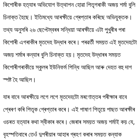
কিশোৰীক হত্যাৰ অভিযোগ উত্থাপন হোৱা পিতৃগৰাকী অজয় শৰ্মা বুলি
চিনাক্ত হৈছে। ইতিমধ্যে আৰক্ষীয়ে গ্ৰেপ্তাৰ কৰিছে অভিযুক্তক।
তথ্য অনুসৰি ২৬ ছেপ্টেম্বৰৰ সন্ধিয়া আৰক্ষীয়ে এটা পুখুৰীৰ পৰা
কিশোৰী এগৰাকীৰ মৃতদেহ উদ্ধাৰ কৰে। পৰৱৰ্তী সময়ত এই মৃতদেহটো
অজয় শৰ্মাৰ কন্যাৰ বুলি চিনাক্ত হয়। মৃতদেহ উদ্ধাৰৰ সময়ত
কিশোৰীগৰাকীয়ে স্কুলৰ ইউনিফৰ্ম পিন্ধি আছিল আৰু দেহত বহু দাগ
স্পষ্ট হৈ আছিল।
যাৰ বাবে আৰক্ষীয়ে লগে লগে মৃতদেহটো মৰণোত্তৰ পৰীক্ষাৰ বাবে
প্ৰেৰণ কৰি পিতৃক গ্ৰেপ্তাৰ কৰে। এই পাষাণ পিতৃয়ে পাছত আৰক্ষীৰ
ওচৰত হত্যাৰ কথা স্বীকাৰ কৰে। জেৰাৰ সময়ত অজয় শৰ্মাই কয় যে,
বৃহস্পতিবাৰে তেওঁ দুপৰীয়াৰ আহাৰ গ্ৰহণ কৰাৰ সময়ত কন্যাক