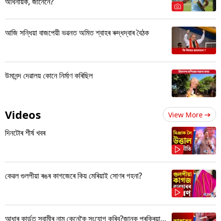
অধিনায়ক, জানেনে?
আজি সন্ধিয়া বাজপেয়ী ভৱনত অমিত শ্বাহৰ ৰুদ্ধদ্বাৰ বৈঠক
উমানন্দ দেৱালয় কোনে নিৰ্মাণ কৰিছিল
Videos
View More
দিনটোৰ শীৰ্ষ খবৰ
কেৱল গুলপীয়া ৰঙৰ কাগজেৰে কিয় মেৰিয়াই সোণৰ গহনা?
আধাৰ কাৰ্ডত স্বামীৰ নাম কেনেকৈ সংযোগ কৰিব?জানক প্ৰক্ৰিয়া...