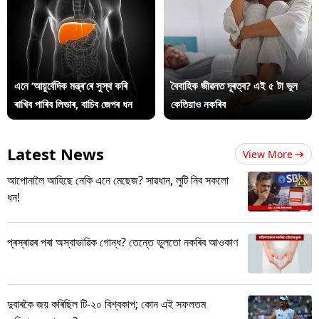
এনে ‘আয়ুৰ্বেদিক মন্ত্ৰ’ৰে সুস্থ কৰি
বৈবাহিক জীৱনত দূৰত্ব? এই ৫ টা ভুল
ৰাখিব পাৰিব লিভাৰ, বাচিব জেপৰ ধন
কেতিয়াও নকৰিব
Latest News
View More
আপোনালৈ আহিছে নেকি এনে মেছেজ? সাৱধান, লুটি নিব সকলো
ধন!
প্ৰস্ৰাৱৰ পৰা অস্বাভাৱিক গোন্ধ? তেন্তে ভুলতো নকৰিব আওকাণ
দুবাৰকৈ জয় কৰিছিল টি-২০ বিশ্বকাপ; কোন এই সফলতম