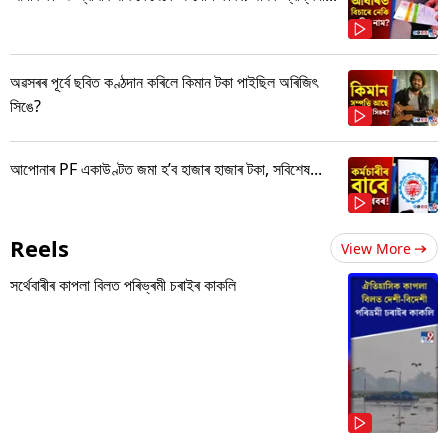
অৱসৰৰ পূৰ্বে ছবিত কণ্ঠদান কৰিলে কিমান টকা পাইছিল অৰিজিৎ
সিঙে?
আপোনাৰ PF একাউণ্টত জমা হ’ব হাজাৰ হাজাৰ টকা, সবিশেষ...
Reels
View More
সৰ্থেবাৰীৰ কাপলা বিলত পৰিভ্ৰমী চৰাইৰ কাকলি