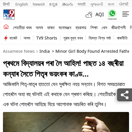
हिन्दी 
English
News9
ಕನ್ನಡ
తెలుగు
मराठी
ગુજરાતી
বাংলা
ਪੰਜਾਬੀ
AQI
শেহতীয়া খবৰ
শেহতীয়া খবৰ
অসম
ভাৰত
মনোৰঞ্জন
ব্যৱসায়
শিক্ষা
খেল
জীৱনশৈলী
ব
বাজেট
অসম
TV9 Shorts
পুৱাৰ মুখ্য খবৰ
হিমন্ত বিশ্ব শৰ্মা
ৰাজনীতি
অসম
Assamese News
India
> Minor Girl Body Found Arrested Father
ভাৰত
প্ৰথমে বিদ্যালয়ৰ পৰা লৈ আহিল! পাছত ১৪ বছৰীয়া
মনোৰঞ্জন
কন্যাৰ সৈতে পিতৃৰ ভয়ংকৰ কাণ্ড…
ব্যৱসায়
আজিকালি পিতৃ-মাতৃৰ হাততো যেন সুৰক্ষিত নহয় সন্তান। বিগত সময়চোৱাত
শিক্ষা
পোহৰলৈ অহা বহু ঘটনাই এই কথাকে যেন প্ৰমাণ কৰিছে। শেহতীয়াকৈ এনে
এক ঘটনা পোহৰলৈ আহিছে যিয়ে আপোনাক আচৰিত কৰি তুলিব।
খেল
জীৱনশৈলী