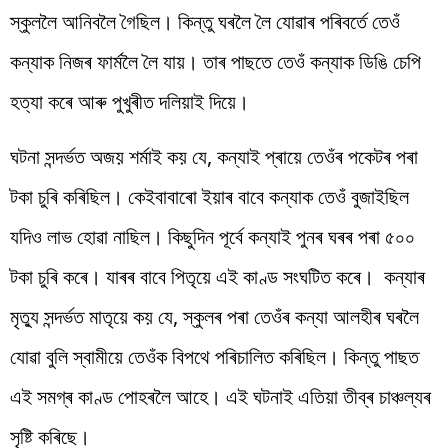
স্কুললৈ আনিবলৈ গৈছিল। কিন্তু ঘৰলৈ লৈ যোৱাৰ পৰিবৰ্তে তেওঁ
কন্যাক নিজৰ ফাৰ্মলৈ লৈ যায়। তাৰ পাছতে তেওঁ কন্যাক ডিঙি চেপি
হত্যা কৰে আৰু পুখুৰীত দলিয়াই দিয়ে।
ঘটনা সন্দৰ্ভত অজয় শৰ্মাই কয় যে, কন্যাই প্ৰায়ে তেওঁৰ পকেটৰ পৰা
টকা চুৰি কৰিছিল। কেইবাবাৰো ইয়াৰ বাবে কন্যাক তেওঁ বুজাইছিল
যদিও লাভ হোৱা নাছিল। কিছুদিন পূৰ্বে কন্যাই পুনৰ ঘৰৰ পৰা ৫০০
টকা চুৰি কৰে। যাৰৰ বাবে পিতৃয়ে এই কাণ্ড সংঘটিত কৰে। কন্যাৰ
মৃত্যু সন্দৰ্ভত মাতৃয়ে কয় যে, স্কুলৰ পৰা তেওঁৰ কন্যা আলহীৰ ঘৰলৈ
যোৱা বুলি স্বামীয়ে তেওঁক বিপথে পৰিচালিত কৰিছিল। কিন্তু পাছত
এই সমগ্ৰ কাণ্ড পোহৰলৈ আহে। এই ঘটনাই এতিয়া তীব্ৰ চাঞ্চল্যৰ
সৃষ্টি কৰিছে।