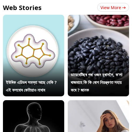
Web Stories
View More
ডায়েবেটিছৰ পৰা ওজন হ্ৰাসলৈ, ক’লা
ইউৰিক এচিডৰ সমস্যা আছে নেকি ?
ৰাজমাহে কি কি ৰোগ নিয়ন্ত্ৰণত সহায়
এই ফলবোৰ কেতিয়াও নাখাব
কৰে ? জানক