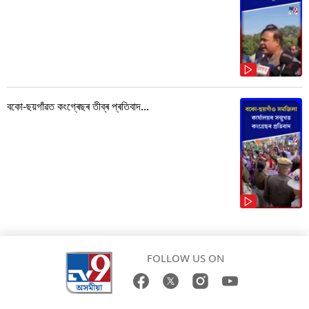
বকো-ছয়গাঁৱত কংগ্ৰেছৰ তীব্ৰ প্ৰতিবাদ...
FOLLOW US ON