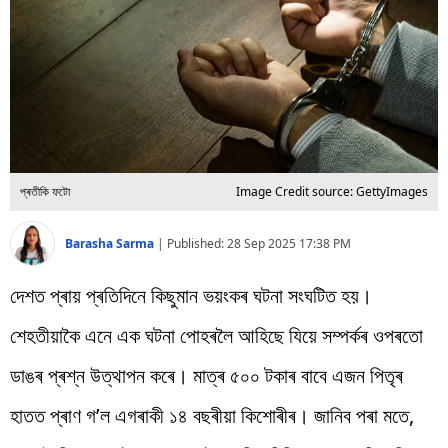
বিশ্ব
প্ৰযুক্তি
Videos
প্ৰতীকি ফটো
Image Credit source: GettyImages
Barasha Sarma
|
Published:
28 Sep 2025 17:38 PM
দেশত প্ৰায় প্ৰতিদিনে কিছুমান ভয়ংকৰ ঘটনা সংঘটিত হয়।
শেহতীয়াকৈ এনে এক ঘটনা পোহৰলৈ আহিছে যিয়ে সম্পৰ্কৰ ওপৰতো
ডাঙৰ প্ৰশ্ন উত্থাপন কৰে। মাত্ৰ ৫০০ টকাৰ বাবে এজন পিতৃৰ
হাতত প্ৰাণ গ’ল এগৰাকী ১৪ বছৰীয়া কিশোৰীৰ। জানিব পৰা মতে,