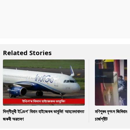
Related Stories
দিল্লীমুখী ইণ্ডিগ’ বিমান হাইজেকৰ ভাবুকি! আহমেদাবাদত
মণিপুৰৰ নৃশংস জিৰিবাম ক
জৰুৰী অৱতৰণ
চাৰ্জশ্বীট