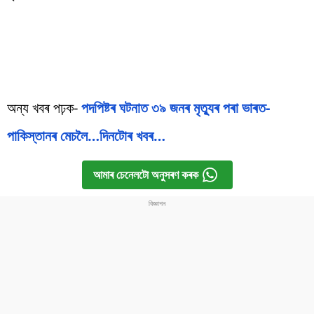
অন্য খবৰ পঢ়ক-
পদপিষ্টৰ ঘটনাত ৩৯ জনৰ মৃত্যুৰ পৰা ভাৰত-
পাকিস্তানৰ মেচলৈ…দিনটোৰ খবৰ…
আমাৰ চেনেলটো অনুসৰণ কৰক