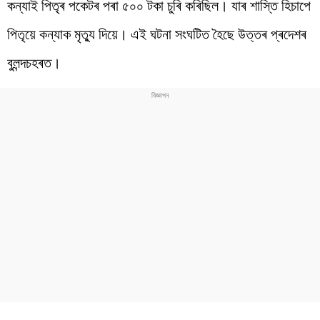
কন্যাই পিতৃৰ পকেটৰ পৰা ৫০০ টকা চুৰি কৰিছিল। যাৰ শাস্তি হিচাপে
পিতৃয়ে কন্যাক মৃত্যু দিয়ে। এই ঘটনা সংঘটিত হৈছে উত্তৰ প্ৰদেশৰ
বুলন্দচহৰত।