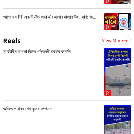
আপোনাৰ PF একাউণ্টত জমা হ’ব হাজাৰ হাজাৰ টকা, সবিশেষ...
Reels
View More
সৰ্থেবাৰীৰ কাপলা বিলত পৰিভ্ৰমী চৰাইৰ কাকলি
অজিত পাৱাৰৰ শেষ কৃত্য সম্পন্ন