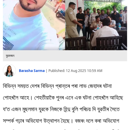
বিশ্ব
প্ৰযুক্তি
Videos
যুৱকজন
Barasha Sarma
|
Published:
12 Aug 2025 10:59 AM
বিভিন্ন সময়ত দেশৰ বিভিন্ন প্ৰান্তৰ পৰা লাভ জেহাদৰ ঘটনা
পোহৰলৈ আহে। শেহতীয়াকৈ পুনৰ এনে এক ঘটনা পোহৰলৈ আহিছে
য’ত এজন মুছলমান যুৱকে নিজকে হিন্দু বুলি পৰিচয় দি যুৱতীৰ সৈতে
সম্পৰ্ক গঢ়াৰ অভিযোগ উত্থাপন হৈছে। বজৰং দলে কৰা অভিযোগ