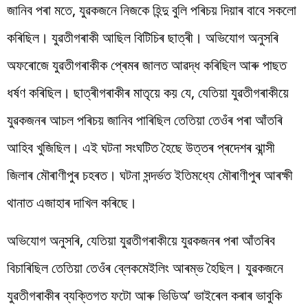
জানিব পৰা মতে, যুৱকজনে নিজকে হিন্দু বুলি পৰিচয় দিয়াৰ বাবে সকলো
কৰিছিল। যুৱতীগৰাকী আছিল বিটিচিৰ ছাত্ৰী। অভিযোগ অনুসৰি
অফৰোজে যুৱতীগৰাকীক প্ৰেমৰ জালত আৱদ্ধ কৰিছিল আৰু পাছত
ধৰ্ষণ কৰিছিল। ছাত্ৰীগৰাকীৰ মাতৃয়ে কয় যে, যেতিয়া যুৱতীগৰাকীয়ে
যুৱকজনৰ আচল পৰিচয় জানিব পাৰিছিল তেতিয়া তেওঁৰ পৰা আঁতৰি
আহিব খুজিছিল। এই ঘটনা সংঘটিত হৈছে উত্তৰ প্ৰদেশৰ ঝান্সী
জিলাৰ মৌৰাণীপুৰ চহৰত। ঘটনা সন্দৰ্ভত ইতিমধ্যে মৌৰাণীপুৰ আৰক্ষী
থানাত এজাহাৰ দাখিল কৰিছে।
অভিযোগ অনুসৰি, যেতিয়া যুৱতীগৰাকীয়ে যুৱকজনৰ পৰা আঁতৰিব
বিচাৰিছিল তেতিয়া তেওঁৰ ব্লেকমেইলিং আৰম্ভ হৈছিল। যুৱকজনে
যুৱতীগৰাকীৰ ব্যক্তিগত ফটো আৰু ভিডিঅ’ ভাইৰেল কৰাৰ ভাবুকি