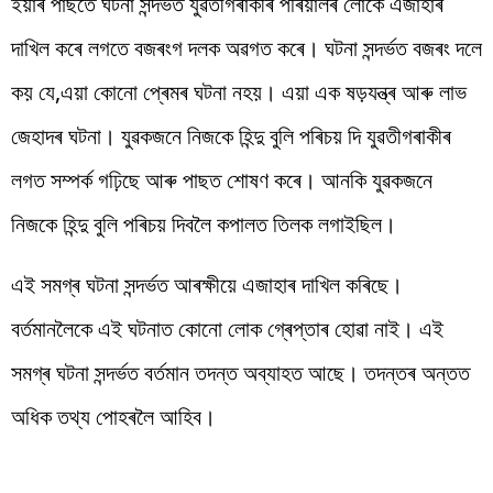
ইয়াৰ পাছতে ঘটনা সন্দৰ্ভত যুৱতীগৰাকীৰ পৰিয়ালৰ লোকে এজাহাৰ
দাখিল কৰে লগতে বজৰংগ দলক অৱগত কৰে। ঘটনা সন্দৰ্ভত বজৰং দলে
কয় যে,এয়া কোনো প্ৰেমৰ ঘটনা নহয়। এয়া এক ষড়যন্ত্ৰ আৰু লাভ
জেহাদৰ ঘটনা। যুৱকজনে নিজকে হিন্দু বুলি পৰিচয় দি যুৱতীগৰাকীৰ
লগত সম্পৰ্ক গঢ়িছে আৰু পাছত শোষণ কৰে। আনকি যুৱকজনে
নিজকে হিন্দু বুলি পৰিচয় দিবলৈ কপালত তিলক লগাইছিল।
এই সমগ্ৰ ঘটনা সন্দৰ্ভত আৰক্ষীয়ে এজাহাৰ দাখিল কৰিছে।
বৰ্তমানলৈকে এই ঘটনাত কোনো লোক গ্ৰেপ্তাৰ হোৱা নাই। এই
সমগ্ৰ ঘটনা সন্দৰ্ভত বৰ্তমান তদন্ত অব্যাহত আছে। তদন্তৰ অন্তত
অধিক তথ্য পোহৰলৈ আহিব।