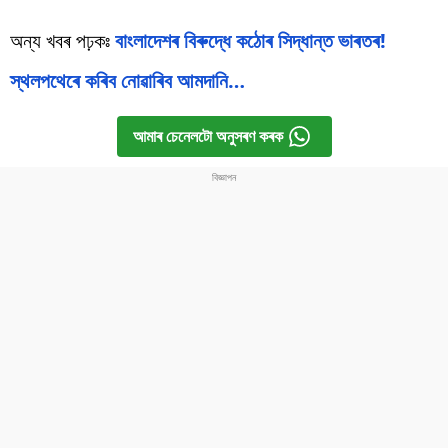
অন্য খবৰ পঢ়কঃ
বাংলাদেশৰ বিৰুদ্ধে কঠোৰ সিদ্ধান্ত ভাৰতৰ!
স্থলপথেৰে কৰিব নোৱাৰিব আমদানি…
আমাৰ চেনেলটো অনুসৰণ কৰক