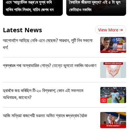
এনে ‘আয়ুৰ্বেদিক মন্ত্ৰ’ৰে সুস্থ কৰি
বৈবাহিক জীৱনত দূৰত্ব? এই ৫ টা ভুল
ৰাখিব পাৰিব লিভাৰ, বাচিব জেপৰ ধন
কেতিয়াও নকৰিব
Latest News
View More
আপোনালৈ আহিছে নেকি এনে মেছেজ? সাৱধান, লুটি নিব সকলো
ধন!
প্ৰস্ৰাৱৰ পৰা অস্বাভাৱিক গোন্ধ? তেন্তে ভুলতো নকৰিব আওকাণ
দুবাৰকৈ জয় কৰিছিল টি-২০ বিশ্বকাপ; কোন এই সফলতম
অধিনায়ক, জানেনে?
আজি সন্ধিয়া বাজপেয়ী ভৱনত অমিত শ্বাহৰ ৰুদ্ধদ্বাৰ বৈঠক