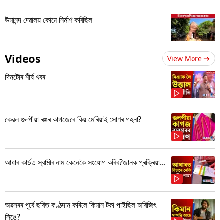
উমানন্দ দেৱালয় কোনে নিৰ্মাণ কৰিছিল
Videos
View More
দিনটোৰ শীৰ্ষ খবৰ
কেৱল গুলপীয়া ৰঙৰ কাগজেৰে কিয় মেৰিয়াই সোণৰ গহনা?
আধাৰ কাৰ্ডত স্বামীৰ নাম কেনেকৈ সংযোগ কৰিব?জানক প্ৰক্ৰিয়া...
অৱসৰৰ পূৰ্বে ছবিত কণ্ঠদান কৰিলে কিমান টকা পাইছিল অৰিজিৎ
সিঙে?