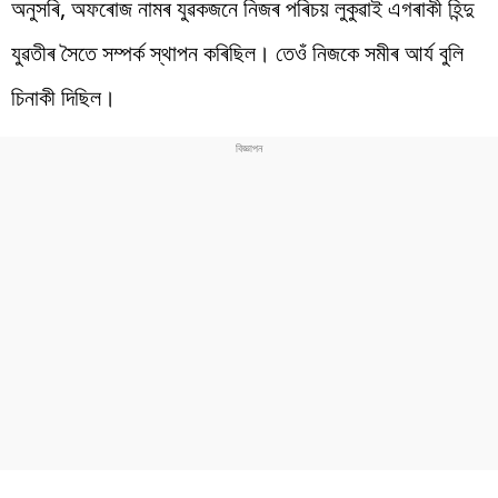
অনুসৰি, অফৰোজ নামৰ যুৱকজনে নিজৰ পৰিচয় লুকুৱাই এগৰাকী হিন্দু
যুৱতীৰ সৈতে সম্পৰ্ক স্থাপন কৰিছিল। তেওঁ নিজকে সমীৰ আৰ্য বুলি
চিনাকী দিছিল।