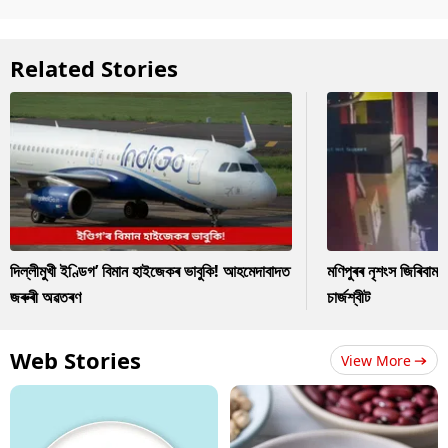
Related Stories
দিল্লীমুখী ইণ্ডিগ’ বিমান হাইজেকৰ ভাবুকি! আহমেদাবাদত
মণিপুৰৰ নৃশংস জিৰিবাম ক
জৰুৰী অৱতৰণ
চাৰ্জশ্বীট
Web Stories
View More