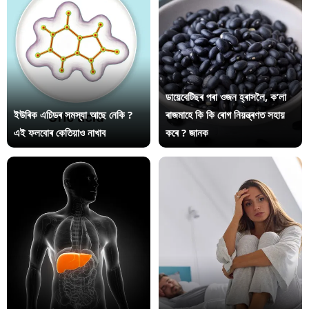
ডায়েবেটিছৰ পৰা ওজন হ্ৰাসলৈ, ক’লা
ইউৰিক এচিডৰ সমস্যা আছে নেকি ?
ৰাজমাহে কি কি ৰোগ নিয়ন্ত্ৰণত সহায়
এই ফলবোৰ কেতিয়াও নাখাব
কৰে ? জানক