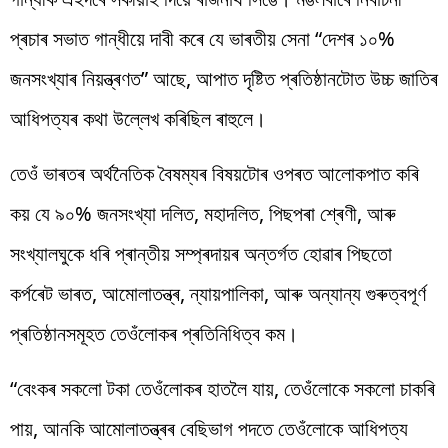
প্ৰচাৰ সভাত গান্ধীয়ে দাবী কৰে যে ভাৰতীয় সেনা “দেশৰ ১০%
জনসংখ্যাৰ নিয়ন্ত্ৰণত” আছে, আপাত দৃষ্টিত প্ৰতিষ্ঠানটোত উচ্চ জাতিৰ
আধিপত্যৰ কথা উল্লেখ কৰিছিল ৰাহুলে।
তেওঁ ভাৰতৰ অৰ্থনৈতিক বৈষম্যৰ বিষয়টোৰ ওপৰত আলোকপাত কৰি
কয় যে ৯০% জনসংখ্যা দলিত, মহাদলিত, পিছপৰা শ্ৰেণী, আৰু
সংখ্যালঘুকে ধৰি প্ৰান্তীয় সম্প্ৰদায়ৰ অন্তৰ্গত হোৱাৰ পিছতো
কৰ্পৰেট ভাৰত, আমোলাতন্ত্ৰ, ন্যায়পালিকা, আৰু অন্যান্য গুৰুত্বপূৰ্ণ
প্ৰতিষ্ঠানসমূহত তেওঁলোকৰ প্ৰতিনিধিত্ব কম।
“বেংকৰ সকলো টকা তেওঁলোকৰ হাতলৈ যায়, তেওঁলোকে সকলো চাকৰি
পায়, আনকি আমোলাতন্ত্ৰৰ বেছিভাগ পদতে তেওঁলোকে আধিপত্য