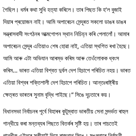
গৈছিল। ধৰ্মৰ কথা সুধি হত্যা কৰিলে। তাৰ পিছত কি হ’ল বুজাই
দিয়াৰ প্ৰয়োজন নাই। আমি অপাৰেচন সেন্দূৰত সকলো ডাঙৰ ডাঙৰ
সন্ত্ৰাসবাদী সংগঠনৰ আত্মগোপন স্থান নিচিহ্ন কৰি পেলালোঁ। আমাৰ
অপাৰেচন সেন্দূৰ এতিয়াও শেষ হোৱা নাই, এতিয়া স্থগিত ৰখা হৈছে।
আমি আৰু এটা অভিযান আৰম্ভ কৰিম আৰু তেওঁলোকক ধ্বংস
কৰিম… ভাৰত এতিয়া বিশ্বত দুৰ্বল দেশ হিচাপে পৰিচিত নহয়। ভাৰত
এতিয়া বিশ্বৰ শক্তিশালী দেশ হিচাপে পৰিচিত। আন্তঃৰাষ্ট্ৰীয়
ক্ষেত্ৰত ভাৰতৰ সুনাম বৃদ্ধি পাইছে।” সিঙে দৃঢ়তাৰে কয়।
বিধানসভা নিৰ্বাচনৰ পূৰ্বে বিহাৰৰ কুটুম্বাত ভাৰতীয় সেনা সন্দৰ্ভত ৰাহুল
গান্ধীয়ে কৰা মন্তব্যৰ পিছতে বিতৰ্কৰ সৃষ্টি হয়। তাৰ পাচতেই
গান্ধীক এইদৰে সকীয়াই দিয়ে ৰাজনাথ সিঙে। মঙলবাৰে নিৰ্বাচনী