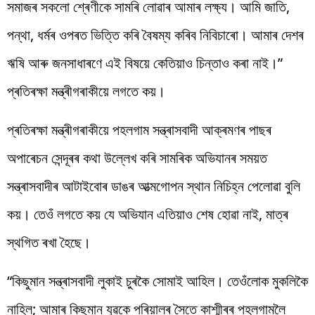
সমাজৰ সকলো শ্ৰেণীকে সামৰি লোৱাৰ আমাৰ লক্ষ্য। আমি জাতি,
পন্থা, ধৰ্মৰ ওপৰত ভিত্তি কৰি বৈষম্য কৰিব নিবিচাৰো। আমাৰ দেশৰ
ঋষি আৰু জনসাধাৰণে এই বিষয়ে কেতিয়াও চিন্তাও কৰা নাই।”
প্ৰতিৰক্ষা মন্ত্ৰীগৰাকীয়ে লগতে কয়।
প্ৰতিৰক্ষা মন্ত্ৰীগৰাকীয়ে পহলগাম সন্ত্ৰাসবাদী আক্ৰমণৰ পাছৰ
অপাৰেচন সেন্দূৰৰ কথা উল্লেখ কৰি সামৰিক অভিযানৰ সময়ত
সন্ত্ৰাসবাদীৰ আটাইবোৰ ডাঙৰ আত্মগোপন স্থান নিচিহ্ন পেলোৱা বুলি
কয়। তেওঁ লগতে কয় যে অভিযান এতিয়াও শেষ হোৱা নাই, মাত্ৰ
স্থগিত ৰখা হৈছে।
“কিছুমান সন্ত্ৰাসবাদী লুকাই চুৰকৈ সোমাই আহিল। তেওঁলোক মুকলিকৈ
নাহিল; আমাৰ কিছুমান যুৱকে পৰিয়ালৰ সৈতে কাশ্মীৰৰ পহলগামলৈ