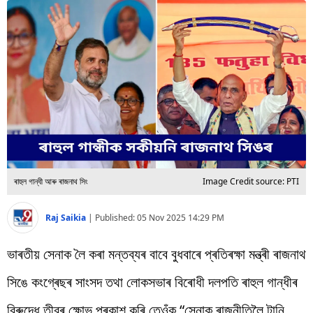
বিশ্ব
প্ৰযুক্তি
Videos
ৰাহুল গান্ধী আৰু ৰাজনাথ সিং
Image Credit source: PTI
Raj Saikia
|
Published:
05 Nov 2025 14:29 PM
ভাৰতীয় সেনাক লৈ কৰা মন্তব্যৰ বাবে বুধবাৰে প্ৰতিৰক্ষা মন্ত্ৰী ৰাজনাথ
সিঙে কংগ্ৰেছৰ সাংসদ তথা লোকসভাৰ বিৰোধী দলপতি ৰাহুল গান্ধীৰ
বিৰুদ্ধে তীব্ৰ ক্ষোভ প্ৰকাশ কৰি তেওঁক “সেনাক ৰাজনীতিলৈ টানি