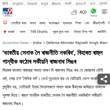
हिन्दी 
English
News9
ಕನ್ನಡ
తెలుగు
मराठी
ગુજરાતી
বাংলা
ਪੰਜਾਬੀ
AQI
শেহতীয়া খবৰ
শেহতীয়া খবৰ
অসম
ভাৰত
মনোৰঞ্জন
ব্যৱসায়
শিক্ষা
খেল
জীৱনশৈলী
ব
বাজেট
অসম
TV9 Shorts
পুৱাৰ মুখ্য খবৰ
হিমন্ত বিশ্ব শৰ্মা
ৰাজনীতি
অসম
Assamese News
India
> Defense Minister Rajnath Singh Warn
ভাৰত
‘ভাৰতীয় সেনাক লৈ ৰাজনীতি নকৰিব’, বিহাৰত ৰাহুল
মনোৰঞ্জন
গান্ধীক কঠোৰ সকীয়নি ৰাজনাথ সিঙৰ
ব্যৱসায়
বিহাৰৰ বাংকাত ৰাজহুৱা সভাত ভাষণ দি ৰাজনাথ সিঙে কয় যে জোৱানৰ এটাই
শিক্ষা
ধৰ্ম, সেয়া হ’ল ‘সৈনিক ধৰ্ম’। তেওঁ দৃঢ়তাৰে কয় যে যেতিয়াই দেশে সংকটৰ
সন্মুখীন হয়, তেতিয়াই ইয়াৰ সৈন্যসকলে সাহস আৰু বীৰত্বৰ জৰিয়তে ভাৰতক
খেল
সুৰক্ষা দিয়ে। ৰাহুল গান্ধীক ভাৰতীয় সেনাক লৈ ৰাজনীতি নকৰিবলৈ সকীয়নি
জীৱনশৈলী
ৰাজনাথ সিঙৰ।