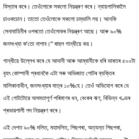
বিস্তাৰ কৰে। তেওঁলোকে সকলো নিয়ন্ত্ৰণ কৰে। ন্যায়পালিকালৈ
চাওকচোন। তাতো তেওঁলোকে সকলো চম্ভালি লয়। আনকি
সেনাবাহিনীৰ ওপৰতো তেওঁলোকৰ নিয়ন্ত্ৰণ আছে। আৰু ৯০%
জনসংখ্যা ক’তো নাপাব।” ৰাহুল গান্ধীয়ে কয়।
গান্ধীয়ে উল্লেখ কৰে যে আদানী আৰু আম্বানীকে ধৰি ভাৰতৰ ৫০০টা
বৃহৎ কোম্পানী প্ৰধানকৈ এটা সৰু অভিজাত গোটৰ ব্যক্তিৰ
মালিকানাধীন, জনসংখ্যাৰ মাত্ৰ ১০%হে। তেওঁ অভিযোগ কৰে যে
এই গোটটোৱে অসমতাপূৰ্ণ পৰিমাণৰ ধন, বেংকৰ ঋণ, বিভিন্ন খণ্ডৰ
প্ৰভাৱশালী পদ নিয়ন্ত্ৰণ কৰে।
এই দেশত ৯০% দলিত, মহাদলিত, পিছপৰা, অত্যন্ত পিছপৰা,