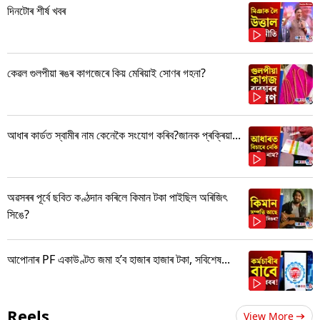
দিনটোৰ শীৰ্ষ খবৰ
কেৱল গুলপীয়া ৰঙৰ কাগজেৰে কিয় মেৰিয়াই সোণৰ গহনা?
আধাৰ কাৰ্ডত স্বামীৰ নাম কেনেকৈ সংযোগ কৰিব?জানক প্ৰক্ৰিয়া...
অৱসৰৰ পূৰ্বে ছবিত কণ্ঠদান কৰিলে কিমান টকা পাইছিল অৰিজিৎ
সিঙে?
আপোনাৰ PF একাউণ্টত জমা হ’ব হাজাৰ হাজাৰ টকা, সবিশেষ...
Reels
View More