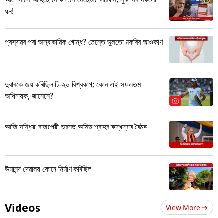
ধন!
প্ৰস্ৰাৱৰ পৰা অস্বাভাৱিক গোন্ধ? তেন্তে ভুলতো নকৰিব আওকাণ
দুবাৰকৈ জয় কৰিছিল টি-২০ বিশ্বকাপ; কোন এই সফলতম
অধিনায়ক, জানেনে?
আজি সন্ধিয়া বাজপেয়ী ভৱনত অমিত শ্বাহৰ ৰুদ্ধদ্বাৰ বৈঠক
উমানন্দ দেৱালয় কোনে নিৰ্মাণ কৰিছিল
Videos
View More