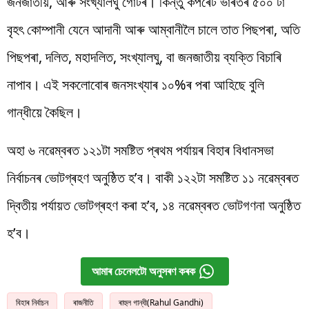
জনজাতীয়, আৰু সংখ্যালঘু গোটৰ। কিন্তু কৰ্পৰেট ভাৰতৰ ৫০০ টা
বৃহৎ কোম্পানী যেনে আদানী আৰু আম্বানীলৈ চালে তাত পিছপৰা, অতি
পিছপৰা, দলিত, মহাদলিত, সংখ্যালঘু, বা জনজাতীয় ব্যক্তি বিচাৰি
নাপাব। এই সকলোবোৰ জনসংখ্যাৰ ১০%ৰ পৰা আহিছে বুলি
গান্ধীয়ে কৈছিল।
অহা ৬ নৱেম্বৰত ১২১টা সমষ্টিত প্ৰথম পৰ্যায়ৰ বিহাৰ বিধানসভা
নিৰ্বাচনৰ ভোটগ্ৰহণ অনুষ্ঠিত হ’ব। বাকী ১২২টা সমষ্টিত ১১ নৱেম্বৰত
দ্বিতীয় পৰ্যায়ত ভোটগ্ৰহণ কৰা হ’ব, ১৪ নৱেম্বৰত ভোটগণনা অনুষ্ঠিত
হ’ব।
আমাৰ চেনেলটো অনুসৰণ কৰক
বিহাৰ নিৰ্বাচন
ৰাজনীতি
ৰাহুল গান্ধী(Rahul Gandhi)