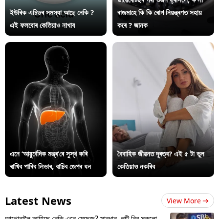
ইউৰিক এচিডৰ সমস্যা আছে নেকি ?
ৰাজমাহে কি কি ৰোগ নিয়ন্ত্ৰণত সহায়
এই ফলবোৰ কেতিয়াও নাখাব
কৰে ? জানক
এনে ‘আয়ুৰ্বেদিক মন্ত্ৰ’ৰে সুস্থ কৰি
বৈবাহিক জীৱনত দূৰত্ব? এই ৫ টা ভুল
ৰাখিব পাৰিব লিভাৰ, বাচিব জেপৰ ধন
কেতিয়াও নকৰিব
Latest News
View More
আপোনালৈ আহিছে নেকি এনে মেছেজ? সাৱধান, লুটি নিব সকলো