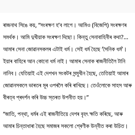
ৰাজনাথ সিঙে কয়, “সংৰক্ষণ হ’ব লাগে। আমিও (বিজেপি) সংৰক্ষণৰ
সমৰ্থক। আমি দুখীয়াক সংৰক্ষণ দিছো। কিন্তু সেনাবাহিনীৰ কথা?…
আমাৰ সেনা জোৱানসকলৰ এটাই ধৰ্ম। সেই ধৰ্ম হৈছে ‘সৈনিক ধৰ্ম’।
ইয়াৰ বাহিৰে আন কোনো ধৰ্ম নাই। আমাৰ সেনাক ৰাজনীতিলৈ টানি
নানিব। যেতিয়াই এই দেশখন সংকটৰ সন্মুখীন হৈছে, তেতিয়াই আমাৰ
জোৱানসকলে ভাৰতৰ মূৰ ওপৰলৈ কৰি ৰাখিছে। তেওঁলোকে সাহস আৰু
বীৰত্ব প্ৰদৰ্শন কৰি উচ্চ স্তৰত উপনীত হয়।”
“জাতি, পন্থা, ধৰ্মৰ এই ৰাজনীতিয়ে দেশৰ বৃহৎ ক্ষতি কৰিছে, আৰু
আমাৰ চিন্তাধাৰা হৈছে সমাজৰ সকলো শ্ৰেণীক উন্নীত কৰা উচিত।