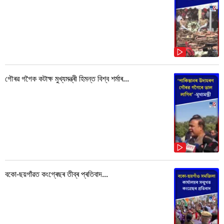
গৌৰৱ গগৈক কটাক্ষ মুখ্যমন্ত্ৰী হিমন্ত বিশ্ব শৰ্মাৰ...
বকো-ছয়গাঁৱত কংগ্ৰেছৰ তীব্ৰ প্ৰতিবাদ...