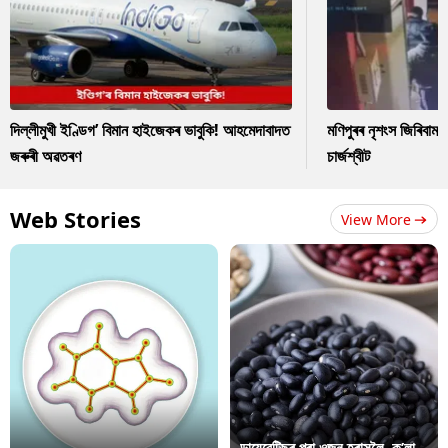
দিল্লীমুখী ইণ্ডিগ’ বিমান হাইজেকৰ ভাবুকি! আহমেদাবাদত
মণিপুৰৰ নৃশংস জিৰিবাম ক
জৰুৰী অৱতৰণ
চাৰ্জশ্বীট
Web Stories
View More
ডায়েবেটিছৰ পৰা ওজন হ্ৰাসলৈ, ক’লা