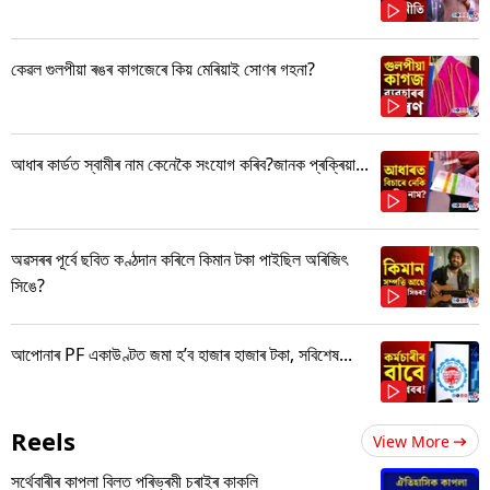
কেৱল গুলপীয়া ৰঙৰ কাগজেৰে কিয় মেৰিয়াই সোণৰ গহনা?
আধাৰ কাৰ্ডত স্বামীৰ নাম কেনেকৈ সংযোগ কৰিব?জানক প্ৰক্ৰিয়া...
অৱসৰৰ পূৰ্বে ছবিত কণ্ঠদান কৰিলে কিমান টকা পাইছিল অৰিজিৎ
সিঙে?
আপোনাৰ PF একাউণ্টত জমা হ’ব হাজাৰ হাজাৰ টকা, সবিশেষ...
Reels
View More
সৰ্থেবাৰীৰ কাপলা বিলত পৰিভ্ৰমী চৰাইৰ কাকলি