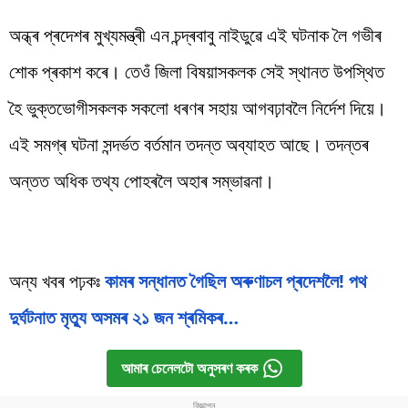
অন্ধ্ৰ প্ৰদেশৰ মুখ্যমন্ত্ৰী এন চন্দ্ৰবাবু নাইডুৱে এই ঘটনাক লৈ গভীৰ
শোক প্ৰকাশ কৰে। তেওঁ জিলা বিষয়াসকলক সেই স্থানত উপস্থিত
হৈ ভুক্তভোগীসকলক সকলো ধৰণৰ সহায় আগবঢ়াবলৈ নিৰ্দেশ দিয়ে।
এই সমগ্ৰ ঘটনা সন্দৰ্ভত বৰ্তমান তদন্ত অব্যাহত আছে। তদন্তৰ
অন্তত অধিক তথ্য পোহৰলৈ অহাৰ সম্ভাৱনা।
অন্য খবৰ পঢ়কঃ
কামৰ সন্ধানত গৈছিল অৰুণাচল প্ৰদেশলৈ! পথ
দুৰ্ঘটনাত মৃত্যু অসমৰ ২১ জন শ্ৰমিকৰ…
আমাৰ চেনেলটো অনুসৰণ কৰক