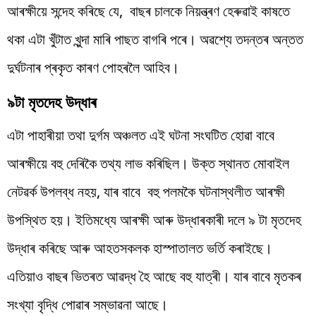
আৰক্ষীয়ে সন্দেহ কৰিছে যে, বাছৰ চালকে নিয়ন্ত্ৰণ হেৰুৱাই কাষতে
থকা এটা খুঁটাত খুন্দা মাৰি পাছত বাগৰি পৰে। অৱশ্যে তদন্তৰ অন্তত
দুৰ্ঘটনাৰ প্ৰকৃত কাৰণ পোহৰলৈ আহিব।
৯টা মৃতদেহ উদ্ধাৰ
এটা পাহাৰীয়া তথা দুৰ্গম অঞ্চলত এই ঘটনা সংঘটিত হোৱা বাবে
আৰক্ষীয়ে বহু দেৰিকৈ তথ্য লাভ কৰিছিল। উক্ত স্থানত মোবাইল
নেটৱৰ্ক উপলব্ধ নহয়, যাৰ বাবে বহু পলমকৈ ঘটনাস্থলীত আৰক্ষী
উপস্থিত হয়। ইতিমধ্যে আৰক্ষী আৰু উদ্ধাৰকাৰী দলে ৯ টা মৃতদেহ
উদ্ধাৰ কৰিছে আৰু আহতসকলক হাস্পাতালত ভৰ্তি কৰাইছে।
এতিয়াও বাছৰ ভিতৰত আৱদ্ধ হৈ আছে বহু যাত্ৰী। যাৰ বাবে মৃতকৰ
সংখ্যা বৃদ্ধি পোৱাৰ সম্ভাৱনা আছে।