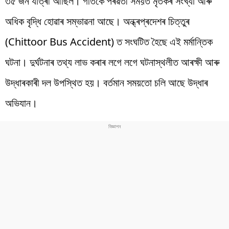
৩৫ জন যাত্ৰী আছিল। গতিকে পৰৱৰ্তী সময়ত মৃতকৰ সংখ্যা আৰু
অধিক বৃদ্ধি হোৱাৰ সম্ভাৱনা আছে। অন্ধ্ৰপ্ৰদেশৰ চিত্তুৰ
(Chittoor Bus Accident) ত সংঘটিত হৈছে এই মৰ্মান্তিক
ঘটনা। দুৰ্ঘটনাৰ তথ্য লাভ কৰাৰ লগে লগে ঘটনাস্থলীত আৰক্ষী আৰু
উদ্ধাৰকাৰী দল উপস্থিত হয়। বৰ্তমান সময়তো চলি আছে উদ্ধাৰ
অভিযান।