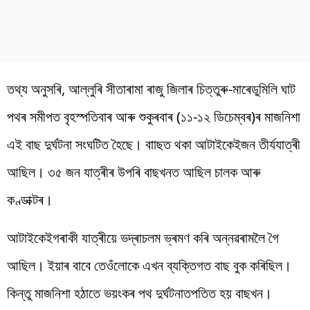
তথ্য অনুসৰি, আল্লুৰি সীতাৰামা ৰাজু জিলাৰ চিত্তুৰু-মাৰেডুমিলি ঘাট
পথৰ সমীপত বৃহস্পতিবাৰ আৰু শুকুৰবাৰ (১১-১২ ডিচেম্বৰ)ৰ মাজনিশা
এই বাছ দুৰ্ঘটনা সংঘটিত হৈছে। বাাছত থকা আটাইকেইজন তীৰ্যযাত্ৰী
আছিল। ৩৫ জন যাত্ৰীৰ উপৰি বাছখনত আছিল চালক আৰু
কণ্ডাক্টৰ।
আটাইকেইগৰাকী যাত্ৰীয়ে ভদ্ৰাচলম ভ্ৰমণ কৰি অন্নৱৰামলৈ গৈ
আছিল। ইয়াৰ বাবে তেওঁলোকে এখন ব্যক্তিগত বাছ বুক কৰিছিল।
কিন্তু মাজনিশা হঠাতে ভয়ংকৰ পথ দুৰ্ঘটনাতপতিত হয় বাছখন।