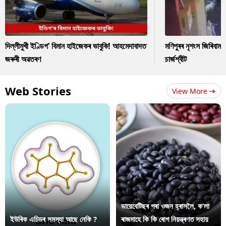
দিল্লীমুখী ইণ্ডিগ’ বিমান হাইজেকৰ ভাবুকি! আহমেদাবাদত
মণিপুৰৰ নৃশংস জিৰিবাম ক
জৰুৰী অৱতৰণ
চাৰ্জশ্বীট
Web Stories
View More
ডায়েবেটিছৰ পৰা ওজন হ্ৰাসলৈ, ক’লা
ইউৰিক এচিডৰ সমস্যা আছে নেকি ?
ৰাজমাহে কি কি ৰোগ নিয়ন্ত্ৰণত সহায়