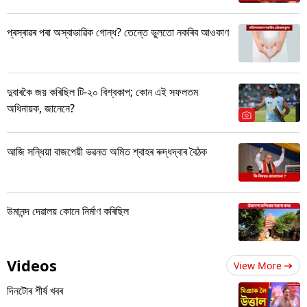
প্ৰস্ৰাৱৰ পৰা অস্বাভাৱিক গোন্ধ? তেন্তে ভুলতো নকৰিব আওকাণ
দুবাৰকৈ জয় কৰিছিল টি-২০ বিশ্বকাপ; কোন এই সফলতম
অধিনায়ক, জানেনে?
আজি সন্ধিয়া বাজপেয়ী ভৱনত অমিত শ্বাহৰ ৰুদ্ধদ্বাৰ বৈঠক
উমানন্দ দেৱালয় কোনে নিৰ্মাণ কৰিছিল
Videos
View More
দিনটোৰ শীৰ্ষ খবৰ