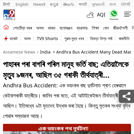
हिन्दी 
English
News9
ಕನ್ನಡ
తెలుగు
मराठी
ગુજરાતી
বাংলা
ਪੰਜਾਬੀ
AQI
শেহতীয়া খবৰ
শেহতীয়া খবৰ
অসম
ভাৰত
মনোৰঞ্জন
ব্যৱসায়
শিক্ষা
খেল
জীৱনশৈলী
ব
বাজেট
অসম
TV9 Shorts
পুৱাৰ মুখ্য খবৰ
হিমন্ত বিশ্ব শৰ্মা
ৰাজনীতি
অসম
Assamese News
India
> Andhra Bus Accident Many Dead Many 
ভাৰত
পাহাৰৰ পৰা বাগৰি পৰিল মানুহ ভৰ্তি বাছ; এতিয়ালৈকে
মনোৰঞ্জন
মৃত্যু ৯জনৰ, আছিল ৩৫ গৰাকী তীৰ্থযাত্ৰী…
ব্যৱসায়
Andhra Bus Accident: এক ভয়ংকৰ বাছ দুৰ্ঘটনাত প্ৰাণ হেৰুৱালে
শিক্ষা
কেইবাগৰাকী যাত্ৰীয়ে। জানিব পৰা মতে, এই আটাইকেইজন তীৰ্থযাত্ৰী
আছিল। ইতিমধ্যে ৯টা মৃতদেহ উদ্ধাৰ কৰা হৈছে। কিন্তু মৃতকৰ সংখ্যা বৃদ্ধি
খেল
পোৱাৰ সম্ভাৱনা আছে।
জীৱনশৈলী