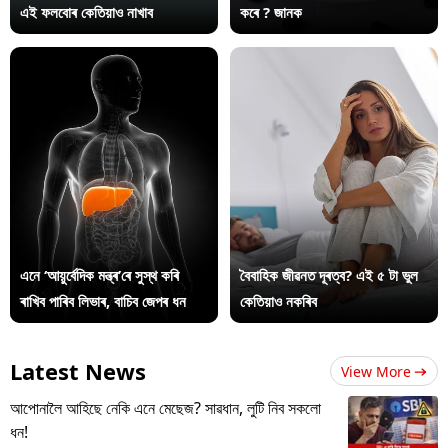
এই ফলবোৰ কেতিয়াও নাখাব
কৰে ? জানক
এনে ‘আয়ুৰ্বেদিক মন্ত্ৰ’ৰে সুস্থ কৰি
বৈবাহিক জীৱনত দূৰত্ব? এই ৫ টা ভুল
ৰাখিব পাৰিব লিভাৰ, বাচিব জেপৰ ধন
কেতিয়াও নকৰিব
Latest News
View More
আপোনালৈ আহিছে নেকি এনে মেছেজ? সাৱধান, লুটি নিব সকলো
ধন!