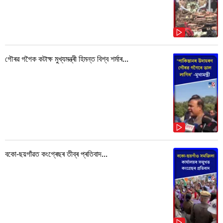
গৌৰৱ গগৈক কটাক্ষ মুখ্যমন্ত্ৰী হিমন্ত বিশ্ব শৰ্মাৰ...
বকো-ছয়গাঁৱত কংগ্ৰেছৰ তীব্ৰ প্ৰতিবাদ...