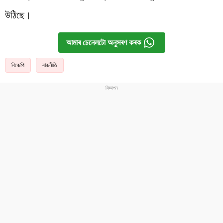
উঠিছে।
আমাৰ চেনেলটো অনুসৰণ কৰক
বিজেপি
ৰাজনীতি