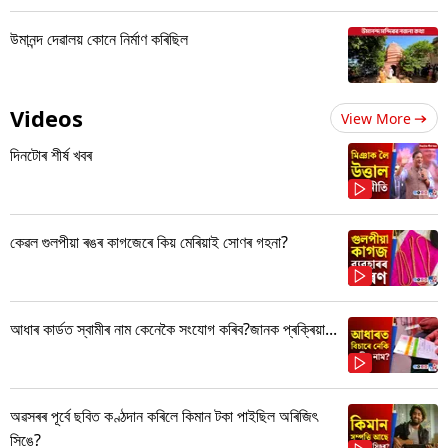
উমানন্দ দেৱালয় কোনে নিৰ্মাণ কৰিছিল
Videos
View More
দিনটোৰ শীৰ্ষ খবৰ
কেৱল গুলপীয়া ৰঙৰ কাগজেৰে কিয় মেৰিয়াই সোণৰ গহনা?
আধাৰ কাৰ্ডত স্বামীৰ নাম কেনেকৈ সংযোগ কৰিব?জানক প্ৰক্ৰিয়া...
অৱসৰৰ পূৰ্বে ছবিত কণ্ঠদান কৰিলে কিমান টকা পাইছিল অৰিজিৎ
সিঙে?