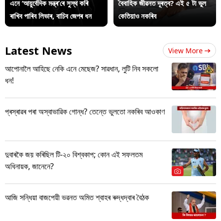
এনে ‘আয়ুৰ্বেদিক মন্ত্ৰ’ৰে সুস্থ কৰি
বৈবাহিক জীৱনত দূৰত্ব? এই ৫ টা ভুল
ৰাখিব পাৰিব লিভাৰ, বাচিব জেপৰ ধন
কেতিয়াও নকৰিব
Latest News
View More
আপোনালৈ আহিছে নেকি এনে মেছেজ? সাৱধান, লুটি নিব সকলো
ধন!
প্ৰস্ৰাৱৰ পৰা অস্বাভাৱিক গোন্ধ? তেন্তে ভুলতো নকৰিব আওকাণ
দুবাৰকৈ জয় কৰিছিল টি-২০ বিশ্বকাপ; কোন এই সফলতম
অধিনায়ক, জানেনে?
আজি সন্ধিয়া বাজপেয়ী ভৱনত অমিত শ্বাহৰ ৰুদ্ধদ্বাৰ বৈঠক