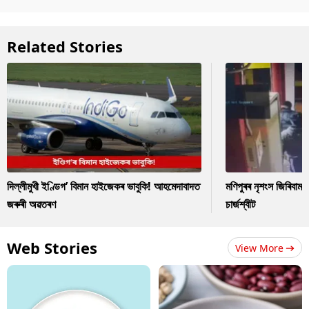
Related Stories
দিল্লীমুখী ইণ্ডিগ’ বিমান হাইজেকৰ ভাবুকি! আহমেদাবাদত
মণিপুৰৰ নৃশংস জিৰিবাম ক
জৰুৰী অৱতৰণ
চাৰ্জশ্বীট
Web Stories
View More