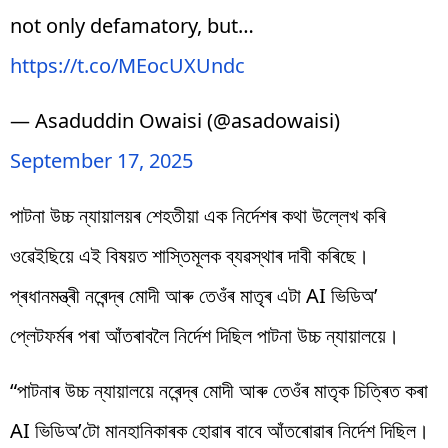
not only defamatory, but…
https://t.co/MEocUXUndc
— Asaduddin Owaisi (@asadowaisi)
September 17, 2025
পাটনা উচ্চ ন্যায়ালয়ৰ শেহতীয়া এক নিৰ্দেশৰ কথা উল্লেখ কৰি
ওৱেইছিয়ে এই বিষয়ত শাস্তিমূলক ব্যৱস্থাৰ দাবী কৰিছে।
প্ৰধানমন্ত্ৰী নৰেন্দ্ৰ মোদী আৰু তেওঁৰ মাতৃৰ এটা AI ভিডিঅ’
প্লেটফৰ্মৰ পৰা আঁতৰাবলৈ নিৰ্দেশ দিছিল পাটনা উচ্চ ন্যায়ালয়ে।
“পাটনাৰ উচ্চ ন্যায়ালয়ে নৰেন্দ্ৰ মোদী আৰু তেওঁৰ মাতৃক চিত্ৰিত কৰা
AI ভিডিঅ’টো মানহানিকাৰক হোৱাৰ বাবে আঁতৰোৱাৰ নিৰ্দেশ দিছিল।