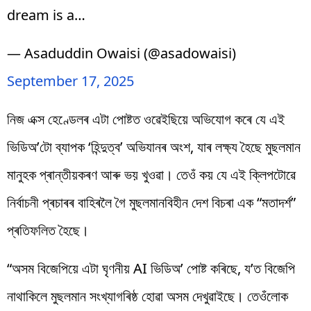
dream is a…
— Asaduddin Owaisi (@asadowaisi)
September 17, 2025
নিজ এক্স হেণ্ডেলৰ এটা পোষ্টত ওৱেইছিয়ে অভিযোগ কৰে যে এই
ভিডিঅ’টো ব্যাপক ‘হিন্দুত্ব’ অভিযানৰ অংশ, যাৰ লক্ষ্য হৈছে মুছলমান
মানুহক প্ৰান্তীয়কৰণ আৰু ভয় খুওৱা। তেওঁ কয় যে এই ক্লিপটোৱে
নিৰ্বাচনী প্ৰচাৰৰ বাহিৰলৈ গৈ মুছলমানবিহীন দেশ বিচৰা এক “মতাদৰ্শ”
প্ৰতিফলিত হৈছে।
“অসম বিজেপিয়ে এটা ঘৃণনীয় AI ভিডিঅ’ পোষ্ট কৰিছে, য’ত বিজেপি
নাথাকিলে মুছলমান সংখ্যাগৰিষ্ঠ হোৱা অসম দেখুৱাইছে। তেওঁলোক