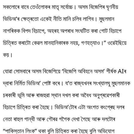
সকলোৰে বাবে তেওঁলোকৰ মাতৃ সৰ্বোচ্চ। অসম বিজেপিৰ ঘৃণনীয়
ভিডিঅ’ৰ ক্ষেত্ৰতো একেই নীতি মানি চলিব লাগিব। মুছলমান
নাগৰিকক বিপদ হিচাপে, অহৰহ অপৰাধ সংঘটিত কৰা গোট হিচাপে
চিত্ৰিত কৰাটো কেৱল মানহানিকাৰক নহয়, গণহত্যাও।” ওৱেইছিয়ে
কয়।
যোৱা সোমবাৰে অসম বিজেপিয়ে ‘বিজেপি অবিহনে অসম’ শীৰ্ষক AIৰ
দ্বাৰা নিৰ্মিত ভিডিঅ’ পোষ্ট কৰে। য’ত ৰাজ্যখনৰ সংখ্যালঘু মুছলমানক
চৰকাৰী ভূমি আৰু ৰাজহুৱা স্থান দখল কৰা অবৈধ অনুপ্ৰৱেশকাৰী
হিচাপে চিত্ৰিত কৰা হৈছে। ভিডিঅ’টোৰ এটা অংশত কংগ্ৰেছ দলৰ
নেতা ৰাহুল গান্ধী আৰু গৌৰৱ গগৈক দেখা গৈছে আৰু দলটোৰ
“পাকিস্তান লিংক” থকা বুলি চিত্ৰিত কৰা হৈছে বুলি অভিযোগ