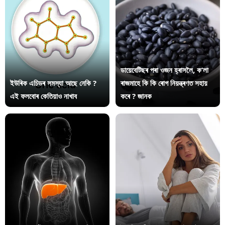
ডায়েবেটিছৰ পৰা ওজন হ্ৰাসলৈ, ক’লা
ইউৰিক এচিডৰ সমস্যা আছে নেকি ?
ৰাজমাহে কি কি ৰোগ নিয়ন্ত্ৰণত সহায়
এই ফলবোৰ কেতিয়াও নাখাব
কৰে ? জানক