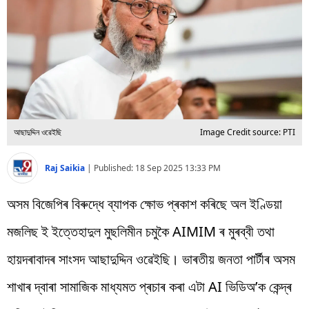
বিশ্ব
প্ৰযুক্তি
Videos
আছাদুদ্দিন ওৱেইছি
Image Credit source: PTI
Raj Saikia
|
Published:
18 Sep 2025 13:33 PM
অসম বিজেপিৰ বিৰুদ্ধে ব্যাপক ক্ষোভ প্ৰকাশ কৰিছে অল ইণ্ডিয়া
মজলিছ ই ইত্তেহাদুল মুছলিমীন চমুকৈ AIMIM ৰ মুৰব্বী তথা
হায়দৰাবাদৰ সাংসদ আছাদুদ্দিন ওৱেইছি। ভাৰতীয় জনতা পাৰ্টীৰ অসম
শাখাৰ দ্বাৰা সামাজিক মাধ্যমত প্ৰচাৰ কৰা এটা AI ভিডিঅ’ক কেন্দ্ৰ