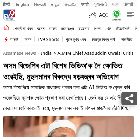
हिन्दी 
English
News9
ಕನ್ನಡ
తెలుగు
मराठी
ગુજરાતી
বাংলা
ਪੰਜਾਬੀ
AQI
শেহতীয়া খবৰ
শেহতীয়া খবৰ
অসম
ভাৰত
মনোৰঞ্জন
ব্যৱসায়
শিক্ষা
খেল
জীৱনশৈলী
ব
বাজেট
অসম
TV9 Shorts
পুৱাৰ মুখ্য খবৰ
হিমন্ত বিশ্ব শৰ্মা
ৰাজনীতি
অসম
Assamese News
India
> AIMIM Chief Asaduddin Owaisi Critise
ভাৰত
অসম বিজেপিৰ এটা বিশেষ ভিডিঅ’ক লৈ ক্ষোভিত
মনোৰঞ্জন
ওৱেইছি, মুছলমানৰ বিৰুদ্ধে ষড়যন্ত্ৰৰ অভিযোগ
ব্যৱসায়
অসম বিজেপিয়ে সামাজিক মাধ্যমত প্ৰচাৰ কৰা এটা AI ভিডিঅ'ক কেন্দ্ৰ কৰি
শিক্ষা
ওৱেইছিয়ে ব্যাপক ক্ষোভ প্ৰকাশ কৰা দেখা গৈছে। তেওঁ কয় যে এই ভিডিঅ'
কেৱল মানহানিকাৰকেই নহয়, মুছলমান সকলক ই বিপদৰ মাজলৈও ঠেলি দিছে।
খেল
জীৱনশৈলী