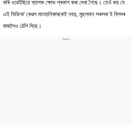
কৰি ওৱেইছিয়ে ব্যাপক ক্ষোভ প্ৰকাশ কৰা দেখা গৈছে। তেওঁ কয় যে
এই ভিডিঅ’ কেৱল মানহানিকাৰকেই নহয়, মুছলমান সকলক ই বিপদৰ
মাজলৈও ঠেলি দিছে।