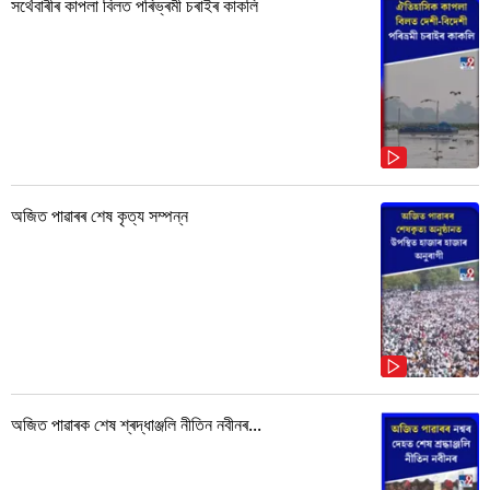
সৰ্থেবাৰীৰ কাপলা বিলত পৰিভ্ৰমী চৰাইৰ কাকলি
অজিত পাৱাৰৰ শেষ কৃত্য সম্পন্ন
অজিত পাৱাৰক শেষ শ্ৰদ্ধাঞ্জলি নীতিন নবীনৰ...