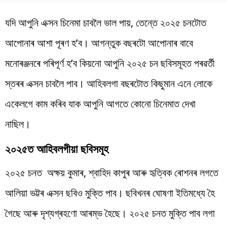
যদি আপুনি এক্সন চিনেমা চাবলৈ ভাল পায়, তেন্তে ২০২৫ চনটোত
আপোনাৰ আশা পূৰণ হ’ব। আগন্তুক বছৰটো আপোনাৰ বাবে
মনোৰঞ্জনৰে পৰিপূৰ্ণ হ’ব কিয়নো আপুনি ২০২৫ চন ছবিসমূহত পৰৱৰ্তী
স্তৰৰ এক্সন চাবলৈ পাব। আহিবলগা বছৰটোত কিছুমান এনে লোকে
একেলগে কাম কৰিব যাক আপুনি আগতে কোনো চিনেমাত দেখা
নাছিল।
২০২৫ত আহিবলগীয়া ছবিসমূহ
২০২৫ চনত অক্ষয় কুমাৰ, শ্বাহিদ কাপুৰ আৰু হৃত্বিক ৰোশনৰ লগতে
আলিয়া ভট্টৰ এক্সন ছবিও মুক্তি পাব। ছবিখনৰ ঘোষণা ইতিমধ্যে হৈ
গৈছে আৰু দৃশ্যগ্ৰহণো আৰম্ভ হৈছে। ২০২৫ চনত মুক্তি পাব লগা