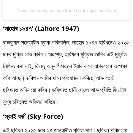
A post shared by Salman Khan (@beingsalmankhan)
‘লাহোৰ ১৯৪৭’ (Lahore 1947)
ৰাজকুমাৰ সন্তোষীৰ দ্বাৰা পৰিচালিত, লাহোৰ ১৯৪৭ ছবিখনেও ২০২৫
চনত মুক্তি লাভ কৰিব। অৱশ্যে, ছবিখনৰ মুক্তিৰ তাৰিখ এই মুহূৰ্তত
নিশ্চিত কৰা নাই, কিন্তু অনুৰাগীসকলে ইয়াৰ বাবে আগ্ৰহেৰে অপেক্ষা
কৰি আছে। ছবিখন আমিৰ খানে প্ৰযোজনা কৰিছে আৰু তেওঁ
ছবিখনত অভিনয়ো কৰিব। ছবিখনত ছানী দেওল আৰু প্ৰীতি জিণ্টাই
মুখ্য চৰিত্ৰত অভিনয় কৰিছে।
‘স্কাই ফৰ্চ’ (Sky Force)
এই ছবিখন ২০২৫ চনৰ ২৪ জানুৱাৰীত মুক্তি পাব। ছবিখন পৰিচালনা