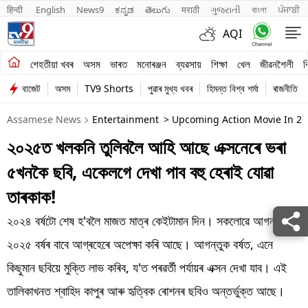
हिन्दी 
English
News9
ಕನ್ನಡ
తెలుగు
मराठी
ગુજરાતી
বাংলা
ਪੰਜਾਬੀ
AQI
শেহতীয়া খবৰ
শেহতীয়া খবৰ
অসম
ভাৰত
মনোৰঞ্জন
ব্যৱসায়
শিক্ষা
খেল
জীৱনশৈলী
ব
বাজেট
অসম
TV9 Shorts
পুৱাৰ মুখ্য খবৰ
হিমন্ত বিশ্ব শৰ্মা
ৰাজনীতি
অসম
Assamese News
Entertainment
> Upcoming Action Movie In 202
ভাৰত
২০২৫ত খলকনি তুলিবলৈ আহি আছে এক্সনেৰে ভৰা
মনোৰঞ্জন
৫খনকৈ ছবি, একেলগে দেখা পাব বহু হেৰাই যোৱা
ব্যৱসায়
তাৰকাক!
শিক্ষা
২০২৪ বৰ্ষটো শেষ হ'বলৈ মাজত মাত্ৰ কেইটামান দিন। সকলোৱে আগন্তুক
২০২৫ বৰ্ষৰ বাবে আগ্ৰহেৰে অপেক্ষা কৰি আছে। আগন্তুক বৰ্ষত, এনে
খেল
কিছুমান ছবিয়ে মুক্তি লাভ কৰিব, য'ত পৰৱৰ্তী পৰ্যায়ৰ এক্সন দেখা যাব। এই
জীৱনশৈলী
তালিকাখনত শ্বাহিদ কাপুৰ আৰু হৃত্বিক ৰোশনৰ ছবিও অন্তৰ্ভুক্ত আছে।