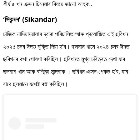
শীৰ্ষ ৫ খন এক্সন চিনেমাৰ বিষয়ে জানো আহক..
‘সিকন্দৰ’ (Sikandar)
চাজিক নাদিয়াদৱালাৰ দ্বাৰা পৰিচালিত আৰু প্ৰযোজিত এই ছবিখন
২০২৫ চনৰ ঈদত মুক্তি দিয়া হ’ব। ছলমান খানে ২০২৪ চনৰ ঈদত
ছবিখনৰ কথা ঘোষণা কৰিছিল। ছবিখনত মুখ্য চৰিত্ৰত দেখা যাব
ছলমান খান আৰু ৰশ্মিকা মান্দনাক । ছবিখন এক্সন-পেকড হ’ব, যাৰ
বাবে ছলমানে যথেষ্ট কষ্ট কৰিছিল।