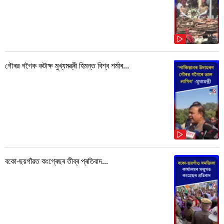
গৌৰৱ গগৈক কটাক্ষ মুখ্যমন্ত্ৰী হিমন্ত বিশ্ব শৰ্মাৰ...
বকো-ছয়গাঁৱত কংগ্ৰেছৰ তীব্ৰ প্ৰতিবাদ...