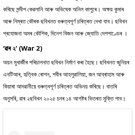
কৰিছে সন্দীপ কেৱলানি আৰু অভিষেক অনিল কাপুৰে। অক্ষয় কুমাৰ
আৰু নিম্ৰত কৌৰক ছবিখনত গুৰুত্বপূৰ্ণ চৰিত্ৰত দেখা যাব। ছবিখন
প্ৰযোজনা অমৰ কৌশিক, দিনেশ বিজন আৰু জ্যোতি দেশপাণ্ডেৰ ।
‘ৱাৰ ২’ (War 2)
অয়ন মুখাৰ্জীৰ পৰিচালনাত ছবিখন নিৰ্মাণ কৰা হৈছে। ছবিখনত জুনিয়ৰ
এনটিআৰ, হৃত্বিক ৰোশন, শবীৰ আহলুৱালিয়া, জন আব্ৰাহাম আৰু
কিয়াৰা আদৱানীয়ে গুৰুত্বপূৰ্ণ চৰিত্ৰত অভিনয় কৰিছে। বাতৰি
অনুসৰি, ৱাৰ ২ছবিখন ২০২৫ চনৰ ১৪ আগষ্টৰ ভিতৰত মুক্তি পাব।