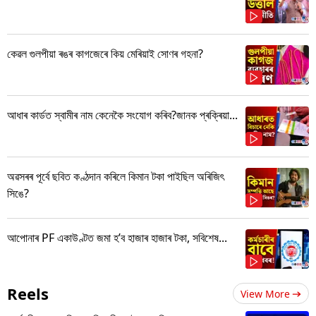
কেৱল গুলপীয়া ৰঙৰ কাগজেৰে কিয় মেৰিয়াই সোণৰ গহনা?
আধাৰ কাৰ্ডত স্বামীৰ নাম কেনেকৈ সংযোগ কৰিব?জানক প্ৰক্ৰিয়া...
অৱসৰৰ পূৰ্বে ছবিত কণ্ঠদান কৰিলে কিমান টকা পাইছিল অৰিজিৎ
সিঙে?
আপোনাৰ PF একাউণ্টত জমা হ’ব হাজাৰ হাজাৰ টকা, সবিশেষ...
Reels
View More