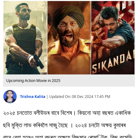
বিশ্ব
প্ৰযুক্তি
Videos
Upcoming Action Movie in 2025
Trishna Kalita
|
Updated On:
08 Dec 2024 17:45 PM
২০২৫ চনতোত বলীউডৰ বাবে বিশেষ। কিয়নো অহা বছৰত একাধিক
ছবি মুক্তি লাভ কৰিবলৈ সাজু হৈছে । ২০২৪ চনটো অক্ষয় কুমাৰৰ
বাবে বেয়া হলেও অহা বছৰত অক্ষয়ে কিছুমান ৰোমাণ্টিক, কিছু কমেডি