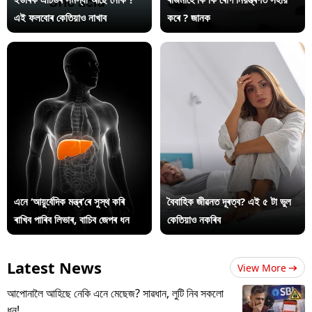
এই ফলবোৰ কেতিয়াও নাখাব
কৰে ? জানক
এনে ‘আয়ুৰ্বেদিক মন্ত্ৰ’ৰে সুস্থ কৰি
বৈবাহিক জীৱনত দূৰত্ব? এই ৫ টা ভুল
ৰাখিব পাৰিব লিভাৰ, বাচিব জেপৰ ধন
কেতিয়াও নকৰিব
Latest News
View More
আপোনালৈ আহিছে নেকি এনে মেছেজ? সাৱধান, লুটি নিব সকলো
ধন!