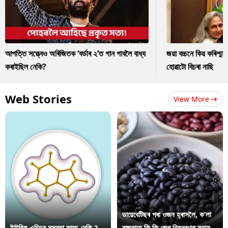
আপত্তি সত্ত্বেও অৰিজিতক ‘বৰ্ডাৰ ২’ত গান গাবলৈ বাধ্য
জয়া বচ্চনে কিয় কৰিশ্ম
কৰাইছিল নেকি?
হোৱাটো বিচৰা নাছি
Web Stories
View More
ডায়েবেটিছৰ পৰা ওজন হ্ৰাসলৈ, ক’লা
ইউৰিক এচিডৰ সমস্যা আছে নেকি ?
ৰাজমাহে কি কি ৰোগ নিয়ন্ত্ৰণত সহায়