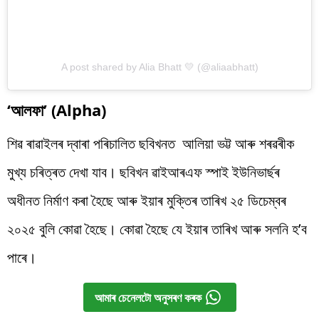
A post shared by Alia Bhatt 💛 (@aliaabhatt)
‘আলফা’ (Alpha)
শিৱ ৰাৱাইলৰ দ্বাৰা পৰিচালিত ছবিখনত আলিয়া ভট্ট আৰু শৰৱৰীক
মুখ্য চৰিত্ৰত দেখা যাব। ছবিখন ৱাইআৰএফ স্পাই ইউনিভাৰ্ছৰ
অধীনত নিৰ্মাণ কৰা হৈছে আৰু ইয়াৰ মুক্তিৰ তাৰিখ ২৫ ডিচেম্বৰ
২০২৫ বুলি কোৱা হৈছে। কোৱা হৈছে যে ইয়াৰ তাৰিখ আৰু সলনি হ’ব
পাৰে।
আমাৰ চেনেলটো অনুসৰণ কৰক