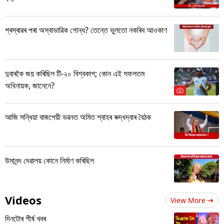
প্ৰস্ৰাৱৰ পৰা অস্বাভাৱিক গোন্ধ? তেন্তে ভুলতো নকৰিব আওকাণ
দুবাৰকৈ জয় কৰিছিল টি-২০ বিশ্বকাপ; কোন এই সফলতম
অধিনায়ক, জানেনে?
আজি সন্ধিয়া বাজপেয়ী ভৱনত অমিত শ্বাহৰ ৰুদ্ধদ্বাৰ বৈঠক
উমানন্দ দেৱালয় কোনে নিৰ্মাণ কৰিছিল
Videos
View More
দিনটোৰ শীৰ্ষ খবৰ