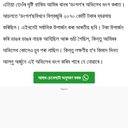
এতিয়া তেওঁৰ দৃষ্টি থাকিব আমিৰ খানৰ ‘ডংগল’ৰ অভিলেখ ভংগ কৰাত।
আচলতে ‘ডংগল’ছবিখনে বিশ্বজুৰি ২০৭০ কোটি টকাৰ ব্যৱসায়
কৰিছিল। এইখনেই সৰ্বাধিক উপাৰ্জন কৰা ভাৰতীয় ছবি। টকা উপাৰ্জন
কৰি ডাঙৰ ডাঙৰ নায়ক আহিছিল আৰু গুচি গৈছিল, কিন্তু আমিৰৰ
অভিলেখ কোনেও চুব পৰা নাছিল। কিন্তু লক্ষণীয় হ’ব কিমান দিনত
আল্লু অৰ্জুনে এই অভিলেখ ভংগ কৰিব পাৰে নে নোৱাৰে।
আমাৰ চেনেলটো অনুসৰণ কৰক