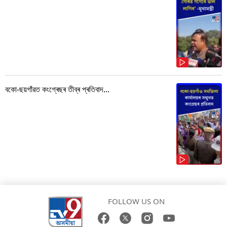
বকো-ছয়গাঁৱত কংগ্ৰেছৰ তীব্ৰ প্ৰতিবাদ...
FOLLOW US ON