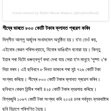
A post shared by Mythri Movie Makers (@mythriofficial)
শীঘ্ৰে ভাৰতে ৮০০ কোটি টকাৰ ক্লাবত প্ৰৱেশ কৰিব
দিল্লীত আল্লু অৰ্জুনৰ সংবাদমেল অনুষ্ঠিত হয়। য’ত তেওঁ কয়,
এইবোৰ কেৱল পৰিসংখ্যাহে, যিবোৰ ভাঙিবলৈ বনোৱা হয়। কিন্তু
ইয়াৰ পৰা যিটো গুৰুত্বপূৰ্ণ কথা দেখা যায় সেয়া হ’ল মানুহে ‘পুষ্পা ২’ক
দিয়া মৰম। এই ছবিখনে ৮ দিনত ভাৰতৰ পৰা মুঠ ৭২৬ কোটি টকা
সংগ্ৰহ কৰিছে। শীঘ্ৰে ৮০০ কোটি টকাৰ ক্লাবত প্ৰৱেশ কৰিব।
ছবিখনে কেৱল হিন্দীৰ পৰাই ৪২৫ কোটি টকাৰ ব্যৱসায় কৰিছে।
বিশ্বজুৰি ১০৬৭ কোটি টকা সংগ্ৰহ কৰি ২০২৪ চনৰ সৰ্ববৃহৎ ব্লকবাষ্টাৰ
ছবি হিচাপে পৰিগণিত হৈছে।