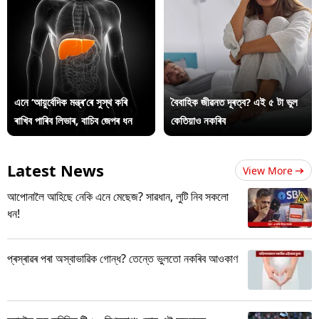
এনে ‘আয়ুৰ্বেদিক মন্ত্ৰ’ৰে সুস্থ কৰি
বৈবাহিক জীৱনত দূৰত্ব? এই ৫ টা ভুল
ৰাখিব পাৰিব লিভাৰ, বাচিব জেপৰ ধন
কেতিয়াও নকৰিব
Latest News
View More
আপোনালৈ আহিছে নেকি এনে মেছেজ? সাৱধান, লুটি নিব সকলো
ধন!
প্ৰস্ৰাৱৰ পৰা অস্বাভাৱিক গোন্ধ? তেন্তে ভুলতো নকৰিব আওকাণ