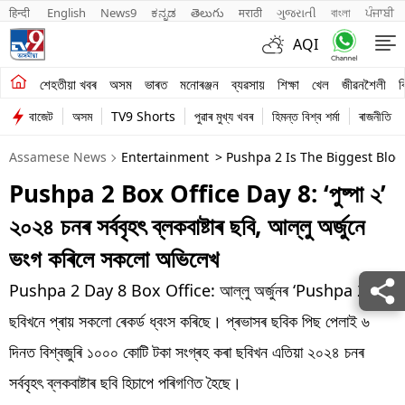
हिन्दी 
English
News9
ಕನ್ನಡ
తెలుగు
मराठी
ગુજરાતી
বাংলা
ਪੰਜਾਬੀ
AQI
শেহতীয়া খবৰ
শেহতীয়া খবৰ
অসম
ভাৰত
মনোৰঞ্জন
ব্যৱসায়
শিক্ষা
খেল
জীৱনশৈলী
ব
বাজেট
অসম
TV9 Shorts
পুৱাৰ মুখ্য খবৰ
হিমন্ত বিশ্ব শৰ্মা
ৰাজনীতি
অসম
Assamese News
Entertainment
> Pushpa 2 Is The Biggest Bloc
ভাৰত
Pushpa 2 Box Office Day 8: ‘পুষ্পা ২’
মনোৰঞ্জন
২০২৪ চনৰ সৰ্ববৃহৎ ব্লকবাষ্টাৰ ছবি, আল্লু অৰ্জুনে
ব্যৱসায়
ভংগ কৰিলে সকলো অভিলেখ
শিক্ষা
Pushpa 2 Day 8 Box Office: আল্লু অৰ্জুনৰ ‘Pushpa 2’
ছবিখনে প্ৰায় সকলো ৰেকৰ্ড ধ্বংস কৰিছে। প্ৰভাসৰ ছবিক পিছ পেলাই ৬
খেল
দিনত বিশ্বজুৰি ১০০০ কোটি টকা সংগ্ৰহ কৰা ছবিখন এতিয়া ২০২৪ চনৰ
জীৱনশৈলী
সৰ্ববৃহৎ ব্লকবাষ্টাৰ ছবি হিচাপে পৰিগণিত হৈছে।