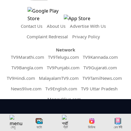
Contact Us
About Us
Advertise With Us
Complaint Redressal
Privacy Policy
Network
TV9Marathi.com
TV9Telugu.com
TV9Kannada.com
TV9Bangla.com
TV9Punjabi.com
TV9Gujarati.com
TV9Hindi.com
MalayalamTV9.com
TV9TamilNews.com
News9live.com
Tv9English.com
TV9 Uttar Pradesh
Money9live.com
Copyright © 2026 Assam TV9. All Rights Reserved.
মেনু
ফটো
শ্বৰ্ট
ভিডিঅ
ৱেব ষ্টৰী