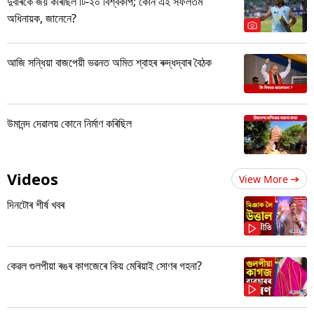
দুবাৰকৈ জয় কৰিছিল টি-২০ বিশ্বকাপ; কোন এই সফলতম
অধিনায়ক, জানেনে?
আজি সন্ধিয়া বাজপেয়ী ভৱনত অমিত শ্বাহৰ ৰুদ্ধদ্বাৰ বৈঠক
উমানন্দ দেৱালয় কোনে নিৰ্মাণ কৰিছিল
Videos
View More
দিনটোৰ শীৰ্ষ খবৰ
কেৱল গুলপীয়া ৰঙৰ কাগজেৰে কিয় মেৰিয়াই সোণৰ গহনা?