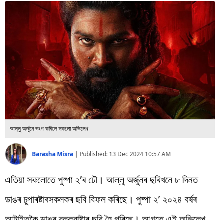
বিশ্ব
প্ৰযুক্তি
Videos
আল্লু অৰ্জুনে ভংগ কৰিলে সকলো অভিলেখ
Barasha Misra
|
Published:
13 Dec 2024 10:57 AM
এতিয়া সকলোতে পুষ্পা ২’ৰ ঢৌ। আল্লু অৰ্জুনৰ ছবিখনে ৮ দিনত
ডাঙৰ চুপাৰষ্টাৰসকলকৰ ছবি বিফল কৰিছে। পুষ্পা ২’ ২০২৪ বৰ্ষৰ
আটাইতকৈ ডাঙৰ ব্লকবাষ্টাৰ ছবি হৈ পৰিছে। আগতে এই অভিলেখ