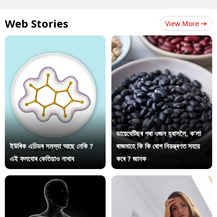
Web Stories
View More
ডায়েবেটিছৰ পৰা ওজন হ্ৰাসলৈ, ক’লা
ইউৰিক এচিডৰ সমস্যা আছে নেকি ?
ৰাজমাহে কি কি ৰোগ নিয়ন্ত্ৰণত সহায়
এই ফলবোৰ কেতিয়াও নাখাব
কৰে ? জানক