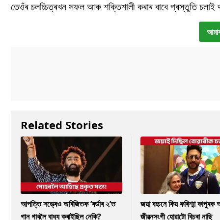
তেওঁৰ চলচ্চিত্ৰখন সফল আৰু শক্তিশালী কৰাৰ বাবে প্ৰস্তুতি চলাই
আমাৰ
Related Stories
আপত্তি সত্ত্বেও অৰিজিতক ‘বৰ্ডাৰ ২’ত
জয়া বচ্চনে কিয় কৰিশ্মা কাপুৰ
গান গাবলৈ বাধ্য কৰাইছিল নেকি?
জীৱনসংগী হোৱাটো বিচৰা নাছি