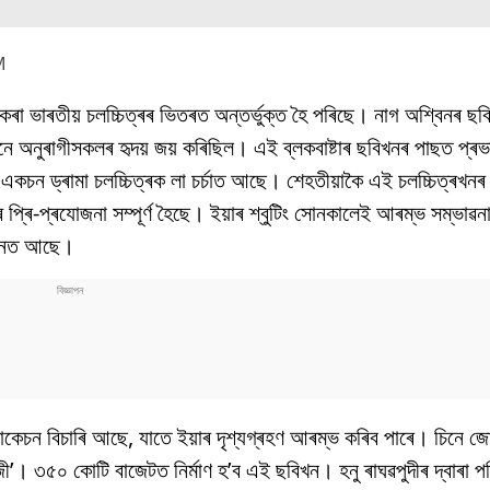
M
 কৰা ভাৰতীয় চলচ্চিত্ৰৰ ভিতৰত অন্তৰ্ভুক্ত হৈ পৰিছে। নাগ অশ্বিনৰ ছ
 অনুৰাগীসকলৰ হৃদয় জয় কৰিছিল। এই ব্লকবাষ্টাৰ ছবিখনৰ পাছত প্ৰভা
একচন ড্ৰামা চলচ্চিত্ৰক লা চৰ্চাত আছে। শেহতীয়াকৈ এই চলচ্চিত্ৰখনৰ প
ৰ প্ৰি-প্ৰযোজনা সম্পূৰ্ণ হৈছে। ইয়াৰ শ্বুটিং সোনকালেই আৰম্ভ সম্ভা
্ধানত আছে।
ে লোকেচন বিচাৰি আছে, যাতে ইয়াৰ দৃশ্যগ্ৰহণ আৰম্ভ কৰিব পাৰে। চিনে 
জী’। ৩৫০ কোটি বাজেটত নিৰ্মাণ হ’ব এই ছবিখন। হনু ৰাঘৱপুদীৰ দ্বাৰা 