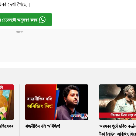
 থকা দেখা গৈছে।
 চেনেলটো অনুসৰণ কৰক
ক অভিষেকৰ
ৰাজনীতিৰ বলি অৰিজিৎ!
অৱসৰৰ পূৰ্বে ছবিত কণ্ঠ
টকা লৈছিল অৰিজিৎ সিঙ