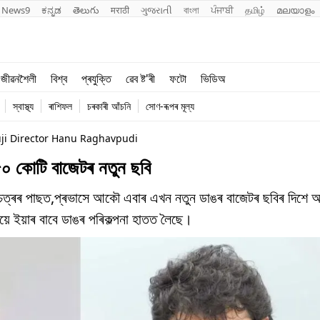
News9
ಕನ್ನಡ
తెలుగు
मराठी
ગુજરાતી
বাংলা
ਪੰਜਾਬੀ
தமிழ்
മലയാളം
শিক্ষা
বিশ্ব
জীৱনশৈলী
বিশ্ব
প্ৰযুক্তি
ৱেব ষ্ট'ৰী
ফটো
ভিডিঅ
খেল
প্ৰযুক্তি
স্বাস্থ্য
ৰাশিফল
চৰকাৰী আঁচনি
সোণ-ৰূপৰ মূল্য
জীৱনশৈলী
ji Director Hanu Raghavpudi
৫০ কোটি বাজেটৰ নতুন ছবি
লচ্চিত্ৰৰ পাছত,প্ৰভাসে আকৌ এবাৰ এখন নতুন ডাঙৰ বাজেটৰ ছবিৰ দিশে 
়ে ইয়াৰ বাবে ডাঙৰ পৰিকল্পনা হাতত লৈছে।