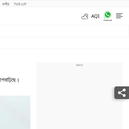
मनी9
TV9-UP
AQI
Videos
আগবাঢ়িছে।