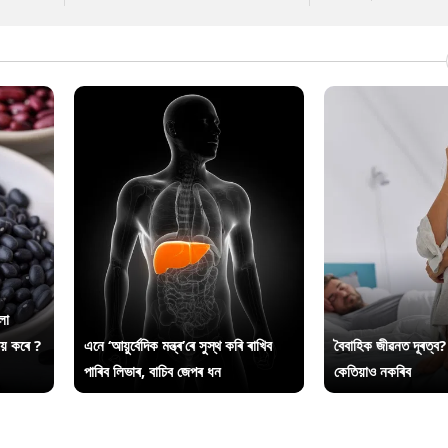
লা
ায় কৰে ?
এনে ‘আয়ুৰ্বেদিক মন্ত্ৰ’ৰে সুস্থ কৰি ৰাখিব
বৈবাহিক জীৱনত দূৰত্ব?
পাৰিব লিভাৰ, বাচিব জেপৰ ধন
কেতিয়াও নকৰিব