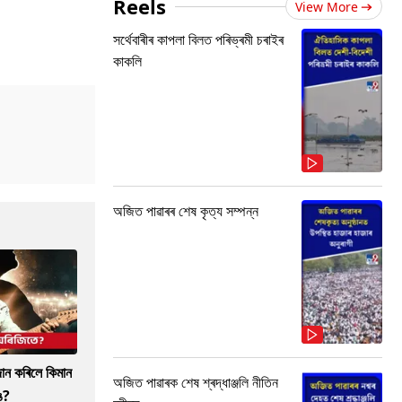
Reels
View More
সৰ্থেবাৰীৰ কাপলা বিলত পৰিভ্ৰমী চৰাইৰ
কাকলি
অজিত পাৱাৰৰ শেষ কৃত্য সম্পন্ন
দান কৰিলে কিমান
অজিত পাৱাৰক শেষ শ্ৰদ্ধাঞ্জলি নীতিন
ে?