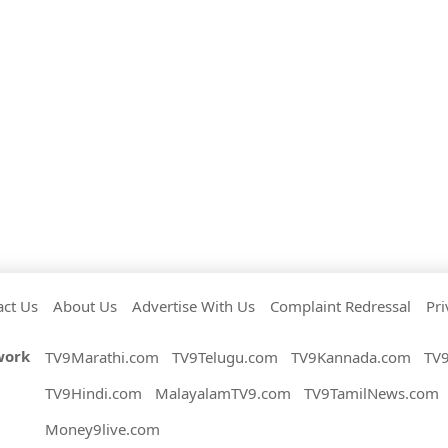
act Us
About Us
Advertise With Us
Complaint Redressal
Pri
work
TV9Marathi.com
TV9Telugu.com
TV9Kannada.com
TV
TV9Hindi.com
MalayalamTV9.com
TV9TamilNews.com
Money9live.com