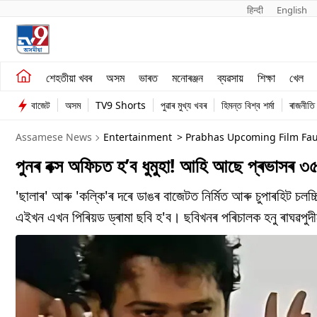
हिन्दी 
English
শেহতীয়া খবৰ
মনোৰঞ্জন
শেহতীয়া খবৰ
অসম
ভাৰত
মনোৰঞ্জন
ব্যৱসায়
শিক্ষা
খেল
অসম
ব্যৱসায়
বাজেট
অসম
TV9 Shorts
পুৱাৰ মুখ্য খবৰ
হিমন্ত বিশ্ব শৰ্মা
ৰাজনীতি
ভাৰত
Assamese News
Entertainment
> Prabhas Upcoming Film Fau
পুনৰ বক্স অফিচত হ’ব ধুমুহা! আহি আছে প্ৰভাসৰ ৩
'ছালাৰ' আৰু 'কল্কি'ৰ দৰে ডাঙৰ বাজেটত নিৰ্মিত আৰু চুপাৰহিট চ
এইখন এখন পিৰিয়ড ড্ৰামা ছবি হ'ব। ছবিখনৰ পৰিচালক হনু ৰাঘৱপুদীয