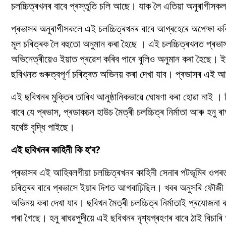
চলচ্চিত্ৰখনৰ বাবে প্ৰস্তুতি চলি আছে। যাক লৈ এতিয়া অনুৰাগীস
প্ৰভাসৰ অনুৰাগীসকলে এই চলচ্চিত্ৰখনৰ বাবে আগ্ৰহেৰে অপেক্ষা ক
মূল চৰিত্ৰক লৈ বহুতো অনুমান কৰা হৈছে । এই চলচ্চিত্ৰখনত প্ৰভা
অভিনেত্ৰীয়েও ইয়াত প্ৰৱেশ কৰিব পাৰে বুলিও অনুমান কৰা হৈছে। ই
ছবিখনত গুৰুত্বপূৰ্ণ চৰিত্ৰত অভিনয় কৰা দেখা যাব। প্ৰভাসৰ এই আহি
এই ছবিখনৰ মুক্তিৰ তাৰিখ আনুষ্ঠানিকভাৱে ঘোষণা কৰা হোৱা নাই । 
বাবে যে প্ৰভাস, প্ৰডাকচন হাউচ মৈত্ৰী চলচ্চিত্ৰ নিৰ্মাতা আৰু হনু 
যথেষ্ট বৃদ্ধি পাইছে।
এই ছবিখনৰ কাহিনী কি হ’ব?
প্ৰভাসৰ এই আহিবলগীয়া চলচ্চিত্ৰখনৰ কাহিনী সেনাৰ পটভূমিৰ ওপৰ
চৰিত্ৰৰ বাবে প্ৰভাসে ইয়াৰ দিশত আগবাঢ়িছিল। খবৰ অনুসৰি ফৌজী
অভিনয় কৰা দেখা যাব। ছবিখন মৈত্ৰী চলচ্চিত্ৰ নিৰ্মাতাই প্ৰযোজনা ক
পৰা গৈছে। হনু ৰাঘৱপুদীয়ে এই ছবিখনৰ দৃশ্যগ্ৰহণৰ বাবে ঠাই বিচাৰি