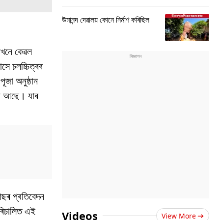
উমানন্দ দেৱালয় কোনে নিৰ্মাণ কৰিছিল
বিখনে কেৱল
সে চলচ্চিত্ৰৰ
ূজা অনুষ্ঠান
ৱনা আছে। যাৰ
জোছৰ প্ৰতিবেদন
পৰিচালিত এই
Videos
View More