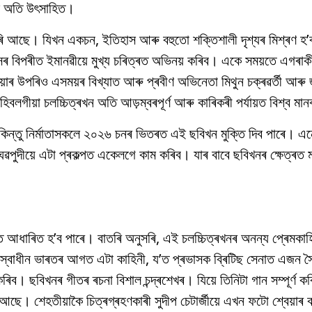
কল অতি উৎসাহিত।
ৰি আছে। যিখন একচন, ইতিহাস আৰু বহুতো শক্তিশালী দৃশ্যৰ মিশ্ৰণ হ’
সৰ বিপৰীত ইমানৱীয়ে মুখ্য চৰিত্ৰত অভিনয় কৰিব। একে সময়তে এগৰাকী
য়াৰ উপৰিও এসময়ৰ বিখ্যাত আৰু প্ৰবীণ অভিনেতা মিথুন চক্ৰৱৰ্তী আৰু 
বলগীয়া চলচ্চিত্ৰখন অতি আড়ম্বৰপূৰ্ণ আৰু কাৰিকৰী পৰ্যায়ত বিশ্ব মা
কিন্তু নিৰ্মাতাসকলে ২০২৬ চনৰ ভিতৰত এই ছবিখন মুক্তি দিব পাৰে। এন
ৰাঘৱপুদীয়ে এটা প্ৰকল্পত একেলগে কাম কৰিব। যাৰ বাবে ছবিখনৰ ক্ষেত্ৰত ম
ত আধাৰিত হ’ব পাৰে। বাতৰি অনুসৰি, এই চলচ্চিত্ৰখনৰ অনন্য প্ৰেমকাহ
 স্বাধীন ভাৰতৰ আগত এটা কাহিনী, য’ত প্ৰভাসক ব্ৰিটিছ সেনাত এজন স
ৰিব। ছবিখনৰ গীতৰ ৰচনা বিশাল চন্দ্ৰশেখৰ। যিয়ে তিনিটা গান সম্পূৰ্ণ কৰ
 আছে। শেহতীয়াকৈ চিত্ৰগ্ৰহণকাৰী সুদীপ চেটাৰ্জীয়ে এখন ফটো শ্বেয়াৰ