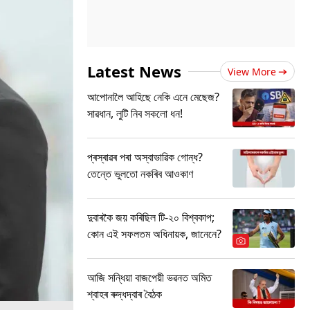
Latest News
View More
আপোনালৈ আহিছে নেকি এনে মেছেজ?
সাৱধান, লুটি নিব সকলো ধন!
প্ৰস্ৰাৱৰ পৰা অস্বাভাৱিক গোন্ধ?
তেন্তে ভুলতো নকৰিব আওকাণ
দুবাৰকৈ জয় কৰিছিল টি-২০ বিশ্বকাপ;
কোন এই সফলতম অধিনায়ক, জানেনে?
আজি সন্ধিয়া বাজপেয়ী ভৱনত অমিত
শ্বাহৰ ৰুদ্ধদ্বাৰ বৈঠক