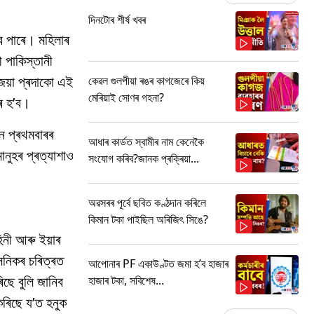
দিনটোৰ শীৰ্ষ খবৰ
ব পাৰে। মহিলাৰ
 পাকিস্তানী
জয়া প্ৰদাকো এই
কেৱল গুলপীয়া ৰঙৰ কাগজেৰে কিয়
মেৰিয়াই সোণৰ গহনা?
নৰ হ’ব।
ে প্ৰথমবাৰৰ
আধাৰ কাৰ্ডত স্বামীৰ নাম কেনেকৈ
ানুহৰ প্ৰত্যাশাও
সংযোগ কৰিব?জানক প্ৰক্ৰিয়া...
অৱসৰৰ পূৰ্বে ছবিত কণ্ঠদান কৰিলে
কিমান টকা পাইছিল অৰিজিৎ সিঙে?
িনী আৰু ইয়াৰ
ৈনিকৰ চৰিত্ৰত
আপোনাৰ PF একাউণ্টত জমা হ’ব হাজাৰ
িছে বুলি জানিব
হাজাৰ টকা, সবিশেষ...
 কৰিছে য’ত হনুক