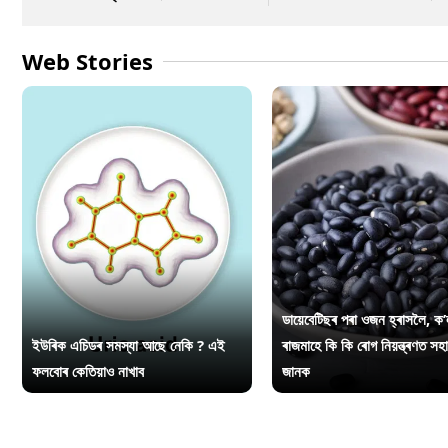
Web Stories
ডায়েবেটিছৰ পৰা ওজন হ্ৰাসলৈ, ক’
ইউৰিক এচিডৰ সমস্যা আছে নেকি ? এই
ৰাজমাহে কি কি ৰোগ নিয়ন্ত্ৰণত সহ
ফলবোৰ কেতিয়াও নাখাব
জানক