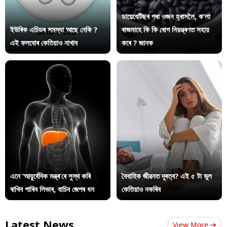
ডায়েবেটিছৰ পৰা ওজন হ্ৰাসলৈ, ক’লা
ইউৰিক এচিডৰ সমস্যা আছে নেকি ?
ৰাজমাহে কি কি ৰোগ নিয়ন্ত্ৰণত সহায়
এই ফলবোৰ কেতিয়াও নাখাব
কৰে ? জানক
এনে ‘আয়ুৰ্বেদিক মন্ত্ৰ’ৰে সুস্থ কৰি
বৈবাহিক জীৱনত দূৰত্ব? এই ৫ টা ভুল
ৰাখিব পাৰিব লিভাৰ, বাচিব জেপৰ ধন
কেতিয়াও নকৰিব
Latest News
View More