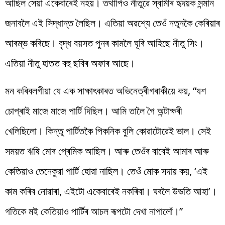
আছিল সেয়া একেবাৰেই নহয়। তথাপিও নীতুৱে স্বামীৰ হৃদয়ক সন্মান
জনাবলৈ এই সিদ্ধান্ত লৈছিল। এতিয়া অৱশ্যে তেওঁ নতুনকৈ কেৰিয়াৰ
আৰম্ভ কৰিছে। বৃদ্ধ বয়সত পুনৰ কামলৈ ঘূৰি আহিছে নীতু সিং।
এতিয়া নীতু হাতত বহু ছবিৰ অফাৰ আছে।
মন কৰিবলগীয়া যে এক সাক্ষাৎকাৰত অভিনেত্ৰীগৰাকীয়ে কয়, “যশ
চোপ্ৰাই মাজে মাজে পাৰ্টি দিছিল। আমি তালৈ গৈ অন্টাক্ষৰী
খেলিছিলো। কিন্তু পাৰ্টিতকৈ পিকনিক বুলি কোৱাটোৱেই ভাল। সেই
সময়ত ঋষি মোৰ প্ৰেমিক আছিল। আৰু তেওঁৰ বাবেই আমাৰ আৰু
কেতিয়াও তেনেকুৱা পাৰ্টি হোৱা নাছিল। তেওঁ মোক সদায় কয়, ‘এই
কাম কৰিব নোৱাৰা, এইটো একেবাৰেই নকৰিবা। ঘৰলৈ উভতি আহা’।
গতিকে মই কেতিয়াও পাৰ্টিৰ আচল ৰূপটো দেখা নাপালোঁ।”