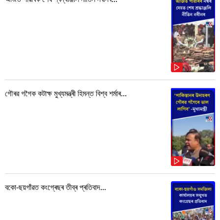
গৌৰৱ গগৈক কটাক্ষ মুখ্যমন্ত্ৰী হিমন্ত বিশ্ব শৰ্মাৰ...
বকো-ছয়গাঁৱত কংগ্ৰেছৰ তীব্ৰ প্ৰতিবাদ...