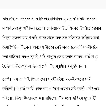
তাৰ পিছতো প্ৰেমৰ বাবে নিজৰ কেৰিয়াৰক ত্যাগ কৰি সাত জনমৰ
সম্পৰ্কত বান্ধ খাইছিল দুয়ো। কেৰিয়াৰৰ উচ্চ শিখৰত উপনীত হোৱাৰ
পিছত সকলো ত্যাগ কৰি মাজে মাজে সৰু সৰু চৰিত্ৰত অভিনয় কৰা
দেখা গৈছিল নীতুক। অৱশ্যে নীতুৱে সেই সকলোবোৰ নিজাববীয়াকৈ
কৰা নাছিল। বৰঞ্চ স্বামী ঋষি কাপুৰে জোৰ কৰাৰ বাবেই তেওঁ বাধ্য
হৈছিল। উদ্দেশ্য আছিল মাথোঁ এটা, স্বামীক সন্তুষ্ট কৰা।
তেওঁৰ ভাষাত, “মই পিছত মোৰ স্বামীৰ সৈতে কেইবাখনো ছবি
কৰিলোঁ।” তেওঁ আহি মোক কয় – “বলা এইখন ছবি কৰোঁ। মই এই
ছবিবোৰ নিজৰ ইচ্ছামতে কৰা নাছিলো।” সকলো ছবি যে ছুপাৰহিট