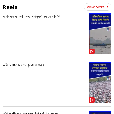
Reels
View More
সৰ্থেবাৰীৰ কাপলা বিলত পৰিভ্ৰমী চৰাইৰ কাকলি
অজিত পাৱাৰৰ শেষ কৃত্য সম্পন্ন
অজিত পাৱাৰক শেষ শ্ৰদ্ধাঞ্জলি নীতিন নবীনৰ...