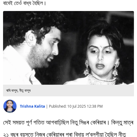
বিশ্ব
বাবেই তেওঁ বাধ্য হৈছিল।
প্ৰযুক্তি
Videos
ঋষি কাপুৰ, নীতু কাপুৰ
Trishna Kalita
|
Published:
10 Jul 2025 12:38 PM
সেই সময়ত পূৰ্ণ গতিত আগবাঢ়িছিল নিতু সিঙৰ কেৰিয়াৰ। কিন্তু মাত্ৰ
২১ বছৰ বয়সতে নিজৰ কেৰিয়াৰৰ পৰা বিদায় ল’বলগীয়া হৈছিল নীতু