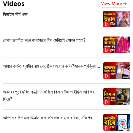
Videos
View More
দিনটোৰ শীৰ্ষ খবৰ
কেৱল গুলপীয়া ৰঙৰ কাগজেৰে কিয় মেৰিয়াই সোণৰ গহনা?
আধাৰ কাৰ্ডত স্বামীৰ নাম কেনেকৈ সংযোগ কৰিব?জানক প্ৰক্ৰিয়া...
অৱসৰৰ পূৰ্বে ছবিত কণ্ঠদান কৰিলে কিমান টকা পাইছিল অৰিজিৎ
সিঙে?
আপোনাৰ PF একাউণ্টত জমা হ’ব হাজাৰ হাজাৰ টকা, সবিশেষ...