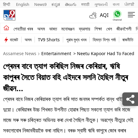
हिन्दी 
English
News9
ಕನ್ನಡ
తెలుగు
मराठी
ગુજરાતી
বাংলা
ਪੰਜਾਬੀ
AQI
শেহতীয়া খবৰ
শেহতীয়া খবৰ
অসম
ভাৰত
মনোৰঞ্জন
ব্যৱসায়
শিক্ষা
খেল
জীৱনশৈলী
ব
বাজেট
অসম
TV9 Shorts
পুৱাৰ মুখ্য খবৰ
হিমন্ত বিশ্ব শৰ্মা
ৰাজনীতি
অসম
Assamese News
Entertainment
> Neetu Kapoor Had To Faced T
ভাৰত
প্ৰেমৰ বাবে ত্যাগ কৰিছিল নিজৰ কেৰিয়াৰ, ঋষি
মনোৰঞ্জন
কাপুৰৰ সৈতে বিয়াত বহি এইদৰে সলনি হৈছিল নীতুৰ
ব্যৱসায়
জীৱন…
শিক্ষা
প্ৰেমৰ বাবে নিজৰ কেৰিয়াৰক ত্যাগ কৰি সাত জনমৰ সম্পৰ্কত বান্ধ খাইছিল
দুয়ো। কেৰিয়াৰৰ উচ্চ শিখৰত উপনীত হোৱাৰ পিছত সকলো ত্যাগ কৰি মাজে
খেল
মাজে সৰু সৰু চৰিত্ৰত অভিনয় কৰা দেখা গৈছিল নীতুক। অৱশ্যে নীতুৱে সেই
জীৱনশৈলী
সকলোবোৰ নিজাববীয়াকৈ কৰা নাছিল। বৰঞ্চ স্বামী ঋষি কাপুৰে জোৰ কৰাৰ