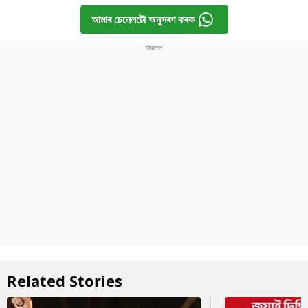
আমাৰ চেনেলটো অনুসৰণ কৰক
Related Stories