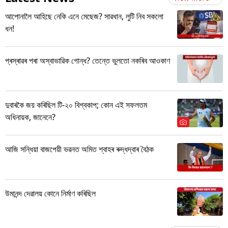
আপোনালৈ আহিছে নেকি এনে মেছেজ? সাৱধান, লুটি নিব সকলো
ধন!
প্ৰস্ৰাৱৰ পৰা অস্বাভাৱিক গোন্ধ? তেন্তে ভুলতো নকৰিব আওকাণ
দুবাৰকৈ জয় কৰিছিল টি-২০ বিশ্বকাপ; কোন এই সফলতম
অধিনায়ক, জানেনে?
আজি সন্ধিয়া বাজপেয়ী ভৱনত অমিত শ্বাহৰ ৰুদ্ধদ্বাৰ বৈঠক
উমানন্দ দেৱালয় কোনে নিৰ্মাণ কৰিছিল