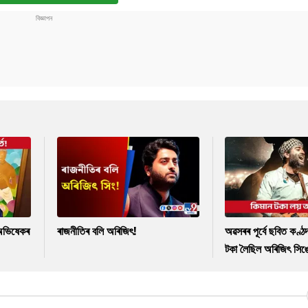
ক অভিষেকৰ
ৰাজনীতিৰ বলি অৰিজিৎ!
অৱসৰৰ পূৰ্বে ছবিত কণ্ঠ
টকা লৈছিল অৰিজিৎ সিঙ