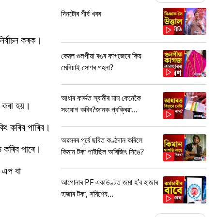
দিনটোৰ শীৰ্ষ খবৰ
নিৰ্বাচন কৰক।
কেৱল গুলপীয়া ৰঙৰ কাগজেৰে কিয়
মেৰিয়াই সোণৰ গহনা?
আধাৰ কাৰ্ডত স্বামীৰ নাম কেনেকৈ
 কৰা হয়।
সংযোগ কৰিব?জানক প্ৰক্ৰিয়া...
কিং কৰিব পাৰিব।
অৱসৰৰ পূৰ্বে ছবিত কণ্ঠদান কৰিলে
ভ কৰিব পাৰে।
কিমান টকা পাইছিল অৰিজিৎ সিঙে?
 এপ বা
আপোনাৰ PF একাউণ্টত জমা হ’ব হাজাৰ
হাজাৰ টকা, সবিশেষ...