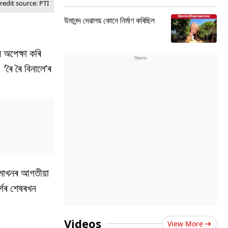
edit source: PTI
উমানন্দ দেৱালয় কোনে নিৰ্মাণ কৰিছিল
 অপেক্ষা কৰি
‘ৰৈ ৰৈ বিনালে’ৰ
েমাখনৰ আগতীয়া
্গৰ শেষৰখন
Videos
View More