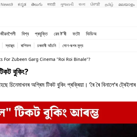
News9
ಕನ್ನಡ
తెలుగు
मराठी
ગુજરાતી
বাংলা
ਪੰਜਾਬੀ
தமிழ்
മലയാളം
শিক্ষা
বিশ্ব
জীৱনশৈলী
বিশ্ব
প্ৰযুক্তি
ৱেব ষ্ট'ৰী
ফটো
ভিডিঅ
খেল
প্ৰযুক্তি
স্বাস্থ্য
ৰাশিফল
চৰকাৰী আঁচনি
সোণ-ৰূপৰ মূল্য
জীৱনশৈলী
s For Zubeen Garg Cinema "Roi Roi Binale"?
টিকট বুকিং?
ছে চিনেমাখনৰ অগ্ৰিম টিকট বুকিং প্ৰক্ৰিয়া। ‘ৰৈ ৰৈ বিনালে’ৰ ট্ৰেইলাৰ