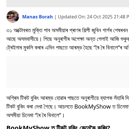
Manas Borah
|
Updated On:
24 Oct 2025 21:48 
৩১ অক্টোবৰত মুক্তি পাব অসমীয়াৰ প্ৰাণৰ শিল্পী জুবিন গাৰ্গৰ শেষৰ
আছে অসমবাসীয়ে। পিছে অনুৰাগীৰ অপেক্ষা অন্ত পেলাই আজি শুকুবাৰৰ
ট্ৰেইলাৰ মুকলি কৰাৰ এদিন পাছতে আৰম্ভ হৈছে “ৰৈ ৰৈ বিনালে”ৰ অগ
অগ্ৰিম টিকট বুকিং আৰম্ভ হোৱাৰ পাছতে অনুৰাগীয়ে ব্যাপক সঁহ
টিকট বুকিং কৰা দেখা গৈছে। আচলতে BookMyShow ত চিনেমাখনৰ আগ
অসমীয়া চিনেমা “ৰৈ ৰৈ বিনালে”।
BookMyShow ত টিকট বুকিং কেনেকৈ কৰিব?