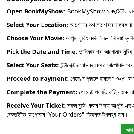
Open BookMyShow:
BookMyShow ৱেবছাইটলৈ যাও
Select Your Location:
আপোনাৰ অঞ্চলত প্ৰৱেশ কৰক বা নিৰ্
Choose Your Movie:
আপুনি বুকিং কৰিব বিচৰা চিনেমা ব্ৰ
Pick the Date and Time:
তালিকাৰ পৰা আপোনাৰ সুবিধা 
Select Your Seats:
ইন্টাৰেক্টিভ আসনৰ মেপত আপোনাৰ আকা
Proceed to Payment:
পেমেণ্ট পৃষ্ঠালৈ যাবলৈ “PAY” ব
Complete the Payment:
পেমেণ্ট পদ্ধতি বাছি লওক আৰ
Receive Your Ticket:
সফল বুকিং কৰাৰ পিছত আপুনি এছ
ৱেবছাইটত আপোনাৰ “Your Orders” শিতানত উপলব্ধ হ’ব।
আমাৰ