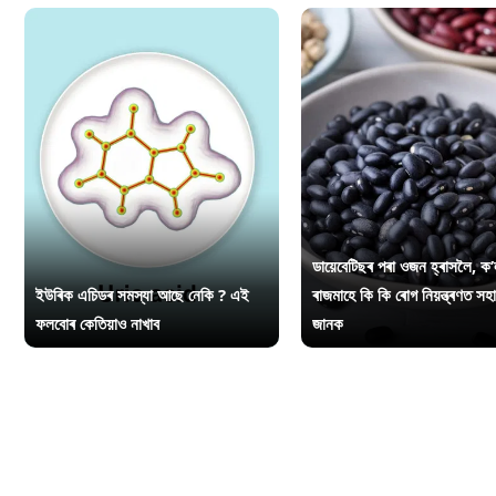
ডায়েবেটিছৰ পৰা ওজন হ্ৰাসলৈ, ক’
ইউৰিক এচিডৰ সমস্যা আছে নেকি ? এই
ৰাজমাহে কি কি ৰোগ নিয়ন্ত্ৰণত সহ
ফলবোৰ কেতিয়াও নাখাব
জানক