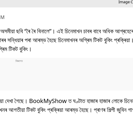
Image Cr
PM
খন অসমীয়া ছবি “ৰৈ ৰৈ বিনালে”। এই চিনেমাখন চাবৰ বাবে অধিক আগ্ৰহেৰে
 সন্ধিয়াৰ পৰা আৰম্ভ হৈছে চিনেমাখনৰ অগ্ৰিম টিকট বুকিং প্ৰক্ৰিয়া। 
্ৰিম টিকট বুকিং।
াৰি দিয়া দেখা গৈছে। BookMyShow ত ঘণ্টাত হাজাৰ হাজাৰ লোকে চিন
তীয়া টিকট বুকিং প্ৰক্ৰিয়া আৰম্ভ হৈছে। প্ৰাণৰ শিল্পী জুবিন গাৰ