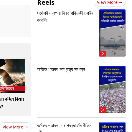
Reels
View More
সৰ্থেবাৰীৰ কাপলা বিলত পৰিভ্ৰমী চৰাইৰ
কাকলি
অজিত পাৱাৰৰ শেষ কৃত্য সম্পন্ন
দান কৰিলে কিমান
ে?
অজিত পাৱাৰক শেষ শ্ৰদ্ধাঞ্জলি নীতিন
View More