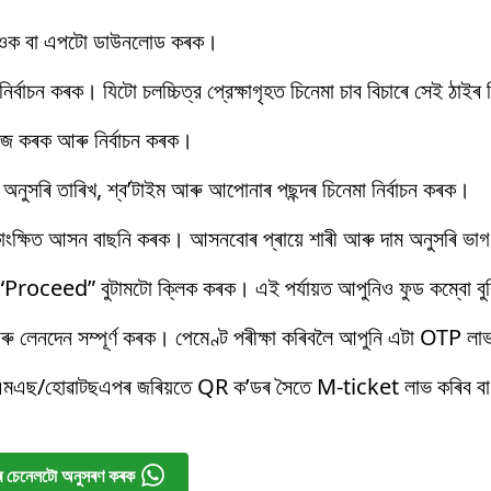
ক বা এপটো ডাউনলোড কৰক।
বাচন কৰক। যিটো চলচ্চিত্র প্রেক্ষাগৃহত চিনেমা চাব বিচাৰে সেই ঠাইৰ 
াউজ কৰক আৰু নিৰ্বাচন কৰক।
অনুসৰি তাৰিখ, শ্ব’টাইম আৰু আপোনাৰ পছন্দৰ চিনেমা নিৰ্বাচন কৰক।
ংক্ষিত আসন বাছনি কৰক। আসনবোৰ প্ৰায়ে শাৰী আৰু দাম অনুসৰি ভাগ
া “Proceed” বুটামটো ক্লিক কৰক। এই পৰ্যায়ত আপুনিও ফুড কম্বো বু
ু লেনদেন সম্পূৰ্ণ কৰক। পেমেণ্ট পৰীক্ষা কৰিবলৈ আপুনি এটা OTP লা
এমএছ/হোৱাটছএপৰ জৰিয়তে QR ক’ডৰ সৈতে M-ticket লাভ কৰিব বা
 চেনেলটো অনুসৰণ কৰক