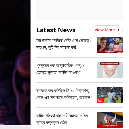
Latest News
View More
আপোনালৈ আহিছে নেকি এনে মেছেজ?
সাৱধান, লুটি নিব সকলো ধন!
প্ৰস্ৰাৱৰ পৰা অস্বাভাৱিক গোন্ধ?
তেন্তে ভুলতো নকৰিব আওকাণ
দুবাৰকৈ জয় কৰিছিল টি-২০ বিশ্বকাপ;
কোন এই সফলতম অধিনায়ক, জানেনে?
আজি সন্ধিয়া বাজপেয়ী ভৱনত অমিত
শ্বাহৰ ৰুদ্ধদ্বাৰ বৈঠক