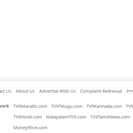
act Us
About Us
Advertise With Us
Complaint Redressal
Pri
work
TV9Marathi.com
TV9Telugu.com
TV9Kannada.com
TV
TV9Hindi.com
MalayalamTV9.com
TV9TamilNews.com
Money9live.com