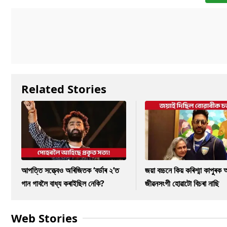
Related Stories
আপত্তি সত্ত্বেও অৰিজিতক ‘বৰ্ডাৰ ২’ত
জয়া বচ্চনে কিয় কৰিশ্মা কাপুৰ
গান গাবলৈ বাধ্য কৰাইছিল নেকি?
জীৱনসংগী হোৱাটো বিচৰা নাছি
Web Stories