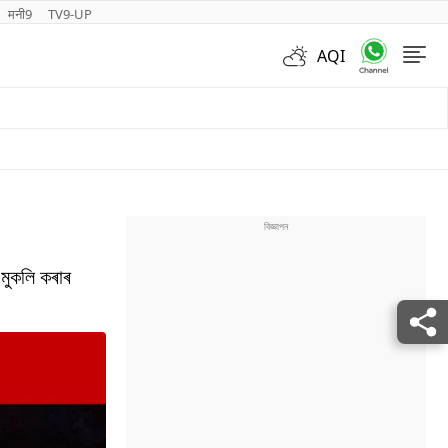
मनी9
TV9-UP
AQI
Videos
 মুকলি কৰাৰ