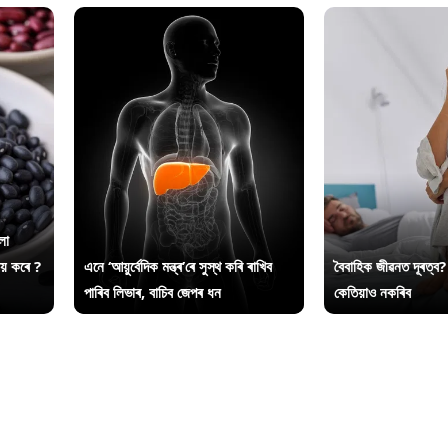
লা
ায় কৰে ?
এনে ‘আয়ুৰ্বেদিক মন্ত্ৰ’ৰে সুস্থ কৰি ৰাখিব
বৈবাহিক জীৱনত দূৰত্ব?
পাৰিব লিভাৰ, বাচিব জেপৰ ধন
কেতিয়াও নকৰিব