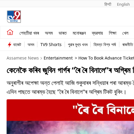
हिन्दी 
English
শেহতীয়া খবৰ
মনোৰঞ্জন
শেহতীয়া খবৰ
অসম
ভাৰত
মনোৰঞ্জন
ব্যৱসায়
শিক্ষা
খেল
অসম
ব্যৱসায়
বাজেট
অসম
TV9 Shorts
পুৱাৰ মুখ্য খবৰ
হিমন্ত বিশ্ব শৰ্মা
ৰাজনীতি
ভাৰত
Assamese News
Entertainment
> How To Book Advance Ticket
কেনেকৈ কৰিব জুবিন গাৰ্গৰ “ৰৈ ৰৈ বিনালে”ৰ অগ্ৰিম 
অনুৰাগীৰ অপেক্ষা অন্ত পেলাই আজি শুকুবাৰৰ সন্ধিয়াৰ পৰা আৰম্ভ হৈ
এদিন পাছতে আৰম্ভ হৈছে "ৰৈ ৰৈ বিনালে"ৰ অগ্ৰিম টিকট বুকিং।