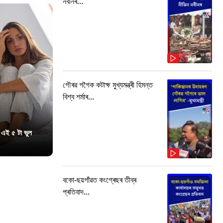
নবীনৰ...
গৌৰৱ গগৈক কটাক্ষ মুখ্যমন্ত্ৰী হিমন্ত
বিশ্ব শৰ্মাৰ...
 এই ৫ টা ভুল
বকো-ছয়গাঁৱত কংগ্ৰেছৰ তীব্ৰ
প্ৰতিবাদ...