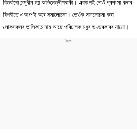
বিতৰ্কৰো সন্মুখীন হয় অভিনেত্ৰীগৰাকী। একাংশই তেওঁ প্ৰশংসা কৰাৰ
বিপৰীতে একাংশই কৰে সমালোচনা। তেওঁক সমালোচনা কৰা
লোকসকলৰ তালিকাত নাম আছে পৰিচালক মধুৰ ভণ্ডৰকাৰৰ নামো।