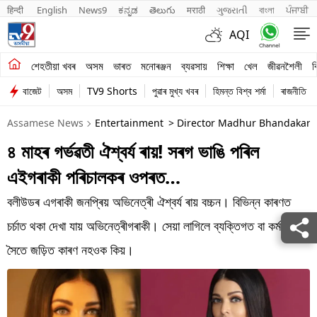
हिन्दी 
English
News9
ಕನ್ನಡ
తెలుగు
मराठी
ગુજરાતી
বাংলা
ਪੰਜਾਬੀ
AQI
শেহতীয়া খবৰ
শেহতীয়া খবৰ
অসম
ভাৰত
মনোৰঞ্জন
ব্যৱসায়
শিক্ষা
খেল
জীৱনশৈলী
ব
বাজেট
অসম
TV9 Shorts
পুৱাৰ মুখ্য খবৰ
হিমন্ত বিশ্ব শৰ্মা
ৰাজনীতি
অসম
Assamese News
Entertainment
> Director Madhur Bhandakar S
ভাৰত
৪ মাহৰ গৰ্ভৱতী ঐশ্বৰ্য ৰায়! সৰগ ভাঙি পৰিল
মনোৰঞ্জন
এইগৰাকী পৰিচালকৰ ওপৰত…
ব্যৱসায়
বলীউডৰ এগৰাকী জনপ্ৰিয় অভিনেত্ৰী ঐশ্বৰ্য ৰায় বচ্চন। বিভিন্ন কাৰণত
শিক্ষা
চৰ্চাত থকা দেখা যায় অভিনেত্ৰীগৰাকী। সেয়া লাগিলে ব্যক্তিগত বা কৰ্মজীৱনৰ
সৈতে জড়িত কাৰণ নহওক কিয়।
খেল
জীৱনশৈলী