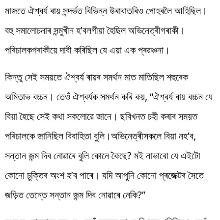
মাজতে ঐশ্বৰ্য ৰায় সন্দৰ্ভত বিভিন্ন উৰাবাতৰিও পোহৰলৈ আহিছিল।
বহু সমালোচনাৰ সন্মুখীন হ’বলগীয়া হৈছিল অভিনেত্ৰীগৰাকী।
পৰিচালকগৰাকীয়ে দাবী কৰিছিল যে এয়া এক প্ৰৱঞ্চনা।
কিন্তু সেই সময়তে ঐশ্বৰ্য ৰায়ৰ সমৰ্থন মাত মাতিছিল শহুৰেক
অমিতাভ বচ্চন। তেওঁ ঐশ্বৰ্যক সমৰ্থন কৰি কয়, “ঐশ্বৰ্য ৰায় বচ্চন যে
বিয়া হৈছে সেই কথা সকলোৱে জানে। ছবিখনত চহী কৰাৰ সময়ত
পৰিচালকে জানিছিল বিবাহিতা বুলি।অভিনেত্ৰীসকলে বিয়া নহ’ব,
সন্তান জন্ম দিব নোৱাৰে বুলি কোনে কৈছে? মই নাভাবো যে এইটো
কোনো চুক্তিৰ অংশ হ’ব পাৰে। যদি আপুনি কোনো প্ৰজেক্টৰ সৈতে
জড়িত তেন্তে সন্তান জন্ম দিব নোৱাৰে নেকি?”