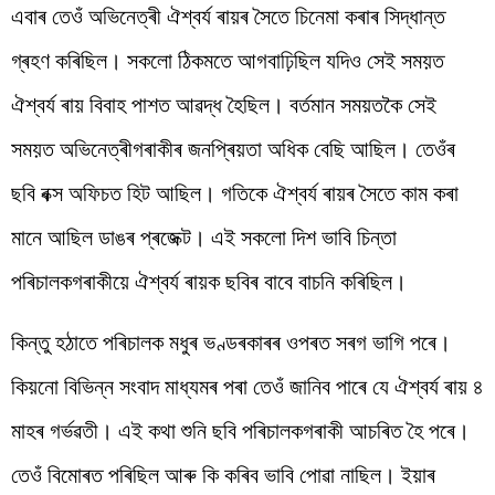
এবাৰ তেওঁ অভিনেত্ৰী ঐশ্বৰ্য ৰায়ৰ সৈতে চিনেমা কৰাৰ সিদ্ধান্ত
গ্ৰহণ কৰিছিল। সকলো ঠিকমতে আগবাঢ়িছিল যদিও সেই সময়ত
ঐশ্বৰ্য ৰায় বিবাহ পাশত আৱদ্ধ হৈছিল। বৰ্তমান সময়তকৈ সেই
সময়ত অভিনেত্ৰীগৰাকীৰ জনপ্ৰিয়তা অধিক বেছি আছিল। তেওঁৰ
ছবি বক্স অফিচত হিট আছিল। গতিকে ঐশ্বৰ্য ৰায়ৰ সৈতে কাম কৰা
মানে আছিল ডাঙৰ প্ৰজেক্ট। এই সকলো দিশ ভাবি চিন্তা
পৰিচালকগৰাকীয়ে ঐশ্বৰ্য ৰায়ক ছবিৰ বাবে বাচনি কৰিছিল।
কিন্তু হঠাতে পৰিচালক মধুৰ ভণ্ডৰকাৰৰ ওপৰত সৰগ ভাগি পৰে।
কিয়নো বিভিন্ন সংবাদ মাধ্যমৰ পৰা তেওঁ জানিব পাৰে যে ঐশ্বৰ্য ৰায় ৪
মাহৰ গৰ্ভৱতী। এই কথা শুনি ছবি পৰিচালকগৰাকী আচৰিত হৈ পৰে।
তেওঁ বিমোৰত পৰিছিল আৰু কি কৰিব ভাবি পোৱা নাছিল। ইয়াৰ