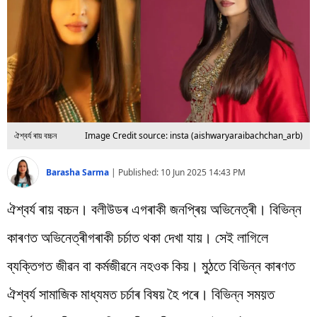
বিশ্ব
প্ৰযুক্তি
Videos
ঐশ্বৰ্য ৰায় বচ্চন
Image Credit source: insta (aishwaryaraibachchan_arb)
Barasha Sarma
|
Published:
10 Jun 2025 14:43 PM
ঐশ্বৰ্য ৰায় বচ্চন। বলীউডৰ এগৰাকী জনপ্ৰিয় অভিনেত্ৰী। বিভিন্ন
কাৰণত অভিনেত্ৰীগৰাকী চৰ্চাত থকা দেখা যায়। সেই লাগিলে
ব্যক্তিগত জীৱন বা কৰ্মজীৱনে নহওক কিয়। মুঠতে বিভিন্ন কাৰণত
ঐশ্বৰ্য সামাজিক মাধ্যমত চৰ্চাৰ বিষয় হৈ পৰে। বিভিন্ন সময়ত