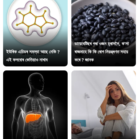
ডায়েবেটিছৰ পৰা ওজন হ্ৰাসলৈ, ক’লা
ইউৰিক এচিডৰ সমস্যা আছে নেকি ?
ৰাজমাহে কি কি ৰোগ নিয়ন্ত্ৰণত সহায়
এই ফলবোৰ কেতিয়াও নাখাব
কৰে ? জানক