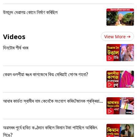
উমানন্দ দেৱালয় কোনে নিৰ্মাণ কৰিছিল
Videos
View More
দিনটোৰ শীৰ্ষ খবৰ
কেৱল গুলপীয়া ৰঙৰ কাগজেৰে কিয় মেৰিয়াই সোণৰ গহনা?
আধাৰ কাৰ্ডত স্বামীৰ নাম কেনেকৈ সংযোগ কৰিব?জানক প্ৰক্ৰিয়া...
অৱসৰৰ পূৰ্বে ছবিত কণ্ঠদান কৰিলে কিমান টকা পাইছিল অৰিজিৎ
সিঙে?