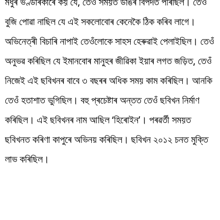
মধুৰ ভণ্ডাৰকাৰে কয় যে, তেওঁ সময়ত ডাঙৰ বিপদত পৰিছিল। তেওঁ
বুজি পোৱা নাছিল যে এই সকলোবোৰ কেনেকৈ ঠিক কৰিব লাগে।
অভিনেত্ৰী বিচাৰি নাপাই তেওঁলোকে সাহস হেৰুৱাই পেলাইছিল। তেওঁ
অনুভৱ কৰিছিল যে ইমানবোৰ মানুহৰ জীৱিকা ইয়াৰ লগত জড়িত, তেওঁ
নিজেই এই ছবিখনৰ বাবে ৩ বছৰৰ অধিক সময় কাম কৰিছিল। আনকি
তেওঁ হতাশাত ভুগিছিল। বহু প্ৰচেষ্টাৰ অন্তত তেওঁ ছবিখন নিৰ্মাণ
কৰিছিল। এই ছবিখনৰ নাম আছিল ‘হিৰোইন’। পৰৱৰ্তী সময়ত
ছবিখনত কৰিণা কাপুৰে অভিনয় কৰিছিল। ছবিখন ২০১২ চনত মুক্তি
লাভ কৰিছিল।