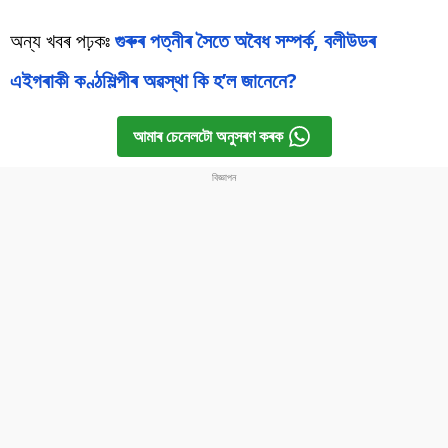
অন্য খবৰ পঢ়কঃ
গুৰুৰ পত্নীৰ সৈতে অবৈধ সম্পৰ্ক, বলীউডৰ
এইগৰাকী কণ্ঠশিল্পীৰ অৱস্থা কি হ’ল জানেনে?
আমাৰ চেনেলটো অনুসৰণ কৰক