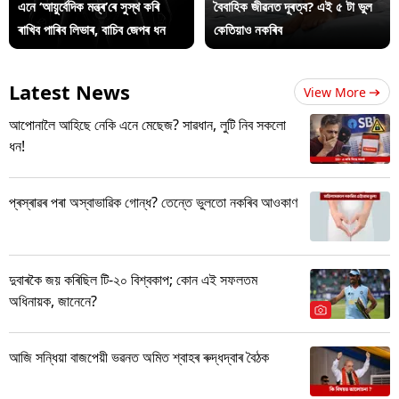
এনে ‘আয়ুৰ্বেদিক মন্ত্ৰ’ৰে সুস্থ কৰি
বৈবাহিক জীৱনত দূৰত্ব? এই ৫ টা ভুল
ৰাখিব পাৰিব লিভাৰ, বাচিব জেপৰ ধন
কেতিয়াও নকৰিব
Latest News
View More
আপোনালৈ আহিছে নেকি এনে মেছেজ? সাৱধান, লুটি নিব সকলো
ধন!
প্ৰস্ৰাৱৰ পৰা অস্বাভাৱিক গোন্ধ? তেন্তে ভুলতো নকৰিব আওকাণ
দুবাৰকৈ জয় কৰিছিল টি-২০ বিশ্বকাপ; কোন এই সফলতম
অধিনায়ক, জানেনে?
আজি সন্ধিয়া বাজপেয়ী ভৱনত অমিত শ্বাহৰ ৰুদ্ধদ্বাৰ বৈঠক